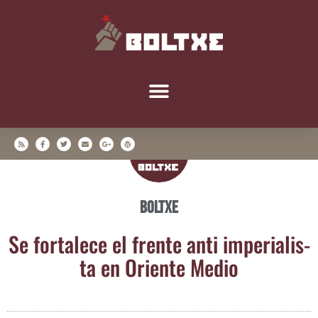
Boltxe
Se for­ta­le­ce el fren­te anti impe­ria­lis­
ta en Orien­te Medio