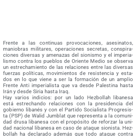
Fren­te a las con­ti­nuas pro­vo­ca­cio­nes, ase­si­na­tos,
manio­bras mili­ta­res, ope­ra­cio­nes secre­tas, cons­pi­ra­
cio­nes diver­sas y ame­na­zas del sio­nis­mo y el impe­ria­
lis­mo con­tra los pue­blos de Orien­te Medio se obser­va
un estre­cha­mien­to de las rela­cio­nes entre las diver­sas
fuer­zas polí­ti­cas, movi­mien­tos de resis­ten­cia y esta­
dos en lo que vie­ne a ser la for­ma­ción de un amplio
Fren­te Anti impe­ria­lis­ta que va des­de Pales­ti­na has­ta
Irán y des­de Siria has­ta Iraq.
Hay varios indi­cios: por un lado Hez­bo­llah liba­ne­sa
está estre­chan­do rela­cio­nes con la pre­si­den­cia del
gobierno liba­nés y con el Par­ti­do Socia­lis­ta Pro­gre­sis­
ta (PSP) de Walid Jum­blat que repre­sen­ta a la comu­ni­
dad dru­sa liba­ne­sa con el pro­pó­si­to de refor­zar la uni­
dad nacio­nal liba­ne­sa en caso de ata­que sio­nis­ta. Hez­
bo­llah ha decla­ra­do ade­más que todo ata­que con­tra