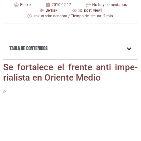
Boltxe
2010-02-17
No hay comentarios
Berriak
[jp_post_view]
Irakurtzeko denbora / Tiempo de lectura: 2 min.
Tabla de contenidos
Se for­ta­le­ce el fren­te anti impe­
ria­lis­ta en Orien­te Medio