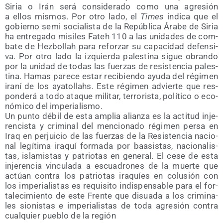
Siria o Irán será con­si­de­ra­do como una agre­sión
a ellos mis­mos. Por otro lado, el
Times
indi­ca que el
gobierno semi socia­lis­ta de la Repú­bli­ca Ára­be de Siria
ha entre­ga­do misi­les Fateh 110 a las uni­da­des de com­
ba­te de Hez­bo­llah para refor­zar su capa­ci­dad defen­si­
va. Por otro lado la izquier­da pales­ti­na sigue obran­do
por la uni­dad de todas las fuer­zas de resis­ten­cia pales­
ti­na. Hamas pare­ce estar reci­bien­do ayu­da del régi­men
ira­ní de los aya­to­llahs. Este régi­men advier­te que res­
pon­de­rá a todo ata­que mili­tar, terro­ris­ta, polí­ti­co o eco­
nó­mi­co del imperialismo.
Un pun­to débil de esta amplia alian­za es la acti­tud inje­
ren­cis­ta y cri­mi­nal del men­cio­na­do régi­men per­sa en
Iraq en per­jui­cio de las fuer­zas de la Resis­ten­cia nacio­
nal legí­ti­ma ira­quí for­ma­da por baa­sis­tas, nacio­na­lis­
tas, isla­mis­tas y patrio­tas en gene­ral. El cese de esta
inje­ren­cia vin­cu­la­da a escua­dro­nes de la muer­te que
actúan con­tra los patrio­tas ira­quíes en colu­sión con
los impe­ria­lis­tas es requi­si­to indis­pen­sa­ble para el for­
ta­le­ci­mien­to de este Fren­te que disua­da a los cri­mi­na­
les sio­nis­tas e impe­ria­lis­tas de toda agre­sión con­tra
cual­quier pue­blo de la región