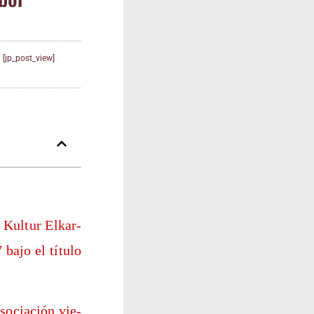
[jp_post_view]
 Kul­tur Elkar­
 bajo el títu­lo
so­cia­ción vie­