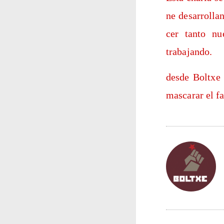
ne desa­rro­lla
cer tan­to nu
trabajando.
des­de Boltxe 
mas­ca­rar el f