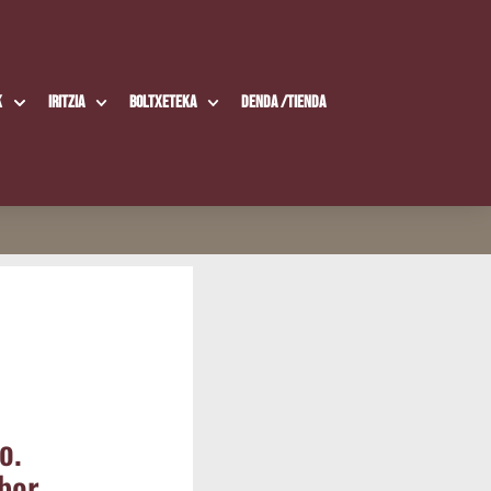
k
Iritzia
Boltxe­te­ka
Den­da /​Tien­da
o.
abor