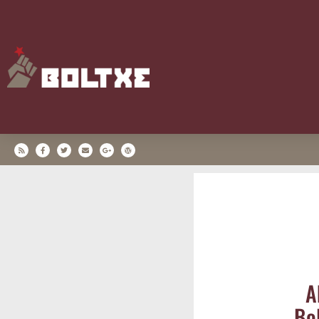
A
Bol