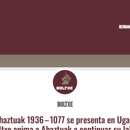
Berria
Boltxe
haz­tuak 1936 – 1077 se pre­sen­ta en Uga
txe ani­ma a Ahaz­tuak a con­ti­nuar su l