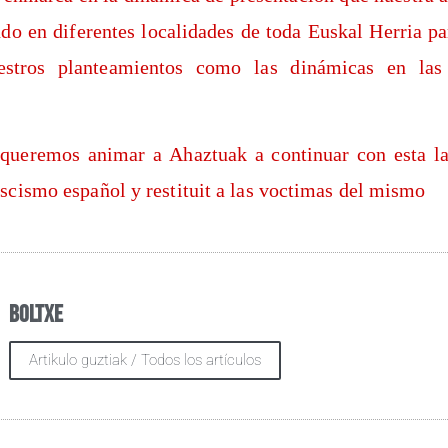
n­do en dife­ren­tes loca­li­da­des de toda Eus­kal Herria 
es­tros plan­tea­mien­tos como las diná­mi­cas en la
que­re­mos ani­mar a Ahaz­tuak a con­ti­nuar con esta l
as­cis­mo espa­ñol y res­ti­tuit a las voc­ti­mas del mismo
Boltxe
Artikulo guztiak / Todos los artículos