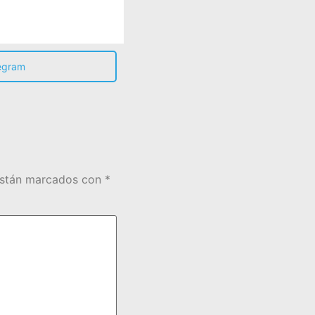
egram
están marcados con
*