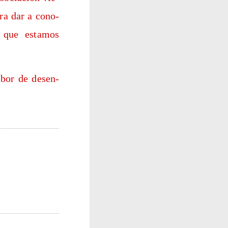
para dar a cono­
s que esta­mos
abor de des­en­