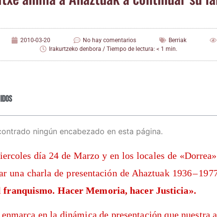
2010-03-20
No hay comentarios
Berriak
Irakurtzeko denbora / Tiempo de lectura: < 1 min.
idos
contrado ningún encabezado en esta página.
ier­co­les día 24 de Mar­zo y en los loca­les de «Dorrea»
ar una char­la de pre­sen­ta­ción de Ahaz­tuak 1936 – 1977
el fran­quis­mo. Hacer Memo­ria, hacer Justicia».
 enmar­ca en la diná­mi­ca de pre­sen­ta­ción que nues­tra a