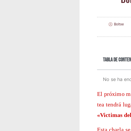
Boltxe
Tabla de conten
No se ha en
El pró­xi­mo m
tea ten­drá lug
«Vic­ti­mas d
Esta char­la se