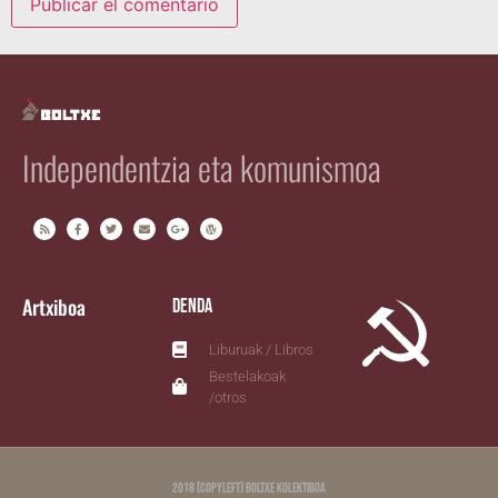
Independentzia eta komunismoa
Artxiboa
Denda
Liburuak / Libros
Bestelakoak
/otros
2018 (copyleft) Boltxe Kolektiboa