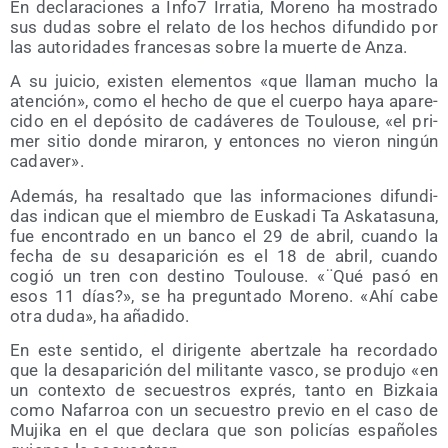
En decla­ra­cio­nes a Info7 Irra­tia, Moreno ha mos­tra­do
sus dudas sobre el rela­to de los hechos difun­di­do por
las auto­ri­da­des fran­ce­sas sobre la muer­te de Anza.
A su jui­cio, exis­ten ele­men­tos «que lla­man mucho la
aten­ción», como el hecho de que el cuer­po haya apa­re­
ci­do en el depó­si­to de cadá­ve­res de Tou­lou­se, «el pri­
mer sitio don­de mira­ron, y enton­ces no vie­ron nin­gún
cadaver».
Ade­más, ha resal­ta­do que las infor­ma­cio­nes difun­di­
das indi­can que el miem­bro de Eus­ka­di Ta Aska­ta­su­na,
fue encon­tra­do en un ban­co el 29 de abril, cuan­do la
fecha de su des­apa­ri­ción es el 18 de abril, cuan­do
cogió un tren con des­tino Tou­lou­se. «¨Qué pasó en
esos 11 días?», se ha pre­gun­ta­do Moreno. «Ahí cabe
otra duda», ha añadido.
En este sen­ti­do, el diri­gen­te aber­tza­le ha recor­da­do
que la des­apa­ri­ción del mili­tan­te vas­co, se pro­du­jo «en
un con­tex­to de secues­tros exprés, tan­to en Biz­kaia
como Nafa­rroa con un secues­tro pre­vio en el caso de
Muji­ka en el que decla­ra que son poli­cías espa­ño­les