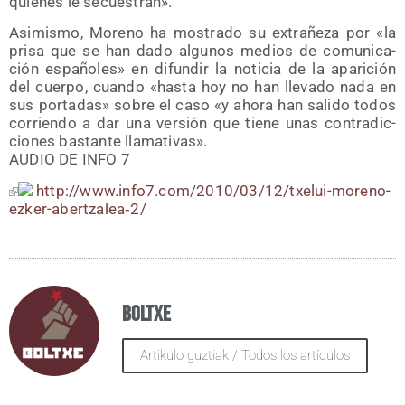
quie­nes le secuestran».
Asi­mis­mo, Moreno ha mos­tra­do su extra­ñe­za por «la
pri­sa que se han dado algu­nos medios de comu­ni­ca­
ción espa­ño­les» en difun­dir la noti­cia de la apa­ri­ción
del cuer­po, cuan­do «has­ta hoy no han lle­va­do nada en
sus por­ta­das» sobre el caso «y aho­ra han sali­do todos
corrien­do a dar una ver­sión que tie­ne unas con­tra­dic­
cio­nes bas­tan­te llamativas».
AUDIO DE INFO 7
http://www.info7.com/2010/03/12/txelui-moreno-
ezker-abertzalea‑2/
Boltxe
Artikulo guztiak / Todos los artículos