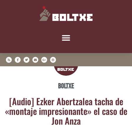
Boltxe
[Audio] Ezker Aber­tza­lea tacha de
«mon­ta­je impre­sio­nan­te» el caso de
Jon Anza