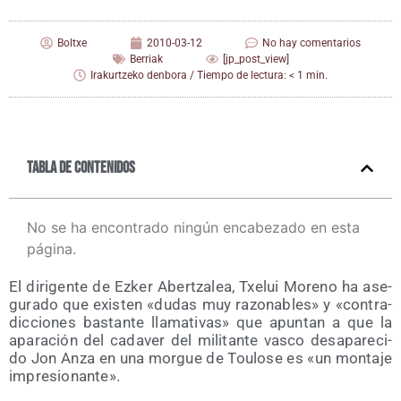
Boltxe
2010-03-12
No hay comentarios
Berriak
[jp_post_view]
Irakurtzeko denbora / Tiempo de lectura: < 1 min.
Tabla de contenidos
No se ha encontrado ningún encabezado en esta
página.
El diri­gen­te de Ezker Aber­tza­lea, Txe­lui Moreno ha ase­
gu­ra­do que exis­ten «dudas muy razo­na­bles» y «con­tra­
dic­cio­nes bas­tan­te lla­ma­ti­vas» que apun­tan a que la
apa­ra­ción del cada­ver del mili­tan­te vas­co des­apa­re­ci­
do Jon Anza en una mor­gue de Tou­lo­se es «un mon­ta­je
impresionante».