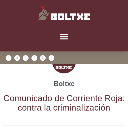
Boltxe
Comu­ni­ca­do de Corrien­te Roja:
con­tra la criminalización