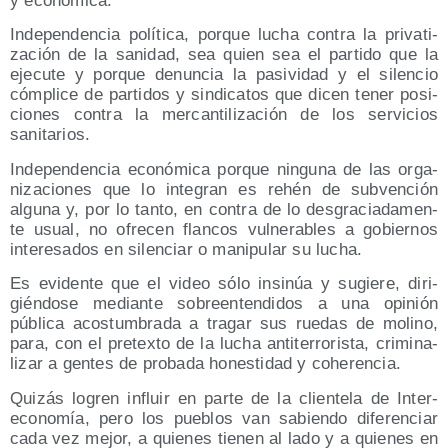
y económica.
Inde­pen­den­cia polí­ti­ca, por­que lucha con­tra la pri­va­ti­
za­ción de la sani­dad, sea quien sea el par­ti­do que la
eje­cu­te y por­que denun­cia la pasi­vi­dad y el silen­cio
cóm­pli­ce de par­ti­dos y sin­di­ca­tos que dicen tener posi­
cio­nes con­tra la mer­can­ti­li­za­ción de los ser­vi­cios
sanitarios.
Inde­pen­den­cia eco­nó­mi­ca por­que nin­gu­na de las orga­
ni­za­cio­nes que lo inte­gran es rehén de sub­ven­ción
algu­na y, por lo tan­to, en con­tra de lo des­gra­cia­da­men­
te usual, no ofre­cen flan­cos vul­ne­ra­bles a gobier­nos
intere­sa­dos en silen­ciar o mani­pu­lar su lucha.
Es evi­den­te que el video sólo insi­núa y sugie­re, diri­
gién­do­se median­te sobre­en­ten­di­dos a una opi­nión
públi­ca acos­tum­bra­da a tra­gar sus rue­das de molino,
para, con el pre­tex­to de la lucha anti­te­rro­ris­ta, cri­mi­na­
li­zar a gen­tes de pro­ba­da hones­ti­dad y coherencia.
Qui­zás logren influir en par­te de la clien­te­la de Inter­
eco­no­mía, pero los pue­blos van sabien­do dife­ren­ciar
cada vez mejor, a quie­nes tie­nen al lado y a quie­nes en