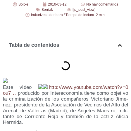
Boltxe
2010-03-12
No hay comentarios
Berriak
[jp_post_view]
Irakurtzeko denbora / Tiempo de lectura: 2 min.
Tabla de contenidos
Este video
http://​www​.you​tu​be​.com/​w​a​t​c​h​?​v​=​0​
ou7…
pro­du­ci­do por Inter­eco­no­mía tie­ne como obje­ti­vo
la cri­mi­na­li­za­ción de los com­pa­ñe­ros Vic­to­riano Jime­
nez, pre­si­den­te de la Aso­cia­ción de Veci­nos del Alto del
Are­nal, de Valle­cas (Madrid), de Ánge­les Maes­tro, mili­
tan­te de Corrien­te Roja y tam­bién de la actriz Ali­cia
Hermida.