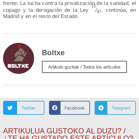
fren­te. La lucha con­tra la pri­va­ti­za­ción de la sani­dad, el
15
copa­go y la dero­ga­ción de la Ley
⁄
, con­ti­núa, en
97
Madrid y en el res­to del Estado.
Boltxe
Artikulo guztiak / Todos los artículos
Twitter
Facebook
Telegram
ARTIKULUA GUSTOKO AL DUZU? /
¿TE HA GUSTADO ESTE ARTÍCULO?