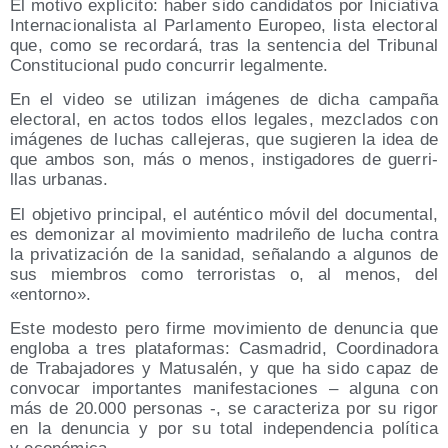
El moti­vo explí­ci­to: haber sido can­di­da­tos por Ini­cia­ti­va
Inter­na­cio­na­lis­ta al Par­la­men­to Euro­peo, lis­ta elec­to­ral
que, como se recor­da­rá, tras la sen­ten­cia del Tri­bu­nal
Cons­ti­tu­cio­nal pudo con­cu­rrir legalmente.
En el video se uti­li­zan imá­ge­nes de dicha cam­pa­ña
elec­to­ral, en actos todos ellos lega­les, mez­cla­dos con
imá­ge­nes de luchas calle­je­ras, que sugie­ren la idea de
que ambos son, más o menos, ins­ti­ga­do­res de gue­rri­
llas urbanas.
El obje­ti­vo prin­ci­pal, el autén­ti­co móvil del docu­men­tal,
es demo­ni­zar al movi­mien­to madri­le­ño de lucha con­tra
la pri­va­ti­za­ción de la sani­dad, seña­lan­do a algu­nos de
sus miem­bros como terro­ris­tas o, al menos, del
«entorno».
Este modes­to pero fir­me movi­mien­to de denun­cia que
englo­ba a tres pla­ta­for­mas: Cas­ma­drid, Coor­di­na­do­ra
de Tra­ba­ja­do­res y Matu­sa­lén, y que ha sido capaz de
con­vo­car impor­tan­tes mani­fes­ta­cio­nes – algu­na con
más de 20.000 per­so­nas -, se carac­te­ri­za por su rigor
en la denun­cia y por su total inde­pen­den­cia polí­ti­ca