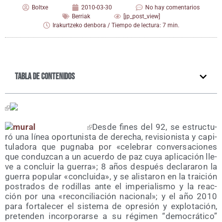
Boltxe
2010-03-30
No hay comentarios
Berriak
[jp_post_view]
Irakurtzeko denbora / Tiempo de lectura: 7 min.
Tabla de contenidos
Des­de fines del 92, se estruc­tu­
ró una línea opor­tu­nis­ta de dere­cha, revi­sio­nis­ta y capi­
tu­la­do­ra que pug­na­ba por «cele­brar con­ver­sa­cio­nes
que con­duz­can a un acuer­do de paz cuya apli­ca­ción lle­
ve a con­cluir la gue­rra»; 8 años des­pués decla­ra­ron la
gue­rra popu­lar «con­clui­da», y se alis­ta­ron en la trai­ción
pos­tra­dos de rodi­llas ante el impe­ria­lis­mo y la reac­
ción por una «recon­ci­lia­ción nacio­nal»; y el año 2010
para for­ta­le­cer el sis­te­ma de opre­sión y explo­ta­ción,
pre­ten­den incor­po­rar­se a su régi­men “demo­crá­ti­co”