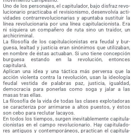
movi­mien­to campesino.
Uno de los per­so­na­jes, el capi­tu­la­dor, bajo dis­fraz revo­
lu­cio­na­rio prac­ti­ca­ba el revi­sio­nis­mo, des­en­vol­vía acti­
vi­da­des con­tra­rre­vo­lu­cio­na­rias y apun­ta­ba sus­ti­tuir la
línea revo­lu­cio­na­ria por una línea capi­tu­la­cio­nis­ta. Era
ni siquie­ra un com­pa­ñe­ro de ruta sino un trai­dor, un
archicriminal.
La filo­so­fía de los capi­tu­la­cio­nis­tas era feu­dal y bur­
gue­sa, leal­tad y jus­ti­cia eran sinó­ni­mos que uti­li­za­ban,
en nom­bre de éstas actua­ban. Si uno tie­ne con­cep­ción
bur­gue­sa estan­do en la revo­lu­ción, enton­ces
capitulará.
Apli­can una idea y una tác­ti­ca más per­ver­sa que la
acción vio­len­ta con­tra la revo­lu­ción, usan la ideo­lo­gía
feu­dal ves­ti­da de pala­bras paz, jus­ti­cia, igual­dad,
demo­cra­cia para poner­las como soga y jalar a las
masas tras ellas.
La filo­so­fía de la vida de todas las cla­ses explo­ta­do­ras
se carac­te­ri­za por arri­mar­se a altos pues­tos, y éstos
son cebo para reclu­tar lacayos.
En todos los tiem­pos, sur­gen inevi­ta­ble­men­te capi­tu­la­
cio­nis­tas en el cam­po revo­lu­cio­na­rio. Hay capi­tu­la­do­
res anti­guos y con­tem­po­rá­neos, prac­ti­can el capi­tu­la­