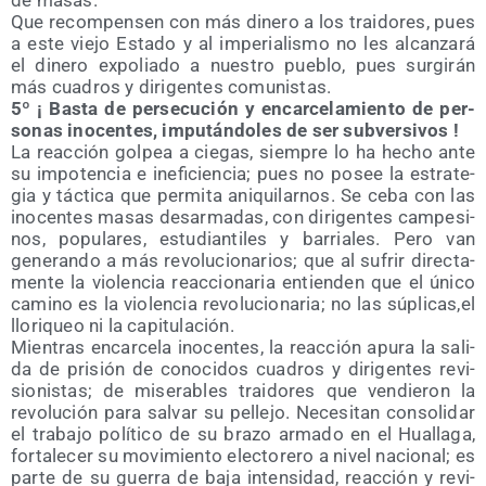
de masas.
Que recom­pen­sen con más dine­ro a los trai­do­res, pues
a este vie­jo Esta­do y al impe­ria­lis­mo no les alcan­za­rá
el dine­ro expo­lia­do a nues­tro pue­blo, pues sur­gi­rán
más cua­dros y diri­gen­tes comunistas.
5º ¡ Bas­ta de per­se­cu­ción y encar­ce­la­mien­to de per­
so­nas ino­cen­tes, impu­tán­do­les de ser subversivos !
La reac­ción gol­pea a cie­gas, siem­pre lo ha hecho ante
su impo­ten­cia e inefi­cien­cia; pues no posee la estra­te­
gia y tác­ti­ca que per­mi­ta ani­qui­lar­nos. Se ceba con las
ino­cen­tes masas des­ar­ma­das, con diri­gen­tes cam­pe­si­
nos, popu­la­res, estu­dian­ti­les y barria­les. Pero van
gene­ran­do a más revo­lu­cio­na­rios; que al sufrir direc­ta­
men­te la vio­len­cia reac­cio­na­ria entien­den que el úni­co
camino es la vio­len­cia revo­lu­cio­na­ria; no las súplicas,el
llo­ri­queo ni la capitulación.
Mien­tras encar­ce­la ino­cen­tes, la reac­ción apu­ra la sali­
da de pri­sión de cono­ci­dos cua­dros y diri­gen­tes revi­
sio­nis­tas; de mise­ra­bles trai­do­res que ven­die­ron la
revo­lu­ción para sal­var su pelle­jo. Nece­si­tan con­so­li­dar
el tra­ba­jo polí­ti­co de su bra­zo arma­do en el Hua­lla­ga,
for­ta­le­cer su movi­mien­to elec­to­re­ro a nivel nacio­nal; es
par­te de su gue­rra de baja inten­si­dad, reac­ción y revi­