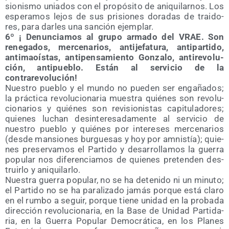
sio­nis­mo unia­dos con el pro­pó­si­to de ani­qui­lar­nos. Los
espe­ra­mos lejos de sus pri­sio­nes dora­das de trai­do­
res, para dar­les una san­ción ejemplar.
6º ¡ Denun­cia­mos al gru­po arma­do del VRAE. Son
rene­ga­dos, mer­ce­na­rios, anti­je­fa­tu­ra, anti­par­ti­do,
anti­maoís­tas, anti­pen­sa­mien­to Gon­za­lo, anti­re­vo­lu­
ción, anti­pue­blo. Están al ser­vi­cio de la
contrarevolución!
Nues­tro pue­blo y el mun­do no pue­den ser enga­ña­dos;
la prác­ti­ca revo­lu­cio­na­ria mues­tra quié­nes son revo­lu­
cio­na­rios y quié­nes son revi­sio­nis­tas capi­tu­la­do­res;
quie­nes luchan desin­te­re­sa­da­men­te al ser­vi­cio de
nues­tro pue­blo y quié­nes por intere­ses mer­ce­na­rios
(des­de man­sio­nes bur­gue­sas y hoy por amnis­tía); quie­
nes pre­ser­va­mos el Par­ti­do y desa­rro­lla­mos la gue­rra
popu­lar nos dife­ren­cia­mos de quie­nes pre­ten­den des­
truir­lo y aniquilarlo.
Nues­tra gue­rra popu­lar, no se ha dete­ni­do ni un minu­to;
el Par­ti­do no se ha para­li­za­do jamás por­que está cla­ro
en el rum­bo a seguir, por­que tie­ne uni­dad en la pro­ba­da
direc­ción revo­lu­cio­na­ria, en la Base de Uni­dad Par­ti­da­
ria, en la Gue­rra Popu­lar Demo­crá­ti­ca, en los Pla­nes