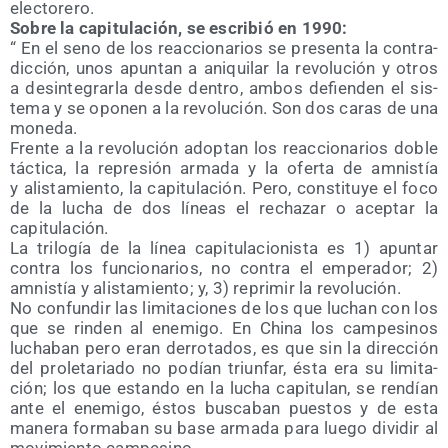
electorero.
Sobre la capi­tu­la­ción, se escri­bió en 1990:
“ En el seno de los reac­cio­na­rios se pre­sen­ta la con­tra­
dic­ción, unos apun­tan a ani­qui­lar la revo­lu­ción y otros
a desin­te­grar­la des­de den­tro, ambos defien­den el sis­
te­ma y se opo­nen a la revo­lu­ción. Son dos caras de una
moneda.
Fren­te a la revo­lu­ción adop­tan los reac­cio­na­rios doble
tác­ti­ca, la repre­sión arma­da y la ofer­ta de amnis­tía
y alis­ta­mien­to, la capi­tu­la­ción. Pero, cons­ti­tu­ye el foco
de la lucha de dos líneas el recha­zar o acep­tar la
capitulación.
La tri­lo­gía de la línea capi­tu­la­cio­nis­ta es 1) apun­tar
con­tra los fun­cio­na­rios, no con­tra el empe­ra­dor; 2)
amnis­tía y alis­ta­mien­to; y, 3) repri­mir la revolución.
No con­fun­dir las limi­ta­cio­nes de los que luchan con los
que se rin­den al enemi­go. En Chi­na los cam­pe­si­nos
lucha­ban pero eran derro­ta­dos, es que sin la direc­ción
del pro­le­ta­ria­do no podían triun­far, ésta era su limi­ta­
ción; los que estan­do en la lucha capi­tu­lan, se ren­dían
ante el enemi­go, éstos bus­ca­ban pues­tos y de esta
mane­ra for­ma­ban su base arma­da para lue­go divi­dir al