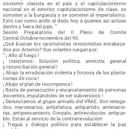
cio­nis­mo cla­sis­ta en el país y el capi­tu­la­cio­nis­mo
nacio­nal en el exte­rior, capi­tu­la­cio­nis­mo de cla­se, se
some­ten a la bur­gue­sía y se some­ten al impe­ria­lis­mo.
Esto cae como ani­llo al dedo hoy a quie­nes así actúan
den­tro y fue­ra del país. ”
Sesión Pre­pa­ra­to­ria del II Pleno de Comi­té
Central.Octubre-noviembre del 90.
¿Qué bus­can los opor­tu­nis­tas revi­sio­nis­tas enca­be­za­
dos por Arte­mio? Sus volan­tes rue­gan por:
“ ¡ Alto al fuego !
¡ Insis­ti­mos: Solu­ción polí­ti­ca, amnis­tía gene­ral
y recon­ci­lia­ción general !
¡ Aba­jo la erra­di­ca­ción vio­len­ta y for­zo­sa de las plan­ta­
cio­nes de coca !
¡ Aba­jo el plan de recompensa !
¡ Bas­ta de per­se­cu­ción y encar­ce­la­mien­to de per­so­nas
ino­cen­tes, impu­tán­do­les de ser subversivos !
¡ Denun­cia­mos al gru­po arma­do del VRAE. Son rene­ga­
dos, mer­ce­na­rios, anti­je­fa­tu­ra, anti­par­ti­do, anti­maoís­
tas, anti­pen­sa­mien­to Gon­za­lo, anti­re­vo­lu­ción, anti­pue­
blo. Están al ser­vi­cio de la contrarrevolución!
¡ Tre­gua y diá­lo­go polí­ti­co para esta­ble­cer la paz