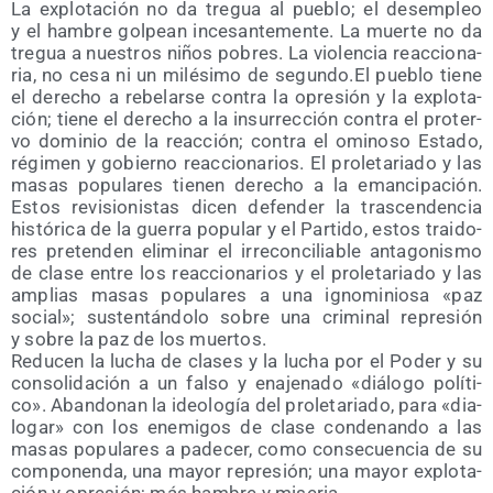
La explo­ta­ción no da tre­gua al pue­blo; el des­em­pleo
y el ham­bre gol­pean ince­san­te­men­te. La muer­te no da
tre­gua a nues­tros niños pobres. La vio­len­cia reac­cio­na­
ria, no cesa ni un milé­si­mo de segundo.El pue­blo tie­ne
el dere­cho a rebe­lar­se con­tra la opre­sión y la explo­ta­
ción; tie­ne el dere­cho a la insu­rrec­ción con­tra el pro­ter­
vo domi­nio de la reac­ción; con­tra el omi­no­so Esta­do,
régi­men y gobierno reac­cio­na­rios. El pro­le­ta­ria­do y las
masas popu­la­res tie­nen dere­cho a la eman­ci­pa­ción.
Estos revi­sio­nis­tas dicen defen­der la tras­cen­den­cia
his­tó­ri­ca de la gue­rra popu­lar y el Par­ti­do, estos trai­do­
res pre­ten­den eli­mi­nar el irre­con­ci­lia­ble anta­go­nis­mo
de cla­se entre los reac­cio­na­rios y el pro­le­ta­ria­do y las
amplias masas popu­la­res a una igno­mi­nio­sa «paz
social»; sus­ten­tán­do­lo sobre una cri­mi­nal repre­sión
y sobre la paz de los muertos.
Redu­cen la lucha de cla­ses y la lucha por el Poder y su
con­so­li­da­ción a un fal­so y ena­je­na­do «diá­lo­go polí­ti­
co». Aban­do­nan la ideo­lo­gía del pro­le­ta­ria­do, para «dia­
lo­gar» con los enemi­gos de cla­se con­de­nan­do a las
masas popu­la­res a pade­cer, como con­se­cuen­cia de su
com­po­nen­da, una mayor repre­sión; una mayor explo­ta­