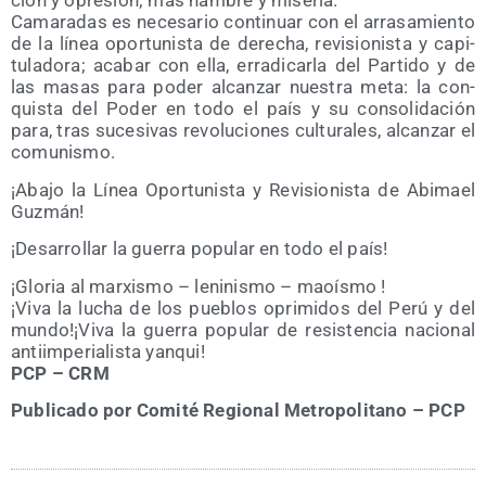
ción y opre­sión; más ham­bre y miseria.
Cama­ra­das es nece­sa­rio con­ti­nuar con el arra­sa­mien­to
de la línea opor­tu­nis­ta de dere­cha, revi­sio­nis­ta y capi­
tu­la­do­ra; aca­bar con ella, erra­di­car­la del Par­ti­do y de
las masas para poder alcan­zar nues­tra meta: la con­
quis­ta del Poder en todo el país y su con­so­li­da­ción
para, tras suce­si­vas revo­lu­cio­nes cul­tu­ra­les, alcan­zar el
comunismo.
¡Aba­jo la Línea Opor­tu­nis­ta y Revi­sio­nis­ta de Abi­mael
Guzmán!
¡Desa­rro­llar la gue­rra popu­lar en todo el país!
¡Glo­ria al mar­xis­mo – leni­nis­mo – maoísmo !
¡Viva la lucha de los pue­blos opri­mi­dos del Perú y del
mundo!¡Viva la gue­rra popu­lar de resis­ten­cia nacio­nal
anti­im­pe­ria­lis­ta yanqui!
PCP – CRM
Publi­ca­do por
Comi­té Regio­nal Metro­po­li­tano – PCP