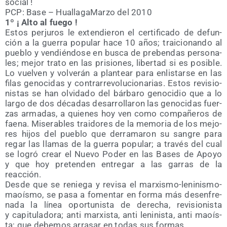
social !
PCP: Base – Hua­lla­ga­Mar­zo del 2010
1º ¡ Alto al fuego !
Estos per­ju­ros le exten­die­ron el cer­ti­fi­ca­do de defun­
ción a la gue­rra popu­lar hace 10 años; trai­cio­nan­do al
pue­blo y ven­dién­do­se en bus­ca de pre­ben­das per­so­na­
les; mejor tra­to en las pri­sio­nes, liber­tad si es posi­ble.
Lo vuel­ven y vol­ve­rán a plan­tear para enlis­tar­se en las
filas geno­ci­das y con­tra­rre­vo­lu­cio­na­rias. Estos revi­sio­
nis­tas se han olvi­da­do del bár­ba­ro geno­ci­dio que a lo
lar­go de dos déca­das desa­rro­lla­ron las geno­ci­das fuer­
zas arma­das, a quie­nes hoy ven como com­pa­ñe­ros de
fae­na. Mise­ra­bles trai­do­res de la memo­ria de los mejo­
res hijos del pue­blo que derra­ma­ron su san­gre para
regar las lla­mas de la gue­rra popu­lar; a tra­vés del cual
se logró crear el Nue­vo Poder en las Bases de Apo­yo
y que hoy pre­ten­den entre­gar a las garras de la
reacción.
Des­de que se renie­ga y revi­sa el mar­xis­mo-leni­nis­mo-
maoís­mo, se pasa a fomen­tar en for­ma más desen­fre­
na­da la línea opor­tu­nis­ta de dere­cha, revi­sio­nis­ta
y capi­tu­la­do­ra; anti mar­xis­ta, anti leni­nis­ta, anti maoís­
ta; que debe­mos arra­sar en todas sus formas.