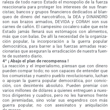
ra­le­za de todo nar­co Esta­do el mono­po­lio de la fuer­za
reac­cio­na­ria para pro­te­ger los intere­ses de sus finan­
cis­tas; ban­cos y gru­pos finan­cie­ros dedi­ca­dos al blan­
queo de dine­ro del nar­co­trá­fi­co, la DEA y DINANDRO
son sus bra­zos arma­dos, DEVIDA y CORAH son sus
car­nes de cañón. El cam­pe­sino coca­le­ro sabe que este
Esta­do jamás lle­na­rá sus estó­ma­gos con ali­men­tos,
más que con balas. De allí la nece­si­dad de la orga­ni­za­
ción popu­lar, la incor­po­ra­ción a la gue­rra popu­lar
demo­crá­ti­ca, para barrer a las fuer­zas arma­das reac­
cio­na­rias que ase­gu­ran la erra­di­ca­ción de nues­tra fuen­
te de sus­ten­to diario.
4º ¡ Aba­jo el plan de recompensa !
La reac­ción y el impe­ria­lis­mo, pien­san que con dine­ro
pue­den com­par todo; no son capa­ces de enten­der que
los comu­nis­tas y nues­tro pue­blo revo­lu­cio­na­rio, luchan
o apo­yan la gue­rra popu­lar demo­crá­ti­ca, por con­vic­
ción, con desin­te­rés abso­lu­to. Pue­den pre­miar con
varios millo­nes de dóla­res a quie­nes entre­guen a nues­
tros diri­gen­tes y cua­dros, pero no les hare­mos fren­te
con jere­mia­das, sino volar sus engen­dros con más
gue­rra popu­lar, no con ase­si­na­tos y ani­qui­la­ción