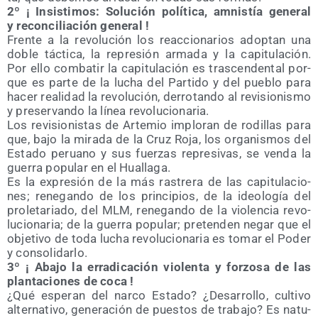
2º ¡ Insis­ti­mos: Solu­ción polí­ti­ca, amnis­tía gene­ral
y recon­ci­lia­ción general !
Fren­te a la revo­lu­ción los reac­cio­na­rios adop­tan una
doble tác­ti­ca, la repre­sión arma­da y la capi­tu­la­ción.
Por ello com­ba­tir la capi­tu­la­ción es tras­cen­den­tal por­
que es par­te de la lucha del Par­ti­do y del pue­blo para
hacer reali­dad la revo­lu­ción, derro­tan­do al revi­sio­nis­mo
y pre­ser­van­do la línea revolucionaria.
Los revi­sio­nis­tas de Arte­mio implo­ran de rodi­llas para
que, bajo la mira­da de la Cruz Roja, los orga­nis­mos del
Esta­do peruano y sus fuer­zas repre­si­vas, se ven­da la
gue­rra popu­lar en el Huallaga.
Es la expre­sión de la más ras­tre­ra de las capi­tu­la­cio­
nes; rene­gan­do de los prin­ci­pios, de la ideo­lo­gía del
pro­le­ta­ria­do, del MLM, rene­gan­do de la vio­len­cia revo­
lu­cio­na­ria; de la gue­rra popu­lar; pre­ten­den negar que el
obje­ti­vo de toda lucha revo­lu­cio­na­ria es tomar el Poder
y consolidarlo.
3º ¡ Aba­jo la erra­di­ca­ción vio­len­ta y for­zo­sa de las
plan­ta­cio­nes de coca !
¿Qué espe­ran del nar­co Esta­do? ¿Desa­rro­llo, cul­ti­vo
alter­na­ti­vo, gene­ra­ción de pues­tos de tra­ba­jo? Es natu­