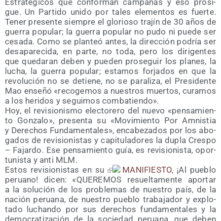
Estra­té­gi­cos que con­for­man cam­pa­ñas y eso pro­si­
gue. Un Par­ti­do uni­do por tales ele­men­tos es fuer­te.
Tener pre­sen­te siem­pre el glo­rio­so tra­jín de 30 años de
gue­rra popu­lar; la gue­rra popu­lar no pudo ni pue­de ser
cesa­da. Como se plan­teó antes, la direc­ción podría ser
des­apa­re­ci­da, en par­te, no toda, pero los diri­gen­tes
que que­da­ran deben y pue­den pro­se­guir los pla­nes, la
lucha, la gue­rra popu­lar; esta­mos for­ja­dos en que la
revo­lu­ción no se detie­ne, no se para­li­za, el Pre­si­den­te
Mao ense­ñó «reco­ge­mos a nues­tros muer­tos, cura­mos
a los heri­dos y segui­mos combatiendo».
Hoy, el revi­sio­nis­mo elec­to­re­ro del nue­vo «pen­sa­mien­
to Gon­za­lo», pre­sen­ta su «Movi­mien­to Por Amnis­tia
y Dere­chos Fun­da­men­ta­les», enca­be­za­dos por los abo­
ga­dos de revi­sio­nis­tas y capi­tu­la­do­res la dupla Cres­po
– Fajar­do. Ese pen­sa­mien­to guía, es revi­sio­nis­ta, opor­
tu­nis­ta y anti MLM.
Estos revi­sio­nis­tas en su
MANIFIESTO
, ¡Al pue­blo
peruano! dicen: «QUEREMOS resuel­ta­men­te apor­tar
a la solu­ción de los pro­ble­mas de nues­tro país, de la
nación perua­na, de nues­tro pue­blo tra­ba­ja­dor y explo­
ta­do luchan­do por sus dere­chos fun­da­men­ta­les y la
demo­cra­ti­za­ción de la socie­dad perua­na, que deben