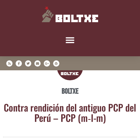
Boltxe
Con­tra ren­di­ción del anti­guo PCP del
Perú – PCP (m‑l-m)