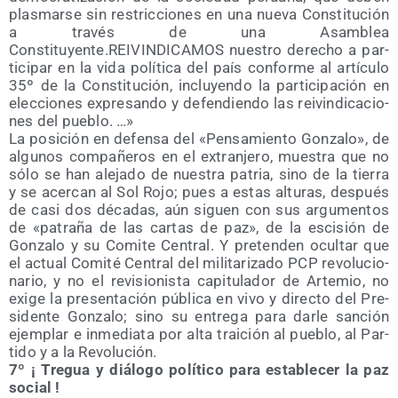
plas­mar­se sin res­tric­cio­nes en una nue­va Cons­ti­tu­ción
a tra­vés de una Asam­blea
Constituyente.REIVINDICAMOS nues­tro dere­cho a par­
ti­ci­par en la vida polí­ti­ca del país con­for­me al artícu­lo
35º de la Cons­ti­tu­ción, inclu­yen­do la par­ti­ci­pa­ción en
elec­cio­nes expre­san­do y defen­dien­do las rei­vin­di­ca­cio­
nes del pueblo. …»
La posi­ción en defen­sa del «Pen­sa­mien­to Gon­za­lo», de
algu­nos com­pa­ñe­ros en el extran­je­ro, mues­tra que no
sólo se han ale­ja­do de nues­tra patria, sino de la tie­rra
y se acer­can al Sol Rojo; pues a estas altu­ras, des­pués
de casi dos déca­das, aún siguen con sus argu­men­tos
de «patra­ña de las car­tas de paz», de la esci­sión de
Gon­za­lo y su Comi­te Cen­tral. Y pre­ten­den ocul­tar que
el actual Comi­té Cen­tral del mili­ta­ri­za­do PCP revo­lu­cio­
na­rio, y no el revi­sio­nis­ta capi­tu­la­dor de Arte­mio, no
exi­ge la pre­sen­ta­ción públi­ca en vivo y direc­to del Pre­
si­den­te Gon­za­lo; sino su entre­ga para dar­le san­ción
ejem­plar e inme­dia­ta por alta trai­ción al pue­blo, al Par­
ti­do y a la Revolución.
7º ¡ Tre­gua y diá­lo­go polí­ti­co para esta­ble­cer la paz
social !