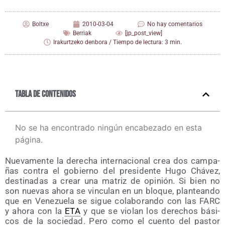
Boltxe
2010-03-04
No hay comentarios
Berriak
[jp_post_view]
Irakurtzeko denbora / Tiempo de lectura: 3 min.
Tabla de contenidos
No se ha encontrado ningún encabezado en esta
página.
Nue­va­men­te la dere­cha inter­na­cio­nal crea dos cam­pa­
ñas con­tra el gobierno del pre­si­den­te Hugo Chá­vez,
des­ti­na­das a crear una matriz de opi­nión. Si bien no
son nue­vas aho­ra se vin­cu­lan en un blo­que, plan­tean­do
que en Vene­zue­la se sigue cola­bo­ran­do con las FARC
y aho­ra con la
ETA
y que se vio­lan los dere­chos bási­
cos de la socie­dad. Pero como el cuen­to del pas­tor