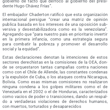
gobierno de fac­to que derro­có al gobierno del pre­si­
den­te Hugo Chá­vez Frías”.
El emba­ja­dor Cha­der­ton rati­fi­có que esta orga­ni­za­ción
inter­na­cio­nal per­si­gue “crear una matriz de opi­nión
publi­ca basa­da en los intere­ses de una opo­si­ción sub­
ver­si­va y des­es­ta­bi­li­za­do­ra como es la vene­zo­la­na”.
Agre­gan­do que “para nues­tro pais en prio­ri­ta­rio inver­tir
en la pri­me­ra infan­cia, como una estra­te­gia segu­ra
para com­ba­tir la pobre­za y pro­mo­ver el desa­rro­llo
social y la equidad”.
Estas decla­ra­cio­nes deno­tan la inten­cio­nes de estos
sec­to­res dere­chis­tas en la comi­sio­nes de la OEA, don­
de se orques­ta­ron tan­tas cam­pa­ñas con­tra nacio­nes
como con el Chi­le de Allen­de, las cons­tan­tes con­de­nas
y la expul­sión de Cuba, o los ata­ques con­tra Nica­ra­gua,
Boli­via. Como esas mis­mas comi­sio­nes no rea­li­za­ron
nin­gu­na con­de­na a los gol­pes mili­ta­res como el de
Vene­zue­la en el 2002 o el de Hon­du­ras, carac­te­ri­za­dos
como vacíos de poder o tran­si­cio­nes, dan­do un res­pal­
do a ver­da­de­ras vio­la­cio­nes de dere­chos huma­nos,
con muer­tos, tor­tu­ra­dos y desaparecidos