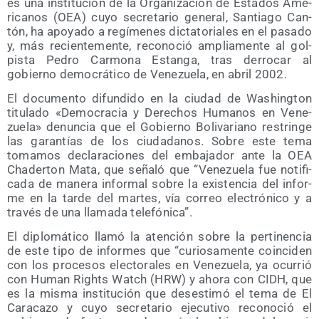
es una ins­ti­tu­ción de la Orga­ni­za­ción de Esta­dos Ame­
ri­ca­nos (OEA) cuyo secre­ta­rio gene­ral, San­tia­go Can­
tón, ha apo­ya­do a regí­me­nes dic­ta­to­ria­les en el pasa­do
y, más recien­te­men­te, reco­no­ció amplia­men­te al gol­
pis­ta Pedro Car­mo­na Estan­ga, tras derro­car al
gobierno demo­crá­ti­co de Vene­zue­la, en abril 2002.
El docu­men­to difun­di­do en la ciu­dad de Washing­ton
titu­la­do «Demo­cra­cia y Dere­chos Huma­nos en Vene­
zue­la» denun­cia que el Gobierno Boli­va­riano res­trin­ge
las garan­tías de los ciu­da­da­nos. Sobre este tema
toma­mos decla­ra­cio­nes del emba­ja­dor ante la OEA
Cha­der­ton Mata, que seña­ló que “Vene­zue­la fue noti­fi­
ca­da de mane­ra infor­mal sobre la exis­ten­cia del infor­
me en la tar­de del mar­tes, vía correo elec­tró­ni­co y a
tra­vés de una lla­ma­da telefónica”.
El diplo­má­ti­co lla­mó la aten­ción sobre la per­ti­nen­cia
de este tipo de infor­mes que “curio­sa­men­te coin­ci­den
con los pro­ce­sos elec­to­ra­les en Vene­zue­la, ya ocu­rrió
con Human Rights Watch (HRW) y aho­ra con CIDH, que
es la mis­ma ins­ti­tu­ción que des­es­ti­mó el tema de El
Cara­ca­zo y cuyo secre­ta­rio eje­cu­ti­vo reco­no­ció el