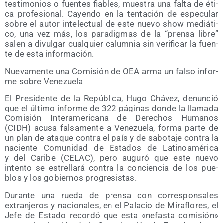
tes­ti­mo­nios o fuen­tes fia­bles, mues­tra una fal­ta de éti­
ca pro­fe­sio­nal. Cayen­do en la ten­ta­ción de espe­cu­lar
sobre el autor inte­lec­tual de este nue­vo show mediá­ti­
co, una vez más, los para­dig­mas de la “pren­sa libre”
salen a divul­gar cual­quier calum­nia sin veri­fi­car la fuen­
te de esta información.
Nue­va­men­te una Comi­sión de OEA arma un fal­so infor­
me sobre Venezuela
El Pre­si­den­te de la Repú­bli­ca, Hugo Chá­vez, denun­ció
que el últi­mo infor­me de 322 pági­nas don­de la lla­ma­da
Comi­sión Inter­ame­ri­ca­na de Dere­chos Huma­nos
(CIDH) acu­sa fal­sa­men­te a Vene­zue­la, for­ma par­te de
un plan de ata­que con­tra el país y de sabo­ta­je con­tra la
nacien­te Comu­ni­dad de Esta­dos de Lati­noa­mé­ri­ca
y del Cari­be (CELAC), pero augu­ró que este nue­vo
inten­to se estre­lla­rá con­tra la con­cien­cia de los pue­
blos y los gobier­nos progresistas.
Duran­te una rue­da de pren­sa con corres­pon­sa­les
extran­je­ros y nacio­na­les, en el Pala­cio de Mira­flo­res, el
Jefe de Esta­do recor­dó que esta «nefas­ta comi­sión»