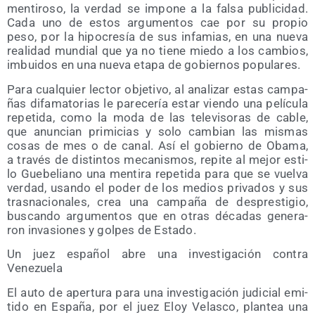
men­ti­ro­so, la ver­dad se impo­ne a la fal­sa publi­ci­dad.
Cada uno de estos argu­men­tos cae por su pro­pio
peso, por la hipo­cre­sía de sus infa­mias, en una nue­va
reali­dad mun­dial que ya no tie­ne mie­do a los cam­bios,
imbui­dos en una nue­va eta­pa de gobier­nos populares.
Para cual­quier lec­tor obje­ti­vo, al ana­li­zar estas cam­pa­
ñas difa­ma­to­rias le pare­ce­ría estar vien­do una pelí­cu­la
repe­ti­da, como la moda de las tele­vi­so­ras de cable,
que anun­cian pri­mi­cias y solo cam­bian las mis­mas
cosas de mes o de canal. Así el gobierno de Oba­ma,
a tra­vés de dis­tin­tos meca­nis­mos, repi­te al mejor esti­
lo Gue­be­liano una men­ti­ra repe­ti­da para que se vuel­va
ver­dad, usan­do el poder de los medios pri­va­dos y sus
tras­na­cio­na­les, crea una cam­pa­ña de des­pres­ti­gio,
bus­can­do argu­men­tos que en otras déca­das gene­ra­
ron inva­sio­nes y gol­pes de Estado.
Un juez espa­ñol abre una inves­ti­ga­ción con­tra
Venezuela
El auto de aper­tu­ra para una inves­ti­ga­ción judi­cial emi­
ti­do en Espa­ña, por el juez Eloy Velas­co, plan­tea una