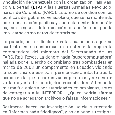
vin­cu­la­ción de Vene­zue­la con la orga­ni­za­ción País Vas­
co y Liber­tad (
ETA
) y las Fuer­zas Arma­das Revo­lu­cio­
na­rias de Colom­bia (FARC). Esto no se con­di­ce con las
polí­ti­cas del gobierno vene­zo­lano, que se ha man­te­ni­do
como una nación pací­fi­ca y abso­lu­ta­men­te demo­crá­ti­
ca, sin nin­gu­na deter­mi­na­ción o acción que pue­da
impli­car­se como actos de terrorismo.
Lo para­dó­ji­co o ridícu­lo de esta acu­sa­ción es que se
sus­ten­ta en una infor­ma­ción, exis­ten­te la supues­ta
compu­tado­ra del miem­bro del Secre­ta­ria­do de las
FARC, Raúl Reyes. La deno­mi­na­da “super­compu­tado­ra”
halla­da por el Ejér­ci­to colom­biano tras bom­bar­dear en
mar­zo de 2008 un cam­pa­men­to en Ecua­dor, vio­lan­do
la sobe­ra­nía de ese país, per­ma­ne­cie­ra intac­ta tras la
acción en la que murie­ron varias per­so­nas y se des­tro­
zó la mayo­ría de los obje­tos encon­tra­dos. Ade­más la
mis­ma fue abier­ta por auto­ri­da­des colom­bia­nas, antes
de entre­gar­la a la INTERPORL. ¿Quien podría afir­mar
que no se agre­ga­ron archi­vos o fal­sas informaciones?
Real­men­te, hacer una inves­ti­ga­ción judi­cial sus­ten­ta­da
en “infor­mes nada fide­dig­nos”, y no en base a tes­ti­gos,