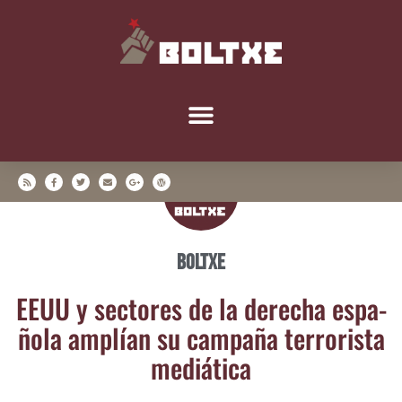
Boltxe
EEUU y sec­to­res de la dere­cha espa­
ño­la amplían su cam­pa­ña terro­ris­ta
mediática