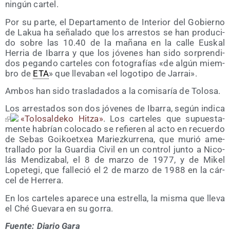
nin­gún cartel.
Por su par­te, el Depar­ta­men­to de Inte­rior del Gobierno
de Lakua ha seña­la­do que los arres­tos se han pro­du­ci­
do sobre las 10.40 de la maña­na en la calle Eus­kal
Herria de Iba­rra y que los jóve­nes han sido sor­pren­di­
dos pegan­do car­te­les con foto­gra­fías «de algún miem­
bro de
ETA
» que lle­va­ban «el logo­ti­po de Jarrai».
Ambos han sido tras­la­da­dos a la comi­sa­ría de Tolosa.
Los arres­ta­dos son dos jóve­nes de Iba­rra, según indi­ca
«Tolo­sal­de­ko Hitza»
. Los car­te­les que supues­ta­
men­te habrían colo­ca­do se refie­ren al acto en recuer­do
de Sebas Goi­koetxea Mariez­ku­rre­na, que murió ame­
tra­lla­do por la Guar­dia Civil en un con­trol jun­to a Nico­
lás Men­di­za­bal, el 8 de mar­zo de 1977, y de Mikel
Lope­te­gi, que falle­ció el 2 de mar­zo de 1988 en la cár­
cel de Herrera.
En los car­te­les apa­re­ce una estre­lla, la mis­ma que lle­va
el Ché Gue­va­ra en su gorra.
Fuen­te: Dia­rio Gara