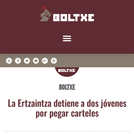
Boltxe
La Ertzain­tza detie­ne a dos jóve­nes
por pegar carteles