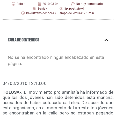
Boltxe
2010-03-04
No hay comentarios
Berriak
[jp_post_view]
Irakurtzeko denbora / Tiempo de lectura: < 1 min.
Tabla de contenidos
No se ha encontrado ningún encabezado en esta
página.
04/​03/​2010 12:10:00
TOLOSA-.
El movi­mien­to pro amnis­tía ha infor­ma­do de
que los dos jóve­nes han sido dete­ni­dos esta maña­na,
acu­sa­dos de haber colo­ca­do car­te­les. De acuer­do con
este orga­nis­mo, en el momen­to del arres­to los jóve­nes
se encon­tra­ban en la calle pero no esta­ban pegan­do