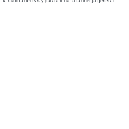
la subi­da del IVA y para ani­mar a la huel­ga general.