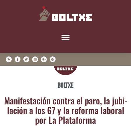
Boltxe
Mani­fes­ta­ción con­tra el paro, la jubi­
la­ción a los 67 y la refor­ma labo­ral
por La Plataforma