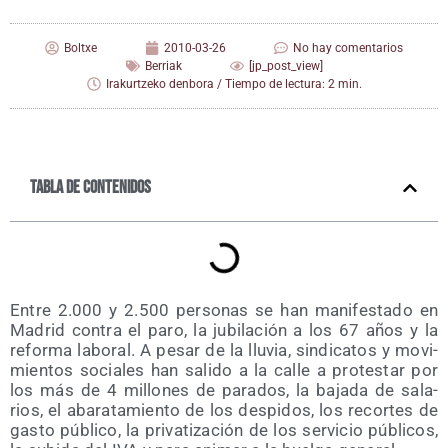
Boltxe
2010-03-26
No hay comentarios
Berriak
[jp_post_view]
Irakurtzeko denbora / Tiempo de lectura: 2 min.
Tabla de contenidos
Entre 2.000 y 2.500 per­so­nas se han mani­fes­ta­do en
Madrid con­tra el paro, la jubi­la­ción a los 67 años y la
refor­ma labo­ral. A pesar de la llu­via, sin­di­ca­tos y movi­
mien­tos socia­les han sali­do a la calle a pro­tes­tar por
los más de 4 millo­nes de para­dos, la baja­da de sala­
rios, el aba­ra­ta­mien­to de los des­pi­dos, los recor­tes de
gas­to públi­co, la pri­va­ti­za­ción de los ser­vi­cio públi­cos,