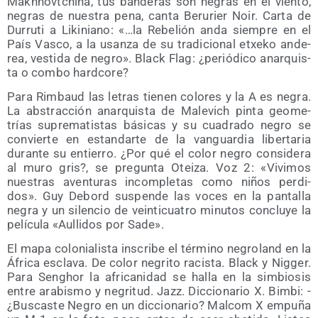
Makh­novt­chi­na, tus ban­de­ras son negras en el vien­to,
negras de nues­tra pena, can­ta Beru­rier Noir. Car­ta de
Durru­ti a Liki­niano: «…la Rebe­lión anda siem­pre en el
País Vas­co, a la usan­za de su tra­di­cio­nal etxe­ko ande­
rea, ves­ti­da de negro». Black Flag: ¿perió­di­co anar­quis­
ta o com­bo hardcore?
Para Rim­baud las letras tie­nen colo­res y la A es negra.
La abs­trac­ción anar­quis­ta de Male­vich pin­ta geo­me­
trías supre­ma­tis­tas bási­cas y su cua­dra­do negro se
con­vier­te en estan­dar­te de la van­guar­dia liber­ta­ria
duran­te su entie­rro. ¿Por qué el color negro con­si­de­ra
al muro gris?, se pre­gun­ta Otei­za. Voz 2: «Vivi­mos
nues­tras aven­tu­ras incom­ple­tas como niños per­di­
dos». Guy Debord sus­pen­de las voces en la pan­ta­lla
negra y un silen­cio de vein­ti­cua­tro minu­tos con­clu­ye la
pelí­cu­la «Aulli­dos por Sade».
El mapa colo­nia­lis­ta ins­cri­be el tér­mino negro­land en la
Áfri­ca escla­va. De color negri­to racis­ta. Black y Nig­ger.
Para Senghor la afri­ca­ni­dad se halla en la sim­bio­sis
entre ara­bis­mo y negri­tud. Jazz. Dic­cio­na­rio X. Bim­bi: -
¿Bus­cas­te Negro en un dic­cio­na­rio? Mal­com X empu­ña