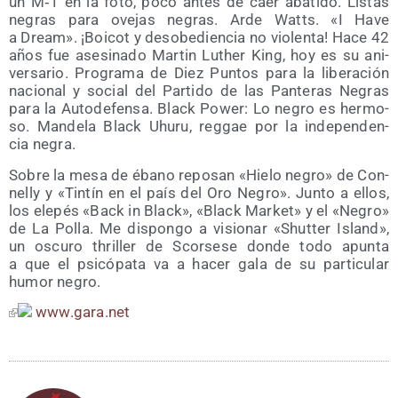
un M‑1 en la foto, poco antes de caer aba­ti­do. Lis­tas
negras para ove­jas negras. Arde Watts. «I Have
a Dream». ¡Boi­cot y des­obe­dien­cia no vio­len­ta! Hace 42
años fue ase­si­na­do Mar­tin Luther King, hoy es su ani­
ver­sa­rio. Pro­gra­ma de Diez Pun­tos para la libe­ra­ción
nacio­nal y social del Par­ti­do de las Pan­te­ras Negras
para la Auto­de­fen­sa. Black Power: Lo negro es her­mo­
so. Man­de­la Black Uhu­ru, reg­gae por la inde­pen­den­
cia negra.
Sobre la mesa de ébano repo­san «Hie­lo negro» de Con­
nelly y «Tin­tín en el país del Oro Negro». Jun­to a ellos,
los ele­pés «Back in Black», «Black Mar­ket» y el «Negro»
de La Polla. Me dis­pon­go a visio­nar «Shut­ter Island»,
un oscu­ro thri­ller de Scor­se­se don­de todo apun­ta
a que el psi­có­pa­ta va a hacer gala de su par­ti­cu­lar
humor negro.
www​.gara​.net