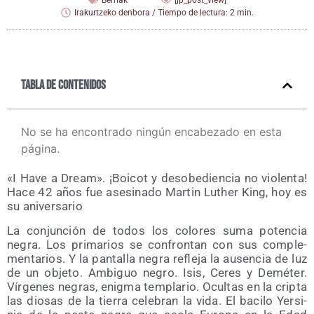
Berriak
[jp_post_view]
Irakurtzeko denbora / Tiempo de lectura: 2 min.
Tabla de contenidos
No se ha encontrado ningún encabezado en esta
página.
«I Have a Dream». ¡Boi­cot y des­obe­dien­cia no vio­len­ta!
Hace 42 años fue ase­si­na­do Mar­tin Luther King, hoy es
su aniversario
La con­jun­ción de todos los colo­res suma poten­cia
negra. Los pri­ma­rios se con­fron­tan con sus com­ple­
men­ta­rios. Y la pan­ta­lla negra refle­ja la ausen­cia de luz
de un obje­to. Ambi­guo negro. Isis, Ceres y Demé­ter.
Vír­ge­nes negras, enig­ma tem­pla­rio. Ocul­tas en la crip­ta
las dio­sas de la tie­rra cele­bran la vida. El baci­lo Yer­si­