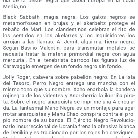
nia de la pes­te negra que aso­la Euro­pa en la Edad
Media, no.
Black Sab­bath, magia negra. Los gatos negros se
meta­mor­fo­sean en bru­jas y el aker­beltz pro­te­ge el
reba­ño de Mari. Los clan­des­ti­nos cele­bran el rito de
los sen­ti­dos en los ake­la­rres y los inqui­si­do­res los
arro­jan a las lla­mas. Al Jemit, alqui­mia, tie­rra negra.
Según Basi­lio Valen­tín, para trans­mu­tar meta­les se
nece­si­ta tra­tar la mate­ria pri­mor­dial negra con agua
mer­cu­rial. En el tene­bris­ta barro­co las figu­ras luz de
Cara­vag­gio emer­gen de un fon­do negro sin fondo.
Jolly Roger, cala­ve­ra sobre pabe­llón negro. En La Isla
del Teso­ro, Perro Negro entre­ga una man­cha con el
mis­mo tono que su nom­bre. Xaho enar­bo­la la ban­de­ra
roji­ne­gra de los viden­tes y Anarkhe­rria la iku­rri­ña pira­
ta. Sobre el negro anar­quis­ta se impri­me una A cir­cu­la­
da. La fan­tas­mal Mano Negra es un mon­ta­je para aga­
rro­tar anar­quis­tas y Manu Chao cons­pi­ra con­tra el pro­
pio nom­bre de su ban­da. El Ejér­ci­to Negro Revo­lu­cio­
na­rio Insu­rrec­cio­nal de Ucra­nia fre­na la ofen­si­va blan­ca
de Deni­kin y es trai­cio­na­do por los rojos bol­che­vi­ques.