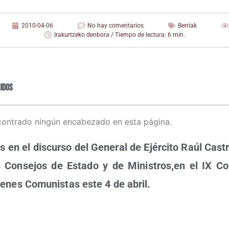
2010-04-06
No hay comentarios
Berriak
Irakurtzeko denbora / Tiempo de lectura: 6 min.
idos
contrado ningún encabezado en esta página.
 en el dis­cur­so del Gene­ral de Ejér­ci­to Raúl Cas­t
s Con­se­jos de Esta­do y de Ministros,en el IX Con
­nes Comu­nis­tas este 4 de abril.