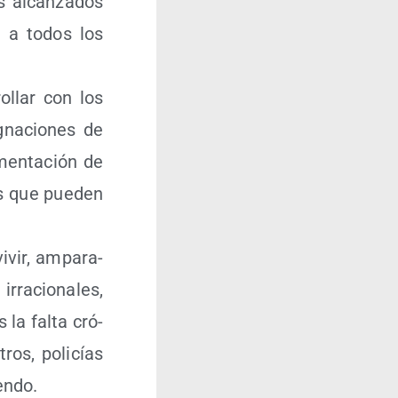
s alcan­za­dos
an a todos los
o­llar con los
­na­cio­nes de
men­ta­ción de
os que pue­den
vivir, ampa­ra­
irra­cio­na­les,
 la fal­ta cró­
tros, poli­cías
endo.