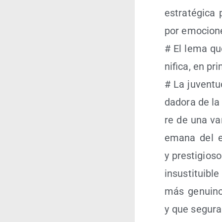
estra­té­gi­c
por emo­cio­ne
# El lema que
ni­fi­ca, en pr
# La juven­tu
da­do­ra de l
re de una van­
ema­na del ej
y pres­ti­gio­
insus­ti­tui­b
más genui­nos
y que segu­ra