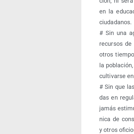
ción, ni será
en la edu­ca­
ciudadanos.
# Sin una agr
recur­sos de 
otros tiem­po
la pobla­ción
cul­ti­var­se 
# Sin que las 
das en regu­la­
jamás esti­mu­
ni­ca de cons­
y otros ofi­c