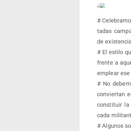
# Cele­bra­mo
ta­das cam­pa
de existencia
# El esti­lo q
fren­te a aqu
emplear ese 
# No debe­mo
con­vier­tan
cons­ti­tuir 
cada militan
# Algu­nos son