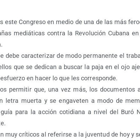
s este Con­gre­so en medio de una de las más fero­
­ñas mediá­ti­cas con­tra la Revo­lu­ción Cuba­na 
.
ue debe carac­te­ri­zar de modo per­ma­nen­te el tra­b
e­llos que se dedi­can a bus­car la paja en el ojo a
esfuer­zo en hacer lo que les corresponde.
s per­mi­tir que, una vez más, los docu­men­tos a
 en letra muer­ta y se enga­ve­ten a modo de mem
la guía para la acción coti­dia­na a nivel del Buró 
te.
 muy crí­ti­cos al refe­rir­se a la juven­tud de hoy y 