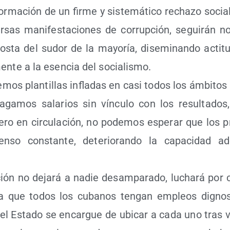
r­ma­ción de un fir­me y sis­te­má­ti­co recha­zo social 
r­sas mani­fes­ta­cio­nes de corrup­ción, segui­rán n
cos­ta del sudor de la mayo­ría, dise­mi­nan­do acti­t
men­te a la esen­cia del socialismo.
e­mos plan­ti­llas infla­das en casi todos los ámbi­tos
aga­mos sala­rios sin víncu­lo con los resul­ta­dos,
ro en cir­cu­la­ción, no pode­mos espe­rar que los p
so cons­tan­te, dete­rio­ran­do la capa­ci­dad adqu
ción no deja­rá a nadie des­am­pa­ra­do, lucha­rá por 
ara que todos los cuba­nos ten­gan empleos dig­no
 el Esta­do se encar­gue de ubi­car a cada uno tras v