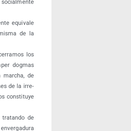
 social­men­te
­te equi­va­le
 mis­ma de la
cerra­mos los
m­per dog­mas
en mar­cha, de
ses de la irre­
s cons­ti­tu­ye
 tra­tan­do de
enver­ga­du­ra