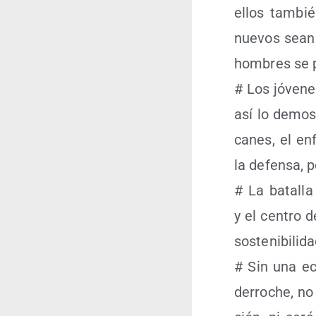
ellos tam­bié
nue­vos sean 
hom­bres se 
# Los jóve­ne
así lo demos­
ca­nes, el en
la defen­sa,
# La bata­lla
y el cen­tro d
sos­te­ni­bi­li
# Sin una eco
derro­che, no