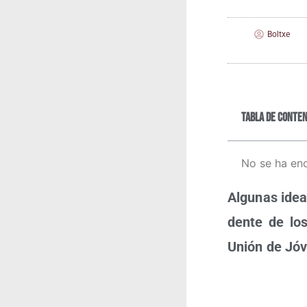
Boltxe
Tabla de conten
No se ha en
Algu­nas ideas
den­te de lo
Unión de Jóve