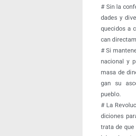
# Sin la con­fo
da­des y dive
que­ci­dos a 
can direc­ta­
# Si man­te­n
nacio­nal y p
masa de dine­
gan su ascen­
pueblo.
# La Revo­lu­
di­cio­nes p
tra­ta de que