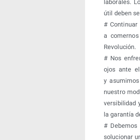
labo­ra­les. 
útil deben se
# Con­ti­nuar
a comer­nos 
Revolución.
# Nos enfren
ojos ante el
y asu­mi­mos 
nues­tro mode­
ver­si­bi­li­d
la garan­tía d
# Debe­mos ev
solu­cio­nar 