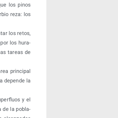
 que los pinos
­bio reza: los
tar los retos,
 por los hura­
 las tareas de
ea prin­ci­pal
lla depen­de la
per­fluos y el
a de la pobla­