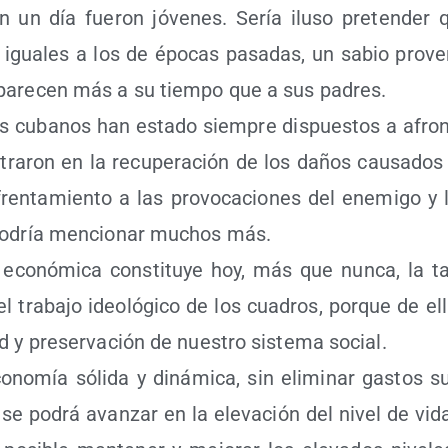
n un día fue­ron jóve­nes. Sería ilu­so pre­ten­der
igua­les a los de épo­cas pasa­das, un sabio pro­ver
pare­cen más a su tiem­po que a sus padres.
s cuba­nos han esta­do siem­pre dis­pues­tos a afron­
tra­ron en la recu­pe­ra­ción de los daños cau­sa­dos
fren­ta­mien­to a las pro­vo­ca­cio­nes del enemi­go y
 podría men­cio­nar muchos más.
 eco­nó­mi­ca cons­ti­tu­ye hoy, más que nun­ca, la tar
el tra­ba­jo ideo­ló­gi­co de los cua­dros, por­que de e
­dad y pre­ser­va­ción de nues­tro sis­te­ma social.
­no­mía sóli­da y diná­mi­ca, sin eli­mi­nar gas­tos su
 se podrá avan­zar en la ele­va­ción del nivel de vid