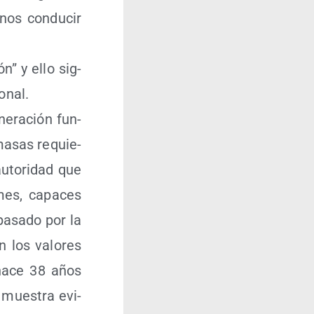
nos con­du­cir
n” y ello sig­
ional.
e­ra­ción fun­
 masas requie­
auto­ri­dad que
­mes, capa­ces
 pasa­do por la
an los valo­res
a hace 38 años
 mues­tra evi­