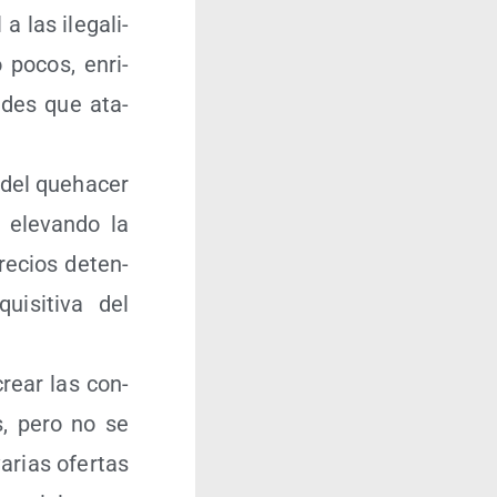
a las ile­ga­li­
o pocos, enri­
u­des que ata­
 del queha­cer
 ele­van­do la
re­cios deten­
i­si­ti­va del
crear las con­
s, pero no se
arias ofer­tas