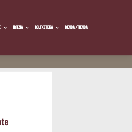
k
Iritzia
Boltxe­te­ka
Den­da /​Tien­da
ate