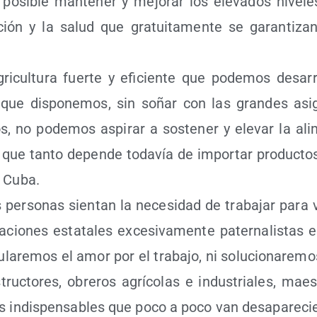
 posi­ble man­te­ner y mejo­rar los ele­va­dos nive­le
ción y la salud que gra­tui­ta­men­te se garan­ti­z
i­cul­tu­ra fuer­te y efi­cien­te que pode­mos desa­rr
que dis­po­ne­mos, sin soñar con las gran­des asig
s, no pode­mos aspi­rar a sos­te­ner y ele­var la ali­
, que tan­to depen­de toda­vía de impor­tar pro­duc­t
en Cuba.
per­so­nas sien­tan la nece­si­dad de tra­ba­jar para 
cio­nes esta­ta­les exce­si­va­men­te pater­na­lis­tas e 
la­re­mos el amor por el tra­ba­jo, ni solu­cio­na­re­mos
truc­to­res, obre­ros agrí­co­las e indus­tria­les, maes­
ios indis­pen­sa­bles que poco a poco van desapareci