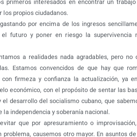
Los pri­me­ros intere­sa­dos en encon­trar un tra­ba­jo
r los pro­pios ciudadanos.
 gas­tan­do por enci­ma de los ingre­sos sen­ci­lla­men
el futu­ro y poner en ries­go la super­vi­ven­cia
­ta­mos a reali­da­des nada agra­da­bles, pero no 
las. Esta­mos con­ven­ci­dos de que hay que ro
con fir­me­za y con­fian­za la actua­li­za­ción, ya 
lo eco­nó­mi­co, con el pro­pó­si­to de sen­tar las ba
ad y el desa­rro­llo del socia­lis­mo cubano, que sabe­mo
e la inde­pen­den­cia y sobe­ra­nía nacional.
i­tar que por apre­su­ra­mien­to o impro­vi­sa­ción,
un pro­ble­ma, cau­se­mos otro mayor. En asun­tos de 