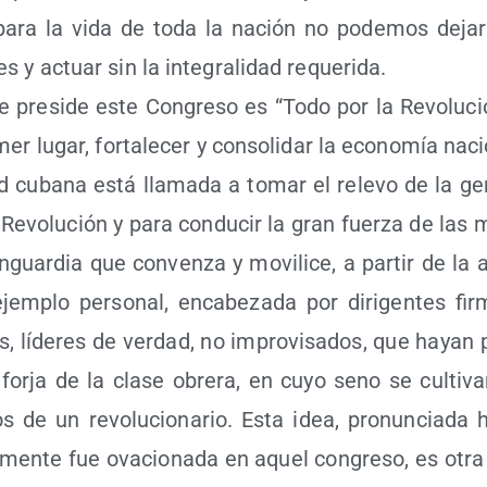
a para la vida de toda la nación no pode­mos dejar­
s y actuar sin la inte­gra­li­dad requerida.
 pre­si­de este Con­gre­so es “Todo por la Revo­lu­ció
i­mer lugar, for­ta­le­cer y con­so­li­dar la eco­no­mía nac
d cuba­na está lla­ma­da a tomar el rele­vo de la gen
a Revo­lu­ción y para con­du­cir la gran fuer­za de las
guar­dia que con­ven­za y movi­li­ce, a par­tir de la 
em­plo per­so­nal, enca­be­za­da por diri­gen­tes fir
sos, líde­res de ver­dad, no impro­vi­sa­dos, que hayan
le for­ja de la cla­se obre­ra, en cuyo seno se cul­ti­v
 de un revo­lu­cio­na­rio. Esta idea, pro­nun­cia­d
­men­te fue ova­cio­na­da en aquel con­gre­so, es otra