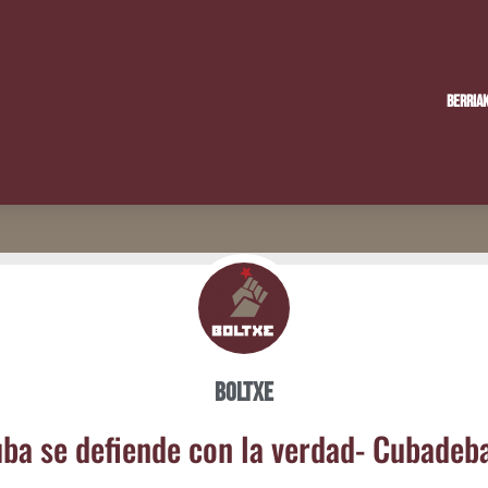
Berria
Boltxe
ba se defien­de con la ver­dad- Cubadeb