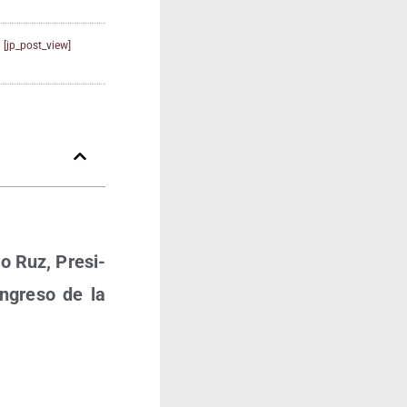
[jp_post_view]
ro Ruz, Pre­si­
­gre­so de la