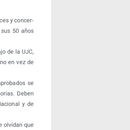
ces y con­cer­
en sus 50 años
a­jo de la UJC,
jeno en vez de
pro­ba­dos se
o­rias. Deben
Nacio­nal y de
se olvi­dan que