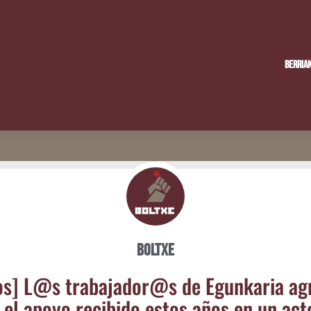
Berria
Boltxe
os] L@s trabajador@s de Egun­ka­ria agr
 el apo­yo reci­bi­do estos años en un act