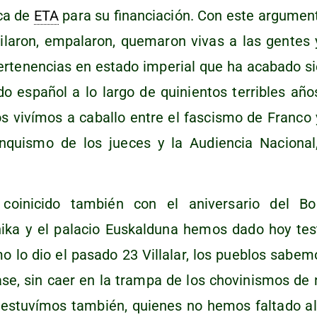
ca de
ETA
para su finan­cia­ción. Con este argu­men­to
i­la­ron, empa­la­ron, que­ma­ron vivas a las gen­tes 
r­te­nen­cias en esta­do impe­rial que ha aca­ba­do si
­do espa­ñol a lo lar­go de qui­nien­tos terri­bles año
los viví­mos a caba­llo entre el fas­cis­mo de Fran­co
n­quis­mo de los jue­ces y la Audien­cia Nacio­na
oini­ci­do tam­bién con el ani­ver­sa­rio del B
ka y el pala­cio Eus­kal­du­na hemos dado hoy tes­t
omo lo dio el pasa­do 23 Villa­lar, los pue­blos sabe­m
se, sin caer en la tram­pa de los cho­vi­nis­mos de 
i estu­ví­mos tam­bién, quie­nes no hemos fal­ta­do al