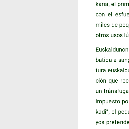
ka­ria, el pri
con el esfue
miles de peque
otros usos lú
Eus­kal­du­non
ba­ti­da a san
tu­ra eus­kal­d
ción que reci
un tráns­fu­ga
impues­to por
ka­di”, el pe
yos pre­ten­d