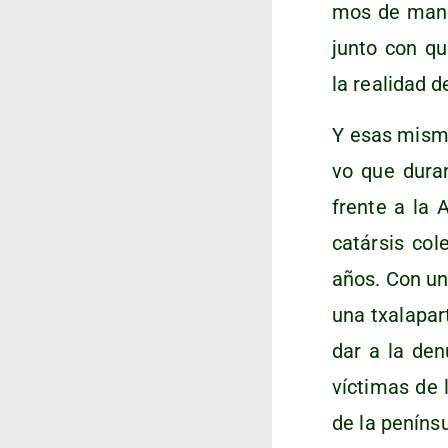
mos de mane­ra
jun­to con qu
la reali­dad de
Y esas mis­mas
vo que duran
fren­te a la 
catár­sis col
años. Con un 
una txa­la­par
dar a la denun
víc­ti­mas de
de la penín­s