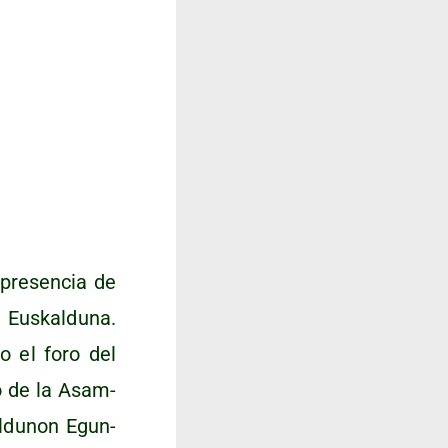
pre­sen­cia de
Eus­kal­du­na.
do el foro del
o de la
Asam­
al­du­non Egun­