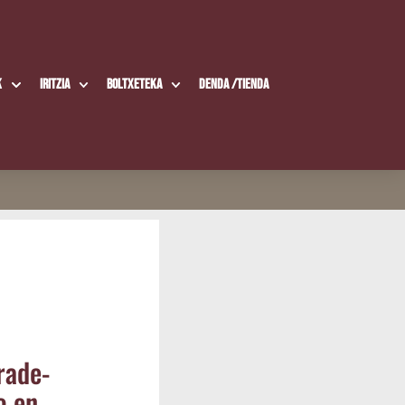
k
Iritzia
Boltxe­te­ka
Den­da /​Tien­da
a­de­
o en