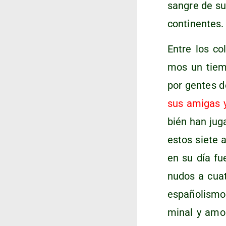
san­gre de sus
continentes.
Entre los col
mos un tiem­p
por gen­tes 
sus ami­gas 
bién han juga
estos sie­te 
en su día fue­
nu­dos a cua­
espa­ño­lis­m
mi­nal y amo­