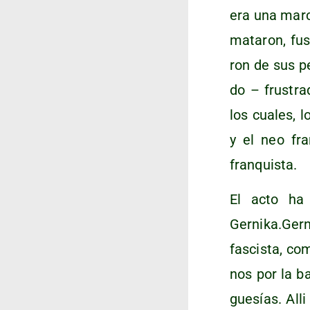
era una mar­
mata­ron, fus
ron de sus pe
do – frus­tra
los cua­les, 
y el neo fra
franquista.
El acto ha c
Gernika.Gerni
fas­cis­ta, c
nos por la ba
gue­sías. All