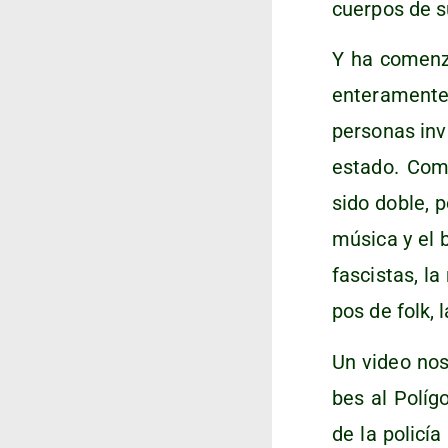
cuer­pos de s
Y ha comen­za
ente­ra­men­te
per­so­nas inv
esta­do. Como
sido doble, po
músi­ca y el b
fas­cis­tas, l
pos de folk, 
Un video nos 
bes al Polí­go
de la poli­cí