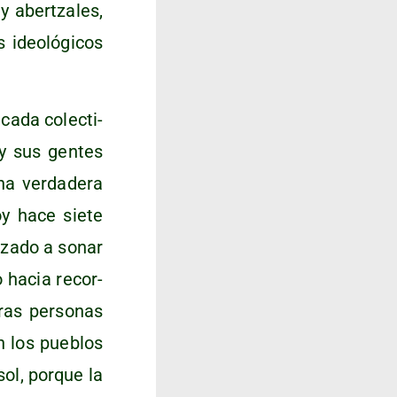
y aber­tza­les,
ideo­ló­gi­cos
 cada colec­ti­
y sus gen­tes
a ver­da­de­ra
oy hace sie­te
­za­do a sonar
do hacia recor­
tras per­so­nas
n los pue­blos
ol, por­que la