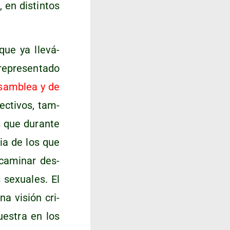
 en dis­tin­tos
que ya lle­vá­
repre­sen­ta­do
sam­blea y de
c­ti­vos, tam­
s que duran­te
cia de los que
a cami­nar des­
 sexua­les. El
na visión cri­
ues­tra en los