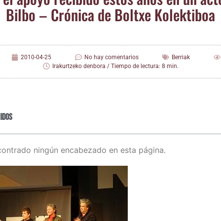
Bil­bo – Cró­ni­ca de Boltxe Kolektiboa
2010-04-25
No hay comentarios
Berriak
Irakurtzeko denbora / Tiempo de lectura: 8 min.
idos
contrado ningún encabezado en esta página.