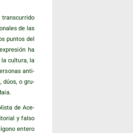
rans­cu­rri­do
o­na­les de las
tos pun­tos del
 expre­sión ha
a cul­tu­ra, la
er­so­nas anti­
s, dúos, o gru­
Maia.
lis­ta de Ace­
o­rial y fal­so
í­gono ente­ro