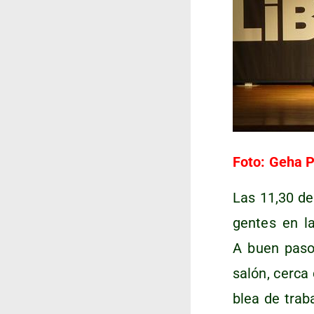
Foto: Geha Pr
Las 11,30 de 
gen­tes en la
A buen paso, 
salón, cer­ca
blea
de tra­ba