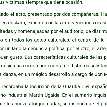
us víc­ti­mas siem­pre que tie­ne ocasión.
­do el acto, pre­sen­ta­do por dos com­pa­ñe­ras. Ha t
 en eus­ka­ra, excep­to con las inter­ven­cio­nes oca­si
i­ta­das y home­na­jea­das por el audi­to­rio, de dis­tin­
 en todos los actos cul­tu­ra­les, el cen­tro de la
r un lado la denun­cia polí­ti­ca, por el otro, el arte, l
uen gus­to. Las carac­te­rís­ti­cas cul­tu­ra­les de las p
a músi­ca ha corri­do por cuen­ta de dis­tin­tos solis­ta
la dan­za, en un mági­co desa­rro­llo a car­go de Jon 
recor­da­ba la incur­sión de la Guar­dia Civil espa­ño­
no Indus­trial Mar­tin Ugal­de, En el suma­rio inqui­si­t
a de los nue­vos tor­que­ma­das, se insi­nuó que el pol