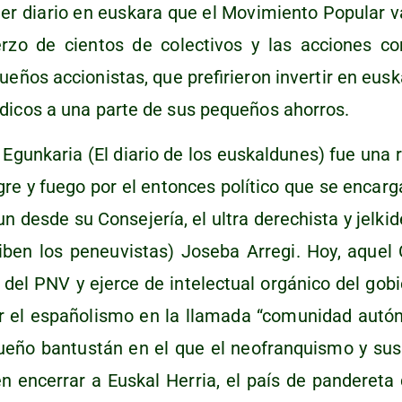
­mer dia­rio en eus­ka­ra que el Movi­mien­to Popu­lar v
r­zo de cien­tos de colec­ti­vos y las accio­nes co
­ños accio­nis­tas, que pre­fi­rie­ron inver­tir en eus­k
di­cos a una par­te de sus peque­ños ahorros.
 Egun­ka­ria (El dia­rio de los eus­kal­du­nes) fue una
­gre y fue­go por el enton­ces polí­ti­co que se encar­g
un des­de su Con­se­je­ría, el ultra dere­chis­ta y jel­ki
­ben los peneu­vis­tas) Jose­ba Arre­gi. Hoy, aquel C
 del PNV y ejer­ce de inte­lec­tual orgá­ni­co del gobi
 el espa­ño­lis­mo en la lla­ma­da “comu­ni­dad autó
que­ño ban­tus­tán en el que el neo­fran­quis­mo y su
en ence­rrar a Eus­kal Herria, el país de pan­de­re­ta