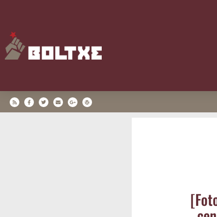
[Fot
cen