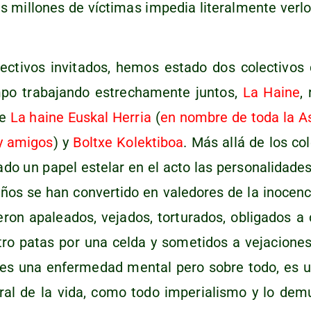
 millo­nes de víc­ti­mas impe­dia lite­ral­men­te ver­lo,
ec­ti­vos invi­ta­dos, hemos esta­do dos colec­ti­vos 
o tra­ba­jan­do estre­cha­men­te jun­tos,
La Hai­ne
, 
de
La hai­ne Eus­kal Herria
(
e
n nom­bre de toda la A
y ami­go
s
) y
Boltxe Kolek­ti­bo
a
. Más allá de los cole
­do un papel este­lar en el acto las per­so­na­li­da­de
años se han con­ver­ti­do en vale­do­res de la ino­cen­
ron apa­lea­dos, veja­dos, tor­tu­ra­dos, obli­ga­dos 
tro patas por una cel­da y some­ti­dos a veja­cio­nes
oes una enfer­me­dad men­tal pero sobre todo, es u
ral de la vida, como todo impe­ria­lis­mo y lo dem