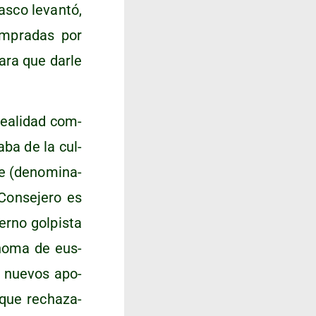
as­co levan­tó,
m­pra­das por
a­ra que dar­le
 reali­dad com­
a­ba de la cul­
­de (deno­mi­na­
on­se­je­ro es
erno gol­pis­ta
­no­ma de eus­
s nue­vos apo­
 que recha­za­