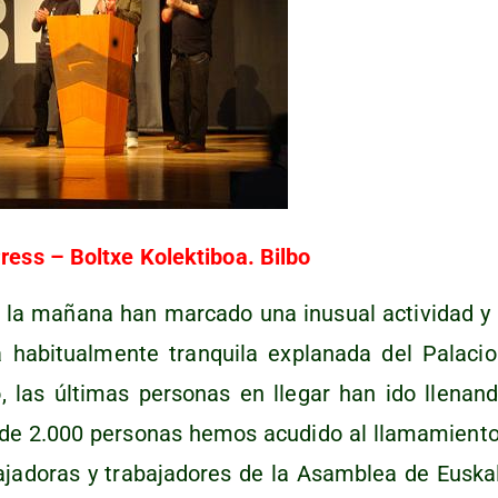
ess – Boltxe Kolek­ti­boa. Bilbo
la maña­na han mar­ca­do una inusual acti­vi­dad y 
 habi­tual­men­te tran­qui­la expla­na­da del Pala­cio 
las últi­mas per­so­nas en lle­gar han ido lle­nan­
 de 2.000 per­so­nas hemos acu­di­do al lla­ma­mien­t
­ja­do­ras y tra­ba­ja­do­res de la Asam­blea de Eus­k