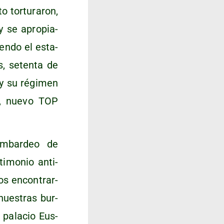
 tor­tu­ra­ron,
y se apro­pia­
en­do el esta­
s, seten­ta de
 y su régi­men
l, nue­vo TOP
om­bar­deo de
i­mo­nio anti­
os encon­trar­
nues­tras bur­
 pala­cio Eus­