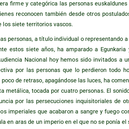
 fir­me y cate­gó­ri­ca las per­so­nas eus­kal­du­nes 
ie­nes reco­no­cen tam­bién des­de otros pos­tu­la­dos 
 los sie­te terri­to­rios vascos.
 per­so­nas, a títu­lo indi­vi­dual o repre­sen­tan­do a
­te estos sie­te años, ha ampa­ra­do a Egun­ka­ria 
Audien­cia Nacio­nal hoy hemos sido invi­ta­dos a un
ec­ti­va por las per­so­nas que lo per­die­ron todo h
poco de retra­so, apa­gán­do­se las luces, ha comen
­ta metá­li­ca, toca­da por cua­tro per­so­nas. El soni­
­cia por las per­se­cu­cio­nes inqui­si­to­ria­les de o
 los impe­ria­les que aca­ba­ron a san­gre y fue­go co
u­la en aras de un impe­rio en el que no se ponía el s