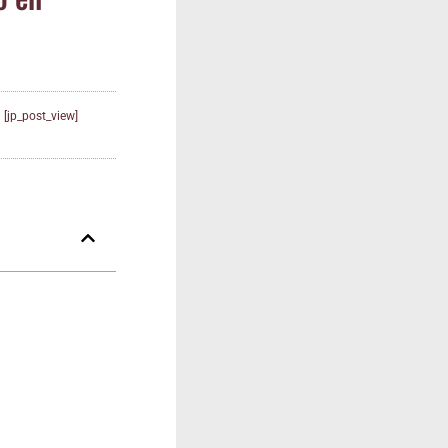
[jp_post_view]