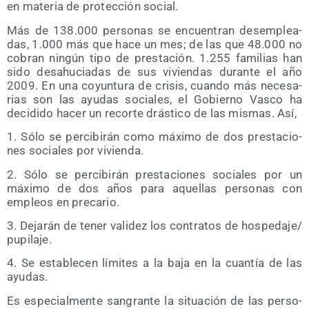
en mate­ria de pro­tec­ción social.
Más de 138.000 per­so­nas se encuen­tran des­em­plea­
das, 1.000 más que hace un mes; de las que 48.000 no
cobran nin­gún tipo de pres­ta­ción. 1.255 fami­lias han
sido desahu­cia­das de sus vivien­das duran­te el año
2009. En una coyun­tu­ra de cri­sis, cuan­do más nece­sa­
rias son las ayu­das socia­les, el Gobierno Vas­co ha
deci­di­do hacer un recor­te drás­ti­co de las mis­mas. Así,
1. Sólo se per­ci­bi­rán como máxi­mo de dos pres­ta­cio­
nes socia­les por vivienda.
2. Sólo se per­ci­bi­rán pres­ta­cio­nes socia­les por un
máxi­mo de dos años para aque­llas per­so­nas con
empleos en precario.
3. Deja­rán de tener vali­dez los con­tra­tos de hospedaje/​
pupilaje.
4. Se esta­ble­cen lími­tes a la baja en la cuan­tía de las
ayudas.
Es espe­cial­men­te san­gran­te la situa­ción de las per­so­