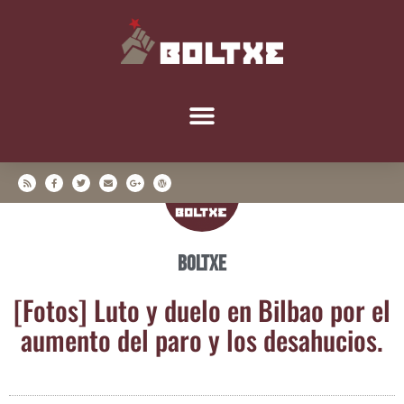
Boltxe
[Fotos] Luto y due­lo en Bil­bao por el
aumen­to del paro y los desahucios.