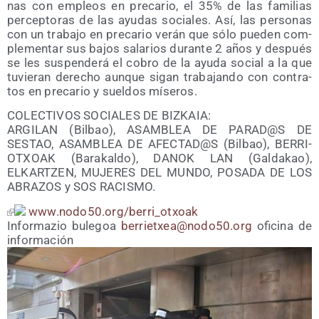
nas con empleos en pre­ca­rio, el 35% de las fami­lias
per­cep­to­ras de las ayu­das socia­les. Así, las per­so­nas
con un tra­ba­jo en pre­ca­rio verán que sólo pue­den com­
ple­men­tar sus bajos sala­rios duran­te 2 años y des­pués
se les sus­pen­de­rá el cobro de la ayu­da social a la que
tuvie­ran dere­cho aun­que sigan tra­ba­jan­do con con­tra­
tos en pre­ca­rio y suel­dos míseros.
COLECTIVOS SOCIALES DE BIZKAIA:
ARGILAN (Bil­bao), ASAMBLEA DE PARAD@S DE
SESTAO, ASAMBLEA DE AFECTAD@S (Bil­bao), BERRI-
OTXOAK (Bara­kal­do), DANOK LAN (Gal­da­kao),
ELKARTZEN, MUJERES DEL MUNDO, POSADA DE LOS
ABRAZOS y SOS RACISMO.
www​.nodo50​.org/​b​e​r​r​i​_​o​t​x​oak
Infor­ma­zio bule­goa
berrietxea@​nodo50.​org
ofi­ci­na de
información