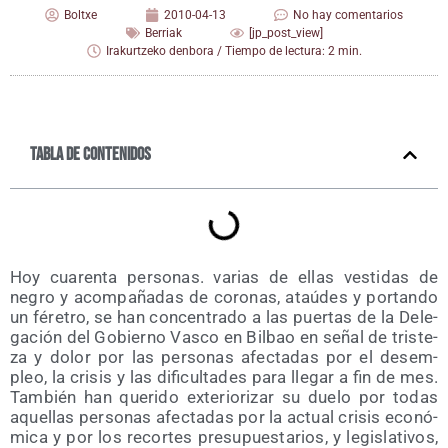
Boltxe
2010-04-13
No hay comentarios
Berriak
[jp_post_view]
Irakurtzeko denbora / Tiempo de lectura: 2 min.
Tabla de contenidos
Hoy cua­ren­ta per­so­nas. varias de ellas ves­ti­das de
negro y acom­pa­ña­das de coro­nas, ataú­des y por­tan­do
un fére­tro, se han con­cen­tra­do a las puer­tas de la Dele­
ga­ción del Gobierno Vas­co en Bil­bao en señal de tris­te­
za y dolor por las per­so­nas afec­ta­das por el des­em­
pleo, la cri­sis y las difi­cul­ta­des para lle­gar a fin de mes.
Tam­bién han que­ri­do exte­rio­ri­zar su due­lo por todas
aque­llas per­so­nas afec­ta­das por la actual cri­sis eco­nó­
mi­ca y por los recor­tes pre­su­pues­ta­rios, y legis­la­ti­vos,