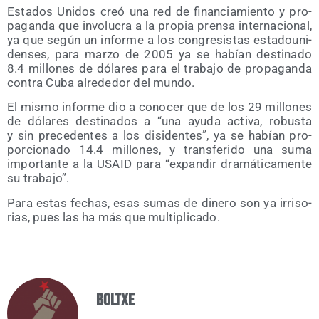
Esta­dos Uni­dos creó una red de finan­cia­mien­to y pro­
pa­gan­da que invo­lu­cra a la pro­pia pren­sa inter­na­cio­nal,
ya que según un infor­me a los con­gre­sis­tas esta­dou­ni­
den­ses, para mar­zo de 2005 ya se habían des­ti­na­do
8.4 millo­nes de dóla­res para el tra­ba­jo de pro­pa­gan­da
con­tra Cuba alre­de­dor del mundo.
El mis­mo infor­me dio a cono­cer que de los 29 millo­nes
de dóla­res des­ti­na­dos a “una ayu­da acti­va, robus­ta
y sin pre­ce­den­tes a los disi­den­tes”, ya se habían pro­
por­cio­na­do 14.4 millo­nes, y trans­fe­ri­do una suma
impor­tan­te a la USAID para “expan­dir dra­má­ti­ca­men­te
su trabajo”.
Para estas fechas, esas sumas de dine­ro son ya irri­so­
rias, pues las ha más que multiplicado.
Boltxe