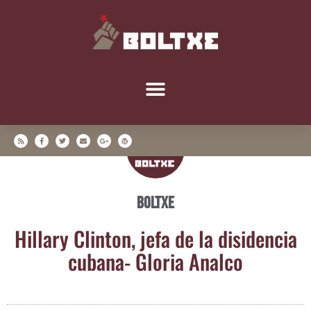
Boltxe
Hillary Clin­ton, jefa de la disi­den­cia
cuba­na- Glo­ria Analco