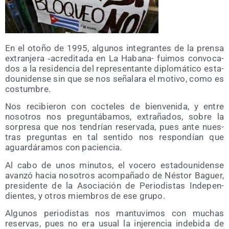
En el oto­ño de 1995, algu­nos inte­gran­tes de la pren­sa
extran­je­ra ‑acre­di­ta­da en La Haba­na- fui­mos con­vo­ca­
dos a la resi­den­cia del repre­sen­tan­te diplo­má­ti­co esta­
dou­ni­den­se sin que se nos seña­la­ra el moti­vo, como es
costumbre.
Nos reci­bie­ron con coc­te­les de bien­ve­ni­da, y entre
noso­tros nos pre­gun­tá­ba­mos, extra­ña­dos, sobre la
sor­pre­sa que nos ten­drían reser­va­da, pues ante nues­
tras pre­gun­tas en tal sen­ti­do nos res­pon­dían que
aguar­dá­ra­mos con paciencia.
Al cabo de unos minu­tos, el voce­ro esta­dou­ni­den­se
avan­zó hacia noso­tros acom­pa­ña­do de Nés­tor Baguer,
pre­si­den­te de la Aso­cia­ción de Perio­dis­tas Inde­pen­
dien­tes, y otros miem­bros de ese grupo.
Algu­nos perio­dis­tas nos man­tu­vi­mos con muchas
reser­vas, pues no era usual la inje­ren­cia inde­bi­da de