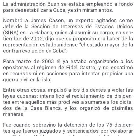
La admi­nis­tra­ción Bush se esta­ba emplean­do a fon­do
para des­es­ta­bi­li­zar a Cuba, ya sin miramientos.
Nom­bró a James Cason, un exper­to agi­ta­dor, como
Jefe de la Sec­ción de Intere­ses de Esta­dos Uni­dos
(SINA) en La Haba­na, quien al asu­mir su car­go, en sep­
tiem­bre de 2002, dijo que su pro­pó­si­to era hacer de la
repre­sen­ta­ción esta­dou­ni­den­se “el esta­do mayor de la
con­tra­rre­vo­lu­ción en Cuba”.
Para mar­zo de 2003 él ya esta­ba orga­ni­zan­do a los
opo­si­to­res al régi­men de Fidel Cas­tro, y no esca­ti­mó
en recur­sos ni en accio­nes para inten­tar pro­pi­ciar una
gue­rra civil en la isla.
Entre otras cosas, impul­só a los disi­den­tes a vio­lar las
leyes cuba­nas; inten­si­fi­có el reclu­ta­mien­to de disi­den­
tes entre aque­llos más pro­cli­ves a sumar­se a los dic­ta­
dos de la Casa Blan­ca, y los orga­ni­zó de disí­mi­les
maneras.
Fue cuan­do sobre­vino la deten­ción de los 75 disi­den­
tes que fue­ron juz­ga­dos y sen­ten­cia­dos por cola­bo­rar