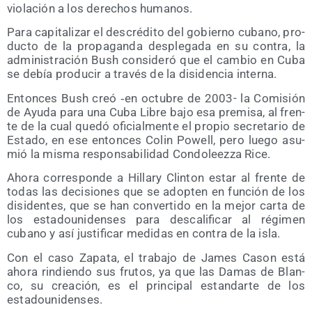
vio­la­ción a los dere­chos humanos.
Para capi­ta­li­zar el des­cré­di­to del gobierno cubano, pro­
duc­to de la pro­pa­gan­da des­ple­ga­da en su con­tra, la
admi­nis­tra­ción Bush con­si­de­ró que el cam­bio en Cuba
se debía pro­du­cir a tra­vés de la disi­den­cia interna.
Enton­ces Bush creó ‑en octu­bre de 2003- la Comi­sión
de Ayu­da para una Cuba Libre bajo esa pre­mi­sa, al fren­
te de la cual que­dó ofi­cial­men­te el pro­pio secre­ta­rio de
Esta­do, en ese enton­ces Colin Powell, pero lue­go asu­
mió la mis­ma res­pon­sa­bi­li­dad Con­do­leez­za Rice.
Aho­ra corres­pon­de a Hillary Clin­ton estar al fren­te de
todas las deci­sio­nes que se adop­ten en fun­ción de los
disi­den­tes, que se han con­ver­ti­do en la mejor car­ta de
los esta­dou­ni­den­ses para des­ca­li­fi­car al régi­men
cubano y así jus­ti­fi­car medi­das en con­tra de la isla.
Con el caso Zapa­ta, el tra­ba­jo de James Cason está
aho­ra rin­dien­do sus fru­tos, ya que las Damas de Blan­
co, su crea­ción, es el prin­ci­pal estan­dar­te de los
estadounidenses.