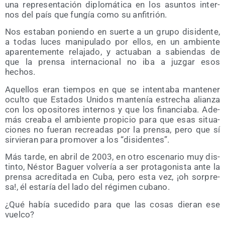
una repre­sen­ta­ción diplo­má­ti­ca en los asun­tos inter­
nos del país que fun­gía como su anfitrión.
Nos esta­ban ponien­do en suer­te a un gru­po disi­den­te,
a todas luces mani­pu­la­do por ellos, en un ambien­te
apa­ren­te­men­te rela­ja­do, y actua­ban a sabien­das de
que la pren­sa inter­na­cio­nal no iba a juz­gar esos
hechos.
Aque­llos eran tiem­pos en que se inten­ta­ba man­te­ner
ocul­to que Esta­dos Uni­dos man­te­nía estre­cha alian­za
con los opo­si­to­res inter­nos y que los finan­cia­ba. Ade­
más crea­ba el ambien­te pro­pi­cio para que esas situa­
cio­nes no fue­ran recrea­das por la pren­sa, pero que sí
sir­vie­ran para pro­mo­ver a los “disi­den­tes”.
Más tar­de, en abril de 2003, en otro esce­na­rio muy dis­
tin­to, Nés­tor Baguer vol­ve­ría a ser pro­ta­go­nis­ta ante la
pren­sa acre­di­ta­da en Cuba, pero esta vez, ¡oh sor­pre­
sa!, él esta­ría del lado del régi­men cubano.
¿Qué había suce­di­do para que las cosas die­ran ese
vuelco?