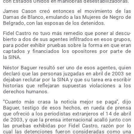
con Esta­dos Uni­dos en manio­bras desestabilizadoras.
James Cason creó enton­ces el movi­mien­to de las
Damas de Blan­co, emu­lan­do a las Muje­res de Negro de
Bel­gra­do, con las espo­sas de los detenidos.
Fidel Cas­tro no tuvo más reme­dio que poner al des­cu­
bier­to a dos de sus agen­tes infil­tra­dos en esos gru­pos,
para poder exhi­bir prue­bas sobre la for­ma en que eran
cap­ta­dos y finan­cia­dos los opo­si­to­res por par­te de
la SINA.
Nés­tor Baguer resul­tó ser uno de esos agen­tes, quien
decla­ró que las per­so­nas juz­ga­das en abril de 2003 se
deja­ban reclu­tar por la SINA y que su tarea era escri­bir
his­to­rias que refle­ja­ran supues­tas vio­la­cio­nes a los
dere­chos humanos.
“Cuan­to más cra­sa la noti­cia mejor se paga”, dijo
Baguer, tes­ti­go de esos hechos, en rue­da de pren­sa
que ofre­ció a los perio­dis­tas extran­je­ros el 14 de abril
de 2003, y que la pren­sa inter­na­cio­nal aca­lló jun­to con
las prue­bas exhi­bi­das por Fidel Cas­tro, razón por lo
cual las deten­cio­nes fue­ron con­si­de­ra­das como una