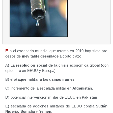
E
n el esce­na­rio mun­dial que aso­ma en 2010 hay sie­te pro­
ce­sos de
inevi­ta­ble des­en­la­ce
a cor­to plazo:
A) La
reso­lu­ción social de la cri­sis
eco­nó­mi­ca glo­bal (con
epi­cen­tro en EEUU y Europa),
B) el
ata­que mili­tar a las usi­nas ira­níes
,
C) incre­men­to de la esca­la­da mili­tar en
Afga­nis­tá
n,
D) poten­cial inter­ven­ción mili­tar de EEUU en
Pakis­tán
,
E) esca­la­da de accio­nes mili­ta­res de EEUU con­tra
Sudán,
Nige­ria, Soma­lía
y
Yemen
,