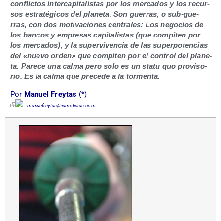
con­flic­tos inter­ca­pi­ta­lis­tas por los mer­ca­dos y los recur­
sos estra­té­gi­cos del pla­ne­ta. Son gue­rras, o sub-gue­
rras, con dos moti­va­cio­nes cen­tra­les: Los nego­cios de
los ban­cos y empre­sas capi­ta­lis­tas (que com­pi­ten por
los mer­ca­dos), y la super­vi­ven­cia de las super­po­ten­cias
del «nue­vo orden» que com­pi­ten por el con­trol del pla­ne­
ta. Pare­ce una cal­ma pero solo es un sta­tu quo pro­vi­so­
rio. Es la cal­ma que pre­ce­de a la tormenta.
Por
Manuel Frey­tas
(*)
manuefreytas@​iarnoticias.​com