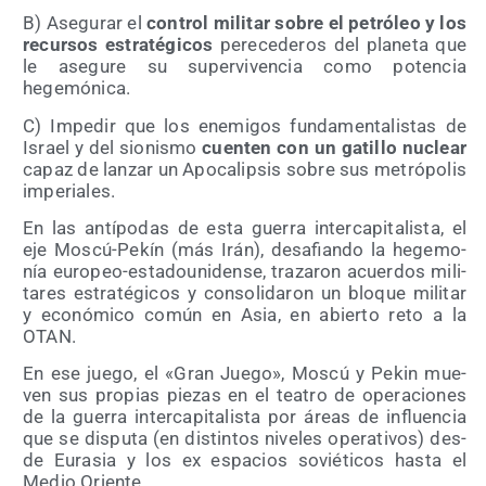
B) Ase­gu­rar el
con­trol mili­tar sobre el petró­leo y los
recur­sos estra­té­gi­cos
pere­ce­de­ros del pla­ne­ta que
le ase­gu­re su super­vi­ven­cia como poten­cia
hegemónica.
C) Impe­dir que los enemi­gos fun­da­men­ta­lis­tas de
Israel y del sio­nis­mo
cuen­ten con un gati­llo nuclear
capaz de lan­zar un Apo­ca­lip­sis sobre sus metró­po­lis
imperiales.
En las antí­po­das de esta gue­rra inter­ca­pi­ta­lis­ta, el
eje Mos­cú-Pekín (más Irán), desa­fian­do la hege­mo­
nía euro­peo-esta­dou­ni­den­se, tra­za­ron acuer­dos mili­
ta­res estra­té­gi­cos y con­so­li­da­ron un blo­que mili­tar
y eco­nó­mi­co común en Asia, en abier­to reto a la
OTAN.
En ese jue­go, el «Gran Jue­go», Mos­cú y Pekin mue­
ven sus pro­pias pie­zas en el tea­tro de ope­ra­cio­nes
de la gue­rra inter­ca­pi­ta­lis­ta por áreas de influen­cia
que se dispu­ta (en dis­tin­tos nive­les ope­ra­ti­vos) des­
de Eura­sia y los ex espa­cios sovié­ti­cos has­ta el
Medio Oriente.