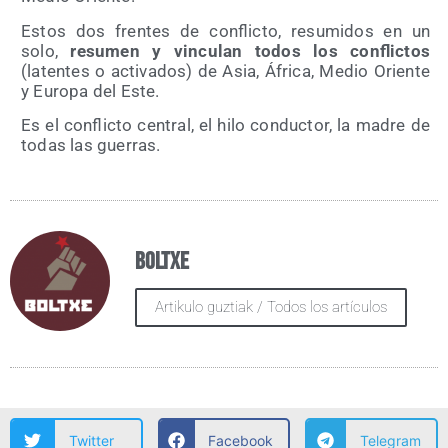
Estos dos fren­tes de con­flic­to, resu­mi­dos en un
solo,
resu­men y vin­cu­lan todos los con­flic­tos
(laten­tes o acti­va­dos) de Asia, Áfri­ca, Medio Orien­te
y Euro­pa del Este.
Es el con­flic­to cen­tral, el hilo con­duc­tor, la madre de
todas las guerras.
Boltxe
Artikulo guztiak / Todos los artículos
Twitter
Facebook
Telegram