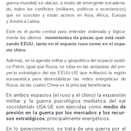
gue­rra mun­dial) se ubi­can, a modo de emer­gen­te enca­de­na­
do, todos los con­flic­tos (mili­ta­res, polí­ti­cos o eco­nó­mi­cos)
que se sus­ci­tan y están acti­vos en Asia, Afri­ca, Euro­pa
y Amé­ri­ca Latina.
Este es el pun­to cen­tral para enten­der orde­na­da y lógi­ca­
men­te los últi­mos
movi­mien­tos de pie­zas que está rea­li­
zan­do EEUU, tan­to en el espa­cio ruso como en el espa­
cio chino
.
Ade­más, en la agen­da mili­tar y geo­po­lí­ti­ca del espa­cio asiá­ti­
co Pekín, igual que Rusia, se sitúa en las antí­po­das del pro­
yec­to estra­té­gi­co del eje EEUU-UE que mili­ta­ri­zó la región
euro­asiá­ti­ca para des­es­ta­bi­li­zar las redes ener­gé­ti­cas de
Rusia, de las cua­les Chi­na es la prin­ci­pal beneficiaria.
En ambos espa­cios (el ruso y el chino) la expan­sión
mili­tar y la gue­rra psi­co­ló­gi­ca mediá­ti­ca del eje
«occi­den­tal» USA-UE son ejer­ci­das como
medio de
pre­sión en la gue­rra por los mer­ca­dos y los recur­
sos estra­té­gi­cos
, prin­ci­pal­men­te energéticos.
En lo geo­eco­nó­mi­co, se tra­ta de una gue­rra por el