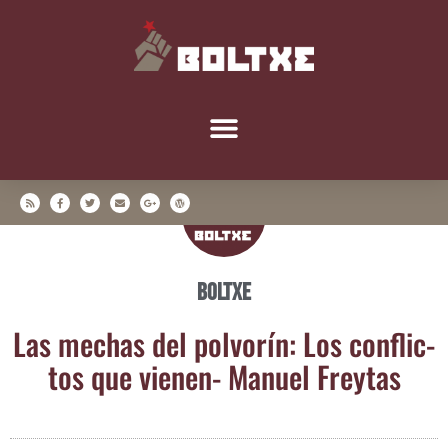
Boltxe
Las mechas del pol­vo­rín: Los con­flic­
tos que vie­nen- Manuel Freytas