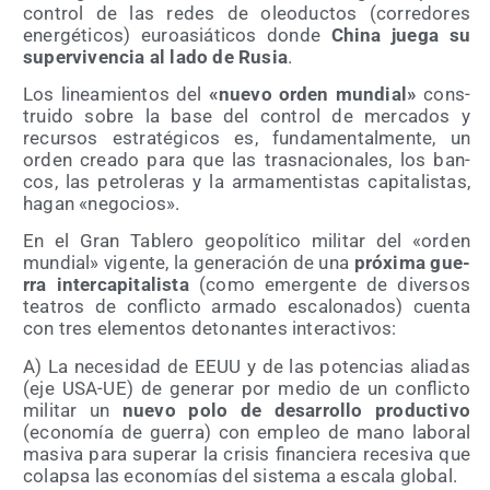
con­trol de las redes de oleo­duc­tos (corre­do­res
ener­gé­ti­cos) euro­asiá­ti­cos don­de
Chi­na jue­ga su
super­vi­ven­cia al lado de Rusia
.
Los linea­mien­tos del
«nue­vo orden mun­dial»
cons­
trui­do sobre la base del con­trol de mer­ca­dos y
recur­sos estra­té­gi­cos es, fun­da­men­tal­men­te, un
orden crea­do para que las tras­na­cio­na­les, los ban­
cos, las petro­le­ras y la arma­men­tis­tas capi­ta­lis­tas,
hagan «nego­cios».
En el Gran Table­ro geo­po­lí­ti­co mili­tar del «orden
mun­dial» vigen­te, la gene­ra­ción de una
pró­xi­ma gue­
rra inter­ca­pi­ta­lis­ta
(como emer­gen­te de diver­sos
tea­tros de con­flic­to arma­do esca­lo­na­dos) cuen­ta
con tres ele­men­tos deto­nan­tes interactivos:
A) La nece­si­dad de EEUU y de las poten­cias alia­das
(eje USA-UE) de gene­rar por medio de un con­flic­to
mili­tar un
nue­vo polo de desa­rro­llo pro­duc­ti­vo
(eco­no­mía de gue­rra) con empleo de mano labo­ral
masi­va para supe­rar la cri­sis finan­cie­ra rece­si­va que
colap­sa las eco­no­mías del sis­te­ma a esca­la global.