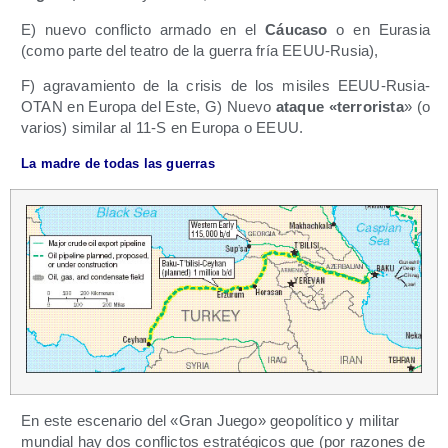
E) nue­vo con­flic­to arma­do en el
Cáu­ca­so
o en Eura­sia
(como par­te del tea­tro de la gue­rra fría EEUU-Rusia),
F) agra­va­mien­to de la cri­sis de los misi­les EEUU-Rusia-
OTAN en Euro­pa del Este, G) Nue­vo
ata­que «terro­ris­ta
» (o
varios) simi­lar al 11‑S en Euro­pa o EEUU.
La madre de todas las guerras
En este esce­na­rio del «Gran Jue­go» geo­po­lí­ti­co y mili­tar
mun­dial hay dos con­flic­tos estra­té­gi­cos que (por razo­nes de