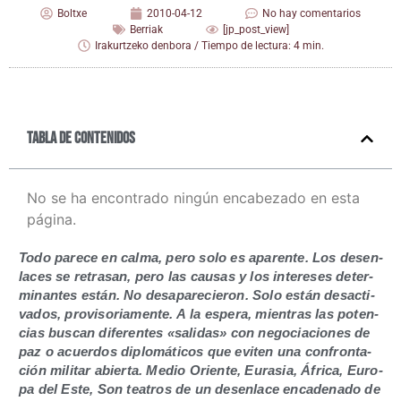
Boltxe
2010-04-12
No hay comentarios
Berriak
[jp_post_view]
Irakurtzeko denbora / Tiempo de lectura: 4 min.
Tabla de contenidos
No se ha encontrado ningún encabezado en esta
página.
Todo pare­ce en cal­ma, pero solo es apa­ren­te. Los des­en­
la­ces se retra­san, pero las cau­sas y los intere­ses deter­
mi­nan­tes están. No des­apa­re­cie­ron. Solo están des­ac­ti­
va­dos, pro­vi­so­ria­men­te. A la espe­ra, mien­tras las poten­
cias bus­can dife­ren­tes «sali­das» con nego­cia­cio­nes de
paz o acuer­dos diplo­má­ti­cos que evi­ten una con­fron­ta­
ción mili­tar abier­ta. Medio Orien­te, Eura­sia, Áfri­ca, Euro­
pa del Este, Son tea­tros de un des­en­la­ce enca­de­na­do de