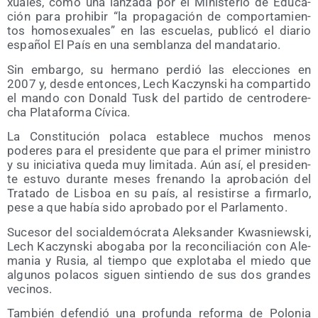
xua­les, como una lan­za­da por el Minis­te­rio de Edu­ca­
ción para prohi­bir “la pro­pa­ga­ción de com­por­ta­mien­
tos homo­se­xua­les” en las escue­las, publi­có el dia­rio
espa­ñol El País en una sem­blan­za del mandatario.
Sin embar­go, su her­mano per­dió las elec­cio­nes en
2007 y, des­de enton­ces, Lech Kaczyns­ki ha com­par­ti­do
el man­do con Donald Tusk del par­ti­do de cen­tro­de­re­
cha Pla­ta­for­ma Cívica.
La Cons­ti­tu­ción pola­ca esta­ble­ce muchos menos
pode­res para el pre­si­den­te que para el pri­mer minis­tro
y su ini­cia­ti­va que­da muy limi­ta­da. Aún así, el pre­si­den­
te estu­vo duran­te meses fre­nan­do la apro­ba­ción del
Tra­ta­do de Lis­boa en su país, al resis­tir­se a fir­mar­lo,
pese a que había sido apro­ba­do por el Parlamento.
Suce­sor del social­de­mó­cra­ta Alek­san­der Kwas­niews­ki,
Lech Kaczyns­ki abo­ga­ba por la recon­ci­lia­ción con Ale­
ma­nia y Rusia, al tiem­po que explo­ta­ba el mie­do que
algu­nos pola­cos siguen sin­tien­do de sus dos gran­des
vecinos.
Tam­bién defen­dió una pro­fun­da refor­ma de Polo­nia