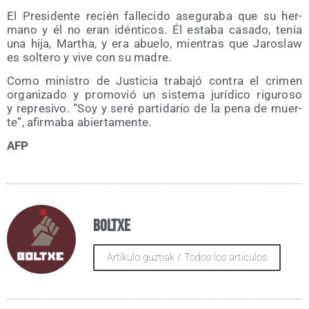
El Pre­si­den­te recién falle­ci­do ase­gu­ra­ba que su her­
mano y él no eran idén­ti­cos. Él esta­ba casa­do, tenía
una hija, Martha, y era abue­lo, mien­tras que Jaros­law
es sol­te­ro y vive con su madre.
Como minis­tro de Jus­ti­cia tra­ba­jó con­tra el cri­men
orga­ni­za­do y pro­mo­vió un sis­te­ma jurí­di­co rigu­ro­so
y repre­si­vo. “Soy y seré par­ti­da­rio de la pena de muer­
te”, afir­ma­ba abiertamente.
AFP
Boltxe
Artikulo guztiak / Todos los artículos