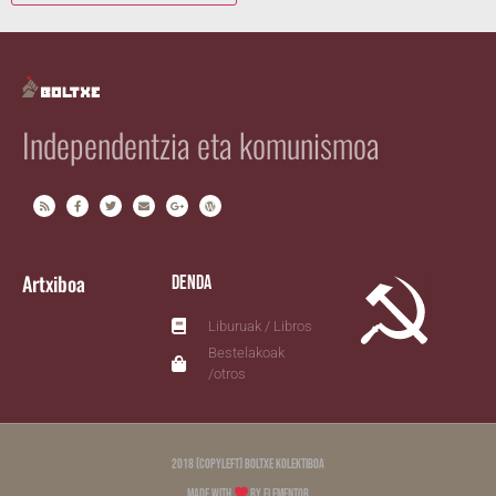
Independentzia eta komunismoa
Artxiboa
Denda
Liburuak / Libros
Bestelakoak
/otros
2018 (copyleft) Boltxe Kolektiboa
Made with
by Elementor