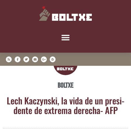
Boltxe
Lech Kaczyns­ki, la vida de un pre­si­
den­te de extre­ma dere­cha- AFP