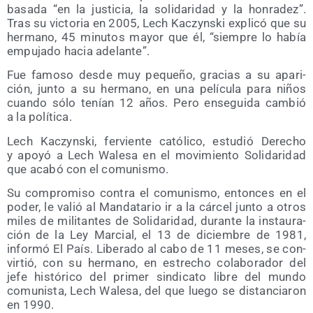
basa­da “en la jus­ti­cia, la soli­da­ri­dad y la hon­ra­dez”.
Tras su vic­to­ria en 2005, Lech Kaczyns­ki expli­có que su
her­mano, 45 minu­tos mayor que él, “siem­pre lo había
empu­ja­do hacia adelante”.
Fue famo­so des­de muy peque­ño, gra­cias a su apa­ri­
ción, jun­to a su her­mano, en una pelí­cu­la para niños
cuan­do sólo tenían 12 años. Pero ense­gui­da cam­bió
a la política.
Lech Kaczyns­ki, fer­vien­te cató­li­co, estu­dió Dere­cho
y apo­yó a Lech Wale­sa en el movi­mien­to Soli­da­ri­dad
que aca­bó con el comunismo.
Su com­pro­mi­so con­tra el comu­nis­mo, enton­ces en el
poder, le valió al Man­da­ta­rio ir a la cár­cel jun­to a otros
miles de mili­tan­tes de Soli­da­ri­dad, duran­te la ins­tau­ra­
ción de la Ley Mar­cial, el 13 de diciem­bre de 1981,
infor­mó El País. Libe­ra­do al cabo de 11 meses, se con­
vir­tió, con su her­mano, en estre­cho cola­bo­ra­dor del
jefe his­tó­ri­co del pri­mer sin­di­ca­to libre del mun­do
comu­nis­ta, Lech Wale­sa, del que lue­go se dis­tan­cia­ron
en 1990.