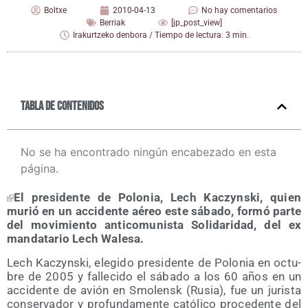
Boltxe
2010-04-13
No hay comentarios
Berriak
[jp_post_view]
Irakurtzeko denbora / Tiempo de lectura: 3 min.
Tabla de contenidos
No se ha encontrado ningún encabezado en esta
página.
El pre­si­den­te de Polo­nia, Lech Kaczyns­ki, quien
murió en un acci­den­te aéreo este sába­do, for­mó par­te
del movi­mien­to anti­co­mu­nis­ta Soli­da­ri­dad, del ex
man­da­ta­rio Lech Walesa.
Lech Kaczyns­ki, ele­gi­do pre­si­den­te de Polo­nia en octu­
bre de 2005 y falle­ci­do el sába­do a los 60 años en un
acci­den­te de avión en Smo­lensk (Rusia), fue un juris­ta
con­ser­va­dor y pro­fun­da­men­te cató­li­co pro­ce­den­te del