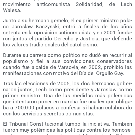
movi­mien­to anti­co­mu­nis­ta Soli­da­ri­dad, de Lech
Walesa.
Jun­to a su her­mano geme­lo, el ex pri­mer minis­tro pola­
co Jaros­law Kaczyns­ki, entró a fina­les de los años
seten­ta en la opo­si­ción anti­co­mu­nis­ta y en 2001 fun­da­
ron jun­tos el par­ti­do Dere­cho y Jus­ti­cia, que defien­de
los valo­res tra­di­cio­na­les del catolicismo.
Duran­te su carre­ra como polí­ti­co no dudó en recu­rrir al
popu­lis­mo y fiel a sus con­vic­cio­nes con­ser­va­do­res
cuan­do fue alcal­de de Var­so­via, en 2002, prohi­bió las
mani­fes­ta­cio­nes con moti­vo del Día del Orgu­llo Gay.
Tras las elec­cio­nes de 2005, los dos her­ma­nos gober­
na­ron jun­tos, Lech como pre­si­den­te y Jaros­law como
pri­mer minis­tro. Una de las medi­das más polé­mi­cas
que inten­ta­ron poner en mar­cha fue una ley que obli­ga­
ba a 700.000 pola­cos a con­fe­sar si habían cola­bo­ra­do
con los ser­vi­cios secre­tos comunistas.
El Tri­bu­nal Cons­ti­tu­cio­nal tum­bó la ini­cia­ti­va. Tam­bién
fue­ron muy polé­mi­cas las polí­ti­cas con­tra los homo­se­