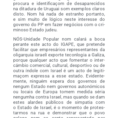
pro­cu­ra e iden­ti­fi­caçom de des­apa­re­ci­dos
na dita­du­ra de Uru­guai som exem­plos cla­ros
dis­to. Nom há nada de estranho por­tan­to,
e sim mui­to de lógi­co nes­te inter­es­se do
governo do PP em fazer negó­cios com o cri­
mi­no­so Esta­do judeu.
NÓS-Uni­da­de Popu­lar nom cala­rá a boca
peran­te este acto do IGAPE, que pre­ten­de
faci­li­tar que empre­sá­rios repre­sen­tan­tes da
oli­gar­quia israe­lí expor­te tecon­lo­gia a Gali­za,
por­que qual­quer acto que fomen­tar o inter­
cám­bio comer­cial, cul­tu­ral, des­por­ti­vo ou de
outra índo­le com Israel é um acto de legi­ti­
maçom expres­sa a esse esta­do. Evi­den­te­
men­te, nin­guém espe­ra dos gover­nos de
nen­gum Esta­do nem gover­nos auto­nó­mi­cos
ou locais de Euro­pa tomem medi­da séria
nen­gumha con­tra Israel, mas quan­do se dam
estes alar­des públi­cos de sim­pa­tia com
o Esta­do de Israel, é o momen­to de pro­tes­
tar­mos na rua e demons­trar que o povo
gale­go nom se sen­te repre­sen­ta­do por