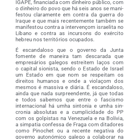
IGAPE, finan­cia­da com dinhei­ro públi­co, com
o dinhei­ro do povo que há seis anos se mani­
fes­tou cla­ra­men­te em con­tra da gue­rra do
Ira­que e que mais recen­te­men­te tam­bém se
mani­fes­tou con­tra a inter­ve­nçom israe­li­ta no
Líbano e con­tra as incur­sons do exér­ci­to
hebreu nos terri­tó­rios ocupados.
É escan­da­lo­so que o governo da Jun­ta
fomen­te de manei­ra tam des­ca­ra­da que
empre­sá­rios gale­gos estrei­tem laços com
o capi­tal sio­nis­ta, sen­do o Esta­do de Israel
um Esta­do em que nom se res­pei­tam os
direi­tos huma­nos e onde a vio­laçom dos
mes­mos é mas­si­va e diá­ria. É escan­da­lo­so,
ain­da que nada sur­preen­den­te, já que todas
e todos sabe­mos que entre o fas­cis­mo
inter­na­cio­nal há umha sin­to­nia e umha sin­
cro­nia abso­lu­tas e a cum­pli­ci­da­de do PP
com os gol­pis­tas na Vene­zue­la e na Bolí­via,
a sim­pa­tia con­fes­sa de Fra­ga com dita­do­res
como Pino­chet ou a recen­te nega­ti­va do
governo auto­nó­mi­co gale­go a cola­bo­rar na