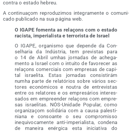
con­tra o esta­do hebreu.
A con­ti­nuaçom repro­du­zi­mos inte­gra­men­te o comu­ni­
ca­do publi­ca­do na sua pági­na web.
O IGAPE fomen­ta as relaçons com o esta­do
racis­ta, impe­ria­lis­ta e terro­ris­ta de Israel
O IGAPE, orga­nis­mo que depen­de da Con­
selha­ria da Indús­tria, tem pre­vis­tas para
o 14 de Abril umhas jor­na­das de ache­ga­
men­to a Israel com o intui­to de favo­re­cer as
relaçons comer­ciais com empre­sas de capi­
tal israe­li­ta. Estas jor­na­das con­sis­ti­rám
numha par­te de rela­tó­rios sobre vários sec­
to­res eco­nó­mi­cos e nou­tra de entre­vis­tas
entre os rela­to­res e os empre­sá­rios inter­es­
sa­dos em empreen­der relaçons com empre­
sas israe­li­tas. NÓS-Uni­da­de Popu­lar, como
orga­ni­zaçom soli­dá­ria com a cau­sa pales­ti­
nia­na e con­soan­te o seu com­pro­mis­so
inequi­vo­ca­men­te anti-impe­ria­lis­ta, con­de­na
de manei­ra enér­gi­ca esta ini­cia­ti­va do