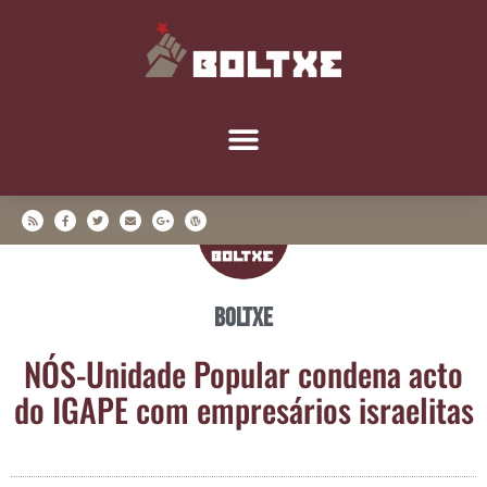
Boltxe
NÓS-Uni­da­de Popu­lar con­de­na acto
do IGAPE com empre­sá­rios israelitas