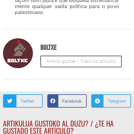
laçom nom judia e que blo­queia sis­te­ma­ti­ca­
men­te qual­quer saí­da polí­ti­ca para o povo
palestiniano.
Boltxe
Artikulo guztiak / Todos los artículos
Twitter
Facebook
Telegram
ARTIKULUA GUSTOKO AL DUZU? / ¿TE HA
GUSTADO ESTE ARTÍCULO?