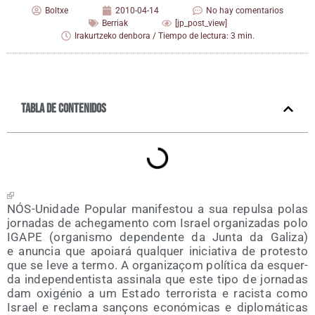
Boltxe
2010-04-14
No hay comentarios
Berriak
[jp_post_view]
Irakurtzeko denbora / Tiempo de lectura: 3 min.
Tabla de contenidos
NÓS-Uni­da­de Popu­lar mani­fes­tou a sua repul­sa polas
jor­na­das de ache­ga­men­to com Israel orga­ni­za­das polo
IGAPE (orga­nis­mo depen­den­te da Jun­ta da Gali­za)
e anun­cia que apoia­rá qual­quer ini­cia­ti­va de pro­tes­to
que se leve a ter­mo. A orga­ni­zaçom polí­ti­ca da esquer­
da inde­pen­den­tis­ta assi­na­la que este tipo de jor­na­das
dam oxi­gé­nio a um Esta­do terro­ris­ta e racis­ta como
Israel e recla­ma sançons eco­nó­mi­cas e diplo­má­ti­cas