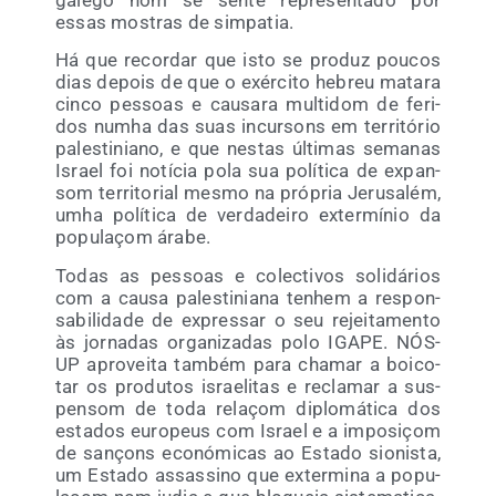
essas mos­tras de simpatia.
Há que recor­dar que isto se pro­duz pou­cos
dias depois de que o exér­ci­to hebreu mata­ra
cin­co pes­soas e cau­sa­ra mul­ti­dom de feri­
dos numha das suas incur­sons em terri­tó­rio
pales­ti­niano, e que nes­tas últi­mas sema­nas
Israel foi notí­cia pola sua polí­ti­ca de expan­
som terri­to­rial mes­mo na pró­pria Jeru­sa­lém,
umha polí­ti­ca de ver­da­dei­ro exter­mí­nio da
popu­laçom árabe.
Todas as pes­soas e colec­ti­vos soli­dá­rios
com a cau­sa pales­ti­nia­na tenhem a res­pon­
sa­bi­li­da­de de expres­sar o seu rejei­ta­men­to
às jor­na­das orga­ni­za­das polo IGAPE. NÓS-
UP apro­vei­ta tam­bém para cha­mar a boi­co­
tar os pro­du­tos israe­li­tas e recla­mar a sus­
pen­som de toda relaçom diplo­má­ti­ca dos
esta­dos euro­peus com Israel e a impo­siçom
de sançons eco­nó­mi­cas ao Esta­do sio­nis­ta,
um Esta­do assas­sino que exter­mi­na a popu­