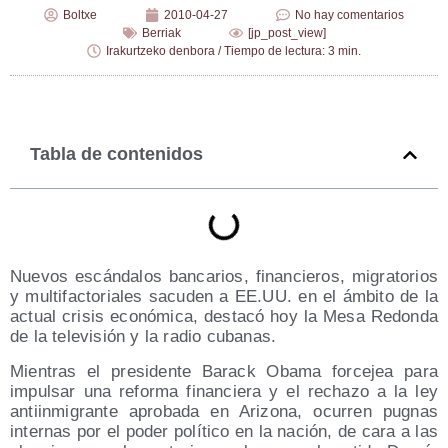
Boltxe
2010-04-27
No hay comentarios
Berriak
[jp_post_view]
Irakurtzeko denbora / Tiempo de lectura: 3 min.
Tabla de contenidos
Nue­vos escán­da­los ban­ca­rios, finan­cie­ros, migra­to­rios
y mul­ti­fac­to­ria­les sacu­den a EE.UU. en el ámbi­to de la
actual cri­sis eco­nó­mi­ca, des­ta­có hoy la Mesa Redon­da
de la tele­vi­sión y la radio cubanas.
Mien­tras el pre­si­den­te Barack Oba­ma for­ce­jea para
impul­sar una refor­ma finan­cie­ra y el recha­zo a la ley
anti­in­mi­gran­te apro­ba­da en Ari­zo­na, ocu­rren pug­nas
inter­nas por el poder polí­ti­co en la nación, de cara a las