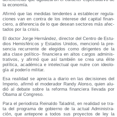
la economía.
Afir­mó que las medi­das ten­den­tes a esta­ble­cer regu­la­
cio­nes van en con­tra de los intere­se del capi­tal finan­
cie­ro, a dife­ren­cia de lo que desean sec­to­res más afec­
ta­dos por la crisis.
El doc­tor Jor­ge Her­nán­dez, direc­tor del Cen­tro de Estu­
dios Hemis­fé­ri­cos y Esta­dos Uni­dos, men­cio­nó la pre­
sen­cia recu­rren­te de ele­gi­dos como diri­gen­tes de la
alta cla­se polí­ti­co- finan­cie­ra en altos car­gos admi­nis­
tra­ti­vos, y afir­mó que así tam­bién se crea una éli­te
polí­ti­ca, aca­dé­mi­ca e inte­lec­tual que nutre con ideo­lo­
gía al pode­río militar.
Esa reali­dad se apre­cia a dia­rio en las deci­sio­nes del
Impe­rio, afir­mó el mode­ra­dor Randy Alon­so, quien alu­
dió al deba­te sobre la refor­ma finan­cie­ra lle­va­da por
Oba­ma al Congreso.
Para el perio­dis­ta Rei­nal­do Tala­drid, en reali­dad se tra­
ta del pro­gra­ma de gobierno de la actual Admi­nis­tra­
ción, que ante­po­ne a todos sus pro­yec­tos de ley la