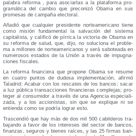
pala­bra refor­ma , para aso­ciar­las a la pla­ta­for­ma pro­
gra­má­ti­ca del cam­bio que pre­co­ni­zó Oba­ma en sus
pro­me­sas de cam­pa­ña electoral.
Aña­dió que cual­quier pre­si­den­te nor­te­ame­ri­cano tie­ne
como misión fun­da­men­tal la sal­va­ción del sis­te­ma
capi­ta­lis­ta, y cali­fi­có de pírri­ca la vic­to­ria de Oba­ma en
su refor­ma de salud, que, dijo, no solu­cio­na el pro­ble­
ma a millo­nes de nor­te­ame­ri­ca­nos y será sabo­tea­da en
nume­ro­sos esta­dos de la Unión a tra­vés de impug­na­
cio­nes fiscales.
La refor­ma finan­cie­ra que pro­po­ne Oba­ma se resu­me
en cua­tro pun­tos de dudo­sa imple­men­ta­ción, afir­mó
Tala­drid: Aca­bar con los res­ca­tes de los ban­cos; sacar
a luz públi­ca tran­sac­cio­nes finan­cie­ras com­ple­jas; pro­
te­ger al con­su­mi­dor a tra­vés de una Agen­cia espe­cia­li­
za­da, y a los accio­nis­tas, sin que se expli­que ni se
entien­da como se podría lograr esto.
Tras­cen­dió que hay más de dos mil 500 cabil­de­ros tra­
ba­jan­do a favor de los intere­ses del sec­tor de ban­cos,
finan­zas, segu­ros y bie­nes raí­ces, y las 25 fir­mas ban­