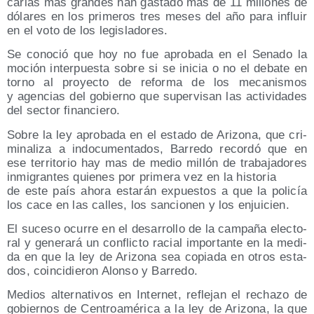
ca­rias más gran­des han gas­ta­do más de 11 millo­nes de
dóla­res en los pri­me­ros tres meses del año para influir
en el voto de los legisladores.
Se cono­ció que hoy no fue apro­ba­da en el Sena­do la
moción inter­pues­ta sobre si se ini­cia o no el deba­te en
torno al pro­yec­to de refor­ma de los meca­nis­mos
y agen­cias del gobierno que super­vi­san las acti­vi­da­des
del sec­tor financiero.
Sobre la ley apro­ba­da en el esta­do de Ari­zo­na, que cri­
mi­na­li­za a indo­cu­men­ta­dos, Barre­do recor­dó que en
ese terri­to­rio hay mas de medio millón de tra­ba­ja­do­res
inmi­gran­tes quie­nes por pri­me­ra vez en la historia
de este país aho­ra esta­rán expues­tos a que la poli­cía
los cace en las calles, los san­cio­nen y los enjuicien.
El suce­so ocu­rre en el desa­rro­llo de la cam­pa­ña elec­to­
ral y gene­ra­rá un con­flic­to racial impor­tan­te en la medi­
da en que la ley de Ari­zo­na sea copia­da en otros esta­
dos, coin­ci­die­ron Alon­so y Barredo.
Medios alter­na­ti­vos en Inter­net, refle­jan el recha­zo de
gobier­nos de Cen­troa­mé­ri­ca a la ley de Ari­zo­na, la que