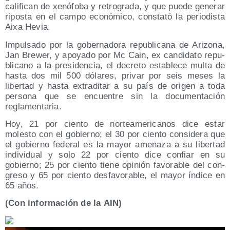
cali­fi­can de xenó­fo­ba y retro­gra­da, y que pue­de gene­rar
ripos­ta en el cam­po eco­nó­mi­co, cons­ta­tó la perio­dis­ta
Aixa Hevia.
Impul­sa­do por la gober­na­do­ra repu­bli­ca­na de Ari­zo­na,
Jan Bre­wer, y apo­ya­do por Mc Cain, ex can­di­da­to repu­
bli­cano a la pre­si­den­cia, el decre­to esta­ble­ce mul­ta de
has­ta dos mil 500 dóla­res, pri­var por seis meses la
liber­tad y has­ta extra­di­tar a su país de ori­gen a toda
per­so­na que se encuen­tre sin la docu­men­ta­ción
reglamentaria.
Hoy, 21 por cien­to de nor­te­ame­ri­ca­nos dice estar
moles­to con el gobierno; el 30 por cien­to con­si­de­ra que
el gobierno fede­ral es la mayor ame­na­za a su liber­tad
indi­vi­dual y solo 22 por cien­to dice con­fiar en su
gobierno; 25 por cien­to tie­ne opi­nión favo­ra­ble del con­
gre­so y 65 por cien­to des­fa­vo­ra­ble, el mayor índi­ce en
65 años.
(Con infor­ma­ción de la AIN)