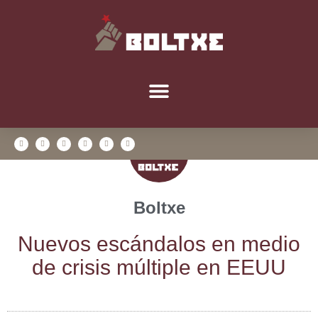
Boltxe
Nue­vos escán­da­los en medio
de cri­sis múl­ti­ple en EEUU