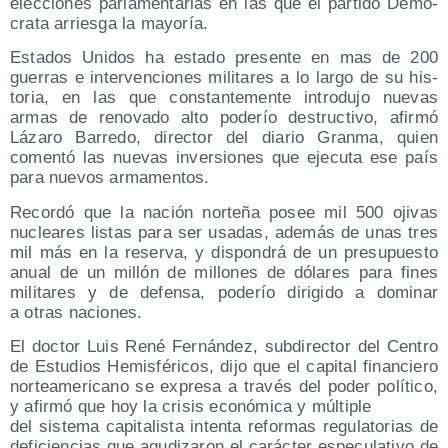
elec­cio­nes par­la­men­ta­rias en las que el par­ti­do Demó­
cra­ta arries­ga la mayoría.
Esta­dos Uni­dos ha esta­do pre­sen­te en mas de 200
gue­rras e inter­ven­cio­nes mili­ta­res a lo lar­go de su his­
to­ria, en las que cons­tan­te­men­te intro­du­jo nue­vas
armas de reno­va­do alto pode­río des­truc­ti­vo, afir­mó
Láza­ro Barre­do, direc­tor del dia­rio Gran­ma, quien
comen­tó las nue­vas inver­sio­nes que eje­cu­ta ese país
para nue­vos armamentos.
Recor­dó que la nación nor­te­ña posee mil 500 oji­vas
nuclea­res lis­tas para ser usa­das, ade­más de unas tres
mil más en la reser­va, y dis­pon­drá de un pre­su­pues­to
anual de un millón de millo­nes de dóla­res para fines
mili­ta­res y de defen­sa, pode­río diri­gi­do a domi­nar
a otras naciones.
El doc­tor Luis René Fer­nán­dez, sub­di­rec­tor del Cen­tro
de Estu­dios Hemis­fé­ri­cos, dijo que el capi­tal finan­cie­ro
nor­te­ame­ri­cano se expre­sa a tra­vés del poder polí­ti­co,
y afir­mó que hoy la cri­sis eco­nó­mi­ca y múltiple
del sis­te­ma capi­ta­lis­ta inten­ta refor­mas regu­la­to­rias de
defi­cien­cias que agu­di­za­ron el carác­ter espe­cu­la­ti­vo de