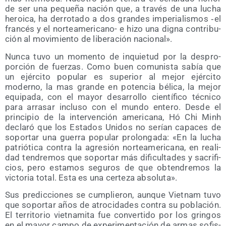
de ser una peque­ña nación que, a tra­vés de una lucha
heroi­ca, ha derro­ta­do a dos gran­des impe­ria­lis­mos ‑el
fran­cés y el nor­te­ame­ri­cano- e hizo una dig­na con­tri­bu­
ción al movi­mien­to de libe­ra­ción nacional».
Nun­ca tuvo un momen­to de inquie­tud por la des­pro­
por­ción de fuer­zas. Como buen comu­nis­ta sabía que
un ejér­ci­to popu­lar es supe­rior al mejor ejér­ci­to
moderno, la mas gran­de en poten­cia béli­ca, la mejor
equi­pa­da, con el mayor desa­rro­llo cien­tí­fi­co téc­ni­co
para arra­sar inclu­so con el mun­do ente­ro. Des­de el
prin­ci­pio de la inter­ven­ción ame­ri­ca­na, Hó Chi Minh
decla­ró que los Esta­dos Uni­dos no serían capa­ces de
sopor­tar una gue­rra popu­lar pro­lon­ga­da: «En la lucha
patrió­ti­ca con­tra la agre­sión nor­te­ame­ri­ca­na, en reali­
dad ten­dre­mos que sopor­tar más difi­cul­ta­des y sacri­fi­
cios, pero esta­mos segu­ros de que obten­dre­mos la
vic­to­ria total. Esta es una cer­te­za absoluta».
Sus pre­dic­cio­nes se cum­plie­ron, aun­que Viet­nam tuvo
que sopor­tar años de atro­ci­da­des con­tra su pobla­ción.
El terri­to­rio viet­na­mi­ta fue con­ver­ti­do por los grin­gos
en el mayor cam­po de expe­ri­men­ta­ción de armas sofis­