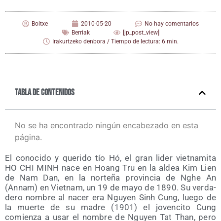
Boltxe
2010-05-20
No hay comentarios
Berriak
[jp_post_view]
Irakurtzeko denbora / Tiempo de lectura: 6 min.
Tabla de contenidos
No se ha encontrado ningún encabezado en esta
página.
El cono­ci­do y que­ri­do tío Hó, el gran lider viet­na­mi­ta
HO CHI MINH nace en Hoang Tru en la aldea Kim Lien
de Nam Dan, en la nor­te­ña pro­vin­cia de Nghe An
(Annam) en Viet­nam, un 19 de mayo de 1890. Su ver­da­
de­ro nom­bre al nacer era Ngu­yen Sinh Cung, lue­go de
la muer­te de su madre (1901) el joven­ci­to Cung
comien­za a usar el nom­bre de Ngu­yen Tat Than, pero