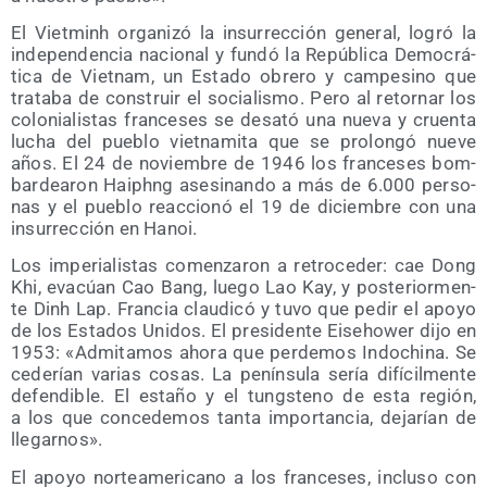
El Viet­minh orga­ni­zó la insu­rrec­ción gene­ral, logró la
inde­pen­den­cia nacio­nal y fun­dó la Repú­bli­ca Demo­crá­
ti­ca de Viet­nam, un Esta­do obre­ro y cam­pe­sino que
tra­ta­ba de cons­truir el socia­lis­mo. Pero al retor­nar los
colo­nia­lis­tas fran­ce­ses se des­ató una nue­va y cruen­ta
lucha del pue­blo viet­na­mi­ta que se pro­lon­gó nue­ve
años. El 24 de noviem­bre de 1946 los fran­ce­ses bom­
bar­dea­ron Haiphng ase­si­nan­do a más de 6.000 per­so­
nas y el pue­blo reac­cio­nó el 19 de diciem­bre con una
insu­rrec­ción en Hanoi.
Los impe­ria­lis­tas comen­za­ron a retro­ce­der: cae Dong
Khi, eva­cúan Cao Bang, lue­go Lao Kay, y pos­te­rior­men­
te Dinh Lap. Fran­cia clau­di­có y tuvo que pedir el apo­yo
de los Esta­dos Uni­dos. El pre­si­den­te Eiseho­wer dijo en
1953: «Admi­ta­mos aho­ra que per­de­mos Indo­chi­na. Se
cede­rían varias cosas. La penín­su­la sería difí­cil­men­te
defen­di­ble. El esta­ño y el tungs­teno de esta región,
a los que con­ce­de­mos tan­ta impor­tan­cia, deja­rían de
llegarnos».
El apo­yo nor­te­ame­ri­cano a los fran­ce­ses, inclu­so con