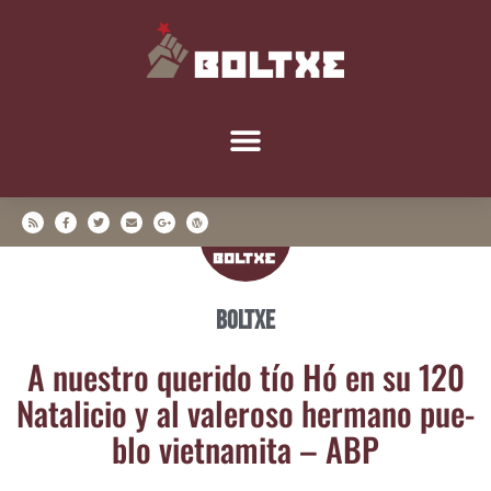
Boltxe
A nues­tro que­ri­do tío Hó en su 120
Nata­li­cio y al vale­ro­so her­mano pue­
blo viet­na­mi­ta – ABP