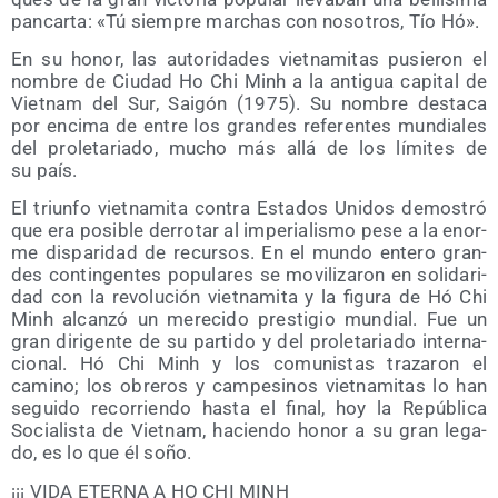
pan­car­ta: «Tú siem­pre mar­chas con noso­tros, Tío Hó».
En su honor, las auto­ri­da­des viet­na­mi­tas pusie­ron el
nom­bre de Ciu­dad Ho Chi Minh a la anti­gua capi­tal de
Viet­nam del Sur, Sai­gón (1975). Su nom­bre des­ta­ca
por enci­ma de entre los gran­des refe­ren­tes mun­dia­les
del pro­le­ta­ria­do, mucho más allá de los lími­tes de
su país.
El triun­fo viet­na­mi­ta con­tra Esta­dos Uni­dos demos­tró
que era posi­ble derro­tar al impe­ria­lis­mo pese a la enor­
me dis­pa­ri­dad de recur­sos. En el mun­do ente­ro gran­
des con­tin­gen­tes popu­la­res se movi­li­za­ron en soli­da­ri­
dad con la revo­lu­ción viet­na­mi­ta y la figu­ra de Hó Chi
Minh alcan­zó un mere­ci­do pres­ti­gio mun­dial. Fue un
gran diri­gen­te de su par­ti­do y del pro­le­ta­ria­do inter­na­
cio­nal. Hó Chi Minh y los comu­nis­tas tra­za­ron el
camino; los obre­ros y cam­pe­si­nos viet­na­mi­tas lo han
segui­do reco­rrien­do has­ta el final, hoy la Repú­bli­ca
Socia­lis­ta de Viet­nam, hacien­do honor a su gran lega­
do, es lo que él soño.
¡¡¡ VIDA ETERNA A HO CHI MINH