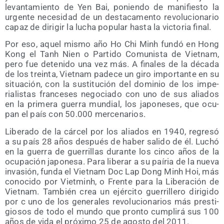
levan­ta­mien­to de Yen Bai, ponien­do de mani­fies­to la
urgen­te nece­si­dad de un des­ta­ca­men­to revo­lu­cio­na­rio
capaz de diri­gir la lucha popu­lar has­ta la vic­to­ria final.
Por eso, aquel mis­mo año Ho Chi Minh fun­dó en Hong
Kong el Tanh Nien o Par­ti­do Comu­nis­ta de Viet­nam,
pero fue dete­ni­do una vez más. A fina­les de la déca­da
de los trein­ta, Viet­nam pade­ce un giro impor­tan­te en su
situa­ción, con la sus­ti­tu­ción del domi­nio de los impe­
ria­lis­tas fran­ce­ses nego­cia­do con uno de sus alia­dos
en la pri­me­ra gue­rra mun­dial, los japo­ne­ses, que ocu­
pan el país con 50.000 mercenarios.
Libe­ra­do de la cár­cel por los alia­dos en 1940, regre­só
a su país 28 años des­pués de haber sali­do de él. Luchó
en la gue­rra de gue­rri­llas duran­te los cin­co años de la
ocu­pa­ción japo­ne­sa. Para libe­rar a su paí­ria de la nue­va
inva­sión, fun­da el Viet­nam Doc Lap Dong Minh Hoi, más
cono­ci­do por Viet­minh, o Fren­te para la Libe­ra­ción de
Viet­nam. Tam­bién crea un ejér­ci­to gue­rri­lle­ro diri­gi­do
por c uno de los gene­ra­les revo­lu­cio­na­rios más pres­ti­
gio­sos de todo el mun­do que pron­to cum­pli­rá sus 100
años de vida el pró­xi­mo 25 de agos­to del 2011.