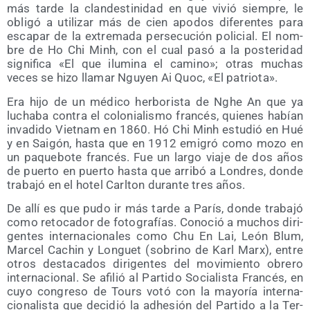
más tar­de la clan­des­ti­ni­dad en que vivió siem­pre, le
obli­gó a uti­li­zar más de cien apo­dos dife­ren­tes para
esca­par de la extre­ma­da per­se­cu­ción poli­cial. El nom­
bre de Ho Chi Minh, con el cual pasó a la pos­te­ri­dad
sig­ni­fi­ca «El que ilu­mi­na el camino»; otras muchas
veces se hizo lla­mar Ngu­yen Ai Quoc, «El patriota».
Era hijo de un médi­co her­bo­ris­ta de Nghe An que ya
lucha­ba con­tra el colo­nia­lis­mo fran­cés, quie­nes habían
inva­di­do Viet­nam en 1860. Hó Chi Minh estu­dió en Hué
y en Sai­gón, has­ta que en 1912 emi­gró como mozo en
un paque­bo­te fran­cés. Fue un lar­go via­je de dos años
de puer­to en puer­to has­ta que arri­bó a Lon­dres, don­de
tra­ba­jó en el hotel Carl­ton duran­te tres años.
De allí es que pudo ir más tar­de a París, don­de tra­ba­jó
como reto­ca­dor de foto­gra­fías. Cono­ció a muchos diri­
gen­tes inter­na­cio­na­les como Chu En Lai, León Blum,
Mar­cel Cachin y Lon­guet (sobrino de Karl Marx), entre
otros des­ta­ca­dos diri­gen­tes del movi­mien­to obre­ro
inter­na­cio­nal. Se afi­lió al Par­ti­do Socia­lis­ta Fran­cés, en
cuyo con­gre­so de Tours votó con la mayo­ría inter­na­
cio­na­lis­ta que deci­dió la adhe­sión del Par­ti­do a la Ter­