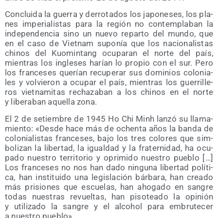
Con­clui­da la gue­rra y derro­ta­dos los japo­ne­ses, los pla­
nes impe­ria­lis­tas para la región no con­tem­pla­ban la
inde­pen­den­cia sino un nue­vo repar­to del mun­do, que
en el caso de Viet­nam supo­nía que los nacio­na­lis­tas
chi­nos del Kuo­min­tang ocu­pa­ran el nor­te del país,
mien­tras los ingle­ses harían lo pro­pio con el sur. Pero
los fran­ce­ses que­rían recu­pe­rar sus domi­nios colo­nia­
les y vol­vie­ron a ocu­par el país, mien­tras los gue­rri­lle­
ros viet­na­mi­tas recha­za­ban a los chi­nos en el nor­te
y libe­ra­ban aque­lla zona.
El 2 de setiem­bre de 1945 Ho Chi Minh lan­zó su lla­ma­
mien­to: «Des­de hace más de ochen­ta años la ban­da de
colo­nia­lis­tas fran­ce­ses, bajo los tres colo­res que sim­
bo­li­zan la liber­tad, la igual­dad y la fra­ter­ni­dad, ha ocu­
pa­do nues­tro terri­to­rio y opri­mi­do nues­tro pue­blo […]
Los fran­ce­ses no nos han dado nin­gu­na liber­tad polí­ti­
ca, han ins­ti­tui­do una legis­la­ción bár­ba­ra, han crea­do
más pri­sio­nes que escue­las, han aho­ga­do en san­gre
todas nues­tras revuel­tas, han piso­tea­do la opi­nión
y uti­li­za­do la san­gre y el alcohol para embru­te­cer
a nues­tro pueblo».