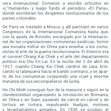
ce­ra Inter­na­cio­nal. Comen­zó a escri­bir artícu­los en
«L“Humanité», y lue­go fun­dó el perió­di­co «El Paria»,
don­de escri­bi­rían los diri­gen­tes revo­lu­cio­na­rios de los
paí­ses coloniales.
De París se tras­la­dó a Mos­cú, y allí par­ti­ci­pó en varios
Con­gre­sos de la Inter­na­cio­nal Comu­nis­ta has­ta que,
con la ayu­da de Boro­din, encar­ga­do por la Inter­na­cio­
nal de las orga­ni­za­cio­nes comu­nis­tas asiá­ti­cas, for­mó
una escue­la mili­tar en Chi­na para ense­ñar a los comu­
nis­tas el arte de la gue­rra revo­lu­cio­na­ria. El direc­tor era
el coro­nel Chiang Kai Chek y el jefe del depar­ta­men­to
polí­ti­co era Chu En Lai. En la noche del 3 de abril de
1927, cuan­do Chaing Kai Chek cam­bió de cara, brin­
can­do la talan­que­ra hacia el ban­do con­tra­rio, y se apar­
tó de los comu­nis­tas con­ju­ran­do una cruel y enor­me
matan­za de sus excom­pa­ñe­ros de lucha.
Ho Chi Minh con­si­guió huir de la masa­cre y siguió en la
clan­des­ti­ni­dad orga­ni­zan­do la revo­lu­ción en Bir­ma­nia,
en Chi­na y en Siam, pasan­do de cár­cel en cár­cel y de
tor­tu­ra en tor­tu­ra, impul­san­do huel­gas, moti­nes
y levan­ta­mien­tos arma­dos. En 1930 se pro­du­jo el