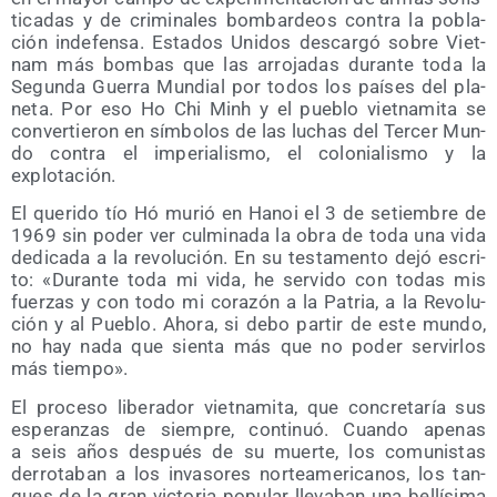
ti­ca­das y de cri­mi­na­les bom­bar­deos con­tra la pobla­
ción inde­fen­sa. Esta­dos Uni­dos des­car­gó sobre Viet­
nam más bom­bas que las arro­ja­das duran­te toda la
Segun­da Gue­rra Mun­dial por todos los paí­ses del pla­
ne­ta. Por eso Ho Chi Minh y el pue­blo viet­na­mi­ta se
con­ver­tie­ron en sím­bo­los de las luchas del Ter­cer Mun­
do con­tra el impe­ria­lis­mo, el colo­nia­lis­mo y la
explotación.
El que­ri­do tío Hó murió en Hanoi el 3 de setiem­bre de
1969 sin poder ver cul­mi­na­da la obra de toda una vida
dedi­ca­da a la revo­lu­ción. En su tes­ta­men­to dejó escri­
to: «Duran­te toda mi vida, he ser­vi­do con todas mis
fuer­zas y con todo mi cora­zón a la Patria, a la Revo­lu­
ción y al Pue­blo. Aho­ra, si debo par­tir de este mun­do,
no hay nada que sien­ta más que no poder ser­vir­los
más tiempo».
El pro­ce­so libe­ra­dor viet­na­mi­ta, que con­cre­ta­ría sus
espe­ran­zas de siem­pre, con­ti­nuó. Cuan­do ape­nas
a seis años des­pués de su muer­te, los comu­nis­tas
derro­ta­ban a los inva­so­res nor­te­ame­ri­ca­nos, los tan­
ques de la gran vic­to­ria popu­lar lle­va­ban una bellí­si­ma