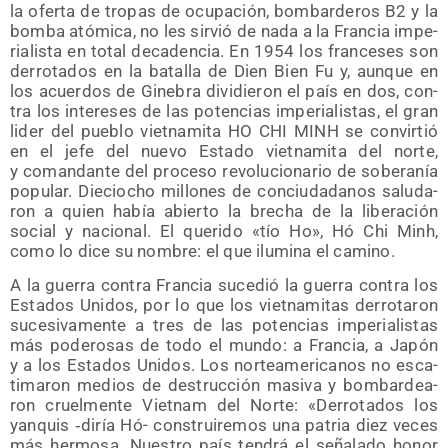
la ofer­ta de tro­pas de ocu­pa­ción, bom­bar­de­ros B2 y la
bom­ba ató­mi­ca, no les sir­vió de nada a la Fran­cia impe­
ria­lis­ta en total deca­den­cia. En 1954 los fran­ce­ses son
derro­ta­dos en la bata­lla de Dien Bien Fu y, aun­que en
los acuer­dos de Gine­bra divi­die­ron el país en dos, con­
tra los intere­ses de las poten­cias impe­ria­lis­tas, el gran
lider del pue­blo viet­na­mi­ta HO CHI MINH se con­vir­tió
en el jefe del nue­vo Esta­do viet­na­mi­ta del nor­te,
y coman­dan­te del pro­ce­so revo­lu­cio­na­rio de sobe­ra­nía
popu­lar. Die­cio­cho millo­nes de con­ciu­da­da­nos salu­da­
ron a quien había abier­to la bre­cha de la libe­ra­ción
social y nacio­nal. El que­ri­do «tío Ho», Hó Chi Minh,
como lo dice su nom­bre: el que ilu­mi­na el camino.
A la gue­rra con­tra Fran­cia suce­dió la gue­rra con­tra los
Esta­dos Uni­dos, por lo que los viet­na­mi­tas derro­ta­ron
suce­si­va­men­te a tres de las poten­cias impe­ria­lis­tas
más pode­ro­sas de todo el mun­do: a Fran­cia, a Japón
y a los Esta­dos Uni­dos. Los nor­te­ame­ri­ca­nos no esca­
ti­ma­ron medios de des­truc­ción masi­va y bom­bar­dea­
ron cruel­men­te Viet­nam del Nor­te: «Derro­ta­dos los
yan­quis ‑diría Hó- cons­trui­re­mos una patria diez veces
más her­mo­sa. Nues­tro país ten­drá el seña­la­do honor