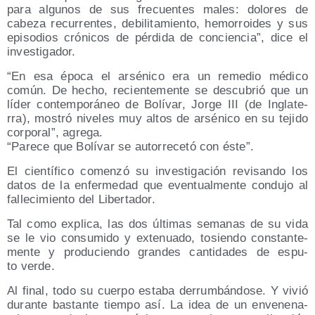
para algu­nos de sus fre­cuen­tes males: dolo­res de
cabe­za recu­rren­tes, debi­li­ta­mien­to, hemo­rroi­des y sus
epi­so­dios cró­ni­cos de pér­di­da de con­cien­cia”, dice el
investigador.
“En esa épo­ca el arsé­ni­co era un reme­dio médi­co
común. De hecho, recien­te­men­te se des­cu­brió que un
líder con­tem­po­rá­neo de Bolí­var, Jor­ge III (de Ingla­te­
rra), mos­tró nive­les muy altos de arsé­ni­co en su teji­do
cor­po­ral”, agre­ga.
“Pare­ce que Bolí­var se auto­rre­ce­tó con éste”.
El cien­tí­fi­co comen­zó su inves­ti­ga­ción revi­san­do los
datos de la enfer­me­dad que even­tual­men­te con­du­jo al
falle­ci­mien­to del Libertador.
Tal como expli­ca, las dos últi­mas sema­nas de su vida
se le vio con­su­mi­do y exte­nua­do, tosien­do cons­tan­te­
men­te y pro­du­cien­do gran­des can­ti­da­des de espu­
to verde.
Al final, todo su cuer­po esta­ba derrum­bán­do­se. Y vivió
duran­te bas­tan­te tiem­po así. La idea de un enve­ne­na­