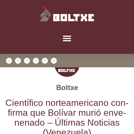
Boltxe
Cien­tí­fi­co nor­te­ame­ri­cano con­
fir­ma que Bolí­var murió enve­
ne­na­do – Últi­mas Noti­cias
(Vene­zue­la)