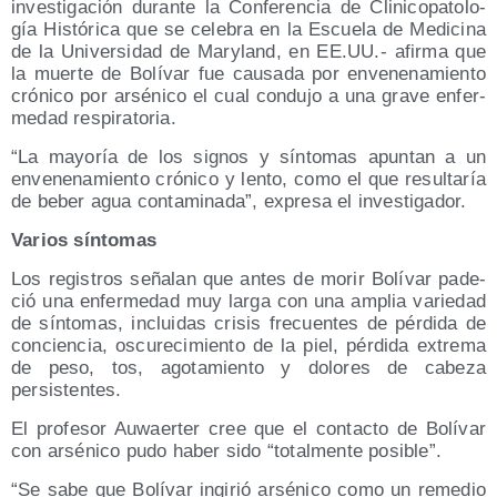
inves­ti­ga­ción duran­te la Con­fe­ren­cia de Cli­ni­co­pa­to­lo­
gía His­tó­ri­ca que se cele­bra en la Escue­la de Medi­ci­na
de la Uni­ver­si­dad de Mary­land, en EE.UU.- afir­ma que
la muer­te de Bolí­var fue cau­sa­da por enve­ne­na­mien­to
cró­ni­co por arsé­ni­co el cual con­du­jo a una gra­ve enfer­
me­dad respiratoria.
“La mayo­ría de los sig­nos y sín­to­mas apun­tan a un
enve­ne­na­mien­to cró­ni­co y len­to, como el que resul­ta­ría
de beber agua con­ta­mi­na­da”, expre­sa el investigador.
Varios sín­to­mas
Los regis­tros seña­lan que antes de morir Bolí­var pade­
ció una enfer­me­dad muy lar­ga con una amplia varie­dad
de sín­to­mas, inclui­das cri­sis fre­cuen­tes de pér­di­da de
con­cien­cia, oscu­re­ci­mien­to de la piel, pér­di­da extre­ma
de peso, tos, ago­ta­mien­to y dolo­res de cabe­za
persistentes.
El pro­fe­sor Auwaer­ter cree que el con­tac­to de Bolí­var
con arsé­ni­co pudo haber sido “total­men­te posible”.
“Se sabe que Bolí­var ingi­rió arsé­ni­co como un reme­dio