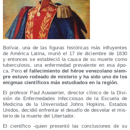
Bolí­var, una de las figu­ras his­tó­ri­cas más influ­yen­tes
de Amé­ri­ca Lati­na, murió el 17 de diciem­bre de 1830
y enton­ces se esta­ble­ció la cau­sa de su muer­te como
tubercu­losis, una enfer­me­dad pre­va­len­te en esa épo­
ca. Pero
el falle­ci­mien­to del héroe vene­zo­lano siem­
pre estu­vo rodea­do de mis­te­rio y ha sido uno de los
enig­mas cien­tí­fi­cos más estu­dia­dos en la región.
El pro­fe­sor Paul Auwaer­ter, direc­tor clí­ni­co de la Divi­
sión de Enfer­me­da­des Infec­cio­sas de la Escue­la de
Medi­ci­na de la Uni­ver­si­dad Johns Hop­kins, Esta­dos
Uni­dos, deci­dió enfren­tar el desa­fío de des­ve­lar el mis­
te­rio de la muer­te del Libertador.
El cien­tí­fi­co ‑quien pre­sen­tó las con­clu­sio­nes de su