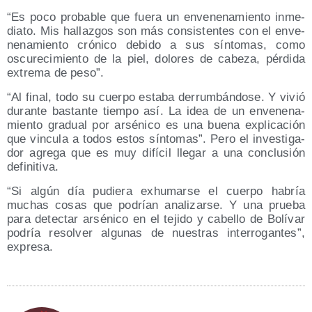
“Es poco pro­ba­ble que fue­ra un enve­ne­na­mien­to inme­
dia­to. Mis hallaz­gos son más con­sis­ten­tes con el enve­
ne­na­mien­to cró­ni­co debi­do a sus sín­to­mas, como
oscu­re­ci­mien­to de la piel, dolo­res de cabe­za, pér­di­da
extre­ma de peso”.
“Al final, todo su cuer­po esta­ba derrum­bán­do­se. Y vivió
duran­te bas­tan­te tiem­po así. La idea de un enve­ne­na­
mien­to gra­dual por arsé­ni­co es una bue­na expli­ca­ción
que vin­cu­la a todos estos sín­to­mas”. Pero el inves­ti­ga­
dor agre­ga que es muy difí­cil lle­gar a una con­clu­sión
definitiva.
“Si algún día pudie­ra exhu­mar­se el cuer­po habría
muchas cosas que podrían ana­li­zar­se. Y una prue­ba
para detec­tar arsé­ni­co en el teji­do y cabe­llo de Bolí­var
podría resol­ver algu­nas de nues­tras inte­rro­gan­tes”,
expresa.