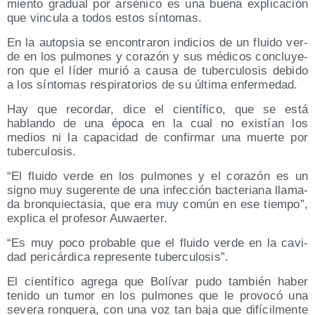
mien­to gra­dual por arsé­ni­co es una bue­na expli­ca­ción
que vin­cu­la a todos estos síntomas.
En la autop­sia se encon­tra­ron indi­cios de un flui­do ver­
de en los pul­mo­nes y cora­zón y sus médi­cos con­clu­ye­
ron que el líder murió a cau­sa de tubercu­losis debi­do
a los sín­to­mas res­pi­ra­to­rios de su últi­ma enfermedad.
Hay que recor­dar, dice el cien­tí­fi­co, que se está
hablan­do de una épo­ca en la cual no exis­tían los
medios ni la capa­ci­dad de con­fir­mar una muer­te por
tuberculosis.
“El flui­do ver­de en los pul­mo­nes y el cora­zón es un
signo muy suge­ren­te de una infec­ción bac­te­ria­na lla­ma­
da bron­quiec­ta­sia, que era muy común en ese tiem­po”,
expli­ca el pro­fe­sor Auwaerter.
“Es muy poco pro­ba­ble que el flui­do ver­de en la cavi­
dad peri­cár­di­ca repre­sen­te tuberculosis”.
El cien­tí­fi­co agre­ga que Bolí­var pudo tam­bién haber
teni­do un tumor en los pul­mo­nes que le pro­vo­có una
seve­ra ron­que­ra, con una voz tan baja que difí­cil­men­te