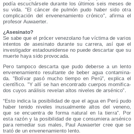
podía escu­chár­se­le duran­te los últi­mos seis meses de
su vida. ”El cán­cer de pul­món pudo haber sido otra
com­pli­ca­ción del enve­ne­na­mien­to cró­ni­co”, afir­ma el
pro­fe­sor Auwaerter.
¿Ase­si­na­to?
Se sabe que el pró­cer vene­zo­lano fue víc­ti­ma de varios
inten­tos de ase­si­na­to duran­te su carre­ra, así que el
inves­ti­ga­dor esta­dou­ni­den­se no pue­de des­car­tar que su
muer­te haya sido provocada.
Pero tam­po­co des­car­ta que pudo deber­se a un len­to
enve­ne­na­mien­to resul­tan­te de beber agua con­ta­mi­na­
da. ”Bolí­var pasó mucho tiem­po en Perú”, expli­ca el
cien­tí­fi­co. ”Y allí se han encon­tra­do cuer­pos momi­fi­ca­
dos cuyos aná­li­sis reve­lan altos nive­les de arsénico”.
“Esto indi­ca la posi­bi­li­dad de que el agua en Perú pudo
haber teni­do nive­les inusual­men­te altos del veneno,
que se encuen­tra de for­ma natu­ral en la tie­rra”. Por
esta razón y la posi­bi­li­dad de que con­su­mie­ra arsé­ni­co
para reme­diar sus males, Paul Auwaer­ter cree que se
tra­tó de un enve­ne­na­mien­to lento.