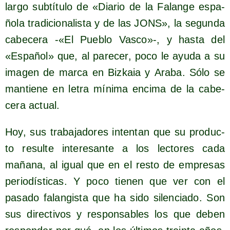
lar­go sub­tí­tu­lo de «Dia­rio de la Falan­ge espa­
ño­la tra­di­cio­na­lis­ta y de las JONS», la segun­da
cabe­ce­ra -«El Pue­blo Vas­co»-, y has­ta del
«Espa­ñol» que, al pare­cer, poco le ayu­da a su
ima­gen de mar­ca en Biz­kaia y Ara­ba. Sólo se
man­tie­ne en letra míni­ma enci­ma de la cabe­
ce­ra actual.
Hoy, sus tra­ba­ja­do­res inten­tan que su pro­duc­
to resul­te intere­san­te a los lec­to­res cada
maña­na, al igual que en el res­to de empre­sas
perio­dís­ti­cas. Y poco tie­nen que ver con el
pasa­do falan­gis­ta que ha sido silen­cia­do. Son
sus direc­ti­vos y res­pon­sa­bles los que deben