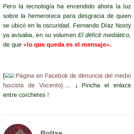
Pero la tec­no­lo­gía ha encen­di­do aho­ra la luz
sobre la heme­ro­te­ca para des­gra­cia de quien
se ubi­có en la oscu­ri­dad. Fer­nan­do Díaz Nosty
ya avi­sa­ba, en su volu­men
El défi­cit mediá­ti­co
,
de que
«lo que que­da es el mensaje».
[
Pági­na en Face­bok de denun­cia del medio
fas­cis­ta de Vocen­to].
… ¡ Pin­cha el enla­ce
entre corchetes !
Boltxe