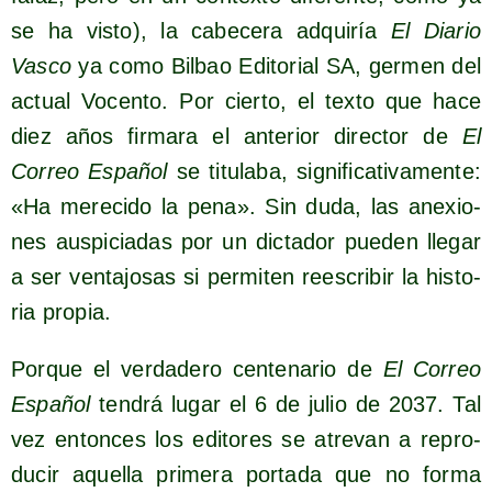
se ha vis­to), la cabe­ce­ra adqui­ría
El Dia­rio
Vas­co
ya como Bil­bao Edi­to­rial SA, ger­men del
actual Vocen­to. Por cier­to, el tex­to que hace
diez años fir­ma­ra el ante­rior direc­tor de
El
Correo Espa­ñol
se titu­la­ba, sig­ni­fi­ca­ti­va­men­te:
«Ha mere­ci­do la pena». Sin duda, las ane­xio­
nes aus­pi­cia­das por un dic­ta­dor pue­den lle­gar
a ser ven­ta­jo­sas si per­mi­ten rees­cri­bir la his­to­
ria propia.
Por­que el ver­da­de­ro cen­te­na­rio de
El Correo
Espa­ñol
ten­drá lugar el 6 de julio de 2037. Tal
vez enton­ces los edi­to­res se atre­van a repro­
du­cir aque­lla pri­me­ra por­ta­da que no for­ma