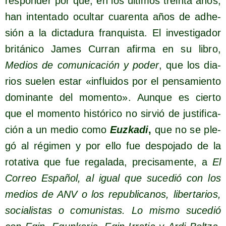
res­pon­der por qué, en los últi­mos trein­ta años,
han inten­ta­do ocul­tar cua­ren­ta años de adhe­
sión a la dic­ta­du­ra fran­quis­ta. El inves­ti­ga­dor
bri­tá­ni­co James Curran afir­ma en su libro,
Medios de comu­ni­ca­ción y poder
, que los dia­
rios sue­len estar «influi­dos por el pen­sa­mien­to
domi­nan­te del momen­to». Aun­que es cier­to
que el momen­to his­tó­ri­co no sir­vió de jus­ti­fi­ca­
ción a un medio como
Euz­ka­di
,
que no se ple­
gó al régi­men y por ello fue des­po­ja­do de la
rota­ti­va que fue rega­la­da, pre­ci­sa­men­te, a
El
Correo Espa­ñol, al igual que suce­dió con los
medios de ANV o los repu­bli­ca­nos, liber­ta­rios,
socia­lis­tas o comu­nis­tas. Lo mis­mo suce­dió