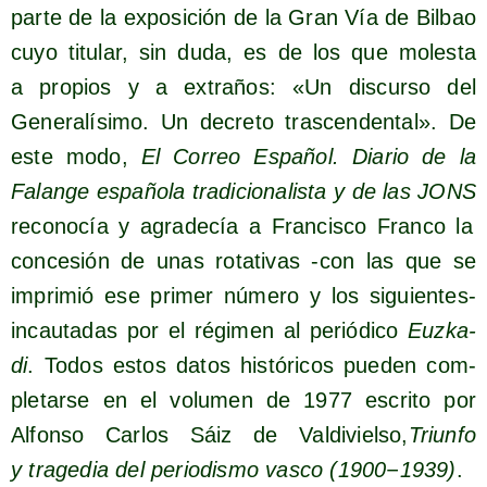
par­te de la expo­si­ción de la Gran Vía de Bil­bao
cuyo titu­lar, sin duda, es de los que moles­ta
a pro­pios y a extra­ños: «Un dis­cur­so del
Gene­ra­lí­si­mo. Un decre­to tras­cen­den­tal». De
este modo,
El Correo Espa­ñol. Dia­rio de la
Falan­ge espa­ño­la tra­di­cio­na­lis­ta y de las JONS
reco­no­cía y agra­de­cía a Fran­cis­co Fran­co la
con­ce­sión de unas rota­ti­vas ‑con las que se
impri­mió ese pri­mer núme­ro y los siguien­tes-
incau­ta­das por el régi­men al perió­di­co
Euz­ka­
di
. Todos estos datos his­tó­ri­cos pue­den com­
ple­tar­se en el volu­men de 1977 escri­to por
Alfon­so Car­los Sáiz de Val­di­viel­so,
Triun­fo
y tra­ge­dia del perio­dis­mo vas­co (1900−1939)
.