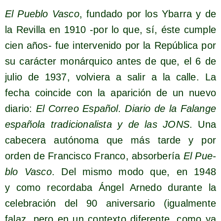
El Pue­blo Vas­co
, fun­da­do por los Yba­rra y de
la Revi­lla en 1910 ‑por lo que, sí, éste cum­ple
cien años- fue inter­ve­ni­do por la Repú­bli­ca por
su carác­ter monár­qui­co antes de que, el 6 de
julio de 1937, vol­vie­ra a salir a la calle. La
fecha coin­ci­de con la apa­ri­ción de un nue­vo
dia­rio:
El Correo Espa­ñol. Dia­rio de la Falan­ge
espa­ño­la tra­di­cio­na­lis­ta y de las JONS
. Una
cabe­ce­ra autó­no­ma que más tar­de y por
orden de Fran­cis­co Fran­co, absor­be­ría
El Pue­
blo Vas­co
. Del mis­mo modo que, en 1948
y como recor­da­ba Ángel Arne­do duran­te la
cele­bra­ción del 90 ani­ver­sa­rio (igual­men­te
falaz, pero en un con­tex­to dife­ren­te, como ya