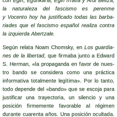
con Egin, Egun­ka­ria, Egin Irra­tia y Ardi Bel­tza,
la natu­ra­le­za del fas­cis­mo es peren­me
y Vocen­to hoy ha jus­ti­fi­ca­do todas las bar­ba­
ria­des que el fas­cis­mo espa­ñol rea­li­za con­tra
la izquier­da Abertzale.
Según rela­ta Noam Chomsky, en
Los guar­dia­
nes de la liber­tad
, que fir­ma­ba jun­to a Edward
S. Her­man, «la pro­pa­gan­da en favor de nues­
tro ban­do se con­si­de­ra como una prác­ti­ca
infor­ma­ti­va total­men­te legí­ti­ma». Por lo tan­to,
todo depen­de del «ban­do» que se esco­ja para
jus­ti­fi­car una tra­yec­to­ria, un silen­cio y una
posi­ción fir­me­men­te favo­ra­ble al régi­men
duran­te cua­ren­ta años. Una posi­ción ocul­ta­da.