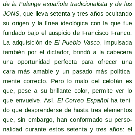
de la Falan­ge espa­ño­la tra­di­cio­na­lis­ta y de las
JONS
, que lle­va seten­ta y tres años ocul­tan­do
su ori­gen y la línea ideo­ló­gi­ca con la que fue
fun­da­do bajo el aus­pi­cio de Fran­cis­co Fran­co.
La adqui­si­ción de
El Pue­blo Vas­co
, impul­sa­da
tam­bién por el dic­ta­dor, brin­dó a la cabe­ce­ra
una opor­tu­ni­dad per­fec­ta para ofre­cer una
cara más ama­ble y un pasa­do más polí­ti­ca­
men­te correc­to. Pero lo malo del celo­fán es
que, pese a su bri­llan­te color, per­mi­te ver lo
que envuel­ve. Así,
El Correo Espa­ñol
ha teni­
do que des­pren­der­se de has­ta tres ele­men­tos
que, sin embar­go, han con­for­ma­do su per­so­
na­li­dad duran­te estos seten­ta y tres años: el