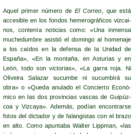
Aquel pri­mer núme­ro de
El Correo
, que está
acce­si­ble en los fon­dos heme­ro­grá­fi­cos viz­cai­
nos, con­te­nía noti­cias como: «Una inmen­sa
muche­dum­bre asis­tió el domin­go al home­na­je
a los caí­dos en la defen­sa de la Uni­dad de
Espa­ña», «En la mon­ta­ña, en Astu­rias y en
León, todo son vic­to­rias», «La garra roja. Ni
Oli­vei­ra Sala­zar sucum­be ni sucum­bi­rá su
obra» o «Que­da anu­la­do el Con­cier­to Eco­nó­
mi­co en las dos pro­vin­cias vas­cas de Gui­púz­
coa y Viz­ca­ya». Ade­más, podían encon­trar­se
fotos del dic­ta­dor y de falan­gis­tas con el bra­zo
en alto. Como apun­ta­ba Wal­ter Lipp­man, «las