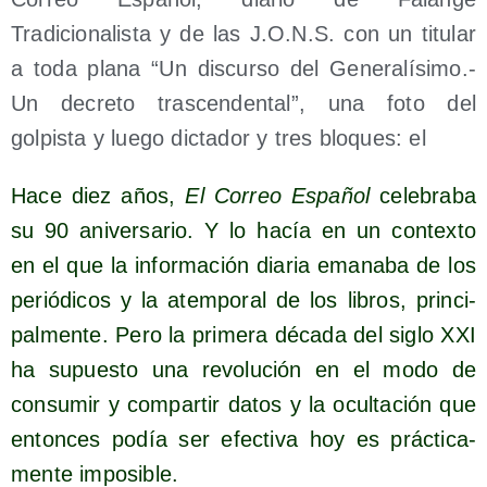
Hace diez años,
El Correo Espa­ñol
cele­bra­ba
su 90 ani­ver­sa­rio. Y lo hacía en un con­tex­to
en el que la infor­ma­ción dia­ria ema­na­ba de los
perió­di­cos y la atem­po­ral de los libros, prin­ci­
pal­men­te. Pero la pri­me­ra déca­da del siglo XXI
ha supues­to una revo­lu­ción en el modo de
con­su­mir y com­par­tir datos y la ocul­ta­ción que
enton­ces podía ser efec­ti­va hoy es prác­ti­ca­
men­te imposible.