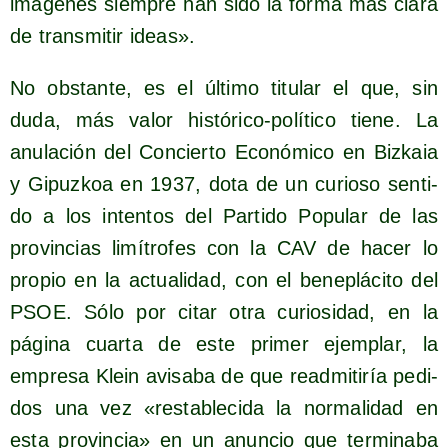
imá­ge­nes siem­pre han sido la for­ma más cla­ra
de trans­mi­tir ideas».
No obs­tan­te, es el últi­mo titu­lar el que, sin
duda, más valor his­tó­ri­co-polí­ti­co tie­ne. La
anu­la­ción del Con­cier­to Eco­nó­mi­co en Biz­kaia
y Gipuz­koa en 1937, dota de un curio­so sen­ti­
do a los inten­tos del Par­ti­do Popu­lar de las
pro­vin­cias limí­tro­fes con la CAV de hacer lo
pro­pio en la actua­li­dad, con el bene­plá­ci­to del
PSOE. Sólo por citar otra curio­si­dad, en la
pági­na cuar­ta de este pri­mer ejem­plar, la
empre­sa Klein avi­sa­ba de que read­mi­ti­ría pedi­
dos una vez «res­ta­ble­ci­da la nor­ma­li­dad en
esta pro­vin­cia» en un anun­cio que ter­mi­na­ba