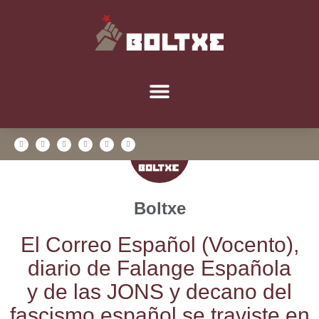
Boltxe
El Correo Espa­ñol (Vocen­to),
dia­rio de Falan­ge Espa­ño­la
y de las JONS y decano del
fas­cis­mo espa­ñol se tra­vis­te en