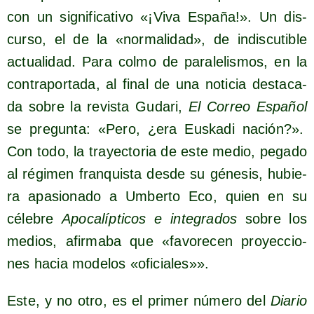
con un sig­ni­fi­ca­ti­vo «¡Viva Espa­ña!». Un dis­
cur­so, el de la «nor­ma­li­dad», de indis­cu­ti­ble
actua­li­dad. Para col­mo de para­le­lis­mos, en la
con­tra­por­ta­da, al final de una noti­cia des­ta­ca­
da sobre la revis­ta Guda­ri,
El Correo Espa­ñol
se pre­gun­ta: «Pero, ¿era Eus­ka­di nación?».
Con todo, la tra­yec­to­ria de este medio, pega­do
al régi­men fran­quis­ta des­de su géne­sis, hubie­
ra apa­sio­na­do a Umber­to Eco, quien en su
céle­bre
Apo­ca­líp­ti­cos e inte­gra­dos
sobre los
medios, afir­ma­ba que «favo­re­cen pro­yec­cio­
nes hacia mode­los «ofi­cia­les»».
Este, y no otro, es el pri­mer núme­ro del
Dia­rio