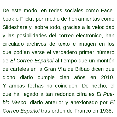
De este modo, en redes socia­les como Face­
book o Flickr, por medio de herra­mien­tas como
Sli­desha­re y, sobre todo, gra­cias a la velo­ci­dad
y las posi­bi­li­da­des del correo elec­tró­ni­co, han
cir­cu­la­do archi­vos de tex­to e ima­gen en los
que podían ver­se el ver­da­de­ro pri­mer núme­ro
de
El Correo Espa­ñol
al tiem­po que un mon­tón
de car­te­les en la Gran Vía de Bil­bao dicen que
dicho dia­rio cum­ple cien años en 2010.
Y ambas fechas no coin­ci­den. De hecho, el
que ha lle­ga­do a tan redon­da cifra es
El Pue­
blo Vas­co
, dia­rio ante­rior y ane­xio­na­do por
El
Correo Espa­ñol
tras orden de Fran­co en 1938.