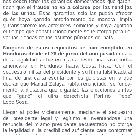
nes deben tener las garan­tías demo­crá­ti­cas que garan­
ti­cen que
el frau­de no va a colar­se por las ren­di­jas
de las urnas
. Esas garan­tías sólo las pue­de ofre­cer
quién haya gana­do ante­rior­men­te de mane­ra lim­pia
y trans­pa­ren­te los ante­rio­res comi­cios y haya ago­ta­do
el tiem­po que cons­ti­tu­cio­nal­men­te se le otor­ga para lle­
var las rien­das de los asun­tos públi­cos del país.
Nin­guno de estos requi­si­tos se han cum­pli­do en
Hon­du­ras des­de el 28 de junio del año pasa­do
cuan­
do la lega­li­dad se fue en pija­ma des­de una base nor­te­
ame­ri­ca­na en Hon­du­ras hacia Cos­ta Rica. Con el
secues­tro mili­tar del pre­si­den­te y su fir­ma fal­si­fi­ca­da al
final de una car­ta escri­ta por los gol­pis­tas en la que
decían que Manuel Zela­ya había renun­cia­do, se fun­da­
men­tó la dic­ta­du­ra que orga­ni­zó las elec­cio­nes en las
que “ganó” el ultra dere­chis­ta Por­fi­rio “Pepe”
Lobo Sosa.
Lle­gar al poder vio­len­ta­men­te, median­te el secues­tro
del pre­si­den­te legal y legí­ti­mo e inven­tán­do­se una
renun­cia del mis­mo pre­si­den­te secues­tra­do no otor­ga
la lega­li­dad ni la cre­di­bi­li­dad sufi­cien­te para con­for­mar