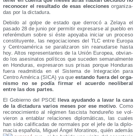
tener en cuen­ta que meses atrás habían deci­di­do no
reco­no­cer el resul­ta­do de esas elec­cio­nes
orga­ni­za­
das por la dictadura.
Debi­do al gol­pe de esta­do que derro­có a Zela­ya el
pasa­do 28 de junio por per­mi­tir expre­sar­se al pue­blo en
refe­rém­dum sobre si éste apo­ya­ba ini­ciar un pro­ce­so
cons­ti­tu­yen­te, las nego­cia­cio­nes del TLC entre Euro­pa
y Cen­troa­mé­ri­ca se para­li­za­ron sin reanu­dar­se has­ta
hoy. Altos repre­sen­tan­tes de la Unión Euro­pea, obvian­
do los ase­si­na­tos polí­ti­cos que suce­den sema­nal­men­te
en Hon­du­ras, expre­sa­ron sus pri­sas por­que Hon­du­ras
fue­ra read­mi­ti­da en el Sis­te­ma de Inte­gra­ción para
Cen­tro Amé­ri­ca (SICA) ya que
estan­do fue­ra del orga­
nis­mo no se podía fir­mar el acuer­do neo­li­be­ral
entre las dos partes.
El Gobierno del PSOE
lle­va ayu­dan­do a lavar la cara
de la dic­ta­du­ra varios meses por ese moti­vo
. Como
reco­no­ci­mien­to al régi­men fas­cis­ta hon­du­re­ño se vol­
vie­ron a enta­blar rela­cio­nes diplo­má­ti­cas, las cua­les
han sido cali­fi­ca­das de nor­ma­les por el jefe de la diplo­
ma­cia espa­ño­la, Miguel Ángel Mora­ti­nos, quién ade­más