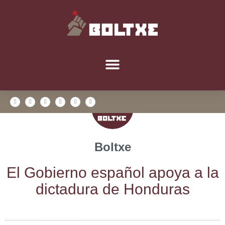
Boltxe
El Gobierno espa­ñol apo­ya a la
dic­ta­du­ra de Honduras