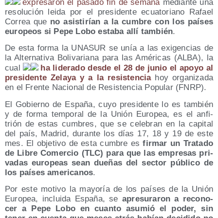
expre­sa­ron el pasa­do fin de sema­na
median­te una
reso­lu­ción lei­da por el pre­si­den­te ecua­to­riano Rafael
Correa que
no asis­ti­rían a la cum­bre con los paí­ses
euro­peos si Pepe Lobo esta­ba allí tam­bién
.
De esta for­ma la UNASUR se unía a las exi­gen­cias de
la Alter­na­ti­va Boli­va­ria­na para las Amé­ri­cas (ALBA), la
cual
ha lide­ra­do des­de el 28 de junio el apo­yo al
pre­si­den­te Zela­ya y a la resis­ten­cia
hoy orga­ni­za­da
en el Fren­te Nacio­nal de Resis­ten­cia Popu­lar (FNRP).
El Gobierno de Espa­ña, cuyo pre­si­den­te lo es tam­bién
y de for­ma tem­po­ral de la Unión Euro­pea, es el anfi­
trión de estas cum­bres, que se cele­bran en la capi­tal
del país, Madrid, duran­te los días 17, 18 y 19 de este
mes. El obje­ti­vo de esta cum­bre es
fir­mar un Tra­ta­do
de Libre Comer­cio (TLC) para que las empre­sas pri­
va­das euro­peas sean due­ñas del sec­tor públi­co de
los paí­ses ame­ri­ca­nos
.
Por este moti­vo la mayo­ría de los paí­ses de la Unión
Euro­pea, inclui­da Espa­ña, se
apre­su­ra­ron a reco­no­
cer a Pepe Lobo en cuan­to asu­mió el poder, sin