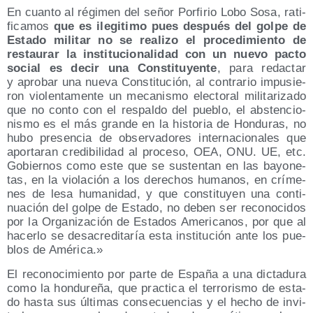
En cuan­to al régi­men del señor Por­fi­rio Lobo Sosa, rati­
fi­ca­mos
que es ile­gi­ti­mo pues des­pués del gol­pe de
Esta­do mili­tar no se reali­zo el pro­ce­di­mien­to de
res­tau­rar la ins­ti­tu­cio­na­li­dad con un nue­vo pac­to
social es decir una Cons­ti­tu­yen­te
, para redac­tar
y apro­bar una nue­va Cons­ti­tu­ción, al con­tra­rio impu­sie­
ron vio­len­ta­men­te un meca­nis­mo elec­to­ral mili­ta­ri­za­do
que no con­to con el res­pal­do del pue­blo, el abs­ten­cio­
nis­mo es el más gran­de en la his­to­ria de Hon­du­ras, no
hubo pre­sen­cia de obser­va­do­res inter­na­cio­na­les que
apor­ta­ran cre­di­bi­li­dad al pro­ce­so, OEA, ONU. UE, etc.
Gobier­nos como este que se sus­ten­tan en las bayo­ne­
tas, en la vio­la­ción a los dere­chos huma­nos, en crí­me­
nes de lesa huma­ni­dad, y que cons­ti­tu­yen una con­ti­
nua­ción del gol­pe de Esta­do, no deben ser reco­no­ci­dos
por la Orga­ni­za­ción de Esta­dos Ame­ri­ca­nos, por que al
hacer­lo se des­acre­di­ta­ría esta ins­ti­tu­ción ante los pue­
blos de América.»
El reco­no­ci­mien­to por par­te de Espa­ña a una dic­ta­du­ra
como la hon­du­re­ña, que prac­ti­ca el terro­ris­mo de esta­
do has­ta sus últi­mas con­se­cuen­cias y el hecho de invi­