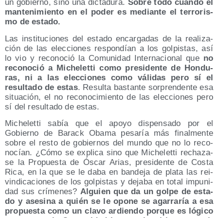
un gobierno, sino una dic­ta­du­ra.
Sobre todo cuan­do el
man­te­ni­mien­to en el poder es median­te el terro­ris­
mo de estado.
Las ins­ti­tu­cio­nes del esta­do encar­ga­das de la rea­li­za­
ción de las elec­cio­nes res­pon­dían a los gol­pis­tas, así
lo vio y reco­no­ció la Comu­ni­dad Inter­na­cio­nal que
no
reco­no­ció a Miche­let­ti como pre­si­den­te de Hon­du­
ras, ni a las elec­cio­nes como váli­das pero sí el
resul­ta­do de estas
. Resul­ta bas­tan­te sor­pren­den­te esa
situa­ción, el no reco­no­ci­mien­to de las elec­cio­nes pero
sí del resul­ta­do de estas.
Miche­let­ti sabía que el apo­yo dis­pen­sa­do por el
Gobierno de Barack Oba­ma pesa­ría más final­men­te
sobre el res­to de gobier­nos del mun­do que no lo reco­
no­cían. ¿Cómo se expli­ca sino que Miche­let­ti recha­za­
se la Pro­pues­ta de Óscar Arias, pre­si­den­te de Cos­ta
Rica, en la que se le daba en ban­de­ja de pla­ta las rei­
vin­di­ca­cio­nes de los gol­pis­tas y deja­ba en total impu­ni­
dad sus crí­me­nes?
Alguien que da un gol­pe de esta­
do y ase­si­na a quién se le opo­ne se aga­rra­ría a esa
pro­pues­ta como un cla­vo ardien­do por­que es lógi­co