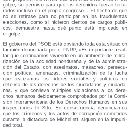
gol­pe, su per­mi­so para que los dete­ni­dos fue­ran tor­tu­
ra­dos inclu­so en el pro­pio con­gre­so… El hecho de que
no se reti­ra­se para no par­ti­ci­par en las frau­du­len­tas
elec­cio­nes, como si hicie­ron cien­tos de car­gos públi­
cos, demues­tra has­ta qué pun­to está impli­ca­do en
el golpe.
El gobierno del PSOE está obvian­do toda esta situa­ción
tam­bién denun­cia­da por el FNRP, «Es impor­tan­te resal­
tar que con­ti­nua­mos vivien­do en un ambien­te de mili­ta­
ri­za­ción de la socie­dad hon­du­re­ña y de la admi­nis­tra­
ción del Esta­do, con ase­si­na­tos, masa­cres, per­se­cu­
ción polí­ti­ca, ame­na­zas, cri­mi­na­li­za­ción de la lucha
que rea­li­za­mos los líde­res socia­les y polí­ti­cos en
defen­sa de los dere­chos de los ciu­da­da­nos y ciu­da­da­
nas, y que con­lle­va múl­ti­ples vio­la­cio­nes a los dere­
chos huma­nos debi­da­men­te com­pro­ba­dos por la Comi­
sión Inter­ame­ri­ca­na de los Dere­chos Huma­nos en sus
ins­pec­cio­nes In Situ. En con­se­cuen­cia denun­cia­mos
que los crí­me­nes y los actos de corrup­ción come­ti­dos
duran­te la dic­ta­du­ra de Miche­llet­ti siguen en la impu­ni­
dad total.