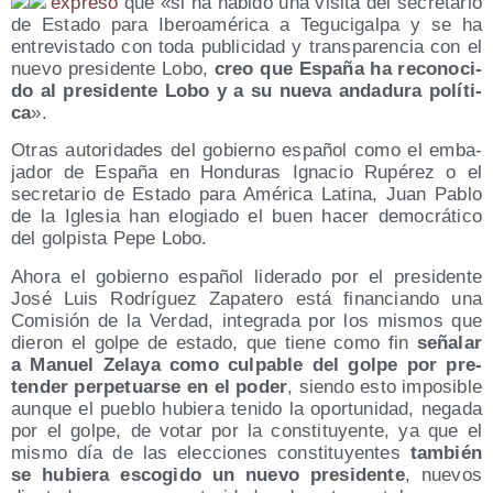
expre­só
que «si ha habi­do una visi­ta del secre­ta­rio
de Esta­do para Ibe­ro­amé­ri­ca a Tegu­ci­gal­pa y se ha
entre­vis­ta­do con toda publi­ci­dad y trans­pa­ren­cia con el
nue­vo pre­si­den­te Lobo,
creo que Espa­ña ha reco­no­ci­
do al pre­si­den­te Lobo y a su nue­va anda­du­ra polí­ti­
ca
».
Otras auto­ri­da­des del gobierno espa­ñol como el emba­
ja­dor de Espa­ña en Hon­du­ras Igna­cio Rupé­rez o el
secre­ta­rio de Esta­do para Amé­ri­ca Lati­na, Juan Pablo
de la Igle­sia han elo­gia­do el buen hacer demo­crá­ti­co
del gol­pis­ta Pepe Lobo.
Aho­ra el gobierno espa­ñol lide­ra­do por el pre­si­den­te
José Luis Rodrí­guez Zapa­te­ro está finan­cian­do una
Comi­sión de la Ver­dad, inte­gra­da por los mis­mos que
die­ron el gol­pe de esta­do, que tie­ne como fin
seña­lar
a Manuel Zela­ya como cul­pa­ble del gol­pe por pre­
ten­der per­pe­tuar­se en el poder
, sien­do esto impo­si­ble
aun­que el pue­blo hubie­ra teni­do la opor­tu­ni­dad, nega­da
por el gol­pe, de votar por la cons­ti­tu­yen­te, ya que el
mis­mo día de las elec­cio­nes cons­ti­tu­yen­tes
tam­bién
se hubie­ra esco­gi­do un nue­vo pre­si­den­te
, nue­vos