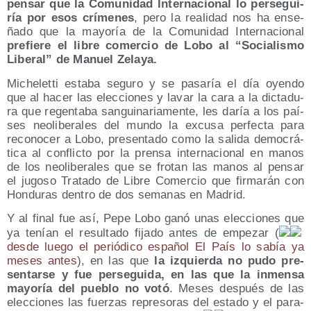
pen­sar que la Comu­ni­dad Inter­na­cio­nal lo per­se­gui­
ría por esos crí­me­nes
, pero la reali­dad nos ha ense­
ña­do que la mayo­ría de la Comu­ni­dad Inter­na­cio­nal
pre­fie­re el libre comer­cio de Lobo al “Socia­lis­mo
Libe­ral” de Manuel Zelaya.
Miche­let­ti esta­ba segu­ro y se pasa­ría el día oyen­do
que al hacer las elec­cio­nes y lavar la cara a la dic­ta­du­
ra que regen­ta­ba san­gui­na­ria­men­te, les daría a los paí­
ses neo­li­be­ra­les del mun­do la excu­sa per­fec­ta para
reco­no­cer a Lobo, pre­sen­ta­do como la sali­da demo­crá­
ti­ca al con­flic­to por la pren­sa inter­na­cio­nal en manos
de los neo­li­be­ra­les que se fro­tan las manos al pen­sar
el jugo­so Tra­ta­do de Libre Comer­cio que fir­ma­rán con
Hon­du­ras den­tro de dos sema­nas en Madrid.
Y al final fue así, Pepe Lobo ganó unas elec­cio­nes que
ya tenían el resul­ta­do fija­do antes de empe­zar (
des­de lue­go el perió­di­co espa­ñol El País lo sabía ya
meses antes
), en las que
la izquier­da no pudo pre­
sen­tar­se y fue per­se­gui­da, en las que la inmen­sa
mayo­ría del pue­blo no votó
. Meses des­pués de las
elec­cio­nes las fuer­zas repre­so­ras del esta­do y el para­