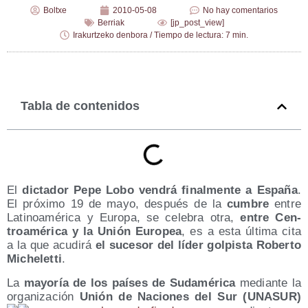
Boltxe
2010-05-08
No hay comentarios
Berriak
[jp_post_view]
Irakurtzeko denbora / Tiempo de lectura: 7 min.
Tabla de contenidos
El
dic­ta­dor Pepe Lobo ven­drá final­men­te a Espa­ña
.
El pró­xi­mo 19 de mayo, des­pués de la
cum­bre
entre
Lati­noa­mé­ri­ca y Euro­pa, se cele­bra otra,
entre Cen­
troa­mé­ri­ca y la Unión Euro­pea
, es a esta últi­ma cita
a la que acu­di­rá
el suce­sor del líder gol­pis­ta Rober­to
Miche­let­ti
.
La
mayo­ría de los paí­ses de Suda­mé­ri­ca
median­te la
orga­ni­za­ción
Unión de Nacio­nes del Sur (UNASUR)