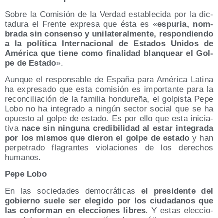
Sobre la Comi­sión de la Ver­dad esta­ble­ci­da por la dic­
ta­du­ra el Fren­te expre­sa que ésta es «
espu­ria, nom­
bra­da sin con­sen­so y uni­la­te­ral­men­te, res­pon­dien­do
a la polí­ti­ca Inter­na­cio­nal de Esta­dos Uni­dos de
Amé­ri­ca que tie­ne como fina­li­dad blan­quear el Gol­
pe de Esta­do
».
Aun­que el res­pon­sa­ble de Espa­ña para Amé­ri­ca Lati­na
ha expre­sa­do que esta comi­sión es impor­tan­te para la
recon­ci­lia­ción de la fami­lia hon­du­re­ña, el gol­pis­ta Pepe
Lobo no ha inte­gra­do a nin­gún sec­tor social que se ha
opues­to al gol­pe de esta­do. Es por ello que esta ini­cia­
ti­va
nace sin nin­gu­na cre­di­bi­li­dad al estar inte­gra­da
por los mis­mos que die­ron el gol­pe de esta­do
y han
per­pe­tra­do fla­gran­tes vio­la­cio­nes de los dere­chos
humanos.
Pepe Lobo
En las socie­da­des demo­crá­ti­cas
el pre­si­den­te del
gobierno sue­le ser ele­gi­do por los ciu­da­da­nos que
las con­for­man en elec­cio­nes libres
. Y estas elec­cio­