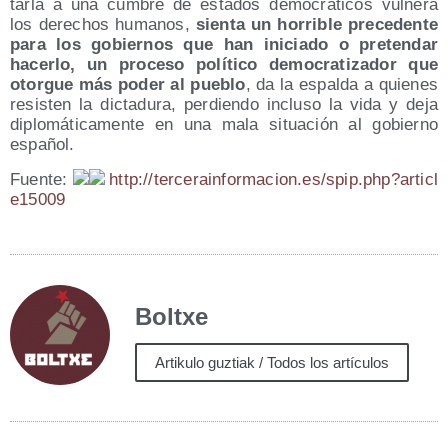
tar­la a una cum­bre de esta­dos demo­crá­ti­cos vul­ne­ra
los dere­chos huma­nos,
sien­ta un horri­ble pre­ce­den­te
para los gobier­nos que han ini­cia­do o pre­ten­dar
hacer­lo, un pro­ce­so polí­ti­co demo­cra­ti­za­dor que
otor­gue más poder al pue­blo
, da la espal­da a quie­nes
resis­ten la dic­ta­du­ra, per­dien­do inclu­so la vida y deja
diplo­má­ti­ca­men­te en una mala situa­ción al gobierno
español.
Fuen­te:
http://​ter​ce​rain​for​ma​cion​.es/​s​p​i​p​.​p​h​p​?​a​r​t​i​c​l​
e​1​5​009
Boltxe
Artikulo guztiak / Todos los artículos