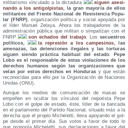
mi­li­ta­ris­mo vin­cu­la­do a la dic­ta­du­ra
siguen ase­si­
nan­do a los anti­gol­pis­tas
, la gran mayo­ría de ellos
mili­tan­tes del Fren­te Nacio­nal de Resis­ten­cia Popu­
lar (FNRP)
, orga­ni­za­ción polí­ti­ca y social apo­ya­da por
el líder Manuel Zela­ya. Aho­ra los tra­ba­ja­do­res de la
admi­nis­tra­ción públi­ca que mili­tan o sim­pa­ti­zan con el
FNRP
son echa­dos del tra­ba­jo
. Los
secues­tros
polí­ti­cos,
la repre­sión a los cam­pe­si­nos
, las
ame­na­zas, las deten­cio­nes ile­ga­les y las tor­tu­ras
siguen sien­do prác­ti­ca habi­tual del esta­do
.
Pepe
Lobo es el res­pon­sa­ble de estas vio­la­cio­nes de los
dere­chos huma­nos según las orga­ni­za­cio­nes que
velan por estos dere­chos en Hon­du­ras
y que están
reco­no­ci­das para ello por la Orga­ni­za­ción de Nacio­nes
Uni­das (ONU).
Aun­que los medios de comu­ni­ca­ción de masas se
empe­ñen en ocul­tar los víncu­los del nepo­tis­ta Pepe
Lobo con el gol­pe de esta­do, éste, líder de la ban­ca­da
en el par­la­men­to del Par­ti­do Nacio­nal, situa­do más a la
dere­cha que el pro­pio Miche­let­ti, lle­va apo­yan­do el gol­
pe des­de el pri­mer día. Sus votos a favor de todo lo
que pro­po­nía Miche­let­ti, sus decla­ra­cio­nes a favor del