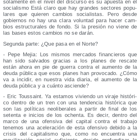
sola­men­te en el nivel del dis­cur­so es su apues­ta en el
socia­lis­mo Está cla­ro que hay gran­des sec­to­res popu­
la­res que quie­ren cam­bios socia­lis­tas. Pero des­de
gobier­nos no hay una cla­ra volun­tad para hacer cam­
bios estruc­tu­ra­les de fon­do. Si la pre­sión no vie­ne de
las bases estos cam­bios no se darán.
Segun­da par­te: ¿Que pasa en el Norte?
- Pepe Mejia: Los mis­mos mer­ca­dos finan­cie­ros que
han sido sal­va­dos gra­cias a los pla­nes de res­ca­te
están aho­ra en pie de gue­rra con­tra el aumen­to de la
deu­da públi­ca que esos pla­nes han pro­vo­ca­do. ¿Cómo
va a inci­dir, en nues­tra vida dia­ria, el aumen­to de la
deu­da públi­ca y a cuán­to asciende?
- Eric Tous­saint. Ya esta­mos vivien­do un vira­je his­tó­ri­
co den­tro de un tren con una ten­den­cia his­tó­ri­ca que
son las polí­ti­cas neo­li­be­ra­les a par­tir de final de los
seten­ta e ini­cios de los ochen­ta. Es decir, den­tro del
mar­co de una ofen­si­va del capi­tal con­tra el tra­ba­jo
tene­mos una ace­le­ra­ción de esta ofen­si­vo debi­do a la
cri­sis del capi­ta­lis­mo que, como no encuen­tra una