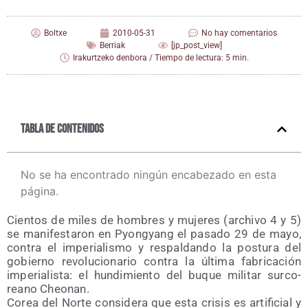
Boltxe
2010-05-31
No hay comentarios
Berriak
[jp_post_view]
Irakurtzeko denbora / Tiempo de lectura: 5 min.
Tabla de contenidos
No se ha encontrado ningún encabezado en esta
página.
Cien­tos de miles de hom­bres y muje­res (archi­vo 4 y 5)
se mani­fes­ta­ron en Pyong­yang el pasa­do 29 de mayo,
con­tra el impe­ria­lis­mo y res­pal­dan­do la pos­tu­ra del
gobierno revo­lu­cio­na­rio con­tra la últi­ma fabri­ca­ción
impe­ria­lis­ta: el hun­di­mien­to del buque mili­tar sur­co­
reano Cheonan.
Corea del Nor­te con­si­de­ra que esta cri­sis es arti­fi­cial y