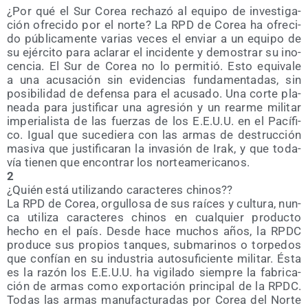
¿Por qué el Sur Corea recha­zó al equi­po de inves­ti­ga­
ción ofre­ci­do por el nor­te? La RPD de Corea ha ofre­ci­
do públi­ca­men­te varias veces el enviar a un equi­po de
su ejér­ci­to para acla­rar el inci­den­te y demos­trar su ino­
cen­cia. El Sur de Corea no lo per­mi­tió. Esto equi­va­le
a una acu­sa­ción sin evi­den­cias fun­da­men­ta­das, sin
posi­bi­li­dad de defen­sa para el acu­sa­do. Una cor­te pla­
nea­da para jus­ti­fi­car una agre­sión y un rear­me mili­tar
impe­ria­lis­ta de las fuer­zas de los E.E.U.U. en el Pací­fi­
co. Igual que suce­die­ra con las armas de des­truc­ción
masi­va que jus­ti­fi­ca­ran la inva­sión de Irak, y que toda­
vía tie­nen que encon­trar los norteamericanos.
2
¿Quién está uti­li­zan­do carac­te­res chinos??
La RPD de Corea, orgu­llo­sa de sus raí­ces y cul­tu­ra, nun­
ca uti­li­za carac­te­res chi­nos en cual­quier pro­duc­to
hecho en el país. Des­de hace muchos años, la RPDC
pro­du­ce sus pro­pios tan­ques, sub­ma­ri­nos o torpe­dos
que con­fían en su indus­tria auto­su­fi­cien­te mili­tar. Ésta
es la razón los E.E.U.U. ha vigi­la­do siem­pre la fabri­ca­
ción de armas como expor­ta­ción prin­ci­pal de la RPDC.
Todas las armas manu­fac­tu­ra­das por Corea del Nor­te