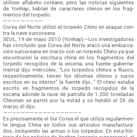
uti­li­zan alfa­be­to coreano, pero las noti­cias siguien­tes
de Yonhap, hablan de carac­te­res chi­nos en los frag­
men­tos del torpedo.
— — — — — — — — —
Corea del Nor­te uti­li­zó el torpe­do Chino en ata­que con­
tra la nave surcoreana
SEUL, 19 de mayo 2010 (Yonhap) — Los inves­ti­ga­do­res
han con­clui­do que Corea del Nor­te ata­có una embar­ca­
ción sur­co­rea­na en mar­zo con un torpe­do Chino ya que
encon­tra­ron la escri­tu­ra chi­na en los frag­men­tos del
torpe­do reco­gi­dos de la esce­na, una fuen­te guber­na­
men­tal dijo miér­co­les. “Los torpe­dos chi­nos y Rusos,
res­pec­ti­va­men­te, tie­nen los idio­mas chi­nos y rusos
escri­tos en su inte­rior” la fuen­te dijo. ” El chino esta­ba
escri­to en frag­men­tos de torpe­do reco­gi­dos de la
esce­na adon­de la nave de patru­lla de 1.200 tone­la­das
Cheo­nan se par­tió por la mitad y se hun­dió el 26 de
mar­zo, él dijo.
— — — — — — — — — — — — — — — — — –
Es pre­ci­sa­men­te el Sur Corea el que uti­li­za regu­lar­men­
te len­gua Chi­na en todos sus artícu­los manu­fac­tu­ra­
dos, inclu­yen­do las armas o los torpe­dos. En esta his­