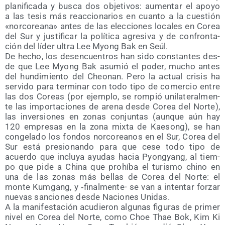
pla­ni­fi­ca­da y bus­ca dos obje­ti­vos: aumen­tar el apo­yo
a las tesis más reac­cio­na­rios en cuan­to a la cues­tión
«nor­co­rea­na» antes de las elec­cio­nes loca­les en Corea
del Sur y jus­ti­fi­car la polí­ti­ca agre­si­va y de con­fron­ta­
ción del líder ultra Lee Myong Bak en Seúl.
De hecho, los des­en­cuen­tros han sido cons­tan­tes des­
de que Lee Myong Bak asu­mió el poder, mucho antes
del hun­di­mien­to del Cheo­nan. Pero la actual cri­sis ha
ser­vi­do para ter­mi­nar con todo tipo de comer­cio entre
las dos Coreas (por ejem­plo, se rom­pió uni­la­te­ral­men­
te las impor­ta­cio­nes de are­na des­de Corea del Nor­te),
las inver­sio­nes en zonas con­jun­tas (aun­que aún hay
120 empre­sas en la zona mix­ta de Kae­song), se han
con­ge­la­do los fon­dos nor­co­rea­nos en el Sur, Corea del
Sur está pre­sio­nan­do para que cese todo tipo de
acuer­do que inclu­ya ayu­das hacia Pyong­yang, al tiem­
po que pide a Chi­na que prohí­ba el turis­mo chino en
una de las zonas más bellas de Corea del Nor­te: el
mon­te Kum­gang, y ‑final­men­te- se van a inten­tar for­zar
nue­vas san­cio­nes des­de Nacio­nes Unidas.
A la mani­fes­ta­ción acu­die­ron algu­nas figu­ras de pri­mer
nivel en Corea del Nor­te, como Choe Thae Bok, Kim Ki