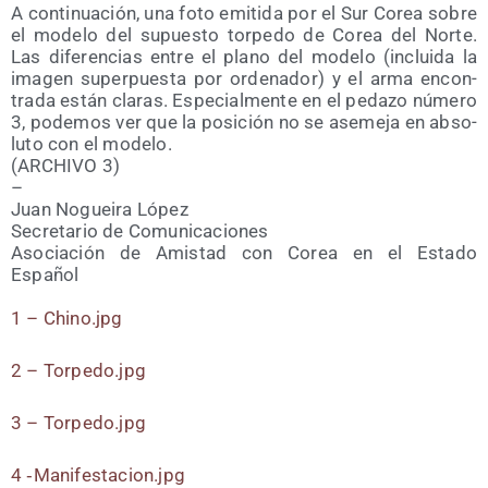
A con­ti­nua­ción, una foto emi­ti­da por el Sur Corea sobre
el mode­lo del supues­to torpe­do de Corea del Nor­te.
Las dife­ren­cias entre el plano del mode­lo (inclui­da la
ima­gen super­pues­ta por orde­na­dor) y el arma encon­
tra­da están cla­ras. Espe­cial­men­te en el peda­zo núme­ro
3, pode­mos ver que la posi­ción no se ase­me­ja en abso­
lu­to con el modelo.
(ARCHIVO 3)
–
Juan Noguei­ra López
Secre­ta­rio de Comunicaciones
Aso­cia­ción de Amis­tad con Corea en el Esta­do
Español
1 – Chino.jpg
2 – Torpedo.jpg
3 – Torpedo.jpg
4 ‑Manifestacion.jpg