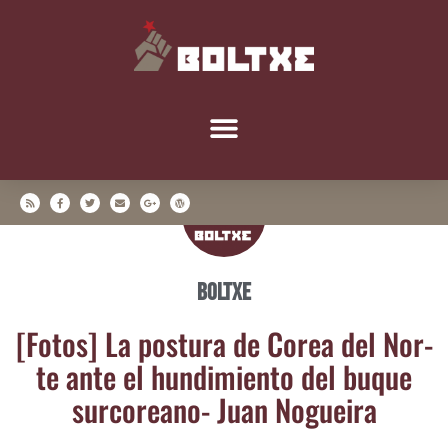
Boltxe
[Fotos] La pos­tu­ra de Corea del Nor­
te ante el hun­di­mien­to del buque
sur­co­reano‏- Juan Nogueira