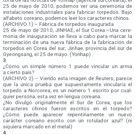
to­ria de las noti­cias de Yonhap (agen­cia sur­co­rea­na), el
25 de mayo de 2010, pode­mos ver una cere­mo­nia de
ins­ta­la­cio­nes indus­tria­les para fabri­car torpe­dos. Bajo
alfa­be­to coreano, pode­mos leer los carac­te­res chinos.
(ARCHIVO 1) – Fábri­ca de torpe­dos inaugurada
25 de mayo de 2010, JINHAE, el Sur Corea — Una cere­
mo­nia de inau­gu­ra­ción se lle­va a cabo para mar­car la
ter­mi­na­ción de una nue­va fábri­ca de la fabri­ca­ción de
torpe­dos en Corea del sur; Jinhae, pro­vin­cia del sur de
Gyeong­sang, el 25 de mayo. (Yonhap)
3
¿Cómo un sim­ple núme­ro 1 pue­de vin­cu­lar un arma
a cier­to país?
(ARCHIVO 2) – Vien­do esta ima­gen de Reuters, pare­ce
que la úni­ca prue­ba que supues­ta­men­te vin­cu­la­ría el
torpe­do a Nor­co­rea, es un núme­ro 1 escri­to por cual­
quier per­so­na, esta vez en len­gua coreana.
¿No divul­gó ori­gi­nal­men­te el Sur de Corea, que los
carac­te­res chi­nos fue­ron escri­tos en el torpe­do?
¿Cómo pue­de apa­re­cer repen­ti­na­men­te un nue­vo
carác­ter coreano escri­to con un rotu­la­dor azul? (ni
siquie­ra mar­ca­do en el metal)
4