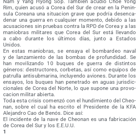
Nam y Yang Hyong Sop. Tam­bién acu­dió Choe Yong
Rim, quien acu­só a Corea del Sur de crear en la Penin­
su­la Corea­na una situa­cion gra­ve que podría des­en­ca­
de­nar una gue­rra en cual­quier momen­to, debi­do a las
acu­sa­cio­nes sin prue­bas con­tra la RPD de Corea y a las
manio­bras mili­ta­res que Corea del Sur está lle­van­do
a cabo duran­te los últi­mos días, jun­to a Esta­dos
Unidos.
En estas manio­bras, se ensa­ya el bom­bar­deo naval
y de lan­za­mien­to de las bom­bas de pro­fun­di­dad. Se
han movi­li­zan­do 10 buques de gue­rra de dis­tin­tos
géne­ros: des­truc­to­res, cor­be­tas, así como equi­pos de
patru­lla anti­sub­ma­ri­na, inclu­yen­do avio­nes. Duran­te los
ensa­yos, los buques han pene­tra­do en aguas juris­dic­
cio­na­les de Corea del Nor­te, lo que supo­ne una pro­vo­
ca­cion mili­tar abierta.
Toda esta cri­sis comen­zó con el hun­di­mien­to del Cheo­
nan, sobre el cual ha escri­to el Pre­si­den­te de la KFA
Ale­jan­dro Cao de Benós. Dice así:
El inci­den­te de la nave de Cheo­nan es una fabri­ca­ción
de Corea del Sur y los E.E.U.U.
1