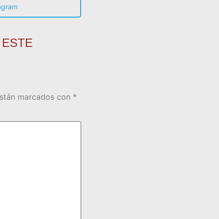
egram
 ESTE
están marcados con
*