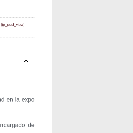
[jp_post_view]
and en la expo
encar­ga­do de