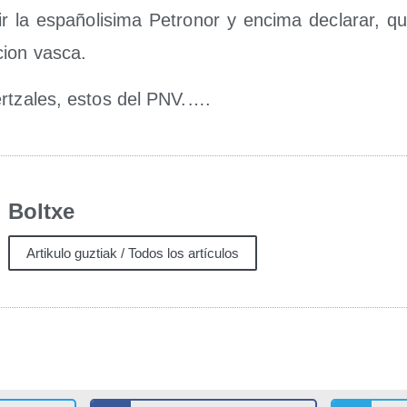
r la espa­ño­li­si­ma Petro­nor y enci­ma decla­rar, q
cion vasca.
r­tza­les, estos del PNV.….
Boltxe
Artikulo guztiak / Todos los artículos