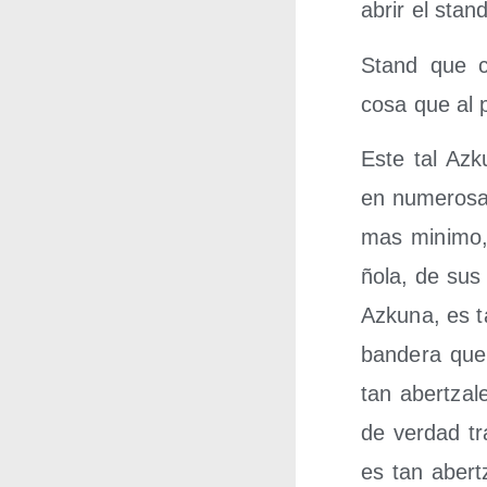
abrir el stand
Stand que cue
cosa que al pa
Este tal Azku
en nume­ro­sa
mas mini­mo, 
ño­la, de sus
Azku­na, es t
ban­de­ra que
tan aber­tza­
de ver­dad tra
es tan aber­