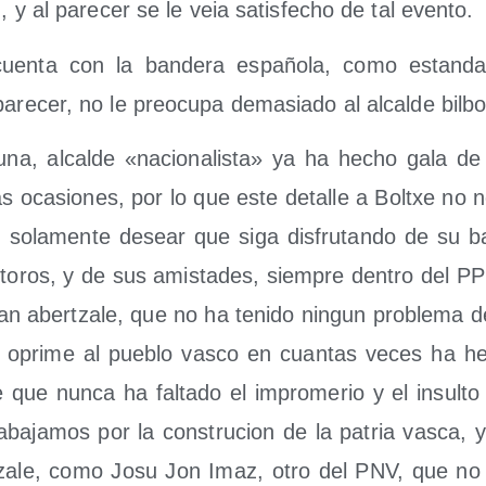
, y al pare­cer se le veia satis­fe­cho de tal evento.
n­ta con la ban­de­ra espa­ño­la, como estan­dar­t
re­cer, no le preo­cu­pa dema­sia­do al alcal­de bilbo
­na, alcal­de «nacio­na­lis­ta» ya ha hecho gala de 
s oca­sio­nes, por lo que este deta­lle a Boltxe no n
sola­men­te desear que siga dis­fru­tan­do de su b
 toros, y de sus amis­ta­des, siem­pre den­tro del 
an aber­tza­le, que no ha teni­do nin­gun pro­ble­ma de
 opri­me al pue­blo vas­co en cuan­tas veces ha he
le que nun­ca ha fal­ta­do el impro­me­rio y el insul­t
­ba­ja­mos por la cons­tru­cion de la patria vas­ca, y e
tza­le, como Josu Jon Imaz, otro del PNV, que no ti