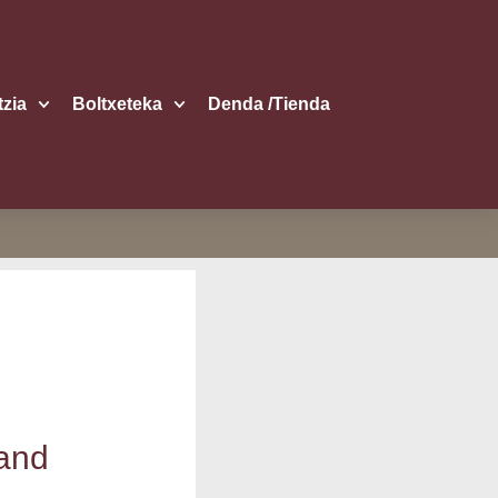
itzia
Boltxe­te­ka
Den­da /​Tien­da
tand