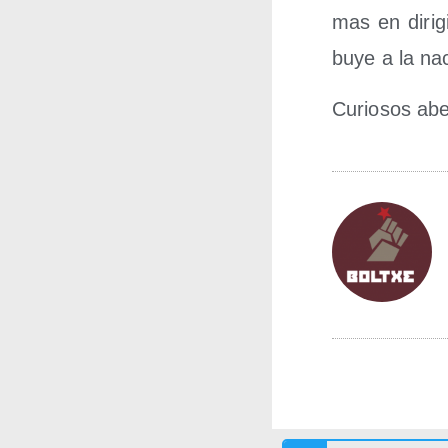
mas en diri­gi
bu­ye a la na
Curio­sos abe