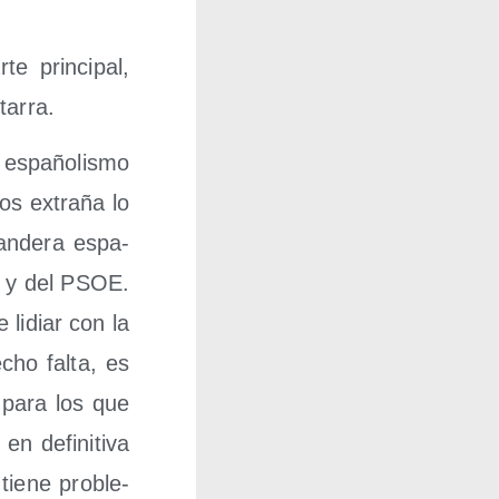
e prin­ci­pal,
tarra.
espa­ño­lis­mo
os extra­ña lo
an­de­ra espa­
PP y del PSOE.
 lidiar con la
cho fal­ta, es
o para los que
n defi­ni­ti­va
e­ne pro­ble­