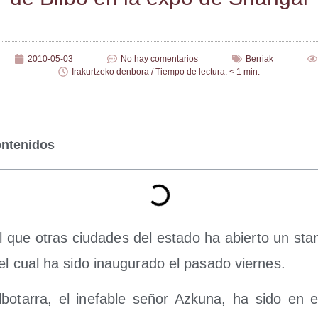
2010-05-03
No hay comentarios
Berriak
Irakurtzeko denbora / Tiempo de lectura: < 1 min.
ontenidos
ual que otras ciu­da­des del esta­do ha abier­to un st
el cual ha sido inau­gu­ra­do el pasa­do viernes.
il­bo­ta­rra, el inefa­ble señor Azku­na, ha sido en 