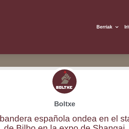
Berriak
Ir
Boltxe
ban­de­ra espa­ño­la ondea en el s
de Bil­bo en la expo de Shangai