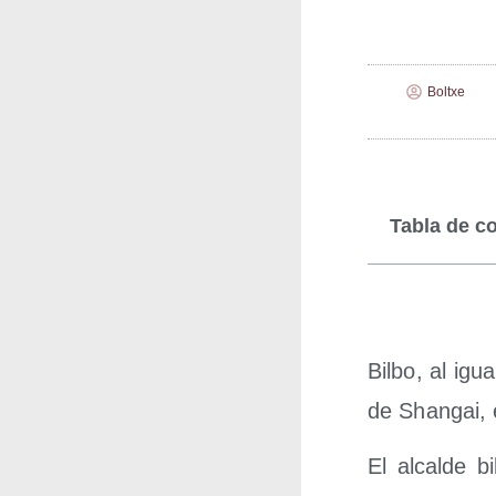
Boltxe
Tabla de c
Bil­bo, al ig
de Shan­gai, 
El alcal­de b