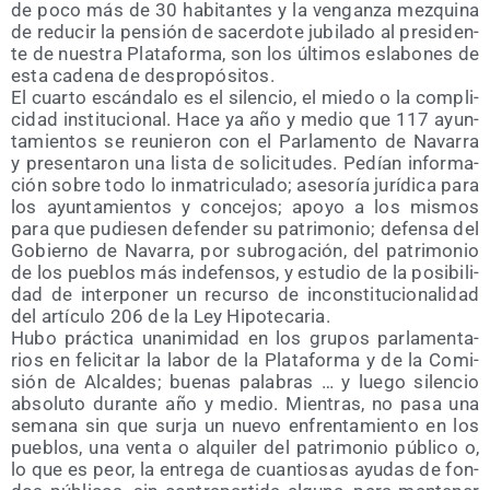
de poco más de 30 habi­tan­tes y la ven­gan­za mez­qui­na
de redu­cir la pen­sión de sacer­do­te jubi­la­do al pre­si­den­
te de nues­tra Pla­ta­for­ma, son los últi­mos esla­bo­nes de
esta cade­na de despropósitos.
El cuar­to escán­da­lo es el silen­cio, el mie­do o la com­pli­
ci­dad ins­ti­tu­cio­nal. Hace ya año y medio que 117 ayun­
ta­mien­tos se reu­nie­ron con el Par­la­men­to de Nava­rra
y pre­sen­ta­ron una lis­ta de soli­ci­tu­des. Pedían infor­ma­
ción sobre todo lo inma­tri­cu­la­do; ase­so­ría jurí­di­ca para
los ayun­ta­mien­tos y con­ce­jos; apo­yo a los mis­mos
para que pudie­sen defen­der su patri­mo­nio; defen­sa del
Gobierno de Nava­rra, por subro­ga­ción, del patri­mo­nio
de los pue­blos más inde­fen­sos, y estu­dio de la posi­bi­li­
dad de inter­po­ner un recur­so de incons­ti­tu­cio­na­li­dad
del artícu­lo 206 de la Ley Hipotecaria.
Hubo prác­ti­ca una­ni­mi­dad en los gru­pos par­la­men­ta­
rios en feli­ci­tar la labor de la Pla­ta­for­ma y de la Comi­
sión de Alcal­des; bue­nas pala­bras … y lue­go silen­cio
abso­lu­to duran­te año y medio. Mien­tras, no pasa una
sema­na sin que sur­ja un nue­vo enfren­ta­mien­to en los
pue­blos, una ven­ta o alqui­ler del patri­mo­nio públi­co o,
lo que es peor, la entre­ga de cuan­tio­sas ayu­das de fon­