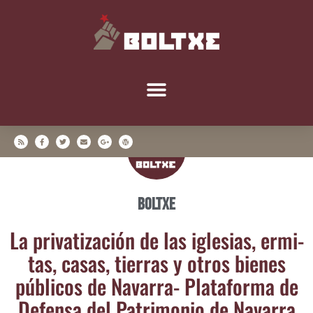
Boltxe
La pri­va­ti­za­ción de las igle­sias, ermi­
tas, casas, tie­rras y otros bie­nes
públi­cos de Nava­rra- Pla­ta­for­ma de
Defen­sa del Patri­mo­nio de Navarra