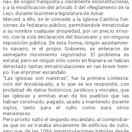
ria», de ori­gen fran­quis­ta y cla­ra­men­te incons­ti­tu­cio­nal,
y a la modi­fi­ca­ción del artícu­lo 5 del «Regla­men­to de la
Ley», duran­te la pri­me­ra legis­la­tu­ra de Aznar.
Mer­ced a ello, se le con­ce­de a la Igle­sia Cató­li­ca fun­
cio­nes de feda­ta­rio públi­co, per­mi­tién­do­le inma­tri­cu­lar
a su nom­bre cual­quier pro­pie­dad, por un pre­cio irri­so­
rio, con la sola decla­ra­ción del dio­ce­sano y sin nin­gu­na
expo­si­ción públi­ca. De esta for­ma, nin­gún ayun­ta­mien­
to nava­rro, ni el pro­pio Gobierno, se ente­ra­ron de
seme­jan­te movi­mien­to regis­tra­dor. El pro­ble­ma es
esta­tal, pero en nin­gún sitio como en Nava­rra se habían
detec­ta­do tan­tas inma­tri­cu­la­cio­nes en tan bre­ve tiem­
po. Fue el pri­mer escándalo.
“Las igle­sias son nues­tras”, fue la pri­me­ra con­tes­ta­
ción del Arzo­bis­pa­do, a lo que se les res­pon­dió, con
pro­li­ji­dad de datos his­tó­ri­cos, jurí­di­cos y mora­les, que
las igle­sias y ermi­tas eran de los pue­blos que las
habían cons­trui­do, paga­do, usa­do y man­te­ni­do duran­te
siglos, tan­to para el cul­to como para otros
menesteres.
Pero pron­to sal­tó el segun­do escán­da­lo, al com­pro­bar­
se que no se tra­ta­ba úni­ca­men­te de edi­fi­cios de cul­to,
sino que, de las 1086 inma­tri­cu­la­cio­nes habi­das des­de