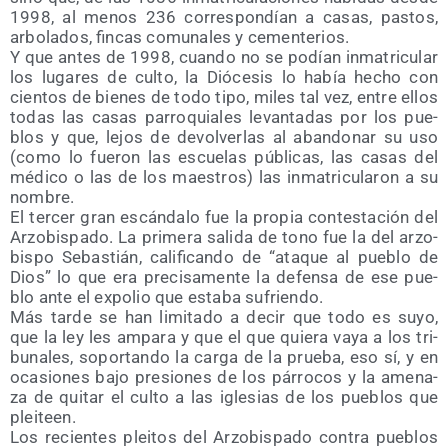
1998, al menos 236 corres­pon­dían a casas, pas­tos,
arbo­la­dos, fin­cas comu­na­les y cementerios.
Y que antes de 1998, cuan­do no se podían inma­tri­cu­lar
los luga­res de cul­to, la Dió­ce­sis lo había hecho con
cien­tos de bie­nes de todo tipo, miles tal vez, entre ellos
todas las casas parro­quia­les levan­ta­das por los pue­
blos y que, lejos de devol­ver­las al aban­do­nar su uso
(como lo fue­ron las escue­las públi­cas, las casas del
médi­co o las de los maes­tros) las inma­tri­cu­la­ron a su
nombre.
El ter­cer gran escán­da­lo fue la pro­pia con­tes­ta­ción del
Arzo­bis­pa­do. La pri­me­ra sali­da de tono fue la del arzo­
bis­po Sebas­tián, cali­fi­can­do de “ata­que al pue­blo de
Dios” lo que era pre­ci­sa­men­te la defen­sa de ese pue­
blo ante el expo­lio que esta­ba sufriendo.
Más tar­de se han limi­ta­do a decir que todo es suyo,
que la ley les ampa­ra y que el que quie­ra vaya a los tri­
bu­na­les, sopor­tan­do la car­ga de la prue­ba, eso sí, y en
oca­sio­nes bajo pre­sio­nes de los párro­cos y la ame­na­
za de qui­tar el cul­to a las igle­sias de los pue­blos que
pleiteen.
Los recien­tes plei­tos del Arzo­bis­pa­do con­tra pue­blos