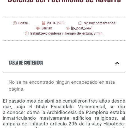
Boltxe
2010-05-08
No hay comentarios
Berriak
[jp_post_view]
Irakurtzeko denbora / Tiempo de lectura: 3 min.
Tabla de contenidos
No se ha encontrado ningún encabezado en esta
página.
El pasa­do mes de abril se cum­plie­ron tres años des­de
que, bajo el títu­lo Escán­da­lo Monu­men­tal, se dio
a cono­cer cómo la Archi­dió­ce­sis de Pam­plo­na esta­ba
inma­tri­cu­lan­do masi­va­men­te edi­fi­cios reli­gio­sos, al
ampa­ro del infaus­to artícu­lo 206 de la «Ley Hipo­te­ca­