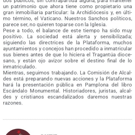
dos públi­cos, sin con­tra­par­ti­da algu­na, para man­te­ner
un patri­mo­nio que aho­ra tie­ne como pro­pie­ta­rio una
gran inmo­bi­lia­ria par­ti­cu­lar: la Archi­dió­ce­sis y, en últi­
mo tér­mino, el Vati­cano. Nues­tros San­chos polí­ti­cos,
pare­ce ser, no quie­ren topar­se con la Iglesia.
Pese a todo, el balan­ce de este tiem­po ha sido muy
posi­ti­vo. La socie­dad está aler­ta y sen­si­bi­li­za­da;
siguien­do las direc­tri­ces de la Pla­ta­for­ma, muchos
ayun­ta­mien­tos y con­ce­jos han pro­ce­di­do a inma­tri­cu­lar
sus bie­nes antes de que lo hicie­ra el Tra­gan­túa dio­ce­
sano, y están ojo avi­zor sobre el des­tino final de lo
inmatriculado.
Mien­tras, segui­mos tra­ba­jan­do. La Comi­sión de Alcal­
des está pre­pa­ran­do nue­vas accio­nes y la Pla­ta­for­ma
hará la pre­sen­ta­ción públi­ca en Pam­plo­na del libro
Escán­da­lo Monu­men­tal. His­to­ria­do­res, juris­tas, alcal­
des y cris­tia­nos escan­da­li­za­dos dare­mos nues­tras
razones.