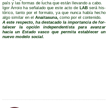
país y las for­mas de lucha que están lle­van­do a cabo.
Igor Arroio ha seña­la­do que este acto de
LAB
será his­
tó­ri­co, tan­to por el for­ma­to, ya que nun­ca había hecho
algo simi­lar en el
Anai­ta­su­na
,
como por el contenido.
A este res­pec­to, ha des­ta­ca­do la impor­tan­cia de for­
ta­le­cer la opción inde­pen­den­tis­ta para avan­zar
hacia un Esta­do vas­co que per­mi­ta esta­ble­cer un
nue­vo mode­lo social.