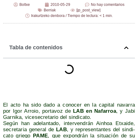
Boltxe
2010-05-29
No hay comentarios
Berriak
[jp_post_view]
Irakurtzeko denbora / Tiempo de lectura: < 1 min.
Tabla de contenidos
El acto ha sido dado a cono­cer en la capi­tal nava­rra
por Igor Arroio, por­ta­voz de
LAB en Nafa­rroa
, y Jabi
Gar­ni­ka, vice­se­cre­ta­rio del sindicato.
Según han ade­lan­ta­do, inter­ven­drán Ainhoa Etxai­de,
secre­ta­ria gene­ral de
LAB
, y repre­sen­tan­tes del sin­di­
ca­to grie­go
PAME
, que expon­drán la situa­ción de su