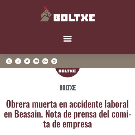
Boltxe
Obre­ra muer­ta en acci­den­te labo­ral
en Bea­sain. Nota de pren­sa del comi­
ta de empresa