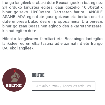
Irun­go lan­gi­leek era­ba­ki dute Bea­sain­goe­kin bat egi­nez
24 ordu­ko lanuz­tea egi­tea, gaur goi­ze­ko 10:00etatik
bihar goi­ze­ko 10:00etara. Ger­tae­ren hari­ra LANGILE
ASANBLADA egin dute gaur goi­zean eta ber­tan onar­tu
dute enpre­sa batzor­dea­ren pro­po­sa­me­na. Era berean,
bihar goi­zean Bea­sai­nen egin­go den elka­rre­ta­ratzea­re­
kin bat egi­ten dute.
Hil­da­ko lan­gi­lea­ren fami­lia­ri eta Bea­sain­go lan­te­gi­ko
lan­ki­deei euren elkar­ta­su­na adie­ra­zi nahi die­te Irun­go
CAFe­ko langileek.
Boltxe
Artikulo guztiak / Todos los artículos