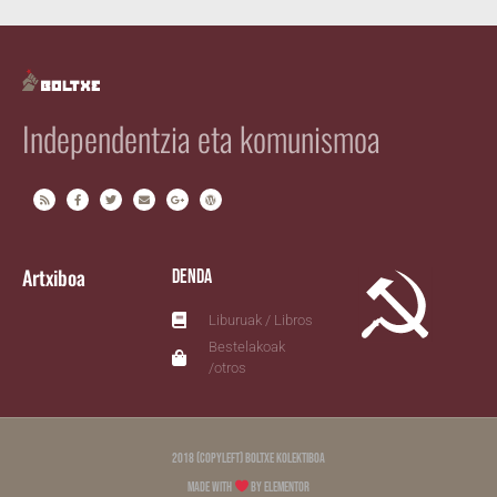
Independentzia eta komunismoa
Artxiboa
Denda
Liburuak / Libros
Bestelakoak
/otros
2018 (copyleft) Boltxe Kolektiboa
Made with
by Elementor