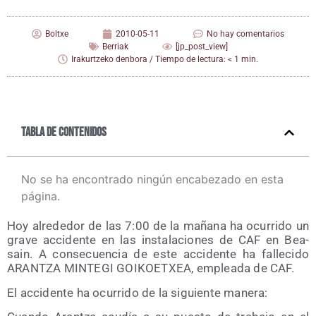
Boltxe
2010-05-11
No hay comentarios
Berriak
[jp_post_view]
Irakurtzeko denbora / Tiempo de lectura: < 1 min.
Tabla de contenidos
No se ha encontrado ningún encabezado en esta
página.
Hoy alre­de­dor de las 7:00 de la maña­na ha ocu­rri­do un
gra­ve acci­den­te en las ins­ta­la­cio­nes de CAF en Bea­
sain. A con­se­cuen­cia de este acci­den­te ha falle­ci­do
ARANTZA MINTEGI GOIKOETXEA, emplea­da de CAF.
El acci­den­te ha ocu­rri­do de la siguien­te manera: