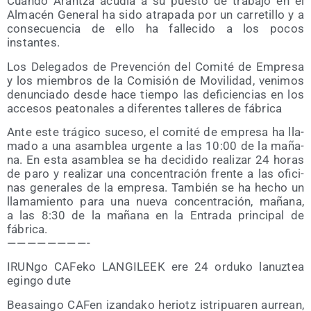
Cuan­do Aran­tza acu­día a su pues­to de tra­ba­jo en el
Alma­cén Gene­ral ha sido atra­pa­da por un carre­ti­llo y a
con­se­cuen­cia de ello ha falle­ci­do a los pocos
instantes.
Los Dele­ga­dos de Pre­ven­ción del Comi­té de Empre­sa
y los miem­bros de la Comi­sión de Movi­li­dad, veni­mos
denun­cia­do des­de hace tiem­po las defi­cien­cias en los
acce­sos pea­to­na­les a dife­ren­tes talle­res de fábrica
Ante este trá­gi­co suce­so, el comi­té de empre­sa ha lla­
ma­do a una asam­blea urgen­te a las 10:00 de la maña­
na. En esta asam­blea se ha deci­di­do rea­li­zar 24 horas
de paro y rea­li­zar una con­cen­tra­ción fren­te a las ofi­ci­
nas gene­ra­les de la empre­sa. Tam­bién se ha hecho un
lla­ma­mien­to para una nue­va con­cen­tra­ción, maña­na,
a las 8:30 de la maña­na en la Entra­da prin­ci­pal de
fábrica.
— — — — — — — — -
IRUN­go CAFe­ko LANGILEEK ere 24 ordu­ko lanuz­tea
egin­go dute
Bea­sain­go CAFen izan­da­ko heriotz istri­pua­ren aurrean,