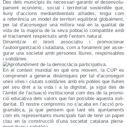
Des dels muni­ci­pis és neces­sa­ri garan­tir el des­en­vo­lu­
pa­ment eco­nò­mic, social i terri­to­rial sos­te­ni­ble que,
lluny d’accions mediam­bien­tals aïlla­des, tin­gui com
a refe­rèn­cia un model de terri­to­ri equi­li­brat glo­bal­ment,
per tal d’aconseguir una millo­ra real en la qua­li­tat de
vida de la majo­ria de la seva pobla­ció com­pa­ti­ble amb
el trac­ta­ment res­pec­tuós amb l’entorn natural.
Dina­mitzar el tei­xit asso­cia­tiu i pro­mo­cio­nar
l’autoorganització ciu­ta­da­na, com a fona­ment per asse­
gu­rar una socie­tat amb per­so­nes lliu­res, res­pon­sa­bles
i solidàries.
En el con­text mun­dial en què ens movem, la CUP es
com­pro­met a gene­rar dinà­mi­ques per tal d’aconseguir
unes viles i ciu­tats soli­dà­ries amb els pobles que llui­ten
pel seu dret a la vida i a la dig­ni­tat, ja sigui des de
l’àmbit de l’actuació ins­ti­tu­cio­nal com des de la pro­mo­
ció edu­ca­ti­va dels valors que fan pos­si­ble aques­ta soli­
da­ri­tat. El nos­tre com­pro­mís no s’acaba en l’acció pro­
gra­mà­ti­ca, ja que pen­sem que tant els ajun­ta­ments
com els repre­sen­tants muni­ci­pals han de tenir un paper
clau en la cons­truc­ció d’una socie­tat cata­la­na ple­na­
ment lliu­re i solidària.