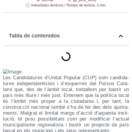
Berriak
[jp_post_view]
Irakurtzeko denbora / Tiempo de lectura: 3 min.
Tabla de contenidos
Les Can­di­da­tu­res d’Unitat Popu­lar (CUP) som can­di­da­
tu­res inde­pen­den­tis­tes i d’esquerres del Paï­sos Cata­
lans que, des de l’àmbit local, tre­ba­llem per bas­tir un
país més lliu­re i més just. Ente­nem que la polí­ti­ca local
és l’àmbit més pro­per a la ciu­ta­da­nia i, per tant, la
cons­truc­ció nacio­nal tam­bé s’ha de fer des dels ajun­ta­
ments. Mal­grat el limi­tat mar­ge d’acció d’aquesta ins­ti­
tu­ció, té prou pos­si­bi­li­tats com per modi­fi­car l’actual
muni­ci­pa­lis­me regio­na­lis­ta i bas­tir un pro­jec­te de país
basat en els muni­ci­pis i els seus representants.