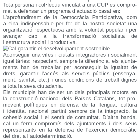
Tota per­so­na i col·lectiu vin­cu­lat a una CUP es com­pro­
met a defen­sar un pro­gra­ma d’actuació basat en:
L’aprofundiment de la Demo­crà­cia Par­ti­ci­pa­ti­va, com
a eina indis­pen­sa­ble per fer de la nos­tra socie­tat una
orga­nitza­ció res­pec­tuo­sa amb la volun­tat popu­lar i per
ava­nçar cap a la trans­for­ma­ció socia­lis­ta de
l’estructura social i productiva.
Acon­se­guir una viles i ciu­tats inte­gra­do­res i social­ment
igua­li­tà­ries: res­pec­tant sem­pre la dife­rèn­cia, els ajun­ta­
ments han de tre­ba­llar per acon­se­guir la igual­tat de
drets, garan­tir l’accés als ser­veis públics (ensen­ya­
ment, sani­tat, etc.) i unes con­di­cions de tre­ball dig­nes
a tota la seva ciutadania.
Els muni­ci­pis han de ser un dels prin­ci­pals motors en
la cons­truc­ció nacio­nal dels Paï­sos Cata­lans, tot pro­
mo­vent polí­ti­ques en defen­sa de la llen­gua, cul­tu­ra
i iden­ti­tat nacio­nal par­tint sem­pre de la inte­gra­ció, la
cohe­sió social i el sen­tit de comu­ni­tat. D’altra ban­da,
cal un ferm com­pro­mís dels ajun­ta­ments i dels seus
repre­sen­tants en la defen­sa de l’exercici demo­crà­tic
del dret a l’autodeterminació.