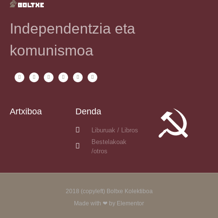
Independentzia eta
komunismoa
Artxiboa
Denda
Liburuak / Libros
Bestelakoak
/otros
2018 (copyleft) Boltxe Kolektiboa
Made with ❤ by Elementor