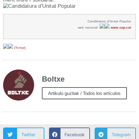
Can­di­da­tu­ra d’U­ni­tat Popular
web nacio­nal:
www​.cup​.cat
[Tor­nar]
Boltxe
Artikulo guztiak / Todos los artículos
Twitter
Facebook
Telegram