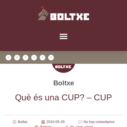
Boltxe
Què és una CUP? – CUP
Boltxe
2010-05-29
No hay comentarios