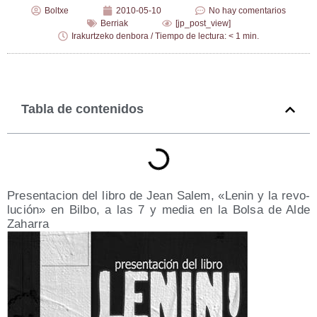
Boltxe
2010-05-10
No hay comentarios
Berriak
[jp_post_view]
Irakurtzeko denbora / Tiempo de lectura: < 1 min.
Tabla de contenidos
Pre­sen­ta­cion del libro de Jean Salem, «Lenin y la revo­
lu­ción» en Bil­bo, a las 7 y media en la Bol­sa de Alde
Zaharra