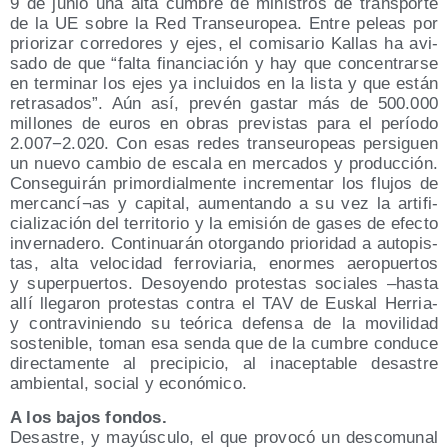
9 de junio una alta cum­bre de minis­tros de trans­por­te
de la UE sobre la Red Transeu­ro­pea. Entre peleas por
prio­ri­zar corre­do­res y ejes, el comi­sa­rio Kallas ha avi­
sa­do de que “fal­ta finan­cia­ción y hay que con­cen­trar­se
en ter­mi­nar los ejes ya inclui­dos en la lis­ta y que están
retra­sa­dos”. Aún así, pre­vén gas­tar más de 500.000
millo­nes de euros en obras pre­vis­tas para el perío­do
2.007−2.020. Con esas redes transeu­ro­peas per­si­guen
un nue­vo cam­bio de esca­la en mer­ca­dos y pro­duc­ción.
Con­se­gui­rán pri­mor­dial­men­te incre­men­tar los flu­jos de
mercancí¬as y capi­tal, aumen­tan­do a su vez la arti­fi­
cia­li­za­ción del terri­to­rio y la emi­sión de gases de efec­to
inver­na­de­ro. Con­ti­nua­rán otor­gan­do prio­ri­dad a auto­pis­
tas, alta velo­ci­dad ferro­via­ria, enor­mes aero­puer­tos
y super­puer­tos. Des­oyen­do pro­tes­tas socia­les –has­ta
allí lle­ga­ron pro­tes­tas con­tra el TAV de Eus­kal Herria-
y con­tra­vi­nien­do su teó­ri­ca defen­sa de la movi­li­dad
sos­te­ni­ble, toman esa sen­da que de la cum­bre con­du­ce
direc­ta­men­te al pre­ci­pi­cio, al inacep­ta­ble desas­tre
ambien­tal, social y económico.
A los bajos fondos.
Desas­tre, y mayúscu­lo, el que pro­vo­có un des­co­mu­nal