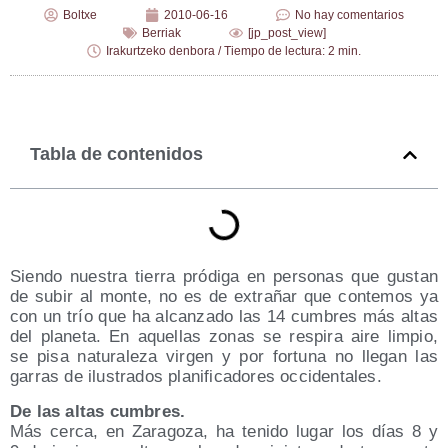
Boltxe
2010-06-16
No hay comentarios
Berriak
[jp_post_view]
Irakurtzeko denbora / Tiempo de lectura: 2 min.
Tabla de contenidos
Sien­do nues­tra tie­rra pró­di­ga en per­so­nas que gus­tan
de subir al mon­te, no es de extra­ñar que con­te­mos ya
con un trío que ha alcan­za­do las 14 cum­bres más altas
del pla­ne­ta. En aque­llas zonas se res­pi­ra aire lim­pio,
se pisa natu­ra­le­za vir­gen y por for­tu­na no lle­gan las
garras de ilus­tra­dos pla­ni­fi­ca­do­res occidentales.
De las altas cumbres.
Más cer­ca, en Zara­go­za, ha teni­do lugar los días 8 y