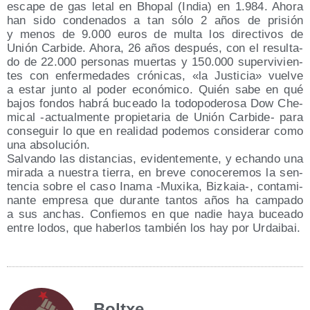
esca­pe de gas letal en Bho­pal (India) en 1.984. Aho­ra
han sido con­de­na­dos a tan sólo 2 años de pri­sión
y menos de 9.000 euros de mul­ta los direc­ti­vos de
Unión Car­bi­de. Aho­ra, 26 años des­pués, con el resul­ta­
do de 22.000 per­so­nas muer­tas y 150.000 super­vi­vien­
tes con enfer­me­da­des cró­ni­cas, «la Jus­ti­cia» vuel­ve
a estar jun­to al poder eco­nó­mi­co. Quién sabe en qué
bajos fon­dos habrá bucea­do la todo­po­de­ro­sa Dow Che­
mi­cal ‑actual­men­te pro­pie­ta­ria de Unión Car­bi­de- para
con­se­guir lo que en reali­dad pode­mos con­si­de­rar como
una absolución.
Sal­van­do las dis­tan­cias, evi­den­te­men­te, y echan­do una
mira­da a nues­tra tie­rra, en bre­ve cono­ce­re­mos la sen­
ten­cia sobre el caso Inama ‑Muxi­ka, Bizkaia‑, con­ta­mi­
nan­te empre­sa que duran­te tan­tos años ha cam­pa­do
a sus anchas. Con­fie­mos en que nadie haya bucea­do
entre lodos, que haber­los tam­bién los hay por Urdaibai.
Boltxe