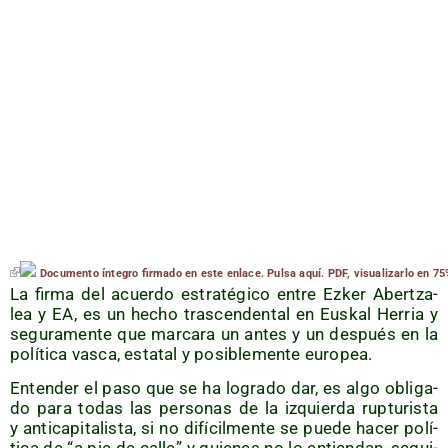
Docu­men­to ínte­gro fir­ma­do en este enla­ce. Pul­sa aquí. PDF, visua­li­zar­lo en 75
La fir­ma del acuer­do estra­té­gi­co entre Ezker Aber­tza­
lea y EA, es un hecho tras­cen­den­tal en Eus­kal Herria y
segu­ra­men­te que mar­ca­ra un antes y un des­pués en la
polí­ti­ca vas­ca, esta­tal y posi­ble­men­te europea.
Enten­der el paso que se ha logra­do dar, es algo obli­ga­
do para todas las per­so­nas de la izquier­da rup­tu­ris­ta
y anti­ca­pi­ta­lis­ta, si no difí­cil­men­te se pue­de hacer polí­