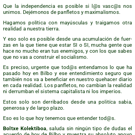
Que la inde­pen­den­cia es posi­ble si l@s vasc@s nos
uni­mos. Dejé­mo­nos de pan­fle­tos y maximalismos.
Haga­mos polí­ti­ca con mayús­cu­las y trai­ga­mos otra
reali­dad a nues­tra tierra.
Y eso solo es posi­ble des­de una acu­mu­la­ción de fuer­
zas en la que tie­ne que estar SI o SI, mucha gen­te que
hace no mucho eran tus enemi­gos, y con los que sabes
que no vas a cons­truir el socialismo.
Es pre­ci­so, urgen­te que tod@s enten­da­mos lo que ha
pasa­do hoy en Bil­bo y ese enten­di­mien­to segu­ro que
tam­bién nos va a bene­fi­ciar en nues­tro queha­cer dia­rio
en cada reali­dad. Los pan­fle­tos, no cam­bian la reali­dad
ni derrum­ban el sis­te­ma capi­ta­lis­ta ni los imperios.
Estos solo son derri­ba­dos des­de una poli­tí­ca sabia,
gene­ro­sa y de lar­go plazo.
Eso es lo que hoy tene­mos que enten­der tod@s.
Boltxe Kolek­ti­boa
, salu­da sin nin­gún tipo de dudas el
acuer­do de hoy de Bil­bo y mues­tra su abso­lu­to apo­yo