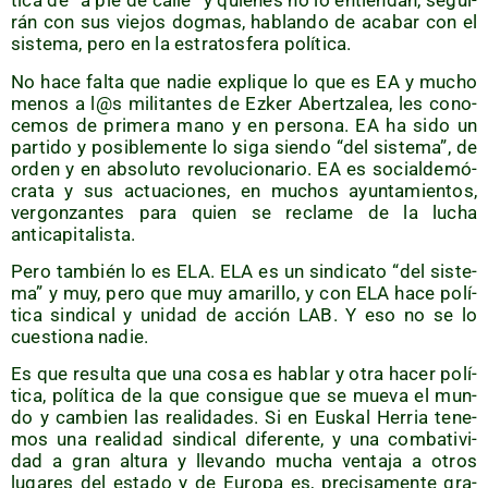
ti­ca de “a pie de calle” y quie­nes no lo entien­dan, segui­
rán con sus vie­jos dog­mas, hablan­do de aca­bar con el
sis­te­ma, pero en la estra­tos­fe­ra política.
No hace fal­ta que nadie expli­que lo que es EA y mucho
menos a l@s mili­tan­tes de Ezker Aber­tza­lea, les cono­
ce­mos de pri­me­ra mano y en per­so­na. EA ha sido un
par­ti­do y posi­ble­men­te lo siga sien­do “del sis­te­ma”, de
orden y en abso­lu­to revo­lu­cio­na­rio. EA es social­de­mó­
cra­ta y sus actua­cio­nes, en muchos ayun­ta­mien­tos,
ver­gon­zan­tes para quien se recla­me de la lucha
anticapitalista.
Pero tam­bién lo es ELA. ELA es un sin­di­ca­to “del sis­te­
ma” y muy, pero que muy ama­ri­llo, y con ELA hace polí­
ti­ca sin­di­cal y uni­dad de acción LAB. Y eso no se lo
cues­tio­na nadie.
Es que resul­ta que una cosa es hablar y otra hacer polí­
ti­ca, polí­ti­ca de la que con­si­gue que se mue­va el mun­
do y cam­bien las reali­da­des. Si en Eus­kal Herria tene­
mos una reali­dad sin­di­cal dife­ren­te, y una com­ba­ti­vi­
dad a gran altu­ra y lle­van­do mucha ven­ta­ja a otros
luga­res del esta­do y de Euro­pa es, pre­ci­sa­men­te gra­