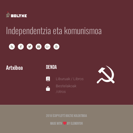
Independentzia eta komunismoa
Artxiboa
Denda
Liburuak / Libros
Bestelakoak
/otros
2018 (copyleft) Boltxe Kolektiboa
Made with
by Elementor