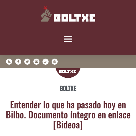
Boltxe
Enten­der lo que ha pasa­do hoy en
Bil­bo. Docu­men­to ínte­gro en enla­ce
[Bideoa]