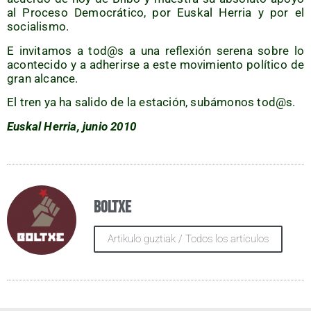
al Pro­ce­so Demo­crá­ti­co, por Eus­kal Herria y por el
socialismo.
E invi­ta­mos a tod@s a una refle­xión sere­na sobre lo
acon­te­ci­do y a adhe­rir­se a este movi­mien­to polí­ti­co de
gran alcance.
El tren ya ha sali­do de la esta­ción, subámo­nos tod@s.
Eus­kal Herria, junio 2010
Boltxe
Artikulo guztiak / Todos los artículos