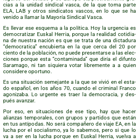
cias a la uni­dad sin­di­cal vas­ca, de la que toma par­te
ELA, LAB y otros sin­di­ca­tos vas­cos, en lo que se ha
veni­do a lla­mar la Mayo­ría Sin­di­cal Vasca.
Es lle­var ese esque­ma a la polí­ti­ca. Hoy la urgen­cia es
demo­cra­ti­zar Eus­kal Herria, por­que la reali­dad coti­dia­
na de nues­tra nación es que se tra­ta de una dic­ta­du­ra
“demo­cra­ti­ca” encu­bier­ta en la que cer­ca del 20 por
cien­to de la pobla­ción, no pue­de pre­sen­tar­se a las elec­
cio­nes por­que esta “con­ta­mi­na­da” que diría el difun­to
Sara­ma­go, ni tan siquie­ra votar libre­men­te a a quien
con­si­de­re oportuno.
Es una situa­ción seme­jan­te a la que se vivió en el esta­
do espa­ñol, en los años 70, cuan­do el cri­mi­nal Fran­co
ago­ni­za­ba. Lo urgen­te es traer la demo­cra­cia, y des­
pués avanzar.
Por eso, en situa­cio­nes de ese tipo, hay que hacer
alian­zas tem­po­ra­les, con gru­pos y par­ti­dos que están
en tus antí­po­das. No será com­pa­ñe­ro de via­je EA, en la
lucha por el socia­lis­mo, ya lo sabe­mos, pero si que lo
va a ser en la lucha por­que en Eus­kal Herria, vuel­va a