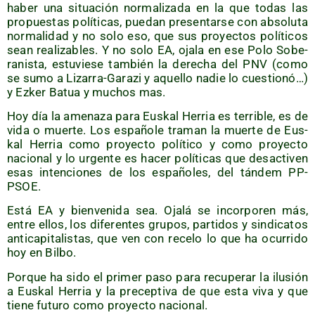
haber una situa­ción nor­ma­li­za­da en la que todas las
pro­pues­tas polí­ti­cas, pue­dan pre­sen­tar­se con abso­lu­ta
nor­ma­li­dad y no solo eso, que sus pro­yec­tos polí­ti­cos
sean rea­li­za­bles. Y no solo EA, oja­la en ese Polo Sobe­
ra­nis­ta, estu­vie­se tam­bién la dere­cha del PNV (como
se sumo a Liza­rra-Gara­zi y aque­llo nadie lo cues­tio­nó…)
y Ezker Batua y muchos mas.
Hoy día la ame­na­za para Eus­kal Herria es terri­ble, es de
vida o muer­te. Los espa­ño­le tra­man la muer­te de Eus­
kal Herria como pro­yec­to polí­ti­co y como pro­yec­to
nacio­nal y lo urgen­te es hacer polí­ti­cas que des­ac­ti­ven
esas inten­cio­nes de los espa­ño­les, del tán­dem PP-
PSOE.
Está EA y bien­ve­ni­da sea. Oja­lá se incor­po­ren más,
entre ellos, los dife­ren­tes gru­pos, par­ti­dos y sin­di­ca­tos
anti­ca­pi­ta­lis­tas, que ven con rece­lo lo que ha ocu­rri­do
hoy en Bilbo.
Por­que ha sido el pri­mer paso para recu­pe­rar la ilu­sión
a Eus­kal Herria y la pre­cep­ti­va de que esta viva y que
tie­ne futu­ro como pro­yec­to nacional.