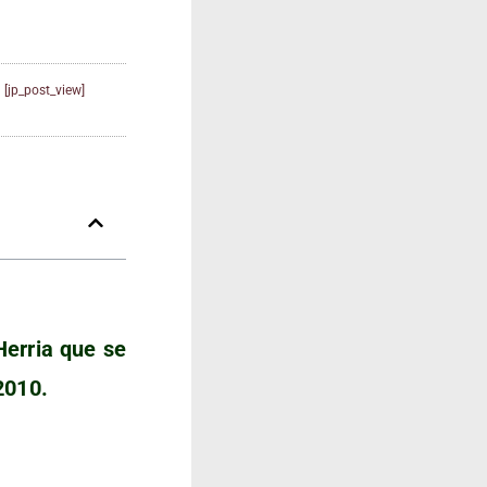
[jp_post_view]
 Herria que se
 2010.