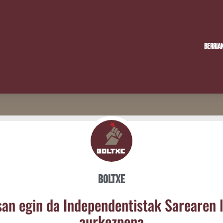
Berria
Boltxe
san egin da Inde­pen­den­tis­tak Sarea­ren
aurkezpena