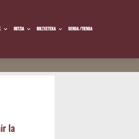
k
Iritzia
Boltxe­te­ka
Den­da /​Tien­da
ir la