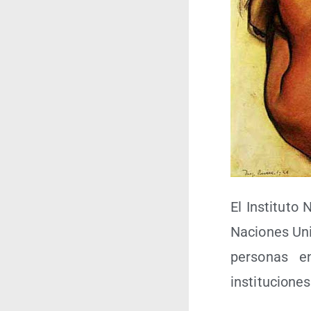
El Ins­ti­tu­
Nacio­nes Uni
per­so­nas 
instituciones