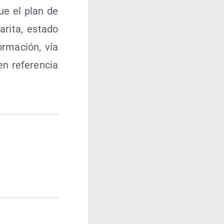
que el plan de
ri­ta, esta­do
r­ma­ción, vía
n refe­ren­cia