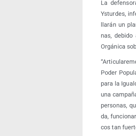
La defen­so­
Ystur­des, in
lla­rán un pl
nas, debi­do 
Orgá­ni­ca so
“Arti­cu­la­re
Poder Popu­lar
para la Igual
una cam­pa­ña 
per­so­nas, qu
da, fun­cio­na
cos tan fuer­t