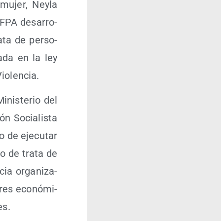
u­jer, Ney­la
NFPA desa­rro­
­ta de per­so­
a­da en la ley
Violencia.
inis­te­rio del
ón Socia­lis­ta
 de eje­cu­tar
to de tra­ta de
cia orga­ni­za­
­res eco­nó­mi­
es.