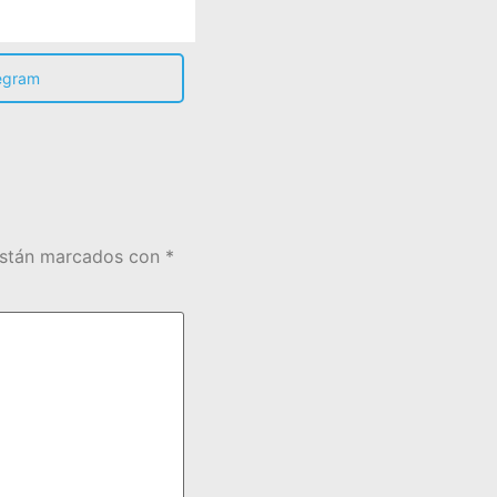
egram
están marcados con
*