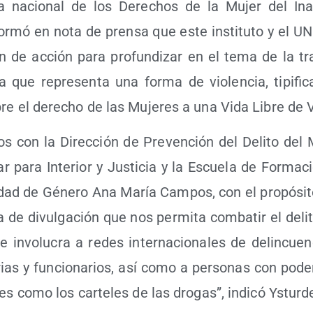
ra nacio­nal de los Dere­chos de la Mujer del Inam
for­mó en nota de pren­sa que este ins­ti­tu­to y el U
an de acción para pro­fun­di­zar en el tema de la tra
a que repre­sen­ta una for­ma de vio­len­cia, tipi­fi­c
bre el dere­cho de las Muje­res a una Vida Libre de 
­mos con la Direc­ción de Pre­ven­ción del Deli­to del M
 para Inte­rior y Jus­ti­cia y la Escue­la de For­ma­ci
­dad de Géne­ro Ana María Cam­pos, con el pro­pó­si­to
de divul­ga­ción que nos per­mi­ta com­ba­tir el deli­
e invo­lu­cra a redes inter­na­cio­na­les de delin­cuen­
­rias y fun­cio­na­rios, así como a per­so­nas con pode
es como los car­te­les de las dro­gas”, indi­có Ysturd