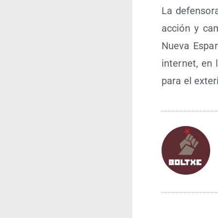
La defen­so­r
acción y cam­
Nue­va Espar­
inter­net, en
para el exte­r