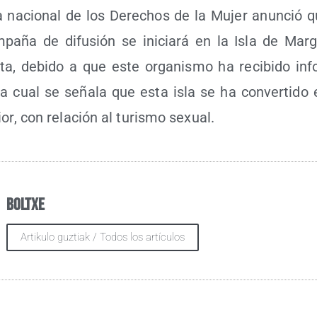
a nacio­nal de los Dere­chos de la Mujer anun­ció 
pa­ña de difu­sión se ini­cia­rá en la Isla de Mar­ga­
ta, debi­do a que este orga­nis­mo ha reci­bi­do info
 la cual se seña­la que esta isla se ha con­ver­ti­do e
ior, con rela­ción al turis­mo sexual.
Boltxe
Artikulo guztiak / Todos los artículos