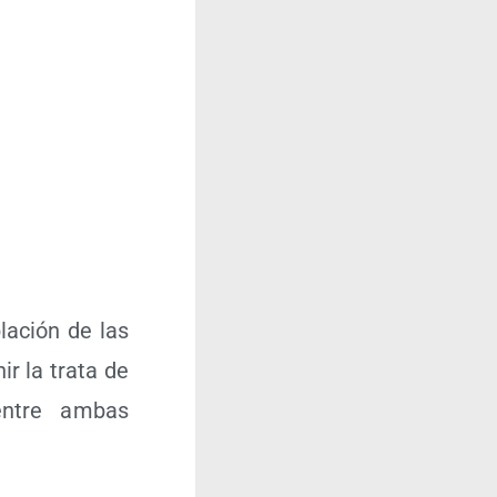
la­ción de las
r la tra­ta de
 entre ambas