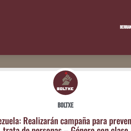
Berria
Boltxe
­zue­la: Rea­li­za­rán cam­pa­ña para pre­ve­n
tra­ta de per­so­nas – Géne­ro con clase