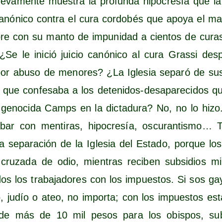
ue­va­men­te mues­tra la pro­fun­da hipo­cre­sía que l
o canó­ni­co con­tra el cura cor­do­bés que apo­ya el ma
re con su man­to de impu­ni­dad a cien­tos de curas
. ¿Se le ini­ció jui­cio canó­ni­co al cura Gras­si de
por abu­so de meno­res? ¿La Igle­sia sepa­ró de sus
que con­fe­sa­ba a los dete­ni­dos-des­apa­re­ci­dos qu
 geno­ci­da Camps en la dic­ta­du­ra? No, no lo hiz
bar con men­ti­ras, hipo­cre­sía, oscu­ran­tis­mo…
a sepa­ra­ción de la Igle­sia del Esta­do, por­que los
 cru­za­da de odio, mien­tras reci­ben sub­si­dios mil
s los tra­ba­ja­do­res con los impues­tos. Si sos gay
­co, judío o ateo, no impor­ta; con los impues­tos e
 de más de 10 mil pesos para los obis­pos, sub­