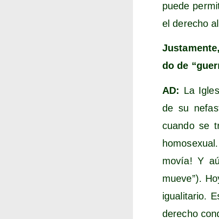
pue­de per­mi
el dere­cho al
Jus­ta­men­te
do de “gue­r
AD:
La Igle­s
de su nefas­t
cuan­do se t
homo­se­xual.
movía! Y aún
mue­ve”). Hoy
igua­li­ta­rio
dere­cho con