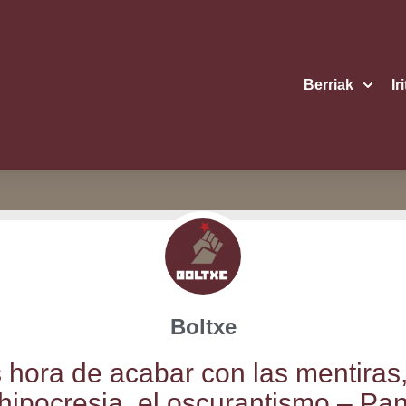
Berriak
Ir
Boltxe
 hora de aca­bar con las men­ti­ras,
hipo­cre­sia, el oscu­ran­tis­mo – Pa