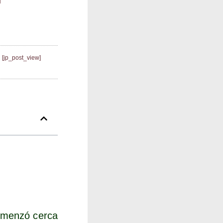
[jp_post_view]
omen­zó cer­ca