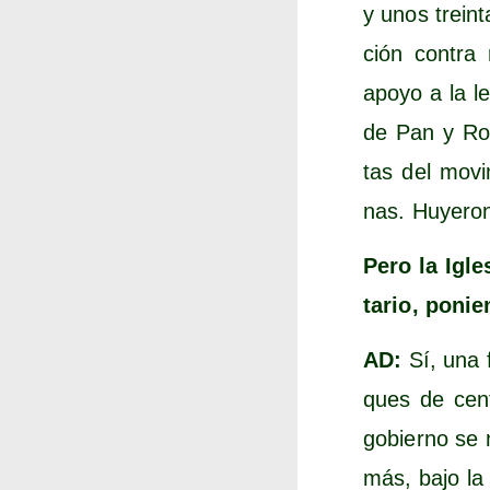
y unos trein­t
ción con­tra
apo­yo a la l
de Pan y Rosas
tas del movi­
nas. Huye­ron
Pero la Igle­
ta­rio, pon
AD:
Sí, una fa
ques de cen­t
gobierno se n
más, bajo la f