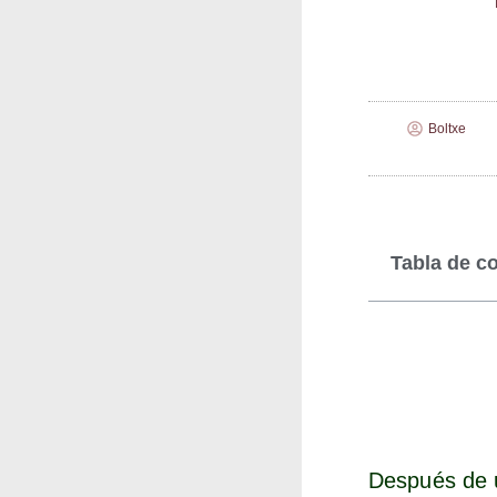
Boltxe
Tabla de c
Des­pués de u