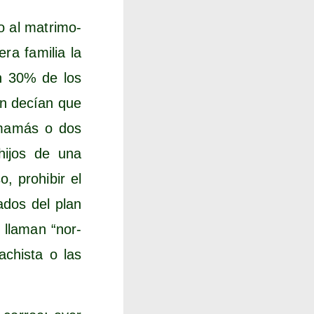
o al matri­mo­
­ra fami­lia la
un 30% de los
én decían que
 mamás o dos
 hijos de una
, prohi­bir el
a­dos del plan
s lla­man “nor­
achis­ta o las