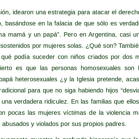
ión, idea­ron una estra­te­gia para ata­car el dere­ch
­rio, basán­do­se en la fala­cia de que sólo es ver­da­de
una mamá y un papá”. Pero en Argen­ti­na, casi 
 sos­te­ni­dos por muje­res solas. ¿Qué son? Tam­bi
 qué podía suce­der con niños cria­dos por dos
er­to es que las per­so­nas homo­se­xua­les son
á hete­ro­se­xua­les ¿y la Igle­sia pre­ten­de, aca­so
tra­di­cio­nal para que no siga habien­do hijos “des­vi
na ver­da­de­ra ridi­cu­lez. En las fami­lias que ello
n pocas las muje­res víc­ti­mas de la vio­len­cia m
 abu­sa­dos y vio­la­dos por sus pro­pios padres.