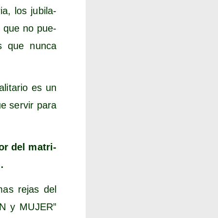
, los jubi­la­
e que no pue­
as que nun­ca
i­ta­rio es un
e ser­vir para
vor del matri­
…
­mas rejas del
ARON y MUJER”