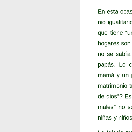
En esta oca­s
nio igua­li­ta
que tie­ne “
hoga­res son
no se sabía
papás. Lo ci
mamá y un pap
matri­mo­nio 
de dios”? Es u
ma­les” no so
niñas y niños