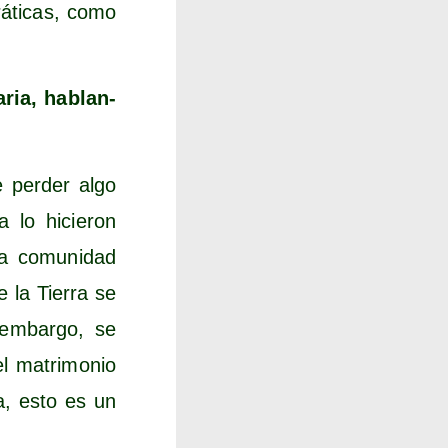
á­ti­cas, como
a­ria, hablan­
e per­der algo
a lo hicie­ron
a comu­ni­dad
 la Tie­rra se
 embar­go, se
l matri­mo­nio
­ra, esto es un