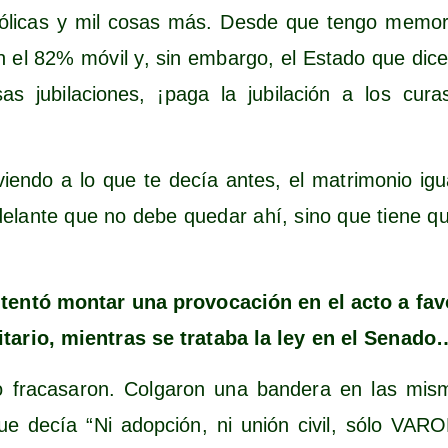
ó­li­cas y mil cosas más. Des­de que ten­go memo­ria
n el 82% móvil y, sin embar­go, el Esta­do que dic
s jubi­la­cio­nes, ¡paga la jubi­la­ción a los cur
vien­do a lo que te decía antes, el matri­mo­nio igua­l
­lan­te que no debe que­dar ahí, sino que tie­ne qu
nten­tó mon­tar una pro­vo­ca­ción en el acto a fa
i­ta­rio, mien­tras se tra­ta­ba la ley en el Senado
fra­ca­sa­ron. Col­ga­ron una ban­de­ra en las mis
que decía “Ni adop­ción, ni unión civil, sólo V