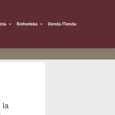
itzia
Boltxe­te­ka
Den­da /​Tien­da
 la
n