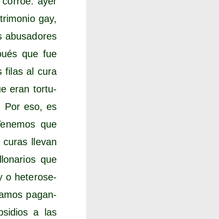
a corroe: ayer
tri­mo­nio gay,
 abu­sa­do­res
s­pués que fue
 filas al cura
e eran tor­tu­
o. Por eso, es
 Tene­mos que
 curas lle­van
lo­na­rios que
 o hete­ro­se­
sta­mos pagan­
si­dios a las