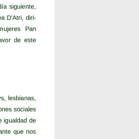
ía siguien­te,
a D’Atri, diri­
muje­res Pan
favor de este
, les­bia­nas,
io­nes socia­les
e igual­dad de
tan­te que nos