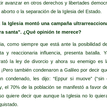
­tir avan­zar en otros dere­chos y liber­ta­des demo­cr
 abor­to o la sepa­ra­ción de la Igle­sia del Estado.
, la Igle­sia mon­tó una cam­pa­ña ultra­rreac­cio­n
ra san­ta”. ¿Qué opi­nión te merece?
ia, como siem­pre que está ante la posi­bi­li­dad d
a y reac­cio­na­ria influen­cia, pre­sen­ta bata­lla. Y
ra­tó la ley de divor­cio y aho­ra su enemi­go es l
 ¡Pero tam­bién con­de­na­ron a Gali­leo por decir que
 con­de­na­do, les dijo: “Eppur si muo­ve” (“sin
, el 70% de la pobla­ción se mani­fes­tó a favor de
. Eso quie­re decir que aun­que la Igle­sia no lo quie
quistado.