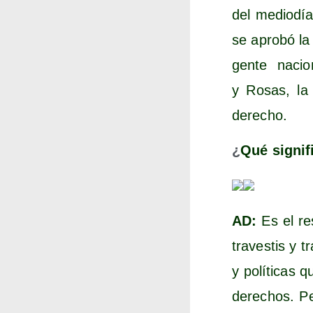
del medio­día
se apro­bó la 
gen­te naci
y Rosas, la 
derecho.
¿
Qué sig­ni­f
AD:
Es el res
tra­ves­tis y t
y polí­ti­cas
dere­chos. Pe