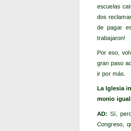
escue­las cat
dos recla­ma
de pagar esa
trabajaron!
Por eso, vol­
gran paso ade
ir por más.
La Igle­sia i
mo­nio igua­l
AD:
Sí, pero 
Con­gre­so, 