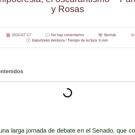
y Rosas
2010-07-17
No hay comentarios
Berriak
Irakurtzeko denbora / Tiempo de lectura: 6 min.
ontenidos
na lar­ga jor­na­da de deba­te en el Sena­do, que c