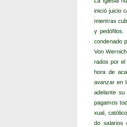
La Igle­sia n
ini­ció jui­ci
mien­tras cub
y pedó­fi­los
con­de­na­do 
Von Wer­nich 
ra­dos por el
hora de aca­
avan­zar en l
ade­lan­te su
paga­mos todo
xual, cató­li
do sala­rios