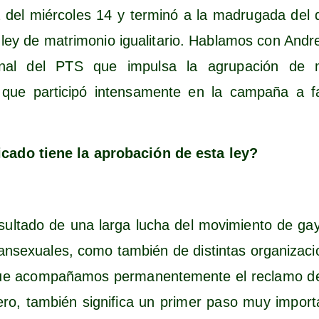
 del miér­co­les 14 y ter­mi­nó a la madru­ga­da del d
ley de matri­mo­nio igua­li­ta­rio. Habla­mos con Andre
o­nal del PTS que impul­sa la agru­pa­ción de 
que par­ti­ci­pó inten­sa­men­te en la cam­pa­ña a 
i­ca­do tie­ne la apro­ba­ción de esta ley?
ul­ta­do de una lar­ga lucha del movi­mien­to de gays
ran­se­xua­les, como tam­bién de dis­tin­tas orga­ni­za­c
 que acom­pa­ña­mos per­ma­nen­te­men­te el recla­mo d
ro, tam­bién sig­ni­fi­ca un pri­mer paso muy impor­