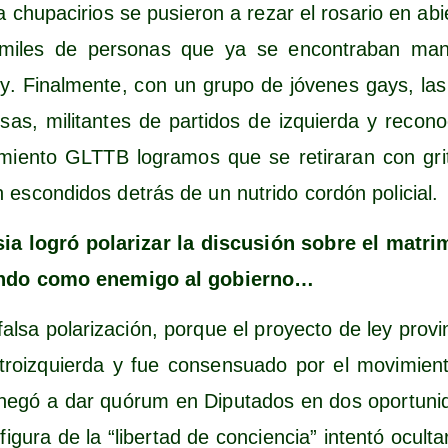
a chu­pa­ci­rios se pusie­ron a rezar el rosa­rio en abie
 miles de per­so­nas que ya se encon­tra­ban mani­
ey. Final­men­te, con un gru­po de jóve­nes gays, las
, mili­tan­tes de par­ti­dos de izquier­da y reco­no­c
mien­to GLTTB logra­mos que se reti­ra­ran con gri­
 escon­di­dos detrás de un nutri­do cor­dón policial.
sia logró pola­ri­zar la dis­cu­sión sobre el matri­m
ien­do como enemi­go al gobierno…
l­sa pola­ri­za­ción, por­que el pro­yec­to de ley pro­v
roiz­quier­da y fue con­sen­sua­do por el movi­mie
egó a dar quó­rum en Dipu­tados en dos opor­tu­ni­
igu­ra de la “liber­tad de con­cien­cia” inten­tó ocul­