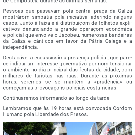
de Com­pos­te­la duran­te as últi­mas semanas.
Pes­soas que pas­sa­vam pola cen­tral praça da Gali­za
mos­trá­rom sim­pa­tia pola ini­cia­ti­va, ade­rin­do nal­guns
casos. Jun­to à fai­xa e à dis­tri­buiçom de folhe­tos expli­
ca­ti­vos denun­cian­do a gran­de ope­raçom eco­nó­mi­ca
e poli­cial que envol­ve o Jaco­beu, nume­ro­sas ban­dei­ras
da Gali­za e cán­ti­cos em favor da Pátria Gale­ga e a
independência.
Des­ta­cá­vel a escas­sís­si­ma pre­se­nça poli­cial, que pare­
ce indi­car um inter­es­se gover­na­ti­vo por nom ten­sio­nar
o ambien­te no dia prin­ci­pal das fes­tas da cida­de, com
milha­res de turis­tas nas ruas. Duran­te as pró­xi­mas
horas, vere­mos se se man­tém a «pru­dên­cia» ou
começam as pro­vo­caçons poli­ciais costumeiras.
Con­ti­nua­re­mos infor­man­do ao lon­go da tarde.
Lem­bra­mos que às 19 horas está con­vo­ca­da Cor­dom
Humano pola Liber­da­de dos Presos.