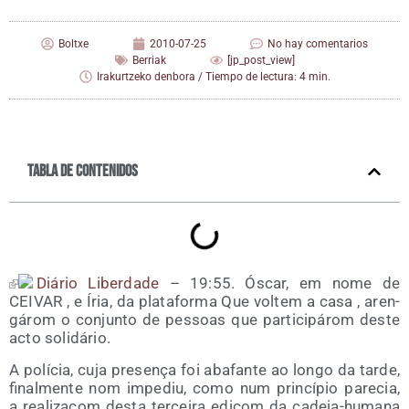
Boltxe
2010-07-25
No hay comentarios
Berriak
[jp_post_view]
Irakurtzeko denbora / Tiempo de lectura: 4 min.
Tabla de contenidos
Diá­rio Liber­da­de
– 19:55. Óscar, em nome de
CEIVAR , e Íria, da pla­ta­for­ma Que vol­tem a casa , aren­
gá­rom o con­jun­to de pes­soas que par­ti­ci­pá­rom des­te
acto solidário.
A polí­cia, cuja pre­se­nça foi aba­fan­te ao lon­go da tar­de,
final­men­te nom impe­diu, como num prin­cí­pio pare­cia,
a rea­li­zaçom des­ta ter­cei­ra ediçom da cadeia-huma­na