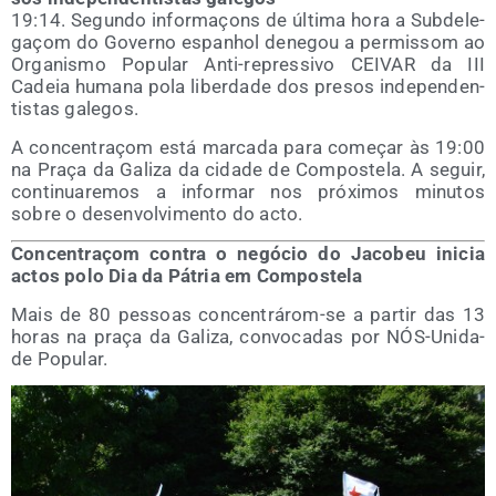
19:14. Segun­do infor­maçons de últi­ma hora a Sub­de­le­
gaçom do Governo espanhol dene­gou a per­mis­som ao
Orga­nis­mo Popu­lar Anti-repres­si­vo CEIVAR da III
Cadeia huma­na pola liber­da­de dos pre­sos inde­pen­den­
tis­tas galegos.
A con­cen­traçom está mar­ca­da para começar às 19:00
na Praça da Gali­za da cida­de de Com­pos­te­la. A seguir,
con­ti­nua­re­mos a infor­mar nos pró­xi­mos minu­tos
sobre o des­en­vol­vi­men­to do acto.
Con­cen­traçom con­tra o negó­cio do Jaco­beu ini­cia
actos polo Dia da Pátria em Compostela
Mais de 80 pes­soas con­cen­trá­rom-se a par­tir das 13
horas na praça da Gali­za, con­vo­ca­das por NÓS-Uni­da­
de Popular.