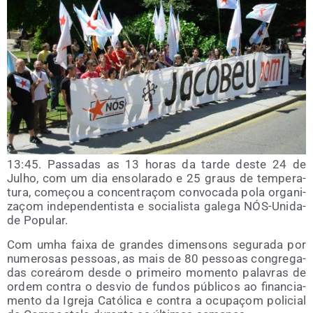
13:45. Pas­sa­das as 13 horas da tar­de des­te 24 de
Julho, com um dia enso­la­ra­do e 25 graus de tem­pe­ra­
tu­ra, começou a con­cen­traçom con­vo­ca­da pola orga­ni­
zaçom inde­pen­den­tis­ta e socia­lis­ta gale­ga NÓS-Uni­da­
de Popular.
Com umha fai­xa de gran­des dimen­sons segu­ra­da por
nume­ro­sas pes­soas, as mais de 80 pes­soas con­gre­ga­
das coreá­rom des­de o pri­mei­ro momen­to pala­vras de
ordem con­tra o des­vio de fun­dos públi­cos ao finan­cia­
men­to da Igre­ja Cató­li­ca e con­tra a ocu­paçom poli­cial