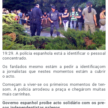
19:29. A polí­cia espanho­la está a iden­ti­fi­car o pes­soal
concentrado.
Os far­da­dos mes­mo estám a pedir a iden­ti­fi­caçom
a jor­na­lis­tas que nes­tes momen­tos estám a cubrir
o acto.
Começam a viver-se os pri­mei­ros momen­tos de ten­
som. A polí­cia arro­deou a praça e che­gá­rom mui­tas
mais carrinhas.
Governo espanhol proibe acto soli­dá­rio com os pre­
sos inde­pen­den­tis­tas galegos