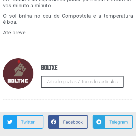
vos minu­to a minuto.
O sol brilha no céu de Com­pos­te­la e a tem­pe­ra­tu­ra
é boa.
Até bre­ve.
Boltxe
Artikulo guztiak / Todos los artículos
Twitter
Facebook
Telegram