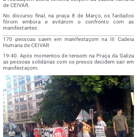
de CEIVAR.
No dis­cur­so final, na praça 8 de Março, os far­da­dos
fôrom embo­ra e evi­tá­rom o con­fron­to com as
manifestantes.
170 pes­soas saem em mani­fes­taçom na III Cadeia
Huma­na de CEIVAR
19:40. Após momen­tos de ten­som na Praça da Gali­za
as pes­soas soli­dá­rias com os pre­sos deci­dem sair em
manifestaçom.