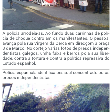
A polí­cia arro­deia-as. Ao fun­do duas carrinhas de polí­
cia de cho­que con­tro­lam os mani­fes­tan­tes. O pes­soal
ava­nça pola rua Vir­gem da Cer­ca em dire­cçom à praça
8 de Março. No cor­te­jo várias fotos de pre­sos inde­pen­
den­tis­tas gale­gos, umha fai­xa e berros pola sua liber­
da­de, con­tra a tor­tu­ra e con­tra a polí­ti­ca repres­si­va do
Esta­do espanhol.
Polí­cia espanho­la iden­ti­fi­ca pes­soal con­cen­tra­do polos
pre­sos independentistas