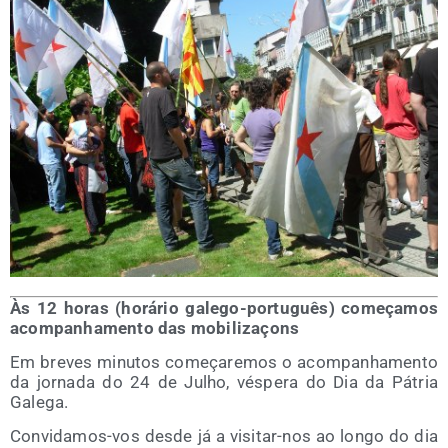
Às 12 horas (horá­rio gale­go-por­tu­guês) começa­mos
acom­panha­men­to das mobilizaçons
Em bre­ves minu­tos começa­re­mos o acom­panha­men­to
da jor­na­da do 24 de Julho, vés­pe­ra do Dia da Pátria
Galega.
Con­vi­da­mos-vos des­de já a visi­tar-nos ao lon­go do dia