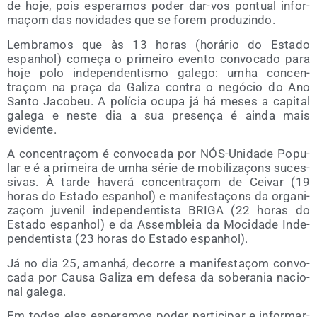
de hoje, pois espe­ra­mos poder dar-vos pon­tual infor­
maçom das novi­da­des que se forem produzindo.
Lem­bra­mos que às 13 horas (horá­rio do Esta­do
espanhol) começa o pri­mei­ro even­to con­vo­ca­do para
hoje polo inde­pen­den­tis­mo gale­go: umha con­cen­
traçom na praça da Gali­za con­tra o negó­cio do Ano
San­to Jaco­beu. A polí­cia ocu­pa já há meses a capi­tal
gale­ga e nes­te dia a sua pre­se­nça é ain­da mais
evidente.
A con­cen­traçom é con­vo­ca­da por NÓS-Uni­da­de Popu­
lar e é a pri­mei­ra de umha série de mobi­li­zaçons suces­
si­vas. À tar­de have­rá con­cen­traçom de Cei­var (19
horas do Esta­do espanhol) e mani­fes­taçons da orga­ni­
zaçom juve­nil inde­pen­den­tis­ta BRIGA (22 horas do
Esta­do espanhol) e da Assem­bleia da Moci­da­de Inde­
pen­den­tis­ta (23 horas do Esta­do espanhol).
Já no dia 25, amanhá, deco­rre a mani­fes­taçom con­vo­
ca­da por Cau­sa Gali­za em defe­sa da sobe­ra­nia nacio­
nal galega.
Em todas elas espe­ra­mos poder par­ti­ci­par e infor­mar-