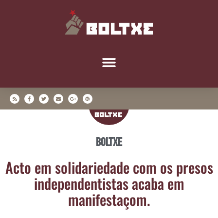
Boltxe
Acto em soli­da­rie­da­de com os pre­sos
inde­pen­den­tis­tas aca­ba em
manifestaçom.