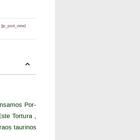
[jp_post_view]
en­sa­mos Por­
e Tor­tu­ra ,
raos tau­ri­nos