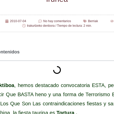
2010-07-04
No hay comentarios
Berriak
Irakurtzeko denbora / Tiempo de lectura: 2 min.
ontenidos
­ti­boa
, hemos des­ta­ca­do con­vo­ca­to­ria ESTA, p
r Que BASTA heno y una for­ma de Terro­ris­mo Est
Los Que Son Las con­tra­in­di­ca­cio­nes fies­tas y sa
i­na, la fies­ta tau­ri­na es
Tor­tu­ra .