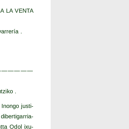
das A LA VENTA
arrería .
— — — — — —
utziko .
 Inon­go jus­ti­
iber­ti­ga­rria­
nt­ta Odol ixu­