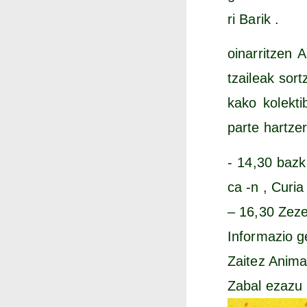
ri Barik .
oina­rritzen A
tzai­leak sor
ka­ko kolek­ti­
par­te har­tze
- 14,30 baz­ka
ca ‑n , Curia 
– 16,30 Zezen­
Infor­ma­zio g
Zai­tez Ani­ma
Zabal ezazu 