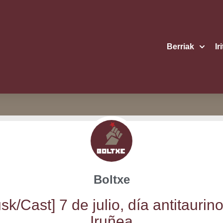
Berriak
Ir
Boltxe
sk/​Cast] 7 de julio, día anti­tau­rin
Iruñea