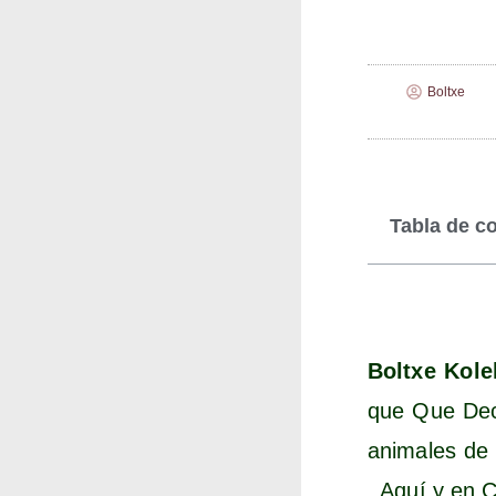
Boltxe
Tabla de c
Boltxe Kolek
que Que Deci
ani­ma­les de 
. Aquí y en Ch