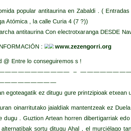
mi­da popu­lar anti­tau­ri­na en Zabal­di . ( Entra­
a Ató­mi­ca , la calle Curia 4 (7 ?))
r­cha anti­tau­ri­na Con elec­trotxa­ran­ga DESDE Nav
INFORMACIÓN :
www​.zezen​go​rri​.org
d @ Entre lo con­se­gui­re­mos s !
— — — — — — — — — — — – — — — — — — — 
— — — — — — — — —
tan ego­tea­ga­tik ez ditu­gu gure prin­tzi­pioak etxean 
­ran oina­rri­tu­ta­ko jaial­diak man­ten­tzeak ez Due­la
ste dugu . Guz­tion Artean horren diber­ti­ga­rriak edo d
er­na­ti­bak sor­tu ditu­gu Ahal , el mur­cié­la­go ta