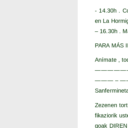
- 14.30h . Co
en La Hor­mi­g
– 16.30h . Ma
PARA MÁS 
Aní­ma­te , to
— — — — — 
— — — – — 
San­fer­mi­ne­
Zeze­nen tor­tu
fi­ka­zio­rik u
goak DIREN alt