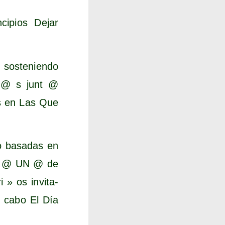
ci­pios Dejar
s­te­nien­do
d @ s junt @
das en Las Que
no basa­das en
ADA @ UN @ de
 » os invi­ta­
un cabo El Día