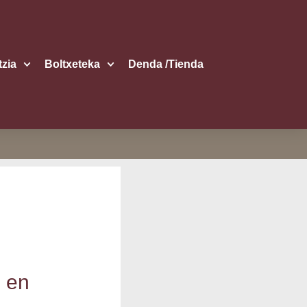
itzia
Boltxe­te­ka
Den­da /​Tien­da
o en