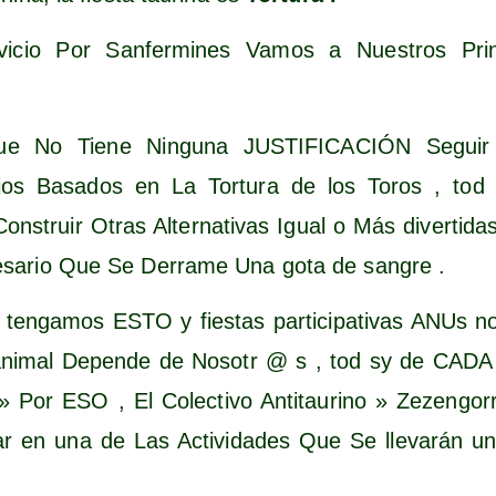
i­cio Por San­fer­mi­nes Vamos a Nues­tros Prin­
e No Tie­ne Nin­gu­na JUSTIFICACIÓN Seguir so
­jos Basa­dos en La Tor­tu­ra de los Toros , to
ns­truir Otras Alter­na­ti­vas Igual o Más diver­ti­
sa­rio Que Se Derra­me Una gota de sangre .
en­ga­mos ESTO y fies­tas par­ti­ci­pa­ti­vas ANUs 
o ani­mal Depen­de de Nosotr @ s , tod sy de C
Por ESO , El Colec­ti­vo Anti­tau­rino » Zezen­go­rri
i­par en una de Las Acti­vi­da­des Que Se lle­va­rán 