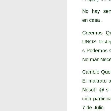
No hay ser­v
en casa .
Cree­mos Qu
UNOS fes­te
s Pode­mos Co
No mar Nece­
Cam­bie Que t
El mal­tra­t
Nosotr @ s » 
ción par­ti­c
7 de Julio.