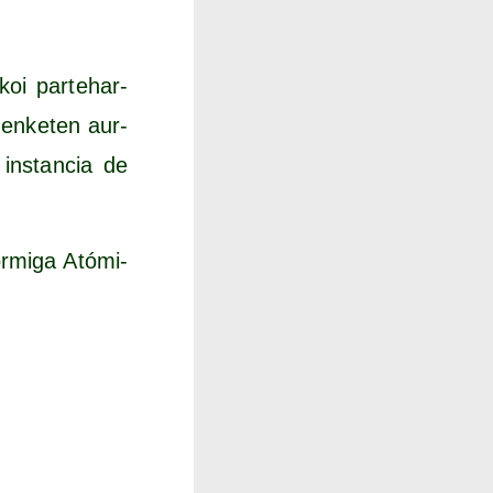
­koi par­tehar­
en­ke­ten aur­
a ins­tan­cia de
r­mi­ga Ató­mi­