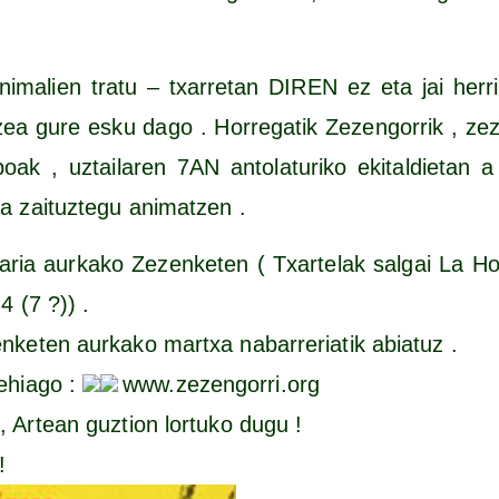
ni­ma­lien tra­tu – txa­rre­tan DIREN ez eta jai herri
­tzea gure esku dago . Horre­ga­tik Zezen­go­rrik , zez
boak , uztai­la­ren 7AN anto­la­tu­ri­ko eki­tal­die­tan 
­ra zai­tuz­te­gu animatzen .
­ria aur­ka­ko Zezen­ke­ten ( Txar­te­lak sal­gai La Ho
4 (7 ?)) .
ke­ten aur­ka­ko martxa naba­rre­ria­tik abiatuz .
ehia­go :
www​.zezen​go​rri​.org
, Artean guz­tion lor­tu­ko dugu !
!