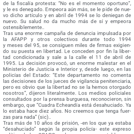
de la fis­ca­lía pro­tes­ta: “No es el momen­to opor­tuno”,
y le es dene­ga­do. Empeo­ra aún más, se le pide de nue­
vo dicho artícu­lo y en abril de 1994 se lo denie­gan de
nue­vo. Su salud no da mucho más de sí y empeo­ra
ostensiblemente..
Tras una enor­me cam­pa­ña de denun­cia impul­sa­da por
la AFAPP y otros colec­ti­vos duran­te todo 1994
y meses del 95, se con­si­guen miles de fir­mas exi­gien­
do su pues­ta en liber­tad. Le con­ce­den por fin la liber­
tad con­di­cio­na­da y sale a la calle el 11 de abril de
1995. La deci­sión pro­vo­có, un enor­me males­tar en el
Minis­te­rio de Jus­ti­cia e Inte­rior y, des­de lue­go, en las
poli­cías del Esta­do: “Este depar­ta­men­to no comen­ta
las deci­sio­nes de los jue­ces de vigi­lan­cia peni­ten­cia­ria,
pero es obvio que la liber­tad no se la hemos otor­ga­do
noso­tros”, dije­ron lite­ral­men­te. Los medios poli­cia­les
con­sul­ta­dos por la pren­sa bur­gue­sa, reco­no­cie­ron, sin
embar­go, que “Cua­dra Echean­día está desahu­cia­do. Ya
lo esta­ba hace diez años. No cree­mos que ten­ga fuer­
zas para nada” (sic)..
Tras más de 10 años de pri­sión, ‑en los que ya esta­ba
“desahu­cia­do” según la pro­pia poli­cía- este expre­so