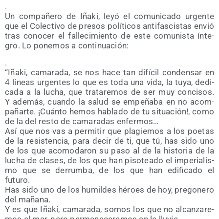
.
Un com­pa­ñe­ro de Iña­ki, leyó el comu­ni­ca­do urgen­te
que el Colec­ti­vo de pre­sos polí­ti­cos anti­fas­cis­tas envió
tras cono­cer el falle­ci­mien­to de este comu­nis­ta ínte­
gro. Lo pone­mos a continuación:
.
“Iña­ki, cama­ra­da, se nos hace tan difí­cil con­den­sar en
4 líneas urgen­tes lo que es toda una vida, la tuya, dedi­
ca­da a la lucha, que tra­ta­re­mos de ser muy con­ci­sos.
Y ade­más, cuan­do la salud se empe­ña­ba en no acom­
pa­ñar­te. ¡Cuán­to hemos habla­do de tu situa­ción!, como
de la del res­to de cama­ra­das enfermos…
Así que nos vas a per­mi­tir que pla­gie­mos a los poe­tas
de la resis­ten­cia, para decir de ti, que tú, has sido uno
de los que aco­mo­da­ron su paso al de la his­to­ria de la
lucha de cla­ses, de los que han piso­tea­do el impe­ria­lis­
mo que se derrum­ba, de los que han edi­fi­ca­do el
futuro.
Has sido uno de los humil­des héroes de hoy, pre­go­ne­ro
del mañana.
Y es que Iña­ki, cama­ra­da, somos los que no alcan­za­re­
mos el mar, pero per­ma­ne­ce­re­mos en la lluvia.