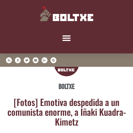
Boltxe
[Fotos] Emo­ti­va des­pe­di­da a un
comu­nis­ta enor­me, a Iña­ki Kua­dra-
Kimetz