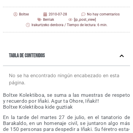
Boltxe
2010-07-28
No hay comentarios
Berriak
[jp_post_view]
Irakurtzeko denbora / Tiempo de lectura: 6 min.
Tabla de contenidos
No se ha encontrado ningún encabezado en esta
página.
Boltxe Kolek­ti­boa, se suma a las mues­tras de res­pe­to
y recuer­do por Iña­ki. Agur ta Oho­re, Iñaki!!
Boltxe Kolek­ti­boa kide guztiak
En la tar­de del mar­tes 27 de julio, en el tana­to­rio de
Bara­kal­do, en un home­na­je civil, se jun­ta­ron algo más
de 150 per­so­nas para des­pe­dir a Iña­ki. Su fére­tro esta­