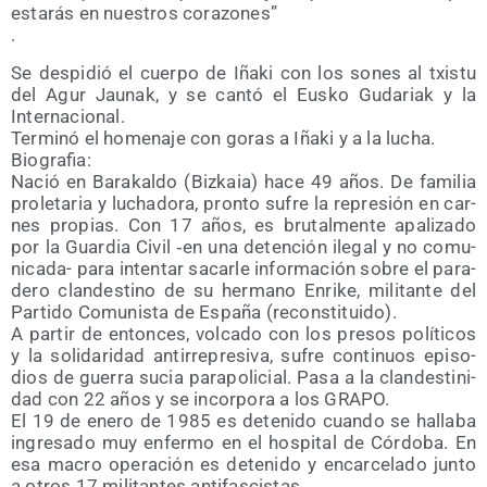
esta­rás en nues­tros corazones”
.
Se des­pi­dió el cuer­po de Iña­ki con los sones al txis­tu
del Agur Jau­nak, y se can­tó el Eus­ko Guda­riak y la
Internacional.
Ter­mi­nó el home­na­je con goras a Iña­ki y a la lucha.
Biografia:
Nació en Bara­kal­do (Biz­kaia) hace 49 años. De fami­lia
pro­le­ta­ria y lucha­do­ra, pron­to sufre la repre­sión en car­
nes pro­pias. Con 17 años, es bru­tal­men­te apa­li­za­do
por la Guar­dia Civil ‑en una deten­ción ile­gal y no comu­
ni­ca­da- para inten­tar sacar­le infor­ma­ción sobre el para­
de­ro clan­des­tino de su her­mano Enri­ke, mili­tan­te del
Par­ti­do Comu­nis­ta de Espa­ña (recons­ti­tui­do).
A par­tir de enton­ces, vol­ca­do con los pre­sos polí­ti­cos
y la soli­da­ri­dad anti­rre­pre­si­va, sufre con­ti­nuos epi­so­
dios de gue­rra sucia para­po­li­cial. Pasa a la clan­des­ti­ni­
dad con 22 años y se incor­po­ra a los GRAPO.
El 19 de enero de 1985 es dete­ni­do cuan­do se halla­ba
ingre­sa­do muy enfer­mo en el hos­pi­tal de Cór­do­ba. En
esa macro ope­ra­ción es dete­ni­do y encar­ce­la­do jun­to
a otros 17 mili­tan­tes antifascistas.