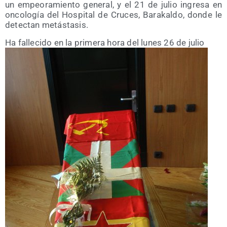
un empeo­ra­mien­to gene­ral, y el 21 de julio ingre­sa en
onco­lo­gía del Hos­pi­tal de Cru­ces, Bara­kal­do, don­de le
detec­tan metástasis.
Ha falle­ci­do en la pri­me­ra hora del lunes 26 de julio