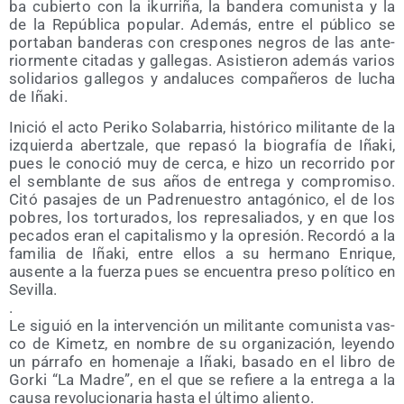
ba cubier­to con la iku­rri­ña, la ban­de­ra comu­nis­ta y la
de la Repú­bli­ca popu­lar. Ade­más, entre el públi­co se
por­ta­ban ban­de­ras con cres­po­nes negros de las ante­
rior­men­te cita­das y galle­gas. Asis­tie­ron ade­más varios
soli­da­rios galle­gos y anda­lu­ces com­pa­ñe­ros de lucha
de Iñaki.
Ini­ció el acto Peri­ko Sola­ba­rria, his­tó­ri­co mili­tan­te de la
izquier­da aber­tza­le, que repa­só la bio­gra­fía de Iña­ki,
pues le cono­ció muy de cer­ca, e hizo un reco­rri­do por
el sem­blan­te de sus años de entre­ga y com­pro­mi­so.
Citó pasa­jes de un Padre­nues­tro anta­gó­ni­co, el de los
pobres, los tor­tu­ra­dos, los repre­sa­lia­dos, y en que los
peca­dos eran el capi­ta­lis­mo y la opre­sión. Recor­dó a la
fami­lia de Iña­ki, entre ellos a su her­mano Enri­que,
ausen­te a la fuer­za pues se encuen­tra pre­so polí­ti­co en
Sevilla.
.
Le siguió en la inter­ven­ción un mili­tan­te comu­nis­ta vas­
co de Kimetz, en nom­bre de su orga­ni­za­ción, leyen­do
un párra­fo en home­na­je a Iña­ki, basa­do en el libro de
Gor­ki “La Madre”, en el que se refie­re a la entre­ga a la
cau­sa revo­lu­cio­na­ria has­ta el últi­mo aliento.