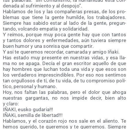
tus pala­bras: “sin comu­nis­mo, la huma­ni­dad está con­
de­na­da al sufri­mien­to y al despojo”.
Habla­mos de los y las com­pa­ñe­ras pre­sas, de los pro­
ble­mas que tie­ne la gen­te humil­de, los tra­ba­ja­do­res.
Siem­pre has sabi­do estar al lado de la gen­te, pre­gun­
tan­do, vol­can­do empa­tía y solidaridad.
Y reí­mos, por­que muy poca gen­te hay que con tan­tos
y tan­tos dolo­res y enfer­me­da­des, aún tuvie­ra siem­pre
buen humor y una son­ri­sa que compartir.
Y así te que­re­mos recor­dar, cama­ra­da y ami­go Iñaki.
Has esta­do muy pre­sen­te en nues­tras vidas, y esa lla­
ma no se apa­ga. Decía el gran escri­tor aque­llo de que
hay hom­bres que luchan toda una vida y que esos son
los ver­da­de­ros impres­cin­di­bles. Por eso nos sen­ti­mos
tan orgu­llo­sos de tí, de tu vida, de tu com­pro­mi­so polí­
ti­co, per­so­nal y humano.
Hoy, nos fal­tan las pala­bras, pero el dolor que aho­ga
nues­tras gar­gan­tas, no nos impi­de decir, bien alto
y claro:
IÑAKI, eus­ko gudaria!!!
IÑA­Ki, semi­lla de libertad!!!
Habla­mos, y el cora­zón rojo nos sale en el alien­to. Te
hemos que­ri­do, te que­re­mos y te que­rre­mos. Siem­pre