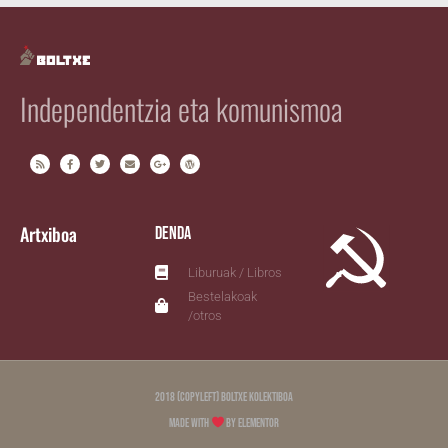
Independentzia eta komunismoa
Artxiboa
Denda
Liburuak / Libros
Bestelakoak
/otros
2018 (copyleft) Boltxe Kolektiboa
Made with
by Elementor