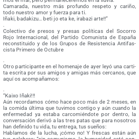
Cama­ra­da, nues­tro más pro­fun­do res­pe­to y cari­ño,
todo nues­tro amor y fuer­za para ti.
Iña­ki, bada­ki­zu… beti jo eta ke, ira­ba­zi arte!!”
.
Colec­ti­vo de pre­sos y pre­sas polí­ti­cas del Soco­rro
Rojo Inter­na­cio­nal, del Par­ti­do Comu­nis­ta de Espa­ña
recons­ti­tui­do y de los Gru­pos de Resis­ten­cia Anti­fas­
cis­ta Pri­me­ro de Octubre
.
Otro par­ti­ci­pan­te en el home­na­je de ayer leyó una car­ti­
ta escri­ta por sus ami­gos y ami­gas más cer­ca­nos, que
aquí os acompañamos:
.
“Kai­xo Iñaki!!!
Aún recor­da­mos cómo hace poco más de 2 meses, en
la comi­da últi­ma que tuvi­mos con­ti­go y aún cuan­do la
enfer­me­dad ya esta­ba car­co­mién­do­te por den­tro, la
con­ver­sa­ción deri­vó a las tres patas que para noso­tros
han defi­ni­do tu vida, tu entre­ga, tus sueños:
Habla­mos de la lucha, ¡cómo no! Y fres­cas están aún