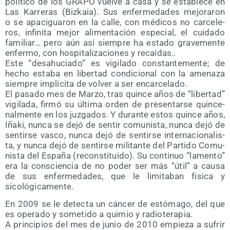
polí­ti­co de los GRAPO vuel­ve a casa y se esta­ble­ce en
Las Karre­ras (Biz­kaia). Sus enfer­me­da­des mejo­ra­ron
o se apa­ci­gua­ron en la calle, con médi­cos no car­ce­le­
ros, infi­ni­ta mejor ali­men­ta­ción espe­cial, el cui­da­do
fami­liar… pero aún así siem­pre ha esta­do gra­ve­men­te
enfer­mo, con hos­pi­ta­li­za­cio­nes y recaídas..
Este “desahu­cia­do” es vigi­la­do cons­tan­te­men­te; de
hecho esta­ba en liber­tad con­di­cio­nal con la ame­na­za
siem­pre implí­ci­ta de vol­ver a ser encarcelado.
El pasa­do mes de Mar­zo, tras quin­ce años de “liber­tad”
vigi­la­da, fir­mó su últi­ma orden de pre­sen­tar­se quin­ce­
nal­men­te en los juz­ga­dos. Y duran­te estos quin­ce años,
Iña­ki, nun­ca se dejó de sen­tir comu­nis­ta, nun­ca dejó de
sen­tir­se vas­co, nun­ca dejó de sen­tir­se inter­na­cio­na­lis­
ta, y nun­ca dejó de sen­tir­se mili­tan­te del Par­ti­do Comu­
nis­ta del Espa­ña (recons­ti­tui­do). Su con­ti­nuo “lamen­to”
era la cons­cien­cia de no poder ser más “útil” a cau­sa
de sus enfer­me­da­des, que le limi­ta­ban físi­ca y
sicológicamente.
En 2009 se le detec­ta un cán­cer de estó­ma­go, del que
es ope­ra­do y some­ti­do a qui­mio y radioterapia.
A prin­ci­pios del mes de junio de 2010 empie­za a sufrir