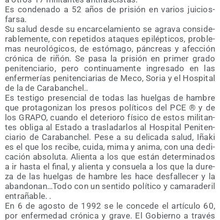
Es con­de­na­do a 52 años de pri­sión en varios juicios-
farsa.
Su salud des­de su encar­ce­la­mien­to se agra­va con­si­de­
ra­ble­men­te, con repe­ti­dos ata­ques epi­lép­ti­cos, pro­ble­
mas neu­ro­ló­gi­cos, de estó­ma­go, pán­creas y afec­ción
cró­ni­ca de riñón. Se pasa la pri­sión en pri­mer gra­do
peni­ten­cia­rio, pero con­ti­nua­men­te ingre­sa­do en las
enfer­me­rías peni­ten­cia­rias de Meco, Soria y el Hos­pi­tal
de la de Carabanchel..
Es tes­ti­go pre­sen­cial de todas las huel­gas de ham­bre
que pro­ta­go­ni­zan los pre­sos polí­ti­cos del PCE ® y de
los GRAPO, cuan­do el dete­rio­ro físi­co de estos mili­tan­
tes obli­ga al Esta­do a tras­la­dar­los al Hos­pi­tal Peni­ten­
cia­rio de Cara­ban­chel. Pese a su deli­ca­da salud, Iña­ki
es el que los reci­be, cui­da, mima y ani­ma, con una dedi­
ca­ción abso­lu­ta. Alien­ta a los que están deter­mi­na­dos
a ir has­ta el final, y alien­ta y con­sue­la a los que la dure­
za de las huel­gas de ham­bre les hace des­fa­lle­cer y la
abandonan…Todo con un sen­ti­do polí­ti­co y cama­ra­de­ril
entrañable. .
En 6 de agos­to de 1992 se le con­ce­de el artícu­lo 60,
por enfer­me­dad cró­ni­ca y gra­ve. El Gobierno a tra­vés