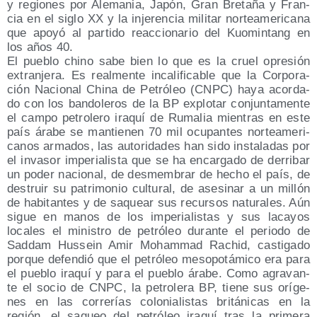
y regio­nes por Ale­ma­nia, Japón, Gran Bre­ta­ña y Fran­
cia en el siglo XX y la inje­ren­cia mili­tar nor­te­ame­ri­ca­na
que apo­yó al par­ti­do reac­cio­na­rio del Kuo­min­tang en
los años 40.
El pue­blo chino sabe bien lo que es la cruel opre­sión
extran­je­ra. Es real­men­te inca­li­fi­ca­ble que la Cor­po­ra­
ción Nacio­nal Chi­na de Petró­leo (CNPC) haya acor­da­
do con los ban­do­le­ros de la BP explo­tar con­jun­ta­men­te
el cam­po petro­le­ro ira­quí de Ruma­lia mien­tras en este
país ára­be se man­tie­nen 70 mil ocu­pan­tes nor­te­ame­ri­
ca­nos arma­dos, las auto­ri­da­des han sido ins­ta­la­das por
el inva­sor impe­ria­lis­ta que se ha encar­ga­do de derri­bar
un poder nacio­nal, de des­mem­brar de hecho el país, de
des­truir su patri­mo­nio cul­tu­ral, de ase­si­nar a un millón
de habi­tan­tes y de saquear sus recur­sos natu­ra­les. Aún
sigue en manos de los impe­ria­lis­tas y sus laca­yos
loca­les el minis­tro de petró­leo duran­te el perio­do de
Sad­dam Hus­sein Amir Moham­mad Rachid, cas­ti­ga­do
por­que defen­dió que el petró­leo meso­po­tá­mi­co era para
el pue­blo ira­quí y para el pue­blo ára­be. Como agra­van­
te el socio de CNPC, la petro­le­ra BP, tie­ne sus orí­ge­
nes en las corre­rías colo­nia­lis­tas bri­tá­ni­cas en la
región, el saqueo del petró­leo ira­quí tras la pri­me­ra