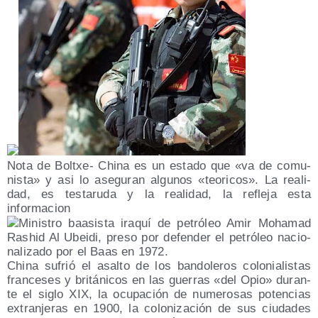
Nota de Boltxe- Chi­na es un esta­do que «va de comu­
nis­ta» y asi lo ase­gu­ran algu­nos «teo­ri­cos». La reali­
dad, es tes­ta­ru­da y la reali­dad, la refle­ja esta
informacion
Minis­tro baa­sis­ta ira­quí de petró­leo Amir Moha­mad
Rashid Al Ubei­di, pre­so por defen­der el petró­leo nacio­
na­li­za­do por el Baas en 1972.
Chi­na sufrió el asal­to de los ban­do­le­ros colo­nia­lis­tas
fran­ce­ses y bri­tá­ni­cos en las gue­rras «del Opio» duran­
te el siglo XIX, la ocu­pa­ción de nume­ro­sas poten­cias
extran­je­ras en 1900, la colo­ni­za­ción de sus ciu­da­des