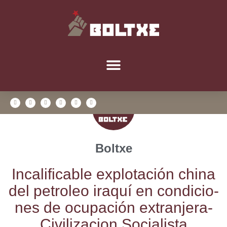
Boltxe
Inca­li­fi­ca­ble explo­ta­ción chi­na
del petro­leo ira­quí en con­di­cio­
nes de ocu­pa­ción extran­je­ra-
Civi­li­za­cion Socialista