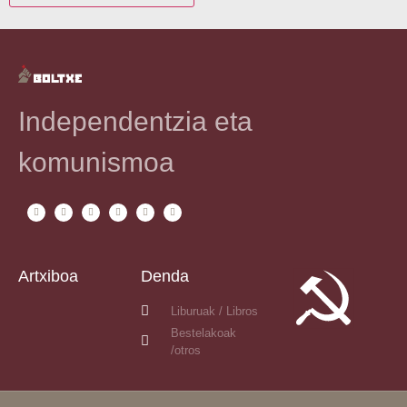
Independentzia eta
komunismoa
Artxiboa
Denda
Liburuak / Libros
Bestelakoak
/otros