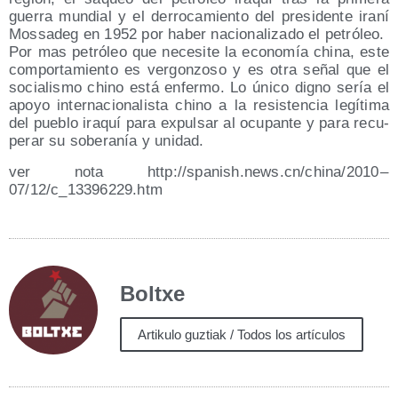
gue­rra mun­dial y el derro­ca­mien­to del pre­si­den­te ira­ní
Mos­sa­deg en 1952 por haber nacio­na­li­za­do el petró­leo.
Por mas petró­leo que nece­si­te la eco­no­mía chi­na, este
com­por­ta­mien­to es ver­gon­zo­so y es otra señal que el
socia­lis­mo chino está enfer­mo. Lo úni­co digno sería el
apo­yo inter­na­cio­na­lis­ta chino a la resis­ten­cia legí­ti­ma
del pue­blo ira­quí para expul­sar al ocu­pan­te y para recu­
pe­rar su sobe­ra­nía y unidad.
ver nota http://​spa​nish​.news​.cn/​c​h​i​n​a​/​2​010 –
07/12/c_13396229.htm
Boltxe
Artikulo guztiak / Todos los artículos