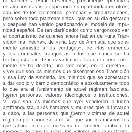
do vuel­ven a estar pre­sen­tes, ple­na­men­te ope­ra­ti­vos
en algu­nos casos o espe­ran­do su opor­tu­ni­dad en otros,
algu­nos de los ele­men­tos ‑per­so­nas y orga­ni­za­cio­nes,
pero sobre todo plan­tea­mien­tos- que en su dia ges­ta­ron
y des­pues han veni­do ges­tio­nan­do el mode­lo de impu­
ni­dad espa­ñol. Es tan cla­ri­fi­ca­dor como ver­gon­zo­so ver
el opor­tu­nis­mo de quie­nes aho­ra hablan de «una Tran­
si­ción mal hecha», de «una Ley de Amnis­tia que sola­
men­te amnis­tió a los ver­du­gos», de «los crí­me­nes
y los cri­mi­na­les fran­quis­tas a los que nun­ca se ha
hecho jus­ti­cia», de «las vic­ti­mas a las que cons­cien­te­
men­te se ha deja­do, una vez más, en la cune­ta»…
y ver que son los mis­mos que dise­ña­ron esa Tran­si­ción
y esa Ley de Amnis­tia, los mis­mos que se apres­ta­ron
a dar cobi­jo y bar­niz demo­crá­ti­co a abso­lu­ta­men­te todo
lo que era el fun­da­men­to de aquel régi­men fas­cis­ta,
fue­ran per­so­nas, valo­res ideo­ló­gi­cos o ins­ti­tu­cio­nes.
er
V
que son los mis­mos que ayer ven­die­ron la lucha
anti­fran­quis­ta, a los hom­bres y muje­res que la lle­va­ron
a cabo, a las per­so­nas que fue­ron vic­ti­mas de aquel
er
régi­men por opo­ner­se a él. V
que son los mis­mos los
que aho­ra inten­tan nue­va­men­te ven­der tam­bien la
memo­ria de aque­lla lucha, los valo­res que la sus­ten­ta­