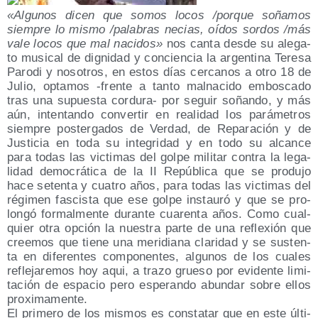
«Algu­nos dicen que somos locos /​por­que soña­mos
siem­pre lo mis­mo /​pala­bras necias, oídos sor­dos /​más
vale locos que mal naci­dos»
nos can­ta des­de su ale­ga­
to musi­cal de dig­ni­dad y con­cien­cia la argen­ti­na Tere­sa
Paro­di y noso­tros, en estos días cer­ca­nos a otro 18 de
Julio, opta­mos ‑fren­te a tan­to malna­ci­do embos­ca­do
tras una supues­ta cor­du­ra- por seguir soñan­do, y más
aún, inten­tan­do con­ver­tir en reali­dad los pará­me­tros
siem­pre pos­ter­ga­dos de Ver­dad, de Repa­ra­ción y de
Jus­ti­cia en toda su inte­gri­dad y en todo su alcan­ce
para todas las vic­ti­mas del gol­pe mili­tar con­tra la lega­
li­dad demo­crá­ti­ca de la II Repú­bli­ca que se pro­du­jo
hace seten­ta y cua­tro años, para todas las vic­ti­mas del
régi­men fas­cis­ta que ese gol­pe ins­tau­ró y que se pro­
lon­gó for­mal­men­te duran­te cua­ren­ta años. Como cual­
quier otra opción la nues­tra par­te de una refle­xión que
cree­mos que tie­ne una meri­dia­na cla­ri­dad y se sus­ten­
ta en dife­ren­tes com­po­nen­tes, algu­nos de los cua­les
refle­ja­re­mos hoy aqui, a tra­zo grue­so por evi­den­te limi­
ta­ción de espa­cio pero espe­ran­do abun­dar sobre ellos
pro­xi­ma­men­te.
El pri­me­ro de los mis­mos es cons­ta­tar que en este últi­