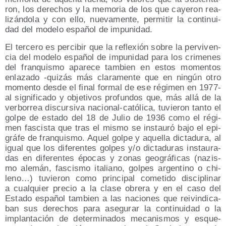
ron, los dere­chos y la memo­ria de los que caye­ron rea­
li­zán­do­la y con ello, nue­va­men­te, per­mi­tir la con­ti­nui­
dad del mode­lo espa­ñol de impunidad.
El ter­ce­ro es per­ci­bir que la refle­xión sobre la per­vi­ven­
cia del mode­lo espa­ñol de impu­ni­dad para los cri­me­nes
del fran­quis­mo apa­re­ce tam­bien en estos momen­tos
enla­za­do ‑qui­zás más cla­ra­men­te que en nin­gún otro
momen­to des­de el final for­mal de ese régi­men en 1977-
al sig­ni­fi­ca­do y obje­ti­vos pro­fun­dos que, más allá de la
ver­bo­rrea dis­cur­si­va nacio­nal-cató­li­ca, tuvie­ron tan­to el
gol­pe de esta­do del 18 de Julio de 1936 como el régi­
men fas­cis­ta que tras el mis­mo se ins­tau­ró bajo el epi­
grá­fe de fran­quis­mo. Aquel gol­pe y aque­lla dic­ta­du­ra, al
igual que los dife­ren­tes gol­pes y/​o dic­ta­du­ras ins­tau­ra­
das en dife­ren­tes épo­cas y zonas geo­grá­fi­cas (nazis­
mo ale­mán, fas­cis­mo ita­liano, gol­pes argen­tino o chi­
leno…) tuvie­ron como prin­ci­pal come­ti­do dis­ci­pli­nar
a cual­quier pre­cio a la cla­se obre­ra y en el caso del
Esta­do espa­ñol tam­bien a las nacio­nes que rei­vin­di­ca­
ban sus dere­chos para ase­gu­rar la con­ti­nui­dad o la
implan­ta­ción de deter­mi­na­dos meca­nis­mos y esque­