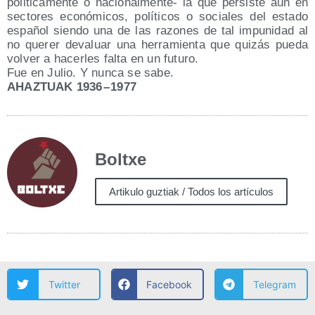
poli­ti­ca­men­te o nacio­nal­men­te- la que per­sis­te aún en
sec­to­res eco­nó­mi­cos, polí­ti­cos o socia­les del esta­do
espa­ñol sien­do una de las razo­nes de tal impu­ni­dad al
no que­rer deva­luar una herra­mien­ta que qui­zás pue­da
vol­ver a hacer­les fal­ta en un futuro.
Fue en Julio. Y nun­ca se sabe.
AHAZTUAK 1936 – 1977
Boltxe
Artikulo guztiak / Todos los artículos
Twitter
Facebook
Telegram