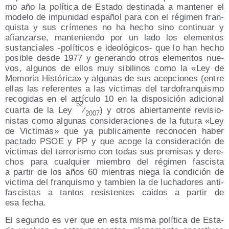
mo año la polí­ti­ca de Esta­do des­ti­na­da a man­te­ner el
mode­lo de impu­ni­dad espa­ñol para con el régi­men fran­
quis­ta y sus crí­me­nes no ha hecho sino con­ti­nuar y
afian­zar­se, man­te­nien­do por un lado los ele­men­tos
sus­tan­cia­les ‑polí­ti­cos e ideo­ló­gi­cos- que lo han hecho
posi­ble des­de 1977 y gene­ran­do otros ele­men­tos nue­
vos, algu­nos de ellos muy sibi­li­nos como la «Ley de
Memo­ria His­tó­ri­ca» y algu­nas de sus acep­cio­nes (entre
ellas las refe­ren­tes a las vic­ti­mas del tar­do­fran­quis­mo
reco­gi­das en el artícu­lo 10 en la dis­po­si­ción adi­cio­nal
52
cuar­ta de la Ley
⁄
) y otros abier­ta­men­te revi­sio­
2007
nis­tas como algu­nas con­si­de­ra­cio­nes de la futu­ra «Ley
de Vic­ti­mas» que ya publi­ca­men­te reco­no­cen haber
pac­ta­do PSOE y PP y que aco­ge la con­si­de­ra­ción de
vic­ti­mas del terro­ris­mo con todas sus pre­mi­sas y dere­
chos para cual­quier miem­bro del régi­men fas­cis­ta
a par­tir de los años 60 mien­tras nie­ga la con­di­ción de
vic­ti­ma del fran­quis­mo y tam­bien la de lucha­do­res anti­
fas­cis­tas a tan­tos resis­ten­tes cai­dos a par­tir de
esa fecha.
El segun­do es ver que en esta mis­ma polí­ti­ca de Esta­