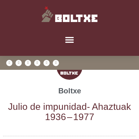
Boltxe
Julio de impu­ni­dad- Ahaz­tuak
1936 – 1977