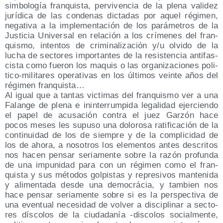
sim­bo­lo­gía fran­quis­ta, per­vi­ven­cia de la ple­na vali­dez
jurí­di­ca de las con­de­nas dic­ta­das por aquel régi­men,
nega­ti­va a la imple­men­ta­ción de los pará­me­tros de la
Jus­ti­cia Uni­ver­sal en rela­ción a los crí­me­nes del fran­
quis­mo, inten­tos de cri­mi­na­li­za­ción y/​u olvi­do de la
lucha de sec­to­res impor­tan­tes de la resis­ten­cia anti­fas­
cis­ta como fue­ron los maquis o las orga­ni­za­cio­nes poli­
ti­co-mili­ta­res ope­ra­ti­vas en los últi­mos vein­te años del
régi­men franquista…
Al igual que a tan­tas vic­ti­mas del fran­quis­mo ver a una
Falan­ge de ple­na e inin­te­rrum­pi­da lega­li­dad ejer­cien­do
el papel de acu­sa­ción con­tra el juez Gar­zón hace
pocos meses les supu­so una dolo­ro­sa rati­fi­ca­ción de la
con­ti­nui­dad de los de siem­pre y de la com­pli­ci­dad de
los de aho­ra, a noso­tros los ele­men­tos antes des­cri­tos
nos hacen pen­sar seria­men­te sobre la razón pro­fun­da
de una impu­ni­dad para con un régi­men como el fran­
quis­ta y sus méto­dos gol­pis­tas y repre­si­vos man­te­ni­da
y ali­men­ta­da des­de una demo­crá­cia, y tam­bien nos
hace pen­sar seria­men­te sobre si es la pers­pec­ti­va de
una even­tual nece­si­dad de vol­ver a dis­ci­pli­nar a sec­to­
res dís­co­los de la ciu­da­da­nía ‑dis­co­los social­men­te,