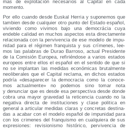
mas de explo­ta­ción nece­sa­rios al Capi­tal en cada
momento.
Por ello cuan­do des­de Eus­kal Herria y supo­ne­mos que
tam­bien des­de cual­quier otro pun­to del Esta­do espa­ñol,
vivien­do como vivi­mos bajo una demo­crá­cia cuya
ende­ble cali­dad en muchos aspec­tos esta direc­ta­men­te
rela­cio­na­da con la per­vi­ven­cia de ese mode­lo de impu­
ni­dad para el régi­men fran­quis­ta y sus crí­me­nes, lee­
mos las pala­bras de Durao Barro­so, actual Pre­si­den­te
de la Comi­sión Euro­pea, refi­rién­do­se a varios esta­dos
euro­peos entre ellos el espa­ñol en el sen­ti­do de que si
no se implan­tan las medi­das eco­nó­mi­cas bru­tal­men­te
neo­li­be­ra­les que el Capi­tal recla­ma, en dichos esta­dos
podría «des­apa­re­cer la demo­cra­cia como la cono­ce­
mos actual­men­te» no pode­mos sino tomar nota
y denun­ciar que es des­de esa pers­pec­ti­va des­de don­de
cobra una mayor gra­ve­dad la reti­cen­cia cuan­do no la
nega­ti­va direc­ta de ins­ti­tu­cio­nes y cla­se poli­ti­ca en
gene­ral a arti­cu­lar medi­das cla­ras y con­cre­tas des­ti­na­
das a aca­bar con el mode­lo espa­ñol de impu­ni­dad para
con los cri­me­nes del fran­quis­mo en cual­quie­ra de sus
expre­sio­nes: revi­sio­nis­mo his­tó­ri­co, per­vi­ven­cia de