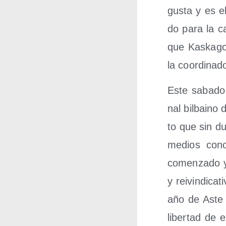
gus­ta y es el
do para la cap
que Kas­ka­go­
la coor­di­na­
Este saba­do,
nal bil­baino
to que sin dud
medios cono­
comen­za­do ya
y rei­vin­di­c
año de Aste N
liber­tad de 