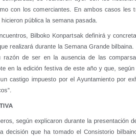
­mo con los comer­cian­tes. En ambos casos les tras
que hicie­ron públi­ca la sema­na pasada.
uen­tros, Bil­bo­ko Kon­par­tsak defi­ni­rá y con­cre­ta­
que rea­li­za­rá duran­te la Sema­na Gran­de bil­bai­na.
u razón de ser en la ausen­cia de las com­par­sas 
o­te en la edi­ción fes­ti­va de este año y que, según 
 un cas­ti­go impues­to por el Ayun­ta­mien­to por exh
cos”.
TIVA
­ros, según expli­ca­ron duran­te la pre­sen­ta­ción de la
a deci­sión que ha toma­do el Con­sis­to­rio bil­bai