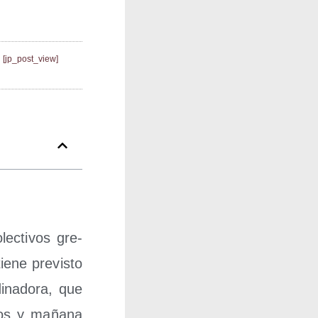
[jp_post_view]
ec­ti­vos gre­
e­ne pre­vis­to
­na­do­ra, que
­ros y maña­na