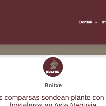
Berriak
Ir
Boltxe
s com­par­sas son­dean plan­te con 
hos­te­le­ros en Aste Nagusia