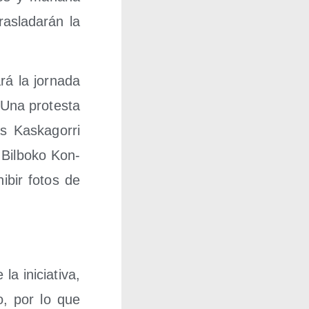
­la­da­rán la
rá la jor­na­da
 Una pro­tes­ta
Kas­ka­go­rri
Bil­bo­ko Kon­
i­bir fotos de
 ini­cia­ti­va,
no, por lo que