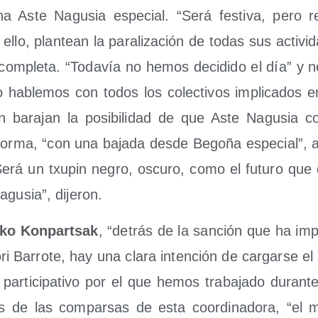
una Aste Nagu­sia espe­cial. “Será fes­ti­va, pero rei­vi
 ello, plan­tean la para­li­za­ción de todas sus acti­vi­
 com­ple­ta. “Toda­vía no hemos deci­di­do el día” y 
 hable­mos con todos los colec­ti­vos impli­ca­dos
n bara­jan la posi­bi­li­dad de que Aste Nagu­sia 
or­ma, “con una baja­da des­de Bego­ña espe­cial”, a
 “Será un txu­pin negro, oscu­ro, como el futu­ro que 
agu­sia”, dijeron.
o­ko Kon­par­tsak
, “detrás de la san­ción que ha im
o­ri Barro­te, hay una cla­ra inten­ción de car­gar­se el 
par­ti­ci­pa­ti­vo por el que hemos tra­ba­ja­do duran
 de las com­par­sas de esta coor­di­na­do­ra, “el 