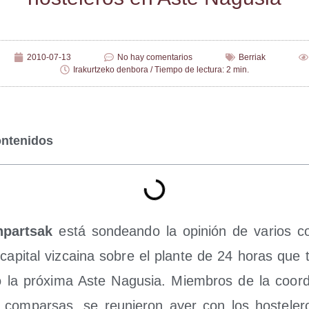
2010-07-13
No hay comentarios
Berriak
Irakurtzeko denbora / Tiempo de lectura: 2 min.
ontenidos
n­par­tsak
está son­dean­do la opi­nión de varios col
capi­tal viz­cai­na sobre el plan­te de 24 horas que ti
o la pró­xi­ma Aste Nagu­sia. Miem­bros de la coor­di
com­par­sas, se reu­nie­ron ayer con los hos­te­le