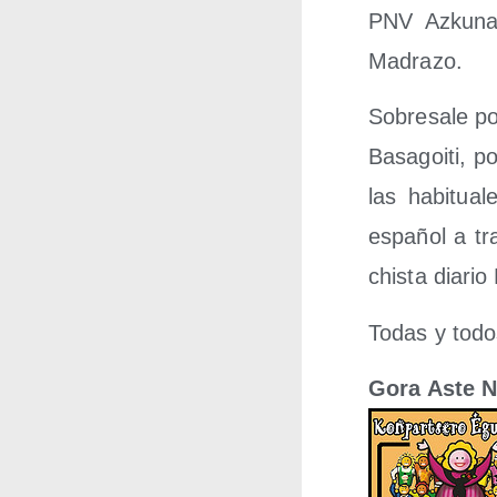
PNV Azku­na 
Madrazo.
Sobre­sa­le po
Basa­goi­ti, po
las habi­tua­
espa­ñol a tra
chis­ta dia­ri
Todas y todos
Gora Aste N