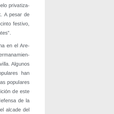
o pri­va­ti­za­
sak. A pesar de
n­to fes­ti­vo,
ntes”.
­na en el Are­
er­ma­na­mien­
villa. Algu­nos
pu­la­res han
las popu­la­res
di­ción de este
defen­sa de la
el alca­de del