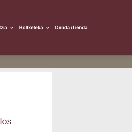
itzia
Boltxe­te­ka
Den­da /​Tien­da
los