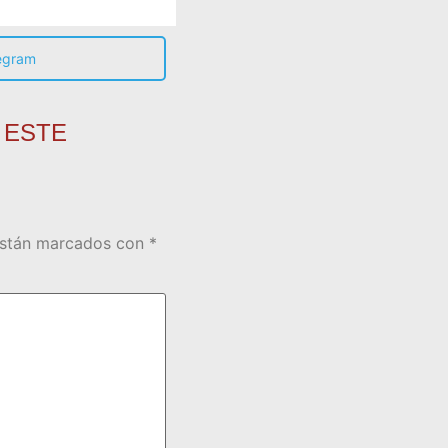
egram
 ESTE
están marcados con
*