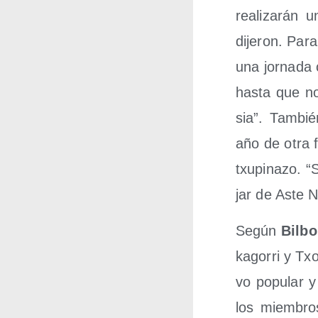
rea­li­za­rán 
dije­ron. Para
una jor­na­da
has­ta que no
sia”. Tam­bié
año de otra f
txu­pi­na­zo.
jar de Aste N
Según
Bil­b
ka­go­rri y Tx
vo popu­lar y 
los miem­bros