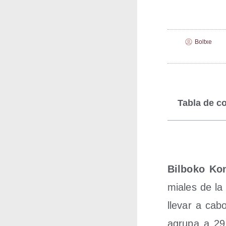
Boltxe
Tabla de c
Bil­bo­ko Ko
mia­les de la 
lle­var a cab
agru­pa a 29 