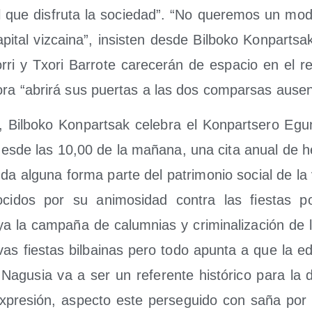
 que dis­fru­ta la socie­dad”. “No que­re­mos un mode­l
i­tal viz­cai­na”, insis­ten des­de Bil­bo­ko Kon­par­t
rri y Txo­ri Barro­te care­ce­rán de espa­cio en el reci
do­ra “abri­rá sus puer­tas a las dos com­par­sas ause
 Bil­bo­ko Kon­par­tsak cele­bra el Kon­par­tse­ro Egu
 des­de las 10,00 de la maña­na, una cita anual de h
a algu­na for­ma par­te del patri­mo­nio social de la 
ci­dos por su ani­mo­si­dad con­tra las fies­tas po
 la cam­pa­ña de calum­nias y cri­mi­na­li­za­ción de 
a­ti­vas fies­tas bil­bai­nas pero todo apun­ta a que la e
agu­sia va a ser un refe­ren­te his­tó­ri­co para la 
expre­sión, aspec­to este per­se­gui­do con saña por 