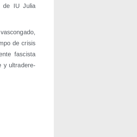
” de IU Julia
 vas­con­ga­do,
em­po de cri­sis
­te fas­cis­ta
 y ultra­de­re­