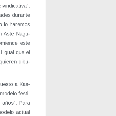
n­di­ca­ti­va”,
da­des duran­te
no lo hare­mos
 en Aste Nagu­
comien­ce este
l igual que el
quie­ren dibu­
pues­to a Kas­
mode­lo fes­ti­
­te años”. Para
mode­lo actual