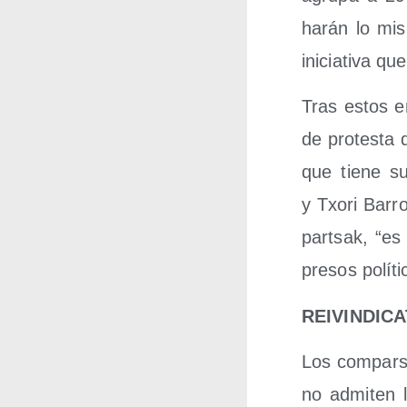
harán lo mis
ini­cia­ti­va 
Tras estos enc
de pro­tes­ta 
que tie­ne s
y Txo­ri Barr
par­tsak, “es
pre­sos políti
REIVINDICA
Los com­par­se
no admi­ten l