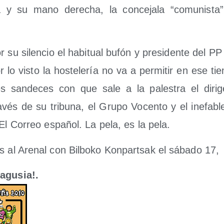
y su mano dere­cha, la con­ce­ja­la “comu­nis­ta
r su silen­cio el habi­tual bufón y pre­si­den­te del PP
r lo vis­to la hos­te­le­ría no va a per­mi­tir en ese ti
les san­de­ces con que sale a la pales­tra el diri­gen
­vés de su tri­bu­na, el Gru­po Vocen­to y el inefa­ble
o El Correo espa­ñol. La pela, es la pela.
 al Are­nal con Bil­bo­ko Kon­par­tsak el sába­do 17,
agusia!.