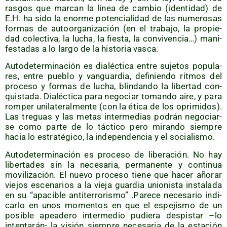
ras­gos que mar­can la línea de cam­bio (iden­ti­dad) de
E.H. ha sido la enor­me poten­cia­li­dad de las nume­ro­sas
for­mas de auto­or­ga­ni­za­ción (en el tra­ba­jo, la pro­pie­
dad colec­ti­va, la lucha, la fies­ta, la con­vi­ven­cia…) mani­
fes­ta­das a lo lar­go de la his­to­ria vasca.
Auto­de­ter­mi­na­ción es dia­léc­ti­ca entre suje­tos popu­la­
res, entre pue­blo y van­guar­dia, defi­nien­do rit­mos del
pro­ce­so y for­mas de lucha, blin­dan­do la liber­tad con­
quis­ta­da. Dia­léc­ti­ca para nego­ciar toman­do aire, y para
rom­per uni­la­te­ral­men­te (con la éti­ca de los opri­mi­dos).
Las tre­guas y las metas inter­me­dias podrán nego­ciar­
se como par­te de lo tác­ti­co pero miran­do siem­pre
hacia lo estra­té­gi­co, la inde­pen­den­cia y el socialismo.
Auto­de­ter­mi­na­ción es pro­ce­so de libe­ra­ción. No hay
liber­ta­des sin la nece­sa­ria, per­ma­nen­te y con­ti­nua
movi­li­za­ción. El nue­vo pro­ce­so tie­ne que hacer año­rar
vie­jos esce­na­rios a la vie­ja guar­dia unio­nis­ta ins­ta­la­da
en su “apa­ci­ble anti­te­rro­ris­mo” .Pare­ce nece­sa­rio indi­
car­lo en unos momen­tos en que el espe­jis­mo de un
posi­ble apea­de­ro inter­me­dio pudie­ra des­pis­tar –lo
inten­ta­rán- la visión siem­pre nece­sa­ria de la esta­ción