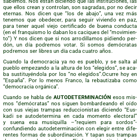
sabe­mos. Nos están dicien­do que las ins­ti­tu­cio­nes, las
que ellos crean y con­tro­lan, son sagra­das, por no decir
eter­nas. Nos dicen que “los de aba­jo”, una vez más
tene­mos que obe­de­cer, para seguir vivien­do en paz,
para tener aquel vie­jo cer­ti­fi­ca­do de bue­na con­duc­ta
(en el fran­quis­mo lo daban los caci­ques del “movi­mien­
to”) Y nos dicen que si nos arro­di­lla­mos pidien­do per­
dón, un día podre­mos votar. Si somos demó­cra­tas
podre­mos ser libres un día cada cua­tro años.
Cuan­do la demo­cra­cia ya no es pue­blo, y se sal­ta al
pue­blo empe­zan­do a la altu­ra de los “ele­gi­dos”, se aca­
ba sus­ti­tu­yén­do­la por los “no elegidos”.Ocurre hoy en
“Espa­ña”. Por lo menos Fran­co, la rebau­ti­za­ba como
“demo­cra­cia orgánica”.
Cuan­do se habla de
AUTODETERMINACIÓN
esos mis­
mos “demó­cra­tas” nos siguen bom­bar­dean­do el oído
con sus vie­jas tram­pas reduc­cio­nis­tas dicien­do “Eus­
ka­di se auto­de­ter­mi­na en cada momen­to elec­to­ral”
y sue­na esa musi­qui­lla –“requiem para sordos”-
confundiendo auto­de­ter­mi­na­ción con ele­gir entre dife­
ren­tes for­mas de subor­di­na­ción. Y tapan sus tram­pas