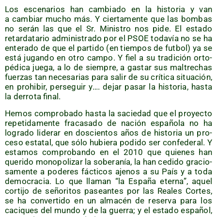
Los esce­na­rios han cam­bia­do en la his­to­ria y van
a cam­biar mucho más. Y cier­ta­men­te que las bom­bas
no serán las que el Sr. Minis­tro nos pide. El esta­do
retar­da­ta­rio admi­nis­tra­do por el PSOE toda­vía no se ha
ente­ra­do de que el par­ti­do (en tiem­pos de fut­bol) ya se
está jugan­do en otro cam­po. Y fiel a su tra­di­ción orto­
pé­di­ca jue­ga, a lo de siem­pre, a gas­tar sus mal­tre­chas
fuer­zas tan nece­sa­rias para salir de su crí­ti­ca situa­ción,
en prohi­bir, per­se­guir y…. dejar pasar la his­to­ria, has­ta
la derro­ta final.
Hemos com­pro­ba­do has­ta la sacie­dad que el pro­yec­to
repe­ti­da­men­te fra­ca­sa­do de nación espa­ño­la no ha
logra­do lide­rar en dos­cien­tos años de his­to­ria un pro­
ce­so esta­tal, que sólo hubie­ra podi­do ser con­fe­de­ral. Y
esta­mos com­pro­ban­do en el 2010 que quie­nes han
que­ri­do mono­po­li­zar la sobe­ra­nía, la han cedi­do gra­cio­
sa­men­te a pode­res fác­ti­cos aje­nos a su País y a toda
demo­cra­cia. Lo que lla­man “la Espa­ña eter­na”, aquel
cor­ti­jo de seño­ri­tos pasean­tes por las Reales Cor­tes,
se ha con­ver­ti­do en un alma­cén de reser­va para los
caci­ques del mun­do y de la gue­rra; y el esta­do espa­ñol,