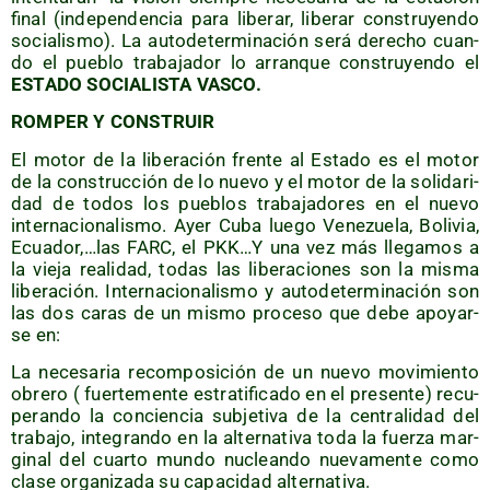
final (inde­pen­den­cia para libe­rar, libe­rar cons­tru­yen­do
socia­lis­mo). La auto­de­ter­mi­na­ción será dere­cho cuan­
do el pue­blo tra­ba­ja­dor lo arran­que cons­tru­yen­do el
ESTADO SOCIALISTA VASCO.
ROMPER Y CONSTRUIR
El motor de la libe­ra­ción fren­te al Esta­do es el motor
de la cons­truc­ción de lo nue­vo y el motor de la soli­da­ri­
dad de todos los pue­blos tra­ba­ja­do­res en el nue­vo
inter­na­cio­na­lis­mo. Ayer Cuba lue­go Vene­zue­la, Boli­via,
Ecuador,…las FARC, el PKK…Y una vez más lle­ga­mos a
la vie­ja reali­dad, todas las libe­ra­cio­nes son la mis­ma
libe­ra­ción. Inter­na­cio­na­lis­mo y auto­de­ter­mi­na­ción son
las dos caras de un mis­mo pro­ce­so que debe apo­yar­
se en:
La nece­sa­ria recom­po­si­ción de un nue­vo movi­mien­to
obre­ro ( fuer­te­men­te estra­ti­fi­ca­do en el pre­sen­te) recu­
pe­ran­do la con­cien­cia sub­je­ti­va de la cen­tra­li­dad del
tra­ba­jo, inte­gran­do en la alter­na­ti­va toda la fuer­za mar­
gi­nal del cuar­to mun­do nuclean­do nue­va­men­te como
cla­se orga­ni­za­da su capa­ci­dad alternativa.