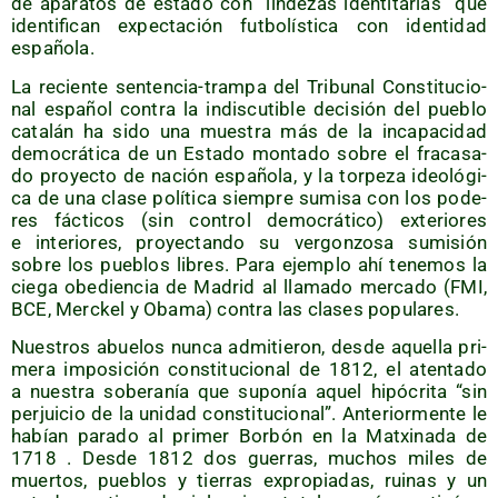
de apa­ra­tos de esta­do con “lin­de­zas iden­ti­ta­rias” que
iden­ti­fi­can expec­ta­ción fut­bo­lís­ti­ca con iden­ti­dad
española.
La recien­te sen­ten­cia-tram­pa del Tri­bu­nal Cons­ti­tu­cio­
nal espa­ñol con­tra la indis­cu­ti­ble deci­sión del pue­blo
cata­lán ha sido una mues­tra más de la inca­pa­ci­dad
demo­crá­ti­ca de un Esta­do mon­ta­do sobre el fra­ca­sa­
do pro­yec­to de nación espa­ño­la, y la tor­pe­za ideo­ló­gi­
ca de una cla­se polí­ti­ca siem­pre sumi­sa con los pode­
res fác­ti­cos (sin con­trol demo­crá­ti­co) exte­rio­res
e inte­rio­res, pro­yec­tan­do su ver­gon­zo­sa sumi­sión
sobre los pue­blos libres. Para ejem­plo ahí tene­mos la
cie­ga obe­dien­cia de Madrid al lla­ma­do mer­ca­do (FMI,
BCE, Merc­kel y Oba­ma) con­tra las cla­ses populares.
Nues­tros abue­los nun­ca admi­tie­ron, des­de aque­lla pri­
me­ra impo­si­ción cons­ti­tu­cio­nal de 1812, el aten­ta­do
a nues­tra sobe­ra­nía que supo­nía aquel hipó­cri­ta “sin
per­jui­cio de la uni­dad cons­ti­tu­cio­nal”. Ante­rior­men­te le
habían para­do al pri­mer Bor­bón en la Matxi­na­da de
1718 . Des­de 1812 dos gue­rras, muchos miles de
muer­tos, pue­blos y tie­rras expro­pia­das, rui­nas y un