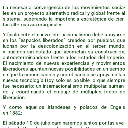
La nece­sa­ria con­ver­gen­cia de los movi­mien­tos socia­
les en un pro­yec­to alter­na­ti­vo radi­cal y glo­bal fren­te al
sis­te­ma, superan­do la impo­ten­cia estra­té­gi­ca de cier­
tas alter­na­ti­vas marginales.
Y final­men­te el nue­vo inter­na­cio­na­lis­mo debe apo­yar­se
en los “espa­cios libe­ra­dos” crea­dos por pue­blos que
luchan por la des­co­lo­ni­za­ción en el ter­cer mun­do,
y pue­blos sin esta­do que aco­me­tan su cons­truc­ción,
auto­de­ter­mi­nán­do­se fren­te a los Esta­dos del Impe­rio.
El naci­mien­to de nue­vas expe­rien­cias y movi­mien­tos
libe­ra­do­res apun­tan nue­vas posi­bi­li­da­des en un tiem­po
en que la comu­ni­ca­ción y coor­di­na­ción se apo­ya en las
nue­vas tec­no­lo­gía Hoy solo es posi­ble lo que siem­pre
fue nece­sa­rio; un inter­na­cio­na­lis­mo mul­ti­po­lar, suman­
do y coor­di­nan­do el empu­je de múl­ti­ples focos de
liberación.
Y como aque­llos irlan­de­ses y pola­cos de Engels
en 1882:
El sába­do 10 de julio cami­na­re­mos jun­tos por las ave­