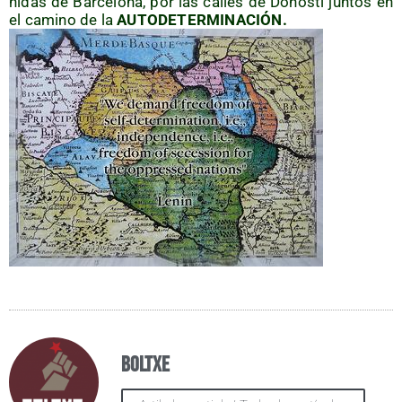
ni­das de Bar­ce­lo­na, por las calles de Donos­ti jun­tos en
el camino de la
AUTODETERMINACIÓN.
Boltxe