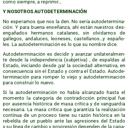
como siem­pre, a reprimir…
Y NOSOTROS AUTODETERMINACIÓN
No espe­ra­mos que nos la den. No sería auto­de­ter­mi­na­
ción. Y para bue­na ense­ñan­za, ahí están nues­tros des­
en­ga­ña­dos her­ma­nos cata­la­nes, sin olvi­dar­nos de
galle­gos, anda­lu­ces, leo­ne­ses, castellanos…y espa­ño­
les. La auto­de­ter­mi­na­ción es lo que su nom­bre dice.
Auto­de­ter­mi­na­ción es deci­dir y avan­zar uni­la­te­ral­men­
te des­de la inde­pen­den­cia (sub­je­ti­va) , de espal­das al
Esta­do, ini­cian­do des­de ¡ya! la socie­dad alter­na­ti­va, en
con­se­cuen­cia sin el Esta­do y con­tra el Esta­do. Auto­de­
ter­mi­na­ción para rom­per lo vie­jo y auto­de­ter­mi­na­ción
para cons­truir lo nuevo.
Si la auto­de­ter­mi­na­ción no había alcan­za­do has­ta el
momen­to la cate­go­ría de con­tra­dic­ción prin­ci­pal fue
por ausen­cia his­tó­ri­ca de masa crí­ti­ca y de van­guar­dia
nece­sa­ria. La masa crí­ti­ca que garan­ti­za la rea­li­za­ción
con­ti­nua de un pro­ce­so tie­ne su razón his­tó­ri­ca en la
rebel­día de un pue­blo ante las agre­sio­nes del Esta­do
y su línea de cam­bio y pro­gre­sión depen­den de la capa­