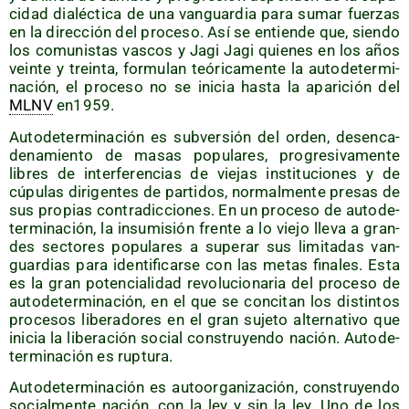
ci­dad dia­léc­ti­ca de una van­guar­dia para sumar fuer­zas
en la direc­ción del pro­ce­so. Así se entien­de que, sien­do
los comu­nis­tas vas­cos y Jagi Jagi quie­nes en los años
vein­te y trein­ta, for­mu­lan teó­ri­ca­men­te la auto­de­ter­mi­
na­ción, el pro­ce­so no se ini­cia has­ta la apa­ri­ción del
MLNV
en1959.
Auto­de­ter­mi­na­ción es sub­ver­sión del orden, des­en­ca­
de­na­mien­to de masas popu­la­res, pro­gre­si­va­men­te
libres de inter­fe­ren­cias de vie­jas ins­ti­tu­cio­nes y de
cúpu­las diri­gen­tes de par­ti­dos, nor­mal­men­te pre­sas de
sus pro­pias con­tra­dic­cio­nes. En un pro­ce­so de auto­de­
ter­mi­na­ción, la insu­mi­sión fren­te a lo vie­jo lle­va a gran­
des sec­to­res popu­la­res a supe­rar sus limi­ta­das van­
guar­dias para iden­ti­fi­car­se con las metas fina­les. Esta
es la gran poten­cia­li­dad revo­lu­cio­na­ria del pro­ce­so de
auto­de­ter­mi­na­ción, en el que se con­ci­tan los dis­tin­tos
pro­ce­sos libe­ra­do­res en el gran suje­to alter­na­ti­vo que
ini­cia la libe­ra­ción social cons­tru­yen­do nación. Auto­de­
ter­mi­na­ción es ruptura.
Auto­de­ter­mi­na­ción es auto­or­ga­ni­za­ción, cons­tru­yen­do
social­men­te nación, con la ley y sin la ley. Uno de los