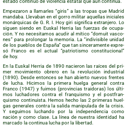
esta­do con­ti­nuo de vio­len­cia esta­tal que aún continúa.
Empe­za­ron a lla­mar­les “giris” a las tro­pas que Madrid
man­da­ba. Lle­va­ban en el gorro mili­tar aque­llas ini­cia­les
monár­qui­cas de G. R. I. Hoy giri sig­ni­fi­ca extran­je­ro. Lo
siguen sien­do en Eus­kal Herria las fuer­zas de ocu­pa­
ción. Y no nece­si­ta­mos acu­dir al míti­co “domuit vas­co­
nes” para pro­lon­gar la memo­ria. La “indi­vi­si­ble uni­dad
de los pue­blos de Espa­ña” que tan sin­ce­ra­men­te expre­
só Fran­co es el actual “patrio­tis­mo cons­ti­tu­cio­nal”
de hoy.
En la Eus­kal Herria de 1890 nacie­ron las raí­ces del pri­
mer movi­mien­to obre­ro en la revo­lu­ción indus­trial
(1890). Des­de enton­ces se han abier­to nue­vos fren­tes
de lucha. Hici­mos la pri­me­ra huel­ga gene­ral con­tra
Fran­co (1947) y fui­mos (pro­vin­cias trai­do­ras) los últi­
mos lucha­do­res con­tra el fran­quis­mo y el post­fran­
quis­mo con­ti­nuis­ta. Hemos hecho las 2 pri­me­ras huel­
gas gene­ra­les con­tra la sali­da mani­pu­la­da de la cri­sis.
Y segui­mos luchan­do por la inde­pen­den­cia como
nación y como cla­se. La línea de nues­tra iden­ti­dad ha
mar­ca­do la con­ti­nua lucha por la libertad.