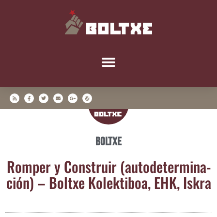
Boltxe
Rom­per y Cons­truir (auto­de­ter­mi­na­
ción) – Boltxe Kolek­ti­boa, EHK, Iskra