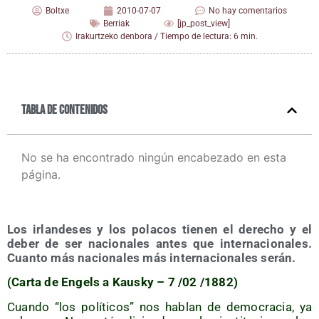
Boltxe
2010-07-07
No hay comentarios
Berriak
[jp_post_view]
Irakurtzeko denbora / Tiempo de lectura: 6 min.
Tabla de contenidos
No se ha encontrado ningún encabezado en esta
página.
Los irlan­de­ses y los pola­cos tie­nen el dere­cho y el
deber de ser nacio­na­les antes que inter­na­cio­na­les.
Cuan­to más nacio­na­les más inter­na­cio­na­les serán.
(Car­ta de Engels a Kausky – 7 /​02 /​1882)
Cuan­do “los polí­ti­cos” nos hablan de demo­cra­cia, ya