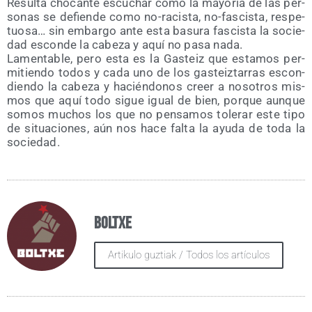
Resul­ta cho­can­te escu­char cómo la mayo­ría de las per­
so­nas se defien­de como no-racis­ta, no-fas­cis­ta, res­pe­
tuo­sa… sin embar­go ante esta basu­ra fas­cis­ta la socie­
dad escon­de la cabe­za y aquí no pasa nada.
Lamen­ta­ble, pero esta es la Gas­teiz que esta­mos per­
mi­tien­do todos y cada uno de los gas­teiz­ta­rras escon­
dien­do la cabe­za y hacién­do­nos creer a noso­tros mis­
mos que aquí todo sigue igual de bien, por­que aun­que
somos muchos los que no pen­sa­mos tole­rar este tipo
de situa­cio­nes, aún nos hace fal­ta la ayu­da de toda la
sociedad.
Boltxe
Artikulo guztiak / Todos los artículos