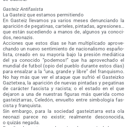
Gas­teiz Antifaxista
La Gas­teiz que esta­mos permitiendo
En Gas­teiz lle­va­mos ya varios meses denun­cian­do la
apa­ri­ción de pega­ti­nas, car­te­les, pin­ta­das, agre­sio­nes…
que están suce­dien­do a manos de, algu­nos ya cono­ci­
dos, neonazis.
Accio­nes que estos días se han mul­ti­pli­ca­do apro­ve­
chan­do un nue­vo sen­ti­mien­to de nacio­na­lis­mo espa­ño­
lis­ta, crea­do en su mayo­ría bajo la pre­sión mediá­ti­ca
del ya cono­ci­do “pode­mos!” que ha apro­ve­cha­do el
mun­dial de fut­bol (opio del pue­blo duran­te estos días)
para ensal­zar a la “una, gran­de y libre” del fran­quis­mo.
No hay más que ver el ata­que que sufrió el Gas­teiz­ko
Gaz­tetxea, la apa­ri­ción de nue­vas pin­ta­das y pega­ti­nas
de carác­ter fas­cis­ta y racis­ta; o el esta­do en el que
deja­ron a una de nues­tras figu­ras más que­ri­da como
gas­teiz­ta­rras, Cele­dón, envuel­to entre sim­bo­lo­gía fas­
cis­ta y franquista.
Sin embar­go, para la socie­dad gas­teiz­ta­rra esta ola
neo­na­zi pare­ce no exis­tir; real­men­te des­co­no­ci­da,
o qui­zás negada.