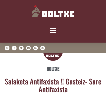
Boltxe
Sala­ke­ta Anti­fa­xis­ta !! Gas­teiz- Sare
Antifaxista