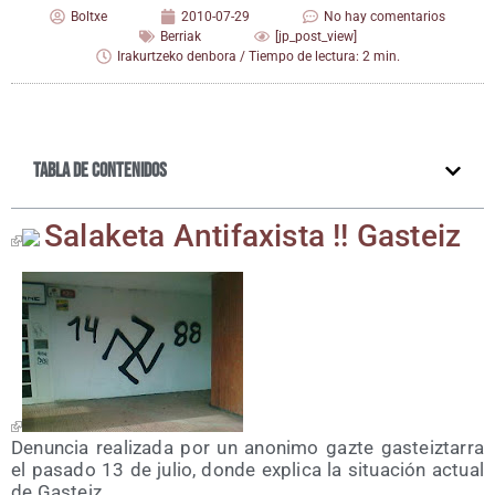
Boltxe
2010-07-29
No hay comentarios
Berriak
[jp_post_view]
Irakurtzeko denbora / Tiempo de lectura: 2 min.
Tabla de contenidos
Sala­ke­ta Anti­fa­xis­ta !! Gasteiz
Denun­cia rea­li­za­da por un ano­ni­mo gaz­te gas­teiz­ta­rra
el pasa­do 13 de julio, don­de expli­ca la situa­ción actual
de Gasteiz.