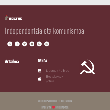
Independentzia eta komunismoa
Artxiboa
Denda
Liburuak / Libros
Bestelakoak
/otros
2018 (copyleft) Boltxe Kolektiboa
Made with
by Elementor