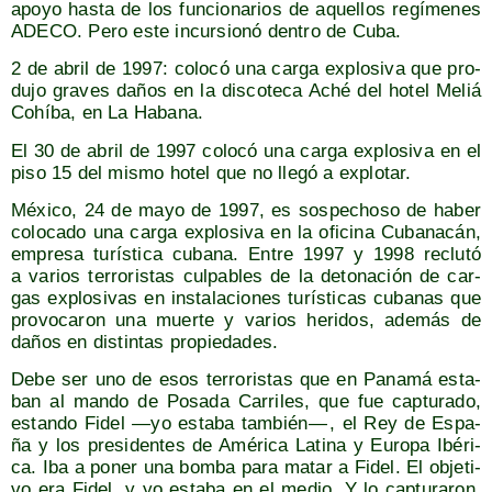
apo­yo has­ta de los fun­cio­na­rios de aque­llos regí­me­nes
ADECO. Pero este incur­sio­nó den­tro de Cuba.
2 de abril de 1997: colo­có una car­ga explo­si­va que pro­
du­jo gra­ves daños en la dis­co­te­ca Aché del hotel Meliá
Cohí­ba, en La Habana.
El 30 de abril de 1997 colo­có una car­ga explo­si­va en el
piso 15 del mis­mo hotel que no lle­gó a explotar.
Méxi­co, 24 de mayo de 1997, es sos­pe­cho­so de haber
colo­ca­do una car­ga explo­si­va en la ofi­ci­na Cuba­na­cán,
empre­sa turís­ti­ca cuba­na. Entre 1997 y 1998 reclu­tó
a varios terro­ris­tas cul­pa­bles de la deto­na­ción de car­
gas explo­si­vas en ins­ta­la­cio­nes turís­ti­cas cuba­nas que
pro­vo­ca­ron una muer­te y varios heri­dos, ade­más de
daños en dis­tin­tas propiedades.
Debe ser uno de esos terro­ris­tas que en Pana­má esta­
ban al man­do de Posa­da Carri­les, que fue cap­tu­ra­do,
estan­do Fidel —yo esta­ba tam­bién — , el Rey de Espa­
ña y los pre­si­den­tes de Amé­ri­ca Lati­na y Euro­pa Ibé­ri­
ca. Iba a poner una bom­ba para matar a Fidel. El obje­ti­
vo era Fidel, y yo esta­ba en el medio. Y lo cap­tu­ra­ron.