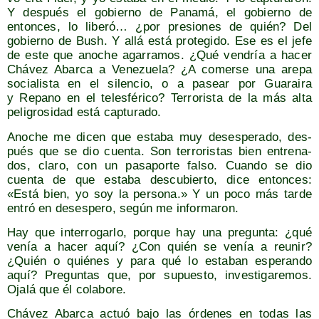
Y des­pués el gobierno de Pana­má, el gobierno de
enton­ces, lo libe­ró… ¿por pre­sio­nes de quién? Del
gobierno de Bush. Y allá está pro­te­gi­do. Ese es el jefe
de este que ano­che aga­rra­mos. ¿Qué ven­dría a hacer
Chá­vez Abar­ca a Vene­zue­la? ¿A comer­se una are­pa
socia­lis­ta en el silen­cio, o a pasear por Gua­rai­ra
y Repano en el teles­fé­ri­co? Terro­ris­ta de la más alta
peli­gro­si­dad está capturado.
Ano­che me dicen que esta­ba muy deses­pe­ra­do, des­
pués que se dio cuen­ta. Son terro­ris­tas bien entre­na­
dos, cla­ro, con un pasa­por­te fal­so. Cuan­do se dio
cuen­ta de que esta­ba des­cu­bier­to, dice enton­ces:
«Está bien, yo soy la per­so­na.» Y un poco más tar­de
entró en deses­pe­ro, según me informaron.
Hay que inte­rro­gar­lo, por­que hay una pre­gun­ta: ¿qué
venía a hacer aquí? ¿Con quién se venía a reu­nir?
¿Quién o quié­nes y para qué lo esta­ban espe­ran­do
aquí? Pre­gun­tas que, por supues­to, inves­ti­ga­re­mos.
Oja­lá que él colabore.
Chá­vez Abar­ca actuó bajo las órde­nes en todas las