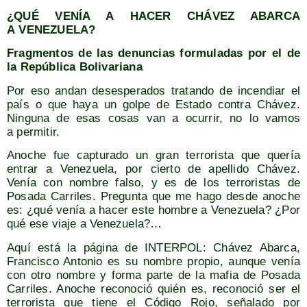
¿QUÉ VENÍA A HACER CHÁVEZ ABARCA
A VENEZUELA?
Frag­men­tos de las denun­cias for­mu­la­das por el de
la Repú­bli­ca Bolivariana
Por eso andan deses­pe­ra­dos tra­tan­do de incen­diar el
país o que haya un gol­pe de Esta­do con­tra Chá­vez.
Nin­gu­na de esas cosas van a ocu­rrir, no lo vamos
a permitir.
Ano­che fue cap­tu­ra­do un gran terro­ris­ta que que­ría
entrar a Vene­zue­la, por cier­to de ape­lli­do Chá­vez.
Venía con nom­bre fal­so, y es de los terro­ris­tas de
Posa­da Carri­les. Pre­gun­ta que me hago des­de ano­che
es: ¿qué venía a hacer este hom­bre a Vene­zue­la? ¿Por
qué ese via­je a Venezuela?…
Aquí está la pági­na de INTERPOL: Chá­vez Abar­ca,
Fran­cis­co Anto­nio es su nom­bre pro­pio, aun­que venía
con otro nom­bre y for­ma par­te de la mafia de Posa­da
Carri­les. Ano­che reco­no­ció quién es, reco­no­ció ser el
terro­ris­ta que tie­ne el Códi­go Rojo, seña­la­do por