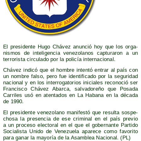
El pre­si­den­te Hugo Chá­vez anun­ció hoy que los orga­
nis­mos de inte­li­gen­cia vene­zo­la­nos cap­tu­ra­ron a un
terro­ris­ta cir­cu­la­do por la poli­cía internacional.
Chá­vez indi­có que el hom­bre inten­tó entrar al país con
un nom­bre fal­so, pero fue iden­ti­fi­ca­do por la segu­ri­dad
nacio­nal y en los inte­rro­ga­to­rios ini­cia­les reco­no­ció ser
Fran­cis­co Chá­vez Abar­ca, sal­va­do­re­ño que Posa­da
Carri­les usó en aten­ta­dos en La Haba­na en la déca­da
de 1990.
El pre­si­den­te vene­zo­lano mani­fes­tó que resul­ta sos­pe­
cho­sa la pre­sen­cia de ese cri­mi­nal en el país pre­vio
a un pro­ce­so elec­to­ral en el que el gober­nan­te Par­ti­do
Socia­lis­ta Uni­do de Vene­zue­la apa­re­ce como favo­ri­to
para ganar la mayo­ría de la Asam­blea Nacio­nal. (PL)