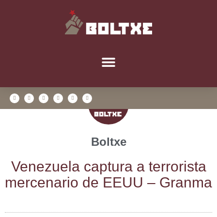
Boltxe
Vene­zue­la cap­tu­ra a terro­ris­ta
mer­ce­na­rio de EEUU – Granma