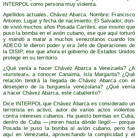
INTERPOL como per­so­na muy violenta.
Ape­lli­dos actua­les, Chá­vez Abar­ca. Nom­bre: Fran­cis­co
Anto­nio. Lugar y fecha de naci­mien­to: El Sal­va­dor, don­
de vivió muchos años Posa­da Carri­les, ese mis­mo que
puso la bom­ba en el avión cubano, ese que aquí tor­tu­ró
y man­dó a matar a muchos vene­zo­la­nos cuan­do los
ADECO le die­ron poder y era Jefe de Ope­ra­cio­nes de
la DISIP, ese que aho­ra el gobierno de Esta­dos Uni­dos
pro­te­ge en su territorio.
¿Qué venía a hacer Chá­vez Abar­ca a Vene­zue­la? ¿A
«turis­tear», a cono­cer Canai­ma, Isla Mar­ga­ri­ta? ¿Qué
rela­ción ten­drá la lle­ga­da de Chá­vez Abar­ca con el
deses­pe­ro de la bur­gue­sía vene­zo­la­na? ¿Qué venía
a hacer Chá­vez Abar­ca, este caballerito?
Dice INTERPOL que Chá­vez Abar­ca es con­si­de­ra­do un
terro­ris­ta en acti­vo, autor de varios actos vio­len­tos
con­tra intere­ses cuba­nos. Ha pues­to bom­bas en Cuba,
den­tro de Cuba —¡miren has­ta dón­de lle­gó!— por­que
Posa­da le puso la bom­ba al avión cubano, pero fue
aquí en Vene­zue­la, apro­ve­chan­do la com­pli­ci­dad y el