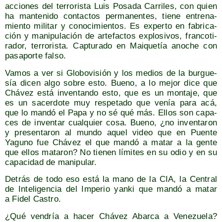
accio­nes del terro­ris­ta Luis Posa­da Carri­les, con quien
ha man­te­ni­do con­tac­tos per­ma­nen­tes, tie­ne entre­na­
mien­to mili­tar y cono­ci­mien­tos. Es exper­to en fabri­ca­
ción y mani­pu­la­ción de arte­fac­tos explo­si­vos, fran­co­ti­
ra­dor, terro­ris­ta. Cap­tu­ra­do en Mai­que­tía ano­che con
pasa­por­te falso.
Vamos a ver si Glo­bo­vi­sión y los medios de la bur­gue­
sía dicen algo sobre esto. Bueno, a lo mejor dice que
Chá­vez está inven­tan­do esto, que es un mon­ta­je, que
es un sacer­do­te muy res­pe­ta­do que venía para acá,
que lo man­dó el Papa y no sé qué más. Ellos son capa­
ces de inven­tar cual­quier cosa. Bueno, ¿no inven­ta­ron
y pre­sen­ta­ron al mun­do aquel video que en Puen­te
Yaguno fue Chá­vez el que man­dó a matar a la gen­te
que ellos mata­ron? No tie­nen lími­tes en su odio y en su
capa­ci­dad de manipular.
Detrás de todo eso está la mano de la CIA, la Cen­tral
de Inte­li­gen­cia del Impe­rio yan­ki que man­dó a matar
a Fidel Castro.
¿Qué ven­dría a hacer Chá­vez Abar­ca a Vene­zue­la?