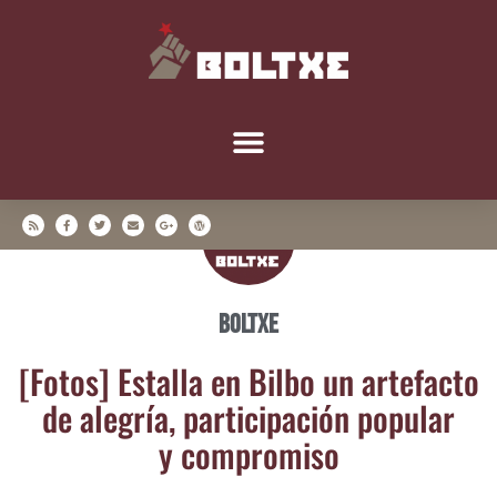
Boltxe
[Fotos] Esta­lla en Bil­bo un arte­fac­to
de ale­gría, par­ti­ci­pa­ción popu­lar
y compromiso