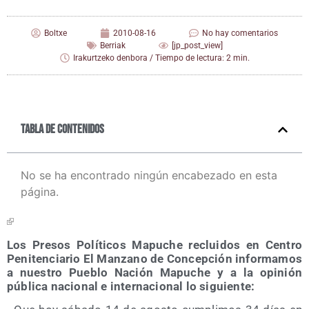
Boltxe
2010-08-16
No hay comentarios
Berriak
[jp_post_view]
Irakurtzeko denbora / Tiempo de lectura: 2 min.
Tabla de contenidos
No se ha encontrado ningún encabezado en esta
página.
Los Pre­sos Polí­ti­cos Mapu­che reclui­dos en Cen­tro
Peni­ten­cia­rio El Man­zano de Con­cep­ción infor­ma­mos
a nues­tro Pue­blo Nación Mapu­che y a la opi­nión
públi­ca nacio­nal e inter­na­cio­nal lo siguiente: