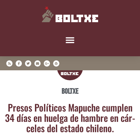
Boltxe
Pre­sos Polí­ti­cos Mapu­che cum­plen
34 días en huel­ga de ham­bre en cár­
ce­les del esta­do chileno.