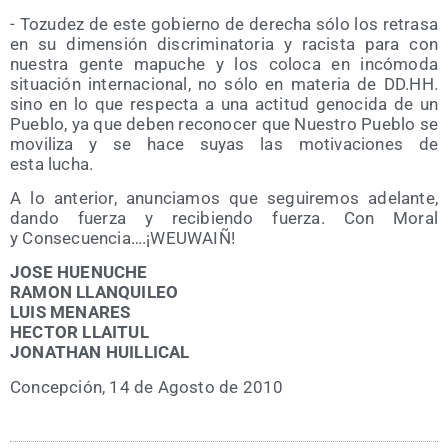
- Tozu­dez de este gobierno de dere­cha sólo los retra­sa
en su dimen­sión dis­cri­mi­na­to­ria y racis­ta para con
nues­tra gen­te mapu­che y los colo­ca en incó­mo­da
situa­ción inter­na­cio­nal, no sólo en mate­ria de DD.HH.
sino en lo que res­pec­ta a una acti­tud geno­ci­da de un
Pue­blo, ya que deben reco­no­cer que Nues­tro Pue­blo se
movi­li­za y se hace suyas las moti­va­cio­nes de
esta lucha.
A lo ante­rior, anun­cia­mos que segui­re­mos ade­lan­te,
dan­do fuer­za y reci­bien­do fuer­za. Con Moral
y Consecuencia….¡WEUWAIÑ!
JOSE HUENUCHE
RAMON LLANQUILEO
LUIS MENARES
HECTOR LLAITUL
JONATHAN HUILLICAL
Con­cep­ción, 14 de Agos­to de 2010