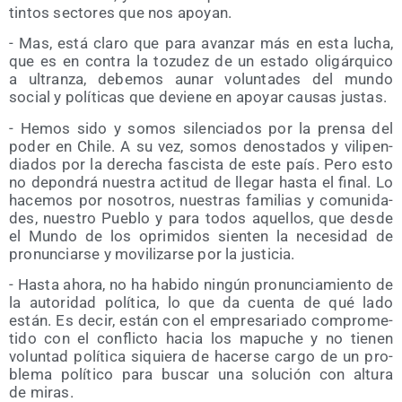
tin­tos sec­to­res que nos apoyan.
- Mas, está cla­ro que para avan­zar más en esta lucha,
que es en con­tra la tozu­dez de un esta­do oli­gár­qui­co
a ultran­za, debe­mos aunar volun­ta­des del mun­do
social y polí­ti­cas que devie­ne en apo­yar cau­sas justas.
- Hemos sido y somos silen­cia­dos por la pren­sa del
poder en Chi­le. A su vez, somos denos­ta­dos y vili­pen­
dia­dos por la dere­cha fas­cis­ta de este país. Pero esto
no depon­drá nues­tra acti­tud de lle­gar has­ta el final. Lo
hace­mos por noso­tros, nues­tras fami­lias y comu­ni­da­
des, nues­tro Pue­blo y para todos aque­llos, que des­de
el Mun­do de los opri­mi­dos sien­ten la nece­si­dad de
pro­nun­ciar­se y movi­li­zar­se por la justicia.
- Has­ta aho­ra, no ha habi­do nin­gún pro­nun­cia­mien­to de
la auto­ri­dad polí­ti­ca, lo que da cuen­ta de qué lado
están. Es decir, están con el empre­sa­ria­do com­pro­me­
ti­do con el con­flic­to hacia los mapu­che y no tie­nen
volun­tad polí­ti­ca siquie­ra de hacer­se car­go de un pro­
ble­ma polí­ti­co para bus­car una solu­ción con altu­ra
de miras.