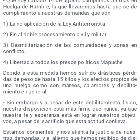
- Que hoy sába­do 14 de agos­to cum­pli­mos 34 días en
Huel­ga de Ham­bre, la que lle­va­re­mos has­ta que se dé
cum­pli­mien­to a nues­tras deman­das que son:
1) La no apli­ca­ción de la Ley Antiterrorista
2) Fin al doble pro­ce­sa­mien­to civil y militar
3) Des­mi­li­ta­ri­za­ción de las comu­ni­da­des y zonas en
conflicto.
4) Liber­tad a todos los pre­sos polí­ti­cos Mapuche
Debi­do a esta medi­da hemos sufri­do drás­ti­cas pér­di­
das de peso de has­ta 15 kilos y los efec­tos pro­pios de
una huel­ga como son mareos, calam­bres y debi­li­ta­
mien­to en general.
- Sin embar­go y a pesar de este debi­li­ta­mien­to físi­co,
nues­tra dis­po­si­ción está más fir­me que nun­ca, ya que
nues­tra fe y espe­ran­za está en lograr nues­tros obje­ti­
vos, a pesar del sacri­fi­cio que esta acti­tud conlleva.
Esta­mos con­sien­tes, y nos alien­ta la jus­ti­cia de nues­
tras deman­das, y el alien­to que hemos reci­bi­do de dis­