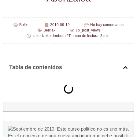
Boltxe
2010-09-19
No hay comentarios
Berriak
[jp_post_view]
Irakurtzeko denbora / Tiempo de lectura: 3 min.
Tabla de contenidos
Sep­tiem­bre de 2010. Este cur­so polí­ti­co no es uno más.
Es el comien­zo de una nue­va anda­du­ra que debe posi­bi­li­