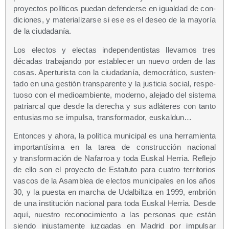
pro­yec­tos polí­ti­cos pue­dan defen­der­se en igual­dad de con­
di­cio­nes, y mate­ria­li­zar­se si ese es el deseo de la mayo­ría
de la ciudadanía.
Los elec­tos y elec­tas inde­pen­den­tis­tas lle­va­mos tres
déca­das tra­ba­jan­do por esta­ble­cer un nue­vo orden de las
cosas. Aper­tu­ris­ta con la ciu­da­da­nía, demo­crá­ti­co, sus­ten­
ta­do en una ges­tión trans­pa­ren­te y la jus­ti­cia social, res­pe­
tuo­so con el medioam­bien­te, moderno, ale­ja­do del sis­te­ma
patriar­cal que des­de la dere­cha y sus adlá­te­res con tan­to
entu­sias­mo se impul­sa, trans­for­ma­dor, euskaldun…
Enton­ces y aho­ra, la polí­ti­ca muni­ci­pal es una herra­mien­ta
impor­tan­tí­si­ma en la tarea de cons­truc­ción nacio­nal
y trans­for­ma­ción de Nafa­rroa y toda Eus­kal Herria. Refle­jo
de ello son el pro­yec­to de Esta­tu­to para cua­tro terri­to­rios
vas­cos de la Asam­blea de elec­tos muni­ci­pa­les en los años
30, y la pues­ta en mar­cha de Udal­bil­tza en 1999, embrión
de una ins­ti­tu­ción nacio­nal para toda Eus­kal Herria. Des­de
aquí, nues­tro reco­no­ci­mien­to a las per­so­nas que están
sien­do injus­ta­men­te juz­ga­das en Madrid por impul­sar