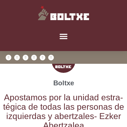
Boltxe
Apos­ta­mos por la uni­dad estra­
té­gi­ca de todas las per­so­nas de
izquier­das y aber­tza­les- Ezker
Abertzalea