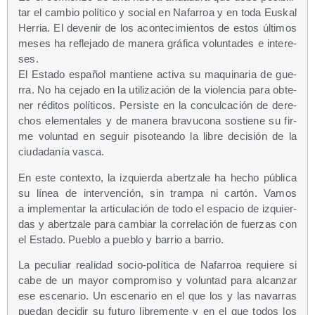
tar el cam­bio polí­ti­co y social en Nafa­rroa y en toda Eus­kal
Herria. El deve­nir de los acon­te­ci­mien­tos de estos últi­mos
meses ha refle­ja­do de mane­ra grá­fi­ca volun­ta­des e intere­
ses.
El Esta­do espa­ñol man­tie­ne acti­va su maqui­na­ria de gue­
rra. No ha ceja­do en la uti­li­za­ción de la vio­len­cia para obte­
ner rédi­tos polí­ti­cos. Per­sis­te en la con­cul­ca­ción de dere­
chos ele­men­ta­les y de mane­ra bra­vu­co­na sos­tie­ne su fir­
me volun­tad en seguir piso­tean­do la libre deci­sión de la
ciu­da­da­nía vasca.
En este con­tex­to, la izquier­da aber­tza­le ha hecho públi­ca
su línea de inter­ven­ción, sin tram­pa ni car­tón. Vamos
a imple­men­tar la arti­cu­la­ción de todo el espa­cio de izquier­
das y aber­tza­le para cam­biar la corre­la­ción de fuer­zas con
el Esta­do. Pue­blo a pue­blo y barrio a barrio.
La pecu­liar reali­dad socio-polí­ti­ca de Nafa­rroa requie­re si
cabe de un mayor com­pro­mi­so y volun­tad para alcan­zar
ese esce­na­rio. Un esce­na­rio en el que los y las nava­rras
pue­dan deci­dir su futu­ro libre­men­te y en el que todos los