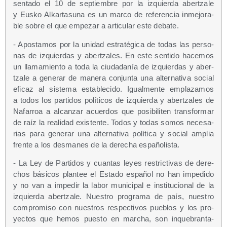
sen­ta­do el 10 de sep­tiem­bre por la izquier­da aber­tza­le
y Eus­ko Alkar­ta­su­na es un mar­co de refe­ren­cia inme­jo­ra­
ble sobre el que empe­zar a arti­cu­lar este debate.
- Apos­ta­mos por la uni­dad estra­té­gi­ca de todas las per­so­
nas de izquier­das y aber­tza­les. En este sen­ti­do hace­mos
un lla­ma­mien­to a toda la ciu­da­da­nía de izquier­das y aber­
tza­le a gene­rar de mane­ra con­jun­ta una alter­na­ti­va social
efi­caz al sis­te­ma esta­ble­ci­do. Igual­men­te empla­za­mos
a todos los par­ti­dos polí­ti­cos de izquier­da y aber­tza­les de
Nafa­rroa a alcan­zar acuer­dos que posi­bi­li­ten trans­for­mar
de raíz la reali­dad exis­ten­te. Todos y todas somos nece­sa­
rias para gene­rar una alter­na­ti­va polí­ti­ca y social amplia
fren­te a los des­ma­nes de la dere­cha españolista.
- La Ley de Par­ti­dos y cuan­tas leyes res­tric­ti­vas de dere­
chos bási­cos plan­tee el Esta­do espa­ñol no han impe­di­do
y no van a impe­dir la labor muni­ci­pal e ins­ti­tu­cio­nal de la
izquier­da aber­tza­le. Nues­tro pro­gra­ma de país, nues­tro
com­pro­mi­so con nues­tros res­pec­ti­vos pue­blos y los pro­
yec­tos que hemos pues­to en mar­cha, son inque­bran­ta­