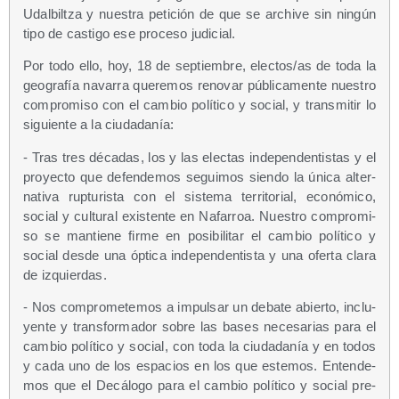
Udal­bil­tza y nues­tra peti­ción de que se archi­ve sin nin­gún
tipo de cas­ti­go ese pro­ce­so judicial.
Por todo ello, hoy, 18 de sep­tiem­bre, electos/​as de toda la
geo­gra­fía nava­rra que­re­mos reno­var públi­ca­men­te nues­tro
com­pro­mi­so con el cam­bio polí­ti­co y social, y trans­mi­tir lo
siguien­te a la ciudadanía:
- Tras tres déca­das, los y las elec­tas inde­pen­den­tis­tas y el
pro­yec­to que defen­de­mos segui­mos sien­do la úni­ca alter­
na­ti­va rup­tu­ris­ta con el sis­te­ma terri­to­rial, eco­nó­mi­co,
social y cul­tu­ral exis­ten­te en Nafa­rroa. Nues­tro com­pro­mi­
so se man­tie­ne fir­me en posi­bi­li­tar el cam­bio polí­ti­co y
social des­de una ópti­ca inde­pen­den­tis­ta y una ofer­ta cla­ra
de izquierdas.
- Nos com­pro­me­te­mos a impul­sar un deba­te abier­to, inclu­
yen­te y trans­for­ma­dor sobre las bases nece­sa­rias para el
cam­bio polí­ti­co y social, con toda la ciu­da­da­nía y en todos
y cada uno de los espa­cios en los que este­mos. Enten­de­
mos que el Decá­lo­go para el cam­bio polí­ti­co y social pre­