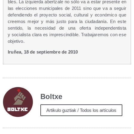
bles. La izquier­da aber­tza­le no sólo va a estar pre­sen­te en
las elec­cio­nes muni­ci­pa­les de 2011 sino que va a seguir
defen­dien­do el pro­yec­to social, cul­tu­ral y eco­nó­mi­co que
cree­mos mejor y más jus­to para la ciu­da­da­nía. En este
sen­ti­do, la nece­si­dad de una ofer­ta inde­pen­den­tis­ta
y socia­lis­ta cla­ra es impres­cin­di­ble. Tra­ba­ja­re­mos con ese
objetivo.
Iru­ñea, 18 de sep­tiem­bre de 2010
Boltxe
Artikulo guztiak / Todos los artículos