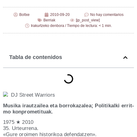
Boltxe
2010-09-20
No hay comentarios
Berriak
[jp_post_view]
Irakurtzeko denbora / Tiempo de lectura: < 1 min.
Tabla de contenidos
DJ Street Warriors
Musi­ka irautzai­lea eta borro­ka­za­lea; Poli­ti­kal­ki errit­
mo konprometituak.
1975 ★ 2010
35. Urteurrena.
«Gure oroi­men his­to­ri­koa defendatzen».