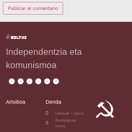
Independentzia eta
komunismoa
Artxiboa
Denda
Liburuak / Libros
Bestelakoak
/otros