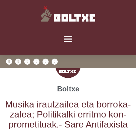
Boltxe
Musi­ka irautzai­lea eta borro­ka­
za­lea; Poli­ti­kal­ki errit­mo kon­
pro­me­ti­tuak.- Sare Antifaxista