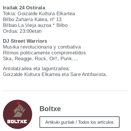
Irai­lak 24 Ostirala
Tokia: Goi­zal­de Kul­tu­ra Elkartea
Bil­bo Zaha­rra Kalea, nº 13
Bil­bao La Vie­ja auzoa * Bilbo
Ordua: 23:00etan
DJ Street Warriors
Musi­ka revo­lu­cio­na­ria y combativa
Rit­mos poli­ti­ca­men­te comprometidos
Ska, Reag­ge, Rock, Oi!!, Punk.…
Anto­latzai­lea eta laguntzailea:
Goi­zal­de Kul­tu­ra Elkar­tea eta Sare Antifaxista.
Boltxe
Artikulo guztiak / Todos los artículos