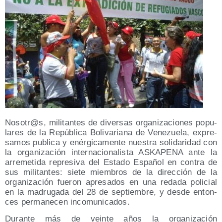
Nosotr@s, mili­tan­tes de diver­sas orga­ni­za­cio­nes popu­
la­res de la Repú­bli­ca Boli­va­ria­na de Vene­zue­la, expre­
sa­mos publi­ca y enér­gi­ca­men­te nues­tra soli­da­ri­dad con
la orga­ni­za­ción inter­na­cio­na­lis­ta ASKAPENA ante la
arre­me­ti­da repre­si­va del Esta­do Espa­ñol en con­tra de
sus mili­tan­tes: sie­te miem­bros de la direc­ción de la
orga­ni­za­ción fue­ron apre­sa­dos en una reda­da poli­cial
en la madru­ga­da del 28 de sep­tiem­bre, y des­de enton­
ces per­ma­ne­cen incomunicados.
Duran­te más de vein­te años la orga­ni­za­ción