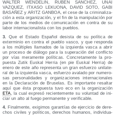
WALTER WENDELIN, RUBEN SANCHEZ, UNAI
VAZQUEZ, ITXASO LEKUONA, DAVID SOTO, GABI
BASAÑEZ y ARITZ GANBOA, el cese de la cri­mi­na­li­za­
ción a esta orga­ni­za­ción, y el fin de la mani­pu­la­ción por
par­te de los medios de comu­ni­ca­ción en con­tra de su
labor inter­na­cio­na­lis­ta con los pueblos.
3.
Que el Esta­do Espa­ñol desis­ta de su polí­ti­ca de
exter­mi­nio en con­tra el pue­blo vas­co, y que res­pon­da
a los múl­ti­ples lla­ma­dos de la izquier­da vas­ca a abrir
un pro­ce­so de diá­lo­go para la supera­ción del con­flic­to
por vías mera­men­te polí­ti­cas. Con­cre­ta­men­te la pro­
pues­ta Zutik Eus­kal Herria (en pie Eus­kal Herria) de
enero de este año repre­sen­ta un gran esfuer­zo uni­la­te­
ral de la izquier­da vas­ca, esfuer­zo ava­la­do por nume­ro­
sas per­so­na­li­da­des y orga­ni­za­cio­nes inter­na­cio­na­les
en la Decla­ra­ción de Bru­se­las. Es impor­tan­te resal­tar
aquí que ésta pro­pues­ta tuvo eco en la orga­ni­za­ción
ETA
, la cual expre­só recien­te­men­te su volun­tad de ini­
ciar un alto al fue­go per­ma­nen­te y verificable.
4.
Final­men­te, exi­gi­mos garan­tías de ejer­ci­cio de dere­
chos civi­les y polí­ti­cos, dere­chos huma­nos, indi­vi­dua­