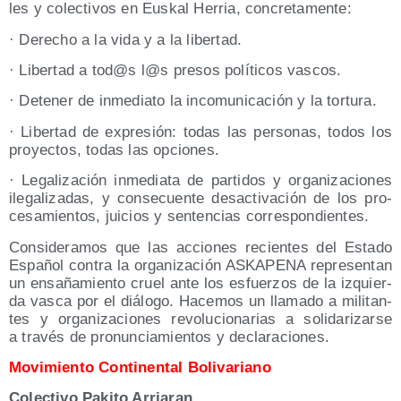
les y colec­ti­vos en Eus­kal Herria, concretamente:
· Dere­cho a la vida y a la libertad.
· Liber­tad a tod@s l@s pre­sos polí­ti­cos vascos.
· Dete­ner de inme­dia­to la inco­mu­ni­ca­ción y la tortura.
· Liber­tad de expre­sión: todas las per­so­nas, todos los
pro­yec­tos, todas las opciones.
· Lega­li­za­ción inme­dia­ta de par­ti­dos y orga­ni­za­cio­nes
ile­ga­li­za­das, y con­se­cuen­te des­ac­ti­va­ción de los pro­
ce­sa­mien­tos, jui­cios y sen­ten­cias correspondientes.
Con­si­de­ra­mos que las accio­nes recien­tes del Esta­do
Espa­ñol con­tra la orga­ni­za­ción ASKAPENA repre­sen­tan
un ensa­ña­mien­to cruel ante los esfuer­zos de la izquier­
da vas­ca por el diá­lo­go. Hace­mos un lla­ma­do a mili­tan­
tes y orga­ni­za­cio­nes revo­lu­cio­na­rias a soli­da­ri­zar­se
a tra­vés de pro­nun­cia­mien­tos y declaraciones.
Movi­mien­to Con­ti­nen­tal Bolivariano
Colec­ti­vo Paki­to Arriaran