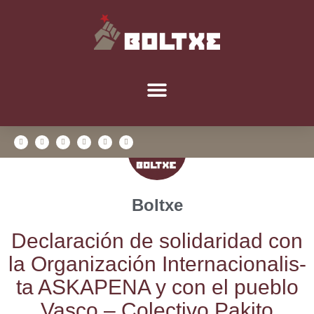
Boltxe
Decla­ra­ción de soli­da­ri­dad con
la Orga­ni­za­ción Inter­na­cio­na­lis­
ta ASKAPENA y con el pue­blo
Vas­co – Colec­ti­vo Paki­to