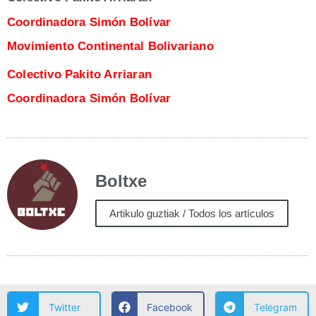
Coor­di­na­do­ra Simón Bolívar
Movi­mien­to Con­ti­nen­tal Bolivariano
Colec­ti­vo Paki­to Arriaran
Coor­di­na­do­ra Simón Bolívar
Boltxe
Artikulo guztiak / Todos los artículos
Twitter
Facebook
Telegram