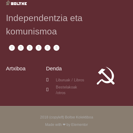
Independentzia eta
komunismoa
Artxiboa
Denda
Liburuak / Libros
Bestelakoak
/otros
2018 (copyleft) Boltxe Kolektiboa
Made with ❤ by Elementor