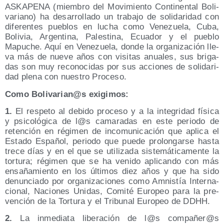
ASKAPENA (miem­bro del Movi­mien­to Con­ti­nen­tal Boli­
va­riano) ha desa­rro­lla­do un tra­ba­jo de soli­da­ri­dad con
dife­ren­tes pue­blos en lucha como Vene­zue­la, Cuba,
Boli­via, Argen­ti­na, Pales­ti­na, Ecua­dor y el pue­blo
Mapu­che. Aquí en Vene­zue­la, don­de la orga­ni­za­ción lle­
va más de nue­ve años con visi­tas anua­les, sus bri­ga­
das son muy reco­no­ci­das por sus accio­nes de soli­da­ri­
dad ple­na con nues­tro Proceso.
Como Bolivarian@s exigimos:
1.
El res­pe­to al debi­do pro­ce­so y a la inte­gri­dad físi­ca
y psi­co­ló­gi­ca de l@s cama­ra­das en este perio­do de
reten­ción en régi­men de inco­mu­ni­ca­ción que apli­ca el
Esta­do Espa­ñol, perio­do que pue­de pro­lon­gar­se has­ta
tre­ce días y en el que se uti­li­za­da sis­te­má­ti­ca­men­te la
tor­tu­ra; régi­men que se ha veni­do apli­can­do con más
ensa­ña­mien­to en los últi­mos diez años y que ha sido
denun­cia­do por orga­ni­za­cio­nes como Amnis­tía Inter­na­
cio­nal, Nacio­nes Uni­das, Comi­té Euro­peo para la pre­
ven­ción de la Tor­tu­ra y el Tri­bu­nal Euro­peo de DDHH.
2.
La inme­dia­ta libe­ra­ción de l@s compañer@s