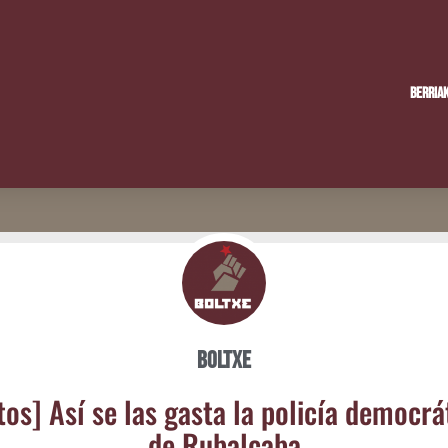
Berria
Boltxe
tos] Así se las gas­ta la poli­cía demo­crá­t
de Rubalcaba