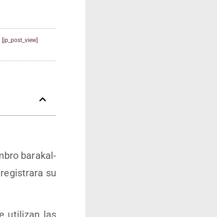
[jp_post_view]
bro bara­kal­
regis­tra­ra su
ti­li­zan las