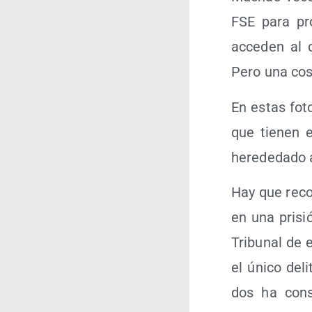
FSE para pro­
acce­den al 
Pero una cosa 
En estas foto
que tie­nen e
here­de­da­do
Hay que recor
en una pri­si
Tri­bu­nal de 
el úni­co del
dos ha con­s