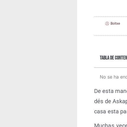
Boltxe
Tabla de conten
No se ha en
De esta mane
dés de Aska­pe
casa esta pa
Muchas veces