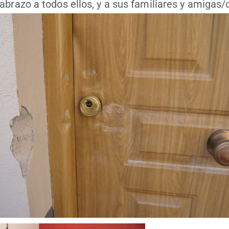
bra­zo a todos ellos, y a sus fami­lia­res y amigas/​