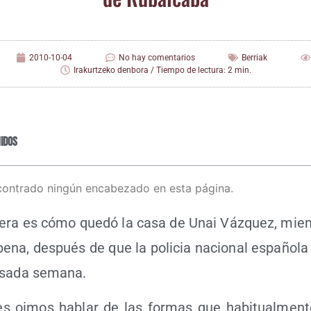
2010-10-04
No hay comentarios
Berriak
Irakurtzeko denbora / Tiempo de lectura: 2 min.
idos
contrado ningún encabezado en esta página.
­ra es cómo que­dó la casa de Unai Váz­quez, miem­
­na, des­pués de que la poli­cia nacio­nal espa­ño­la 
sa­da semana.
 oimos hablar de las for­mas que habi­tual­men­te u