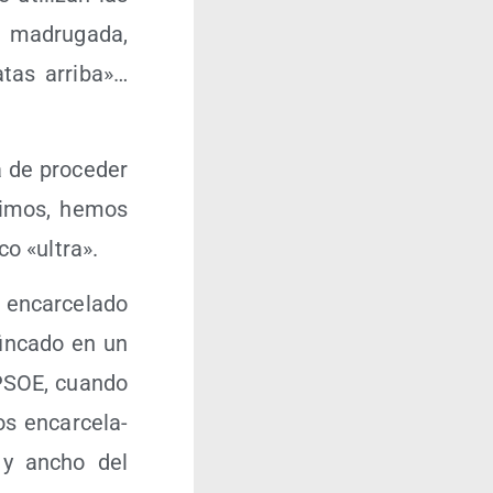
e madru­ga­da,
atas arriba»…
 de pro­ce­der
ivi­mos, hemos
co «ultra».
encar­ce­la­do
in­ca­do en un
l PSOE, cuan­do
s encar­ce­la­
o y ancho del