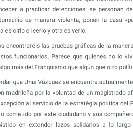
ce­der a prac­ti­car deten­cio­nes: se per­so­nan d
domi­ci­lio de mane­ra vio­len­ta, ponen la casa «p
es oir­lo o leer­lo y otra es verlo.
s encon­tra­réis las prue­bas grá­fi­cas de la mane­ra
stos fun­cio­na­rios. Pare­ce que quié­nes no lo v
 algo más del Fran­quis­mo que algún que otro polí­ti­
­dar que Unai Váz­quez se encuen­tra actual­men­te 
ón madri­le­ña por la volun­tad de un magis­tra­do af
excep­ción al ser­vi­cio de la estra­té­gia polí­ti­ca de
i­to come­ti­do por este ciu­da­dano y sus com­pa­ñe­ro
is­ti­do en exten­der lazos soli­da­rios a lo lar­g