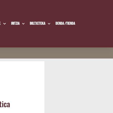
k
Iritzia
Boltxe­te­ka
Den­da /​Tien­da
i­ca