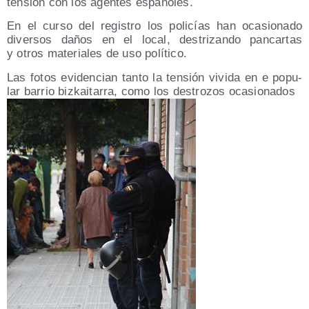
ten­sión con los agen­tes españoles.
En el cur­so del regis­tro los poli­cías han oca­sio­na­do
diver­sos daños en el local, des­tri­zan­do pan­car­tas
y otros mate­ria­les de uso político.
Las fotos evi­den­cian tan­to la ten­sión vivi­da en e popu­
lar barrio biz­kai­ta­rra, como los des­tro­zos ocasionados