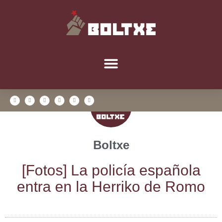
Boltxe
[Fotos] La poli­cía espa­ño­la
entra en la Herri­ko de Romo